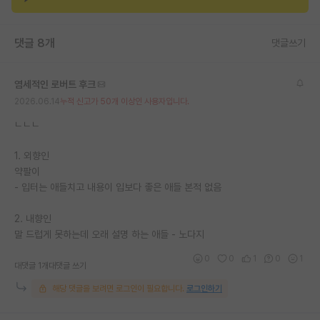
재팬라운지 🌸
댓글 8개
댓글쓰기
염세적인 로버트 후크
2026.06.14
누적 신고가 50개 이상인 사용자입니다.
ㄴㄴㄴ
1. 외향인
약팔이
- 입터는 애들치고 내용이 입보다 좋은 애들 본적 없음
2. 내향인
말 드럽게 못하는데 오래 설명 하는 애들 - 노다지
0
0
1
0
1
대댓글 1개
대댓글 쓰기
해당 댓글을 보려면 로그인이 필요합니다.
로그인하기