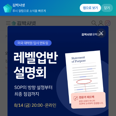
김박사넷
앱으로 보기
닫기
푸시 알림으로 소식을 빠르게
커뮤니티 홈
자유 게시판(아무개랩)
대학원생 모집
외향인과 내향인 학회 발표 반응
국내대학원 정보
징징대는 마르틴 하이데거
연구실&오픈랩
누적 신고가 20개 이상인 사용자입니다.
커뮤니티
2026.06.14
8
6199
커뮤니티 홈
전체글보기
베스트 게시판
IF 명예의전당