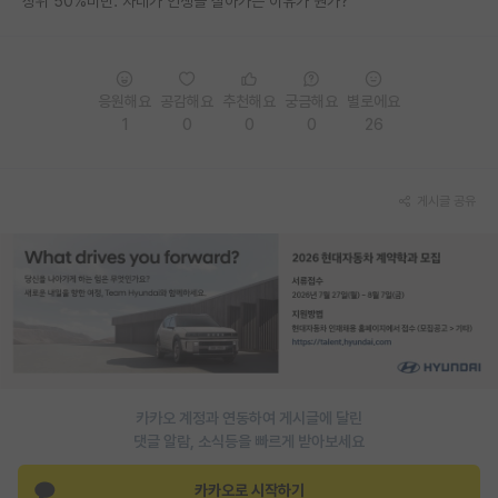
상위 50%미만: 자네가 인생을 살아가는 이유가 뭔가?
PI 전용 게시판
인문사회 계열 게시판
응원해요
공감해요
추천해요
궁금해요
별로에요
특수/전문대학원 게시판
1
0
0
0
26
반도체/AI 게시판
게시글 공유
장학금/장학생 게시판
학술 정보 게시판
홍보 게시판
커리어
유학교육
카카오 계정과 연동하여 게시글에 달린
이벤트
댓글 알람, 소식등을 빠르게 받아보세요
반도체 아카데미
카카오로 시작하기