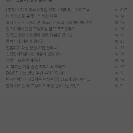
최근 댓글이 많이 달린 글
[무료] 2026 미국 대학원 유학 스타터팩 - 가이드북 & 합격자 컨택메일 템플릿
647
미박 탑스쿨 유학이 빡세진 이유
19
혹시 이정도 스펙이면 어느정도 잡고 준비해야하나요?
14
알츠하이머 관련 고등학생 탐구 포트폴리오
13
입학도 안한 신입생이 원래 관심을 받나요
11
물박사의 기준이 뭐임?
20
랩홈피에 다들 본인 사진 올리냐
23
신생랩가지말라는 이유가 있었구나
16
장학금 모은 랩비통장
19
AI 학회들 거품 슬슬 지적이 나오네요
27
DGIST 가는 방법 추천 부탁드립니다.
7
박사진학하기에 2억은 괜찮은 (?) 정도의 경제력인가요
14
근데 여기는 왜 그렇게 SPK를 물어보는거임?
7