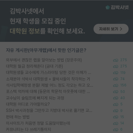
자유 게시판(아무개랩)에서 핫한 인기글은?
외부에서 괜찮은 랩을 알아보는 방법 (장문주의)
275
대학원 월급 정리해준다 (공대 기준)
275
대학원생들 교수에게 가스라이팅 당한 것은 이해가 갑니다. 안타깝네요.
119
소재분야 석박사 대학원생 + 물박사들이 착각하는 거
74
석사입학예정생 분들! 제발 어느 정도 각오는 하고 오세요.
156
포스텍 억까에 대해 (동문의 학문적 아웃풋에 대한 반박)
50
교수님이 슬럼프에 빠지게 되는 과정
40
대학원 어디로 가야할까요?
5
SSH 박사과정을 그만두고 지방대 박사로 옮기면 교수의 꿈은 끝일까요?
9
편애 하는 방법
15
이사이트가 처음엔 정말 도움많이됐는데
14
커뮤니티는 다 쓰레기통이지
6