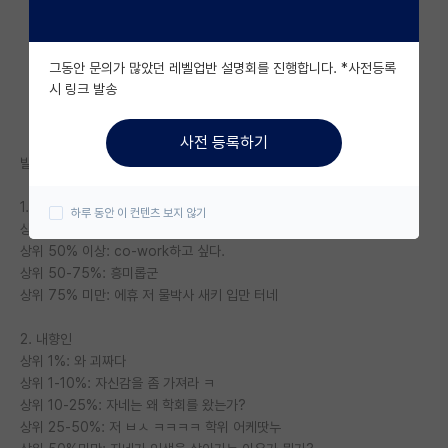
자유 게시판(아무개랩)
그동안 문의가 많았던 레벨업반 설명회를 진행합니다. *사전등록
미국 유학 게시판
시 링크 발송
미국 대학원 합격 후기 게시판
사전 등록하기
대학원생 모집 게시판
발표 내용 및 연구성과 기준
대학원 합격 후기 게시판
1. 외향인
하루 동안 이 컨텐츠 보지 않기
상위 1%: 와 지린다 존경스럽다.
연구실(PI) 홍보 게시판
상위 50% 이상: co-work하고 싶다.
상위 50-75%: 흥미롭군
석박사 채용 정보 게시판
상위 75% 미만: 에휴 저 물박사 새키 입만 터네
임용 정보 게시판
2. 내향인
학부 인턴 게시판
상위 1%: 와 괴짜다
상위 1-10%: 자신감을 좀 가져라 ㅋ
취업 게시판
상위 10-25%: 자네는 왜 학회를 왔는가?
상위 25-50%: 저 ㅂㅅ ㅋㅋㅋㅋ 학위 어케땃누
임용 후기 게시판