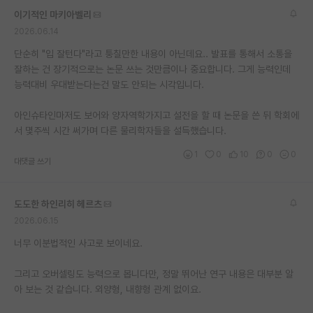
이기적인 마키아벨리
2026.06.14
단순히 "입 잘턴다"라고 퉁칠만한 내용이 아닌데요.. 발표를 통해서 소통을
잘하는 건 장기적으로는 논문 쓰는 것만큼이나 중요합니다. 그게 능력인데
능력대비 우대받는다는건 말도 안되는 시각입니다.
아인슈타인마저도 보어와 양자역학가지고 설전을 할 때 논문을 쓴 뒤 학회에
서 몇주씩 시간 써가며 다른 물리학자들을 설득했습니다.
1
0
10
0
0
대댓글 쓰기
도도한 하인리히 헤르츠
2026.06.15
너무 이분법적인 사고로 보이네요.
그리고 오버셀링도 능력으로 봅니다만, 정말 뛰어난 연구 내용은 대부분 알
아 보는 것 같습니다. 외양형, 내향형 관계 없이요.