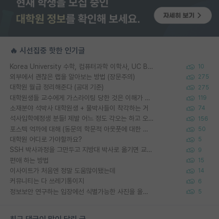
🔥 시선집중 핫한 인기글
Korea University 수학, 컴퓨터과학 이학사, UC Berkeley 산업공학 대학원 공학박사가 되는 것은 쉽지 않겠죠?
10
외부에서 괜찮은 랩을 알아보는 방법 (장문주의)
275
대학원 월급 정리해준다 (공대 기준)
275
대학원생들 교수에게 가스라이팅 당한 것은 이해가 갑니다. 안타깝네요.
119
소재분야 석박사 대학원생 + 물박사들이 착각하는 거
74
석사입학예정생 분들! 제발 어느 정도 각오는 하고 오세요.
156
포스텍 억까에 대해 (동문의 학문적 아웃풋에 대한 반박)
50
대학원 어디로 가야할까요?
5
SSH 박사과정을 그만두고 지방대 박사로 옮기면 교수의 꿈은 끝일까요?
9
편애 하는 방법
15
이사이트가 처음엔 정말 도움많이됐는데
14
커뮤니티는 다 쓰레기통이지
6
정보보안 연구하는 입장에선 식별가능한 사진을 올리는건 비추이긴함
5