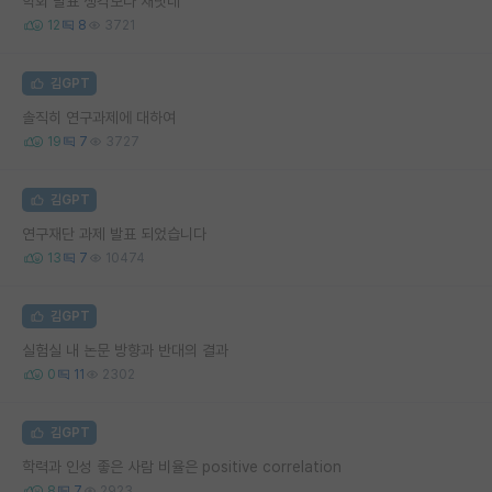
학회 발표 생각보다 재밋네
12
8
3721
김GPT
솔직히 연구과제에 대하여
19
7
3727
김GPT
연구재단 과제 발표 되었습니다
13
7
10474
김GPT
실험실 내 논문 방향과 반대의 결과
0
11
2302
김GPT
학력과 인성 좋은 사람 비율은 positive correlation
8
7
2923