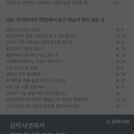
정보보안 연구하는 입장에선 식별가능한 사진을 올리는건 비추이긴함
5
자유 게시판(아무개랩)에서 최근 댓글이 많이 달린 글
정년 4년 남은 교수님
9
알츠하이머 관련 고등학생 탐구 포트폴리오
13
입학도 안한 신입생이 원래 관심을 받나요
11
물박사의 기준이 뭐임?
20
랩홈피에 다들 본인 사진 올리냐
23
신생랩가지말라는 이유가 있었구나
16
오늘 카이스트 발표
6
장학금 모은 랩비통장
19
AI 학회들 거품 슬슬 지적이 나오네요
27
카이스트 서류 전형 배수
7
DGIST 가는 방법 추천 부탁드립니다.
7
박사진학하기에 2억은 괜찮은 (?) 정도의 경제력인가요
14
근데 여기는 왜 그렇게 SPK를 물어보는거임?
7