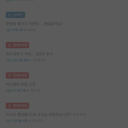
김GPT
한줄평 평가가 이런데... 괜찮을까요?
6
14
9016
명예의전당
박사 8학기 자퇴... 2년뒤 후기
582
46
105969
명예의전당
아즈매와 마음 건강
87
24
16278
명예의전당
드디어 졸업합니다!! 교수님 마땅하십니까? ㅋㅋㅋㅋ
162
48
33843