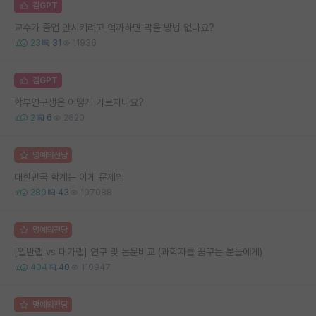
김GPT
교수가 졸업 안시키려고 억까하면 막을 방법 없나요?
23
31
11936
김GPT
학부연구생은 어떻게 가르치나요?
2
6
2620
명예의전당
대한민국 학계는 이게 문제임
280
43
107088
명예의전당
[일반랩 vs 대가랩] 연구 및 논문비교 (과학자를 꿈꾸는 분들에게)
404
40
110947
명예의전당