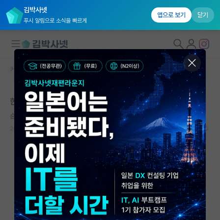
김박사넷
앱으로 보기
닫기
푸시 알림으로 소식을 빠르게
커뮤니티 홈
자유 게시판(아무개랩)
대학원생 모집
한줄평 평가가 이런데... 괜찮을까요?
국내대학원 정보
순수한 앨런 튜링
연구실&오픈랩
2023.07.15
14
9016
커뮤니티
커뮤니티 홈
전체글보기
베스트 게시판
IF 명예의전당