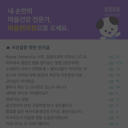
🔥 시선집중 핫한 인기글
Korea University 수학, 컴퓨터과학 이학사, UC Berkeley 산업공학 대학원 공학박사가 되는 것은 쉽지 않겠죠?
10
외부에서 괜찮은 랩을 알아보는 방법 (장문주의)
274
소재분야 석박사 대학원생 + 물박사들이 착각하는 거
73
포스텍 억까에 대해 (동문의 학문적 아웃풋에 대한 반박)
50
교수님이 무서워요
16
물박사 되는 건 교수탓도 있는거 아니냐
29
대학원 어디로 가야할까요?
5
편애 하는 방법
12
알츠하이머 관련 고등학생 탐구 포트폴리오
5
졸업을 앞둔 박사수료생인데 아직도 출장다닙니다
3
이사이트가 처음엔 정말 도움많이됐는데
14
커뮤니티는 다 쓰레기통이지
6