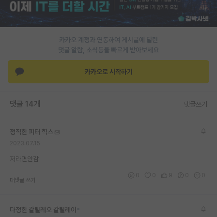
재팬라운지 🌸
카카오 계정과 연동하여 게시글에 달린
댓글 알람, 소식등을 빠르게 받아보세요
카카오로 시작하기
댓글 14개
댓글쓰기
정직한 피터 힉스
2023.07.15
저라면안감
0
0
9
0
0
대댓글 쓰기
다정한 갈릴레오 갈릴레이
*