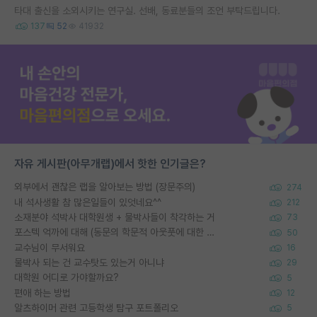
타대 출신을 소외시키는 연구실. 선배, 동료분들의 조언 부탁드립니다.
137
52
41932
자유 게시판(아무개랩)에서 핫한 인기글은?
외부에서 괜찮은 랩을 알아보는 방법 (장문주의)
274
내 석사생활 참 많은일들이 있엇네요^^
212
소재분야 석박사 대학원생 + 물박사들이 착각하는 거
73
포스텍 억까에 대해 (동문의 학문적 아웃풋에 대한 반박)
50
교수님이 무서워요
16
물박사 되는 건 교수탓도 있는거 아니냐
29
대학원 어디로 가야할까요?
5
편애 하는 방법
12
알츠하이머 관련 고등학생 탐구 포트폴리오
5