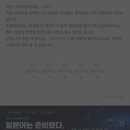
작은 사다리꼴이네요...ㅋㅋㅋ
PI 전용 게시판
학연 과정으로 컨택된 교수님인데 오각형이 생각보다 너무 처참해서 고민이
듭니다
인문사회 계열 게시판
한줄평에서는 ‘학생들 안 챙겨주고 외부 연구과제 챙기기만 급급하다’라는
특수/전문대학원 게시판
평이 있던데 학연생 입장으론 나쁘지 않나 싶기도 하고요
근데 너무 심한 거 같아요...ㅋㅋㅋㅋㅋ 다들 어떻게 생각하시나요? 학연연
반도체/AI 게시판
구생으로 학위 딸 것 같습니다
장학금/장학생 게시판
학술 정보 게시판
응원해요
공감해요
추천해요
궁금해요
별로에요
1
1
2
2
0
홍보 게시판
커리어
게시글 공유
유학교육
이벤트
반도체 아카데미