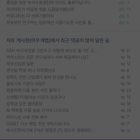
졸업을 앞둔 박사수료생인데 아직도 출장다닙니다
3
이사이트가 처음엔 정말 도움많이됐는데
14
커뮤니티는 다 쓰레기통이지
6
정보보안 연구하는 입장에선 식별가능한 사진을 올리는건 비추이긴함
5
자유 게시판(아무개랩)에서 최근 댓글이 많이 달린 글
SSH 박사과정을 그만두고 지방대 박사로 옮기면 교수의 꿈은 끝일까요?
21
카이스트는 모든 연구실마다 서버 제공해주나요?
15
학부신입생 질문
12
연구실 학생 하나 자퇴했는데
9
입학도 안한 신입생이 원래 관심을 받나요
10
물박사의 기준이 뭐임?
19
랩홈피에 다들 본인 사진 올리냐
23
신생랩가지말라는 이유가 있었구나
15
장학금 모은 랩비통장
16
AI 학회들 거품 슬슬 지적이 나오네요
26
카이스트 서류 전형 배수
7
DGIST 가는 방법 추천 부탁드립니다.
7
박사진학하기에 2억은 괜찮은 (?) 정도의 경제력인가요
12