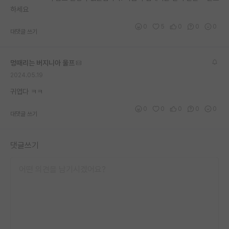
하세요
재팬라운지 🌸
0
5
0
0
0
대댓글 쓰기
멍때리는 버지니아 울프
2024.05.19
귀엽다 ㅋㅋ
0
0
0
0
0
대댓글 쓰기
댓글쓰기