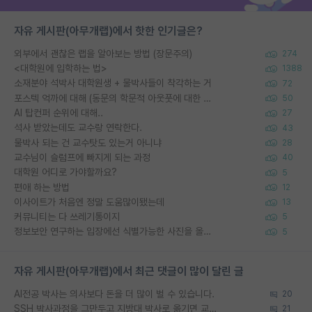
자유 게시판(아무개랩)에서 핫한 인기글은?
외부에서 괜찮은 랩을 알아보는 방법 (장문주의)
274
<대학원에 입학하는 법>
1388
소재분야 석박사 대학원생 + 물박사들이 착각하는 거
72
포스텍 억까에 대해 (동문의 학문적 아웃풋에 대한 반박)
50
AI 탑컨퍼 순위에 대해..
27
석사 받았는데도 교수랑 연락한다.
43
물박사 되는 건 교수탓도 있는거 아니냐
28
교수님이 슬럼프에 빠지게 되는 과정
40
대학원 어디로 가야할까요?
5
편애 하는 방법
12
이사이트가 처음엔 정말 도움많이됐는데
13
커뮤니티는 다 쓰레기통이지
5
정보보안 연구하는 입장에선 식별가능한 사진을 올리는건 비추이긴함
5
자유 게시판(아무개랩)에서 최근 댓글이 많이 달린 글
AI전공 박사는 의사보다 돈을 더 많이 벌 수 있습니다.
20
SSH 박사과정을 그만두고 지방대 박사로 옮기면 교수의 꿈은 끝일까요?
21