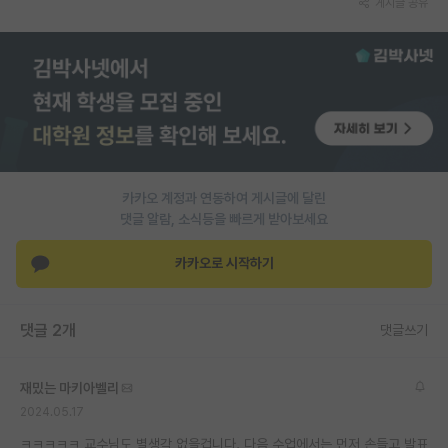
게시글 공유
PI 전용 게시판
인문사회 계열 게시판
특수/전문대학원 게시판
반도체/AI 게시판
장학금/장학생 게시판
카카오 계정과 연동하여 게시글에 달린
댓글 알람, 소식등을 빠르게 받아보세요
학술 정보 게시판
카카오로 시작하기
홍보 게시판
커리어
댓글 2개
댓글쓰기
유학교육
재밌는 마키아벨리
이벤트
2024.05.17
반도체 아카데미
ㅋㅋㅋㅋㅋ 교수님도 별생각 없을겁니다. 다음 수업에서는 먼저 손들고 발표