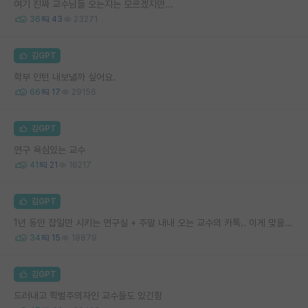
여기 진짜 교수님들 오는지는 모르겠지만...
36
43
23271
김GPT
학부 인턴 내보낼까 싶어요.
66
17
29156
김GPT
연구 욕심있는 교수
41
21
16217
김GPT
1년 동안 잡일만 시키는 연구실 + 주말 내내 오는 교수의 카톡.. 이게 맞을까요
34
15
18879
김GPT
드러내고 학벌주의자인 교수들도 있긴함