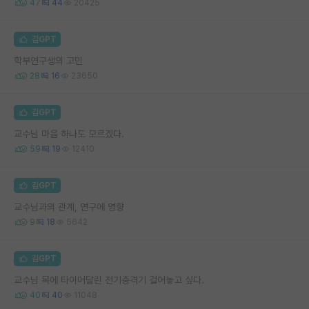
47
44
20425
김GPT
학부연구생의 고민
28
16
23650
김GPT
교수님 마음 하나도 모르겠다.
59
19
12410
김GPT
교수님과의 관계, 연구에 영향
9
18
5642
김GPT
교수님 목에 타이머달린 전기충격기 걸어놓고 싶다.
40
40
11048