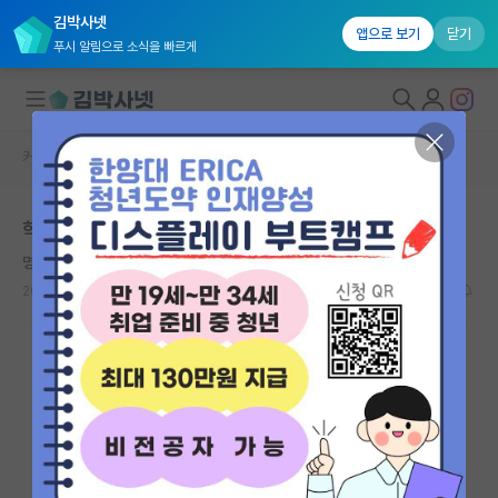
김박사넷
앱으로 보기
닫기
푸시 알림으로 소식을 빠르게
커뮤니티 홈
자유 게시판(아무개랩)
대학원생 모집
학부연구생) 크으....너무 쪽팔립니다...
국내대학원 정보
명석한 장 폴 사르트르
연구실&오픈랩
2024.05.16
2
4613
커뮤니티
커뮤니티 홈
전체글보기
베스트 게시판
IF 명예의전당