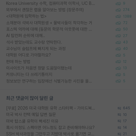
Korea University 수학, 컴퓨터과학 이학사, UC Berkeley 산업공학 대학원 공학박사가 되는 것은 쉽지 않겠죠?
9
외부에서 괜찮은 랩을 알아보는 방법 (장문주의)
274
<대학원에 입학하는 법>
1388
소재분야 석박사 대학원생 + 물박사들이 착각하는 거
72
포스텍 억까에 대해 (동문의 학문적 아웃풋에 대한 반박)
50
AI 탑컨퍼 순위에 대해..
27
석사 받았는데도 교수랑 연락한다.
43
교수님이 슬럼프에 빠지게 되는 과정
40
대학원 어디로 가야할까요?
5
편애 하는 방법
12
이사이트가 처음엔 정말 도움많이됐는데
13
커뮤니티는 다 쓰레기통이지
5
정보보안 연구하는 입장에선 식별가능한 사진을 올리는건 비추이긴함
5
최근 댓글이 많이 달린 글
[무료] 2026 미국 대학원 유학 스타터팩 - 가이드북 & 합격자 컨택메일 템플릿
645
미국 박사 컨택 메일 답변 질문
10
미박 탑스쿨 유학이 빡세진 이유
17
혹시 이정도 스펙이면 어느정도 잡고 준비해야하나요?
14
SSH 박사과정을 그만두고 지방대 박사로 옮기면 교수의 꿈은 끝일까요?
21