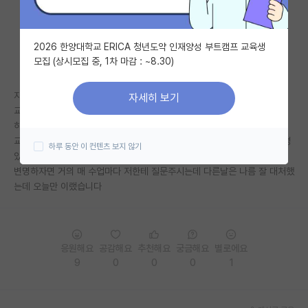
자유 게시판(아무개랩)
2026 한양대학교 ERICA 청년도약 인재양성 부트캠프 교육생
미국 유학 게시판
모집 (상시모집 중, 1차 마감 : ~8.30)
미국 대학원 합격 후기 게시판
지도교수님 수업듣는데 음악 상상하면서 딴생각했더니;;
자세히 보기
대학원생 모집 게시판
교수님이 갑자기 저 집어서 질문하시는데 아무말도 못하고 어버버대고;;;
하 어떡하죠 ㅠㅠㅠㅠㅠ 담부터 예습 존나 해가야지 ㅅㅂ....
대학원 합격 후기 게시판
교수님께서 이학생은 성실하지 않다고 생각하실까요?? 집중력 떨어지는 병
하루 동안 이 컨텐츠 보지 않기
있어서 풀집중은 어려운 상황입니다...
연구실(PI) 홍보 게시판
변명하자면 거의 매 수업마다 저한테 질문주시는데 다른날은 나름 잘 대처했
는데 오늘만 이랬습니다
석박사 채용 정보 게시판
임용 정보 게시판
학부 인턴 게시판
응원해요
공감해요
추천해요
궁금해요
별로에요
9
0
0
0
1
취업 게시판
임용 후기 게시판