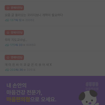
명예의전당
요즘 글 올라오는 꼬라지보니 개혁이 필요하다
137
12
20062
명예의전당
우리 지도교수님..
175
33
60650
명예의전당
개 미 친 싸 이 코 같 은 리 뷰 어 새 X
203
36
33514