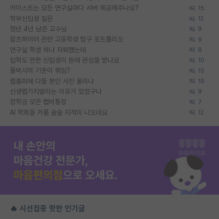
카이스트는 모든 연구실마다 서버 제공해주나요?
15
학부신입생 질문
12
정년 4년 남은 교수님
9
알츠하이머 관련 고등학생 탐구 포트폴리오
9
연구실 학생 하나 자퇴했는데
8
입학도 안한 신입생이 원래 관심을 받나요
10
물박사의 기준이 뭐임?
15
랩홈피에 다들 본인 사진 올리냐
19
신생랩가지말라는 이유가 있었구나
9
장학금 모은 랩비통장
7
AI 학회들 거품 슬슬 지적이 나오네요
12
🔥 시선집중 핫한 인기글