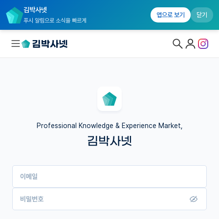
김박사넷
앱으로 보기
닫기
푸시 알림으로 소식을 빠르게
대학원생 모집
국내대학원 정보
연구실&오픈랩
Professional Knowledge & Experience Market,
김박사넷
커뮤니티
커리어
이메일
유학교육
이벤트
비밀번호
반도체 아카데미