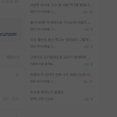
게시글 공유
서성한 박사로 교수 된 사람 딱 1명 봤습니다. 근데 지방대 박사로 교수된 거는 기적이 일어나야되요. 서성한 학부부터여도 빡센게 교수임용일텐데 지방대박사로 무슨 교수가 되나요...... 중소기업/중견기업 팀장급/연구소장급이나 될거 같네요.
SSH 박사과정을 그만두고 지방대 박사로 옮기면 교수의 꿈은 끝일까요?
18
옮기시려면 미국박사로 가시는게 어떨까 싶네요. 교수가 꿈이면 미국박사 하고 미국교수 까지 같이 노리시는게 기회가 많지 않을까요?
SSH 박사과정을 그만두고 지방대 박사로 옮기면 교수의 꿈은 끝일까요?
8
교수 뽑는데 출신 학교는 생각보다 그렇게 안 봄. 앞으로는 더 안 보게 될거임. 박사는 어디서 진행해도 됨. 단, 제대로 쌓고 좋은 실적 만들 수 있다면. 그런데 지방대는 그럴 가능성이 지극히 낮음. 나만 열심히 잘 하면 된다? 인간은 주변 환경에 지배되는 나약한 존재임. 주변의 지방대 대학원생과 섞이고 지방 특유의 여유로움 또는 나쁘게 얘기해서 나태함에 젖어 살다보면 교수의 꿈 자체를 잊어버리게 될 가능성도 있음. 주변 환경이 70~80%임.
SSH 박사과정을 그만두고 지방대 박사로 옮기면 교수의 꿈은 끝일까요?
8
그보다도 신기할정도로 교수가 편애하면 그사람만 논문이 되더라구요 내용이 다른 사람보다 허접해도요
댓글쓰기
가슴에 손을 올려놓고 싫어하는 사람 불공정하게 리뷰
8
지방대 이 단어가 진짜 너무 짜증나는데 지방대면 다 그냥 쓰레기인가요? 무슨 말 같지도 않은 댓글들이 있는건지??? 지방에도 충분히 좋은 대학 많고 충분히 잘하는 교수님들 많습니다 포항공대 4개 IST 대표 지거국들 여기 모두 다 지방에 있고 여기 출신들 중에 교수하는 분들 적지 않습니다 지거국 출신이 무슨 교수를 하냐?라고 생각할 사람들 많은데 상위 대표 지거국에 아웃라이어들 많습니다 결국 개인의 연구역량과 실적이 중요합니다 이 역량을 펼치는데 있어서 지도교수와의 합도 중요합니다. 그리고 경력이 필요하면 해외포닥까지 다녀오세요
SSH 박사과정을 그만두고 지방대 박사로 옮기면 교수의 꿈은 끝일까요?
16
ㅉㅉ왜 욕먹는지 알겠네
0
0
0
입학도 안한 신입생이 원래 관심을 받나요
8