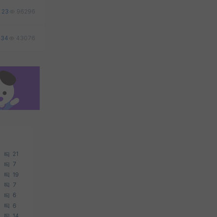
23
96296
34
43076
21
7
19
7
6
6
14