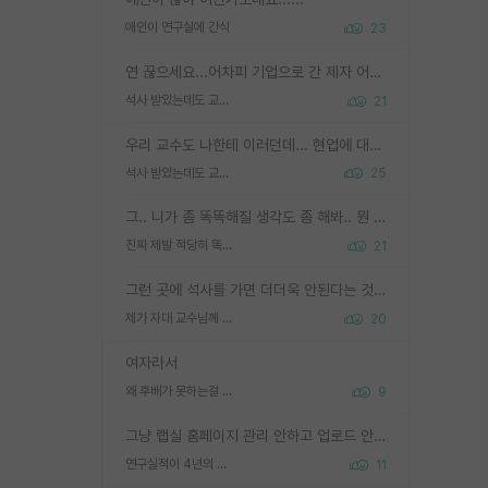
애인이 연구실에 간식
23
연 끊으세요...어차피 기업으로 간 제자 어떻게 못합니다. 기업에서는 교수들 사기꾼으로 보는 시선도 강하고, 앞에서나 교수님하고 떠받들어주지 많이 무시합니다. 영향력도 0에 수렴합니다. 그리고 생각해보십시오. 석사로 기업간 제자가 무슨 힘이 있다고 과제를 달라고 합니까? 말만 교수지 무능력자라고 생각합니다. 세금이 아깝습니다.
석사 받았는데도 교수랑 연락한다.
21
우리 교수도 나한테 이러던데... 현업에 대해 이해가 전혀 없고, 자기 말이면 다 되는 줄 알고. 학위동안 지도는 커녕 잡일만 시켜놓고 이제와서 주기적으로 연락 없으면 싸가지 없는 제자가 되버림.
석사 받았는데도 교수랑 연락한다.
25
그.. 니가 좀 똑똑해질 생각도 좀 해봐.. 뭔 연구를 선배랑 계속 같이할 생각을하냐 박사과정이
진짜 제발 적당히 똑똑한 박사과정이라도 위에 있었으면..
21
그런 곳에 석사를 가면 더더욱 안된다는 것을 깨달으시면 된겁니다!
제가 자대 교수님께 무례하게 행동한 걸까요?
20
여자라서
왜 후배가 못하는걸 교수님은 내 책임으로 돌리는걸까요?
9
그냥 랩실 홈페이지 관리 안하고 업로드 안한거 아님?
연구실적이 4년의 공백이 있는거 어떻게 생각하냐
11