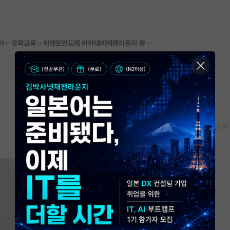
어
유학교육
이벤트
반도체 아카데미
재팬라운지 🌸
스크랩
신고하