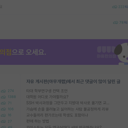
요
222
78
자유 게시판(아무개랩)에서 최근 댓글이 많이 달린 글
타대 학부연구생 컨택 조언
274
대학원 어디로 가야할까요?
1388
SSH 박사과정을 그만두고 지방대 박사로 옮기면 교수의 꿈은 끝일까요?
71
가슴에 손을 올려놓고 싫어하는 사람 불공정하게 리뷰
106
교수들끼리 편가르는데 학생도 포함이냐
16
편애 하는 방법
27
카이스트는 모든 연구실마다 서버 제공해주나요?
49