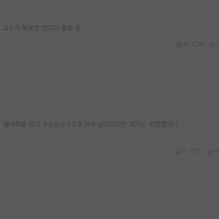
요 교수가 목표면 연고가 좋을 듯
0
0
학과 옆대학들 마다 수능점수 1.5개 차이 남짓이었던 과거도 뚜렸했으니.
0
0