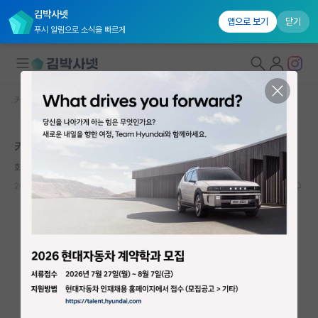
김박사넷
앱으로 보기
닫기
푸시 알림으로 소식을 빠르게
커뮤니티 홈
자유 게시판(아무개랩)
대학원생 모집
카이스트 가을학기 석사 가망...
국내대학원 정보
화난 갈릴레오 갈릴레이
연구실&오픈랩
2026.06.14
5
885
커뮤니티
커뮤니티 홈
전체글보기
베스트 게시판
IF 명예의전당