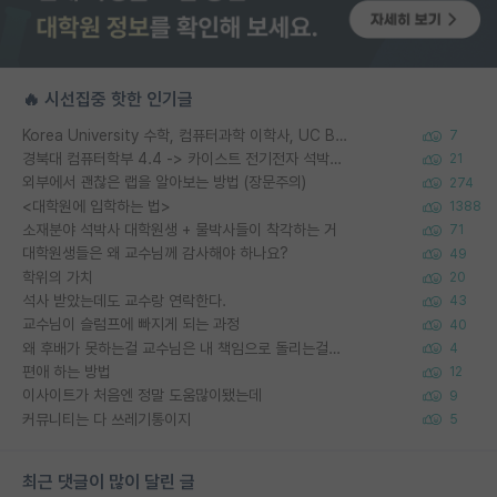
🔥 시선집중 핫한 인기글
Korea University 수학, 컴퓨터과학 이학사, UC Berkeley 산업공학 대학원 공학박사가 되는 것은 쉽지 않겠죠?
7
경북대 컴퓨터학부 4.4 -> 카이스트 전기전자 석박사통합과정 합격
21
외부에서 괜찮은 랩을 알아보는 방법 (장문주의)
274
<대학원에 입학하는 법>
1388
소재분야 석박사 대학원생 + 물박사들이 착각하는 거
71
대학원생들은 왜 교수님께 감사해야 하나요?
49
학위의 가치
20
석사 받았는데도 교수랑 연락한다.
43
교수님이 슬럼프에 빠지게 되는 과정
40
왜 후배가 못하는걸 교수님은 내 책임으로 돌리는걸까요?
4
편애 하는 방법
12
이사이트가 처음엔 정말 도움많이됐는데
9
커뮤니티는 다 쓰레기통이지
5
최근 댓글이 많이 달린 글