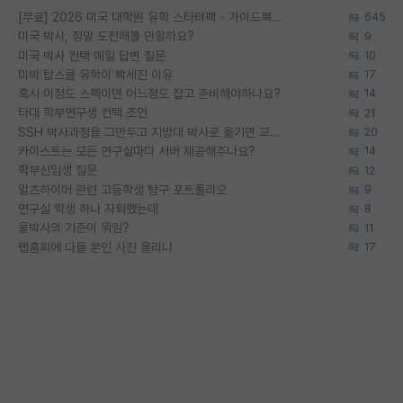
[무료] 2026 미국 대학원 유학 스타터팩 - 가이드북 & 합격자 컨택메일 템플릿
645
미국 박사, 정말 도전해볼 만할까요?
9
미국 박사 컨택 메일 답변 질문
10
미박 탑스쿨 유학이 빡세진 이유
17
혹시 이정도 스펙이면 어느정도 잡고 준비해야하나요?
14
타대 학부연구생 컨택 조언
21
SSH 박사과정을 그만두고 지방대 박사로 옮기면 교수의 꿈은 끝일까요?
20
카이스트는 모든 연구실마다 서버 제공해주나요?
14
학부신입생 질문
12
알츠하이머 관련 고등학생 탐구 포트폴리오
9
연구실 학생 하나 자퇴했는데
8
물박사의 기준이 뭐임?
11
랩홈피에 다들 본인 사진 올리냐
17