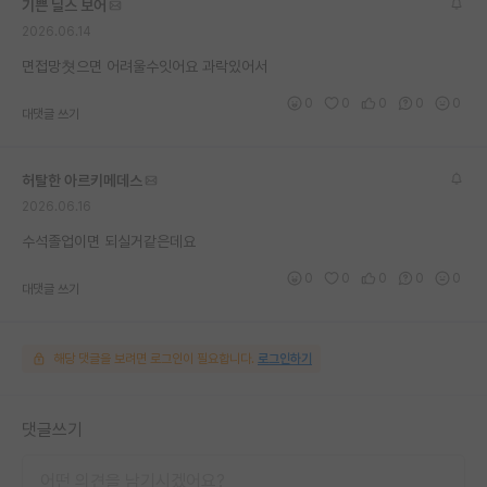
기쁜 닐스 보어
재팬라운지 🌸
2026.06.14
면접망쳣으면 어려울수잇어요 과락있어서
0
0
0
0
0
대댓글 쓰기
허탈한 아르키메데스
2026.06.16
수석졸업이면 되실거같은데요
0
0
0
0
0
대댓글 쓰기
해당 댓글을 보려면 로그인이 필요합니다.
로그인하기
댓글쓰기