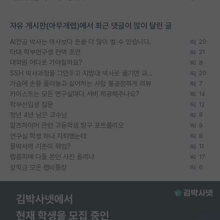
자유 게시판(아무개랩)에서 최근 댓글이 많이 달린 글
AI전공 박사는 의사보다 돈을 더 많이 벌 수 있습니다.
20
타대 학부연구생 컨택 조언
21
대학원 어디로 가야할까요?
8
SSH 박사과정을 그만두고 지방대 박사로 옮기면 교수의 꿈은 끝일까요?
20
가슴에 손을 올려놓고 싫어하는 사람 불공정하게 리뷰
7
카이스트는 모든 연구실마다 서버 제공해주나요?
14
학부신입생 질문
12
정년 4년 남은 교수님
8
알츠하이머 관련 고등학생 탐구 포트폴리오
9
연구실 학생 하나 자퇴했는데
8
물박사의 기준이 뭐임?
11
랩홈피에 다들 본인 사진 올리냐
17
장학금 모은 랩비통장
6