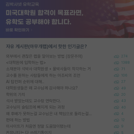
자유 게시판(아무개랩)에서 핫한 인기글은?
외부에서 괜찮은 랩을 알아보는 방법 (장문주의)
274
<대학원에 입학하는 법>
1388
소재분야 석박사 대학원생 + 물박사들이 착각하는 거
71
교수를 원하는 사람들에게 하는 아조씨의 조언
106
AI 탑컨퍼 순위에 대해..
27
대학원생들은 왜 교수님께 감사해야 하나요?
49
학위의 가치
20
석사 받았는데도 교수랑 연락한다.
43
교수님이 슬럼프에 빠지게 되는 과정
40
왜 후배가 못하는걸 교수님은 내 책임으로 돌리는걸까요?
4
편애 하는 방법
12
이사이트가 처음엔 정말 도움많이됐는데
9
커뮤니티는 다 쓰레기통이지
5