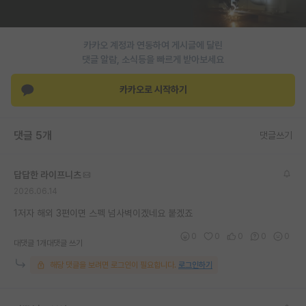
PI 전용 게시판
카카오 계정과 연동하여 게시글에 달린
인문사회 계열 게시판
댓글 알람, 소식등을 빠르게 받아보세요
특수/전문대학원 게시판
카카오로 시작하기
반도체/AI 게시판
장학금/장학생 게시판
댓글 5개
댓글쓰기
학술 정보 게시판
답답한 라이프니츠
홍보 게시판
2026.06.14
커리어
1저자 해외 3편이면 스펙 넘사벽이겠네요 붙겠죠
0
0
0
0
0
유학교육
대댓글 1개
대댓글 쓰기
해당 댓글을 보려면 로그인이 필요합니다.
로그인하기
이벤트
반도체 아카데미