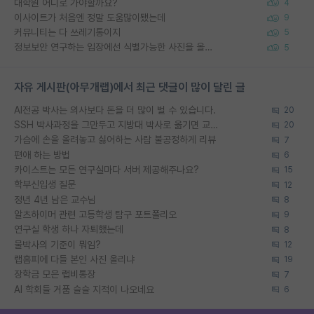
대학원 어디로 가야할까요?
4
이사이트가 처음엔 정말 도움많이됐는데
9
커뮤니티는 다 쓰레기통이지
5
정보보안 연구하는 입장에선 식별가능한 사진을 올리는건 비추이긴함
5
자유 게시판(아무개랩)에서 최근 댓글이 많이 달린 글
AI전공 박사는 의사보다 돈을 더 많이 벌 수 있습니다.
20
SSH 박사과정을 그만두고 지방대 박사로 옮기면 교수의 꿈은 끝일까요?
20
가슴에 손을 올려놓고 싫어하는 사람 불공정하게 리뷰
7
편애 하는 방법
6
카이스트는 모든 연구실마다 서버 제공해주나요?
15
학부신입생 질문
12
정년 4년 남은 교수님
8
알츠하이머 관련 고등학생 탐구 포트폴리오
9
연구실 학생 하나 자퇴했는데
8
물박사의 기준이 뭐임?
12
랩홈피에 다들 본인 사진 올리냐
19
장학금 모은 랩비통장
7
AI 학회들 거품 슬슬 지적이 나오네요
6