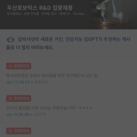
김박사넷의 새로운 거인, 인공지능 김GPT가 추천하는 게시
물로 더 멀리 바라보세요.
명예의전당
박사과정생과 프레시 박사들을 위한 연구제안서 쓰는 팁
252
43
105908
명예의전당
드디어 졸업합니다!! 교수님 마땅하십니까? ㅋㅋㅋㅋ
162
48
33775
명예의전당