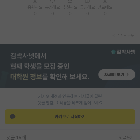
응원해요
공감해요
추천해요
궁금해요
별로에요
PI 전용 게시판
0
0
0
0
0
인문사회 계열 게시판
특수/전문대학원 게시판
게시글 공유
반도체/AI 게시판
장학금/장학생 게시판
학술 정보 게시판
홍보 게시판
카카오 계정과 연동하여 게시글에 달린
커리어
댓글 알람, 소식등을 빠르게 받아보세요
유학교육
카카오로 시작하기
이벤트
반도체 아카데미
댓글 15개
댓글쓰기