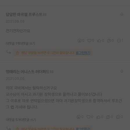
재팬라운지 🌸
답답한 마르셀 프루스트
2021.09.06
전기전자인가요
0
0
0
0
1
대댓글 1개
대댓글 쓰기
해당 댓글을 보려면 로그인이 필요합니다.
로그인하기
멍때리는 어니스트 러더퍼드
2021.09.06
이미 국비에서는 탈락하신거구요
교수님이 아시고 과기원 장학생으로 올꺼냐고 물어보신겁니다
그 이후로 따로 연락없으셨으면 아마 과기원장학생으로 합격하셔서 무조건
그 랩 가셔야 됩니다.
0
0
0
0
0
대댓글 5개
대댓글 쓰기
해당 댓글을 보려면 로그인이 필요합니다.
로그인하기