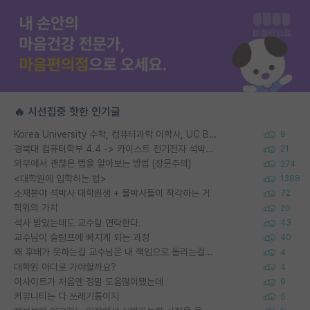
🔥 시선집중 핫한 인기글
Korea University 수학, 컴퓨터과학 이학사, UC Berkeley 산업공학 대학원 공학박사가 되는 것은 쉽지 않겠죠?
9
경북대 컴퓨터학부 4.4 -> 카이스트 전기전자 석박사통합과정 합격
21
외부에서 괜찮은 랩을 알아보는 방법 (장문주의)
274
<대학원에 입학하는 법>
1388
소재분야 석박사 대학원생 + 물박사들이 착각하는 거
72
학위의 가치
20
석사 받았는데도 교수랑 연락한다.
43
교수님이 슬럼프에 빠지게 되는 과정
40
왜 후배가 못하는걸 교수님은 내 책임으로 돌리는걸까요?
4
대학원 어디로 가야할까요?
4
이사이트가 처음엔 정말 도움많이됐는데
9
커뮤니티는 다 쓰레기통이지
5