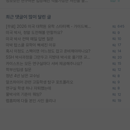
정보보안 연구하는 입장에선 식별가능한 사진을 올리는건 비추이긴함
5
최근 댓글이 많이 달린 글
[무료] 2026 미국 대학원 유학 스타터팩 - 가이드북 & 합격자 컨택메일 템플릿
645
미국 박사, 정말 도전해볼 만할까요?
9
미국 박사 컨택 메일 답변 질문
10
미박 탑스쿨 유학이 빡세진 이유
17
혹시 이정도 스펙이면 어느정도 잡고 준비해야하나요?
14
SSH 박사과정을 그만두고 지방대 박사로 옮기면 교수의 꿈은 끝일까요?
20
카이스트는 모든 연구실마다 서버 제공해주나요?
15
학부신입생 질문
12
정년 4년 남은 교수님
8
알츠하이머 관련 고등학생 탐구 포트폴리오
9
연구실 학생 하나 자퇴했는데
8
물박사의 기준이 뭐임?
12
랩홈피에 다들 본인 사진 올리냐
19