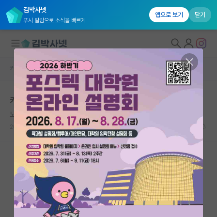
김박사넷
앱으로 보기
닫기
푸시 알림으로 소식을 빠르게
커뮤니티 홈
자유 게시판(아무개랩)
대학원생 모집
카이스트 합격관련하여
국내대학원 정보
노래하는 로버트 보일
*
연구실&오픈랩
2021.09.06
15
5709
커뮤니티
커뮤니티 홈
전체글보기
베스트 게시판
IF 명예의전당