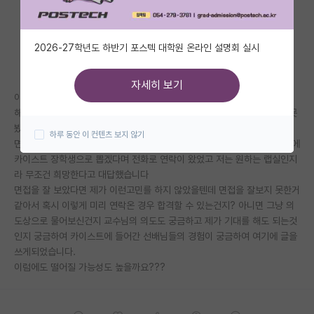
자유 게시판(아무개랩)
2026-27학년도 하반기 포스텍 대학원 온라인 설명회 실시
미국 유학 게시판
미국 대학원 합격 후기 게시판
자세히 보기
이번 22학년도 전기에 카이스트를 지원하였습니다.
대학원생 모집 게시판
해당과는 공대계열인데 서류통과 한후 면접을 보았으나 개인적으로 매우 못
봤다는 생각이 많이 들었고 합격하기 어려울거 같았습니다.
하루 동안 이 컨텐츠 보지 않기
대학원 합격 후기 게시판
면접 다음날 카이스트 교수님에게 직접 연락이 와서 자기 연구랩실 지원시에
카이스트 장학생으로 뽑겠다며 전화로 연락이 왔었고 저는 원하는 랩실인지
연구실(PI) 홍보 게시판
라 무조건 희망한다고 대답했습니다
면접을 잘 보았다면 제가 이런고민를 하지 않았을텐데 면접을 잘보지 못한거
석박사 채용 정보 게시판
같아서 혹시 이렇게 미리 연락온 경우 합격할 수 있는건지? 아니면 그냥 의
도상으로 물어보신건지 교수님의 의도도 궁금하고 제가 기대를 해도 되는것
임용 정보 게시판
인지 궁금하여 카이스트에 들어간 선배님들의 경험이 궁금하여 여기에 글을
학부 인턴 게시판
쓰게되었습니다.
이럼에도 떨어질 가능성도 높을까요???
취업 게시판
임용 후기 게시판