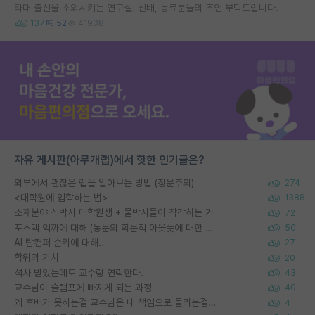
타대 출신을 소외시키는 연구실. 선배, 동료분들의 조언 부탁드립니다.
137
52
41908
자유 게시판(아무개랩)에서 핫한 인기글은?
외부에서 괜찮은 랩을 알아보는 방법 (장문주의)
274
<대학원에 입학하는 법>
1388
소재분야 석박사 대학원생 + 물박사들이 착각하는 거
72
포스텍 억까에 대해 (동문의 학문적 아웃풋에 대한 반박)
50
AI 탑컨퍼 순위에 대해..
27
학위의 가치
20
석사 받았는데도 교수랑 연락한다.
43
교수님이 슬럼프에 빠지게 되는 과정
40
왜 후배가 못하는걸 교수님은 내 책임으로 돌리는걸까요?
4