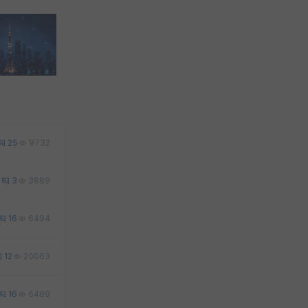
25
9732
9
3
3889
16
6494
12
20063
16
6489