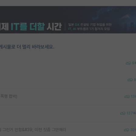
게시물로 더 멀리 바라보세요.
9
 폭행 협박)
13
137
실 그런거 안함&#39; 이런 짓좀 그만해라
32