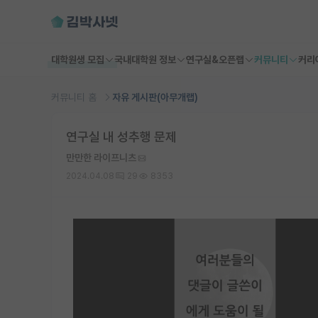
대학원생 모집
국내대학원 정보
연구실&오픈랩
커뮤니티
커리
커뮤니티 홈
자유 게시판(아무개랩)
연구실 내 성추행 문제
만만한 라이프니츠
2024.04.08
29
8353