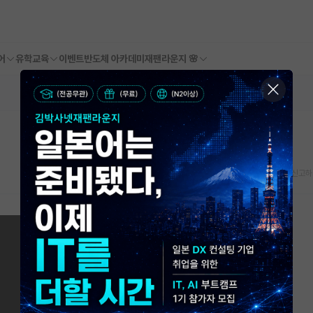
어
유학교육
이벤트
반도체 아카데미
재팬라운지 🌸
스크랩
신고하