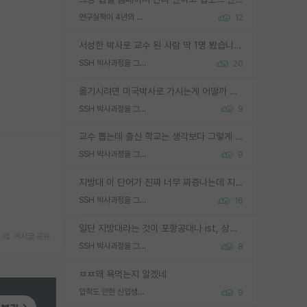
연구실적이 4년의 공백이 있는거 어떻게 생각하냐
12
서성한 박사로 교수 된 사람 딱 1명 봤습니다. 근데 지방대 박사로 교수된 거는 기적이 일어나야되요. 서성한 학부부터여도 빡센게 교수임용일텐데 지방대박사로 무슨 교수가 되나요...... 중소기업/중견기업 팀장급/연구소장급이나 될거 같네요.
SSH 박사과정을 그만두고 지방대 박사로 옮기면 교수의 꿈은 끝일까요?
20
옮기시려면 미국박사로 가시는게 어떨까 싶네요. 교수가 꿈이면 미국박사 하고 미국교수 까지 같이 노리시는게 기회가 많지 않을까요?
SSH 박사과정을 그만두고 지방대 박사로 옮기면 교수의 꿈은 끝일까요?
9
교수 뽑는데 출신 학교는 생각보다 그렇게 안 봄. 앞으로는 더 안 보게 될거임. 박사는 어디서 진행해도 됨. 단, 제대로 쌓고 좋은 실적 만들 수 있다면. 그런데 지방대는 그럴 가능성이 지극히 낮음. 나만 열심히 잘 하면 된다? 인간은 주변 환경에 지배되는 나약한 존재임. 주변의 지방대 대학원생과 섞이고 지방 특유의 여유로움 또는 나쁘게 얘기해서 나태함에 젖어 살다보면 교수의 꿈 자체를 잊어버리게 될 가능성도 있음. 주변 환경이 70~80%임.
SSH 박사과정을 그만두고 지방대 박사로 옮기면 교수의 꿈은 끝일까요?
9
지방대 이 단어가 진짜 너무 짜증나는데 지방대면 다 그냥 쓰레기인가요? 무슨 말 같지도 않은 댓글들이 있는건지??? 지방에도 충분히 좋은 대학 많고 충분히 잘하는 교수님들 많습니다 포항공대 4개 IST 대표 지거국들 여기 모두 다 지방에 있고 여기 출신들 중에 교수하는 분들 적지 않습니다 지거국 출신이 무슨 교수를 하냐?라고 생각할 사람들 많은데 상위 대표 지거국에 아웃라이어들 많습니다 결국 개인의 연구역량과 실적이 중요합니다 이 역량을 펼치는데 있어서 지도교수와의 합도 중요합니다. 그리고 경력이 필요하면 해외포닥까지 다녀오세요
SSH 박사과정을 그만두고 지방대 박사로 옮기면 교수의 꿈은 끝일까요?
16
일단 지방대라는 것이 포항공대나 ist, 상위 지거국은 아니라고 생각하겠습니다. 그런곳은 서성한에 비해 소위 대학 네임밸류가 크게 뒤떨어지지는 않으니까요. 대학 이름이 중요하냐? 당연합니다. 대학 이름이 좋아서 좋은 아웃풋이 나오는 것이냐, 좋은 대학은 좋은 사람과 좋은 기회가 몰려있으니 아웃풋도 자연스럽게 좋아지는 것이냐? 대답하기 어려운 문제입니다. 아직 한국 사회에서 학벌을 보는 것도, 특히 이공계를 중심으로 학벌보다는 실적 위주라는 분위기가 형성되는 것도 사실입니다. 지방대 출신으로 전임교수가 될수 있느냐? 가능 불가능을 따지면 당연히 가능입니다. 지방대 박사 출신으로 전임교원이 된 경우가 실제로 있으니까요. 현실적인 가능성이 있느냐? 지금 이정도 대학의 교수가 되고싶다고 생각되는 대학 들어가서 컴공과 교수 목록 켜고 박사 어디서 받았는지 쭉 한번 보세요. 냉정하게 지방대 출신인 분들이 많지는 않으실겁니다.
게시글 공유
SSH 박사과정을 그만두고 지방대 박사로 옮기면 교수의 꿈은 끝일까요?
8
ㅉㅉ왜 욕먹는지 알겠네
입학도 안한 신입생이 원래 관심을 받나요
9