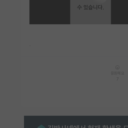
.
응원해요
7