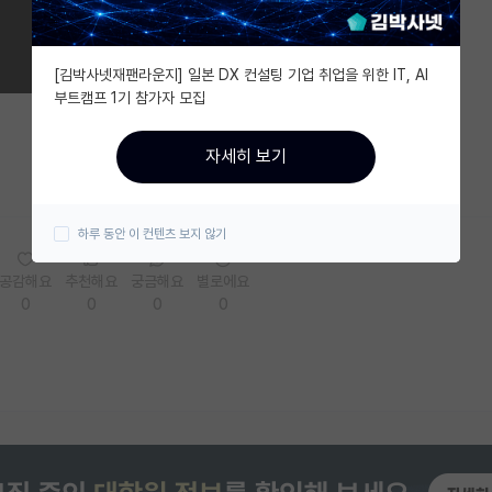
[김박사넷재팬라운지] 일본 DX 컨설팅 기업 취업을 위한 IT, AI
부트캠프 1기 참가자 모집
자세히 보기
하루 동안 이 컨텐츠 보지 않기
공감해요
추천해요
궁금해요
별로에요
0
0
0
0