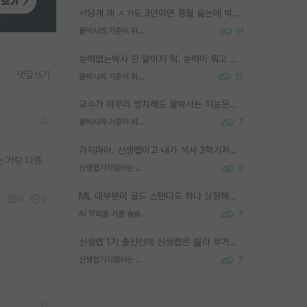
서당개 개 ㅅㄲ도 3년이면 풍월 읊는데 박사 5년 이상 대리고 있으면서 물된건 교수 탓 맞는ㄱ게 거기가 서당이 아니란 소리임
물박사의 기준이 뭐임?
11
능력없는박사 란 말이지 뭐. 능력이 뭐고 능력이 있다는게 뭔지는 사람마다 기준이 다르니까 얘기해봐야 서로 자기 기준만 얘기해서 논쟁이 끝이 안나고. 주위에서 능력있고 야심있는 신입생이 교수가 유의미한 피드백을 아예 안주면서 제대로된 과제에 참여해볼 기회도 제공하지 않고 잡일 뺑뺑이만 돌려서 맨날 단순작업만 하면서 밤새다가 눈빛이 점점 죽어가는걸 본 사람은 물박사는 교수탓이라고 하고, 교수는 이것저것 알려도 주고 기회도 주고 사수 동기 붙여주면서 어떻게든 끌고가려고 하는데 본인이 매일 뺀질거리면서 출근 하는둥마는둥 하다가 기껏 와서도 폰이나 쳐다보다가 실험 망치고 저녁약속있어서 먼저 가볼게요~ 하는걸 본 사람은 물박사는 본인탓이라고 함.
댓글쓰기
물박사의 기준이 뭐임?
12
교수가 아무리 방치해도 물박사는 지능문제고 본인 의지 문제임. 만물 교수탓 하는 애들이 이상한거임.
물박사의 기준이 뭐임?
7
가지마라. 신생랩이고 내가 석사 3학기차인데 최고참인데 나도 아무것도 모르는데 교수가 후배들 왜 논문 교육 안시키냐. 논문 왜 안 써오냐 닦달한다
는 거랑 다름
신생랩가지말라는 이유가 있었구나
8
ML 대부분이 골드 스탠다드 하나 상정해놓고 (벤치마크 데이터셋이 여러 개면 여러 개 상정) 그거 얼마나 잘 맞추나 싸움임 가끔 번뜩이는 설계 철학을 보여주는 논문들도 있지만 대부분 그거 성적 얼마나 더 올리느라에 혈안이 되어 있는 측면이 잇음
0
0
0
AI 학회들 거품 슬슬 지적이 나오네요
7
신생랩 1기 출신인데 신생랩은 줠라 무거운 바벨 같은거임. 들면 대박인데 못들면 깔려 죽음. 아무도 알려주지 않는 환경에서 자생해야하지만, 일단 살아남았다면 그 어떤 사람보다 악착같고 생존력 높은 사람으로 거듭날 수 있음
신생랩가지말라는 이유가 있었구나
7