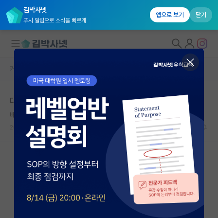
김박사넷
앱으로 보기
닫기
푸시 알림으로 소식을 빠르게
커뮤니티 홈
자유 게시판(아무개랩)
대학원생 모집
대학원 학벌
국내대학원 정보
배고픈 알베르 카뮈
연구실&오픈랩
2026.06.07
17
5623
커뮤니티
커뮤니티 홈
전체글보기
베스트 게시판
IF 명예의전당