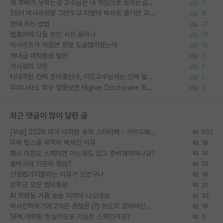
왜 후배가 못하는걸 교수님은 내 책임으로 돌리는걸까요?
7
SSH 박사과정을 그만두고 지방대 박사로 옮기면 교수의 꿈은 끝일까요?
9
편애 하는 방법
17
랩홈피에 다들 본인 사진 올리냐
13
이사이트가 처음엔 정말 도움많이됐는데
16
역대급 대학원생 빌런
2
석사생의 고민
2
타대학원 컨텍 준비중인데, 지도교수님께는 언제 말씀드려야 할까요?
2
우리나라도 학구 열풍보면 Higher Doctorate 학위가 필요하다고 봅니다.
3
최근 댓글이 많이 달린 글
[무료] 2026 미국 대학원 유학 스타터팩 - 가이드북 & 합격자 컨택메일 템플릿
652
미박 탑스쿨 유학이 빡세진 이유
19
혹시 이정도 스펙이면 어느정도 잡고 준비해야하나요?
14
물박사의 기준이 뭐임?
22
신생랩가지말라는 이유가 있었구나
16
장학금 모은 랩비통장
21
AI 학회들 거품 슬슬 지적이 나오네요
32
박사진학하기에 2억은 괜찮은 (?) 정도의 경제력인가요
16
SPK 대학원 현실적으로 가능한 스펙인가요?
5