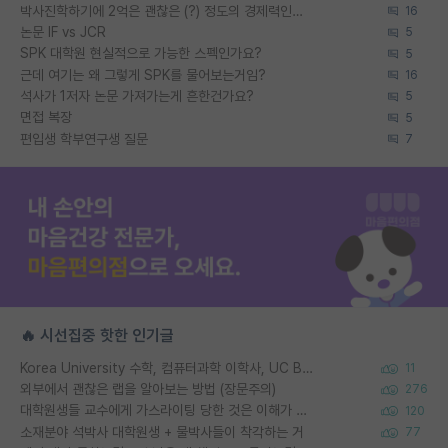
박사진학하기에 2억은 괜찮은 (?) 정도의 경제력인가요
16
논문 IF vs JCR
5
SPK 대학원 현실적으로 가능한 스펙인가요?
5
근데 여기는 왜 그렇게 SPK를 물어보는거임?
16
석사가 1저자 논문 가져가는게 흔한건가요?
5
면접 복장
5
편입생 학부연구생 질문
7
🔥 시선집중 핫한 인기글
Korea University 수학, 컴퓨터과학 이학사, UC Berkeley 산업공학 대학원 공학박사가 되는 것은 쉽지 않겠죠?
11
외부에서 괜찮은 랩을 알아보는 방법 (장문주의)
276
대학원생들 교수에게 가스라이팅 당한 것은 이해가 갑니다. 안타깝네요.
120
소재분야 석박사 대학원생 + 물박사들이 착각하는 거
77