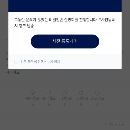
자유 게시판(아무개랩)
그동안 문의가 많았던 레벨업반 설명회를 진행합니다. *사전등록
미국 유학 게시판
시 링크 발송
미국 대학원 합격 후기 게시판
대학원 학벌에 대해 자부심 갖지 말라는 글을 봤는데요
사전 등록하기
대학원생 모집 게시판
저는 학부에서 열심히해서 대학원이라도 학부때 오고 싶었던 곳에서 연구를
대학원 합격 후기 게시판
하고 있는 제 자신이 자랑스럽고 그래도 이 학교 출신은 되는구나하면서 스
하루 동안 이 컨텐츠 보지 않기
스로 만족하면서 살고 있는데 그래도 괜찮지 않나요..? 학교를 거닐때 행복
연구실(PI) 홍보 게시판
하니까요
석박사 채용 정보 게시판
임용 정보 게시판
응원해요
공감해요
추천해요
궁금해요
별로에요
학부 인턴 게시판
5
5
0
0
4
취업 게시판
게시글 공유
임용 후기 게시판