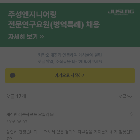
PI 전용 게시판
인문사회 계열 게시판
특수/전문대학원 게시판
반도체/AI 게시판
카카오 계정과 연동하여 게시글에 달린
장학금/장학생 게시판
댓글 알람, 소식등을 빠르게 받아보세요
학술 정보 게시판
카카오로 시작하기
홍보 게시판
댓글 17개
댓글쓰기
커리어
유학교육
세심한 레온하르트 오일러
이벤트
2026.06.07
당연히 괜찮습니다. 노력해서 얻은 결과에 자부심을 가지는게 뭐가 잘못인가
반도체 아카데미
요?