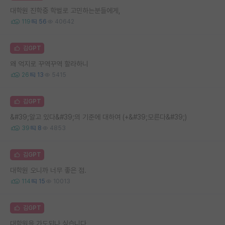
대학원 진학중 학벌로 고민하는분들에게,
119
56
40642
김GPT
왜 억지로 꾸역꾸역 할라하니
26
13
5415
김GPT
&#39;알고 있다&#39;의 기준에 대하여 (+&#39;모른다&#39;)
39
8
4853
김GPT
대학원 오니까 너무 좋은 점.
114
15
10013
김GPT
대학원을 가도되나 싶습니다