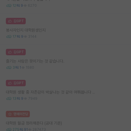
12
9
6270
김GPT
봉사자인지 대학원생인지
17
9
3144
김GPT
즐기는 사람은 못이기는 것 같습니다.
3
1
1580
김GPT
대학원 생활 중 자존감이 박살나는 것 같아 여쭤봅니다 ..
13
9
7949
명예의전당
대학원 월급 정리해준다 (공대 기준)
275
91
287473