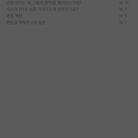
근데 여기는 왜 그렇게 SPK를 물어보는거임?
16
석사가 1저자 논문 가져가는게 흔한건가요?
5
면접 복장
5
편입생 학부연구생 질문
7