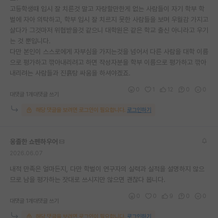
고등학생때 입시 잘 치른것 말고 자랑할만한게 없는 사람들이 자기 학부 학
재팬라운지 🌸
벌에 자아 의탁하고, 학부 입시 잘 치르지 못한 사람들을 보며 우월감 가지고
살다가 그것마저 위협받을것 같으니 대학원은 같은 학교 출신 아니라고 우기
는 것 뿐입니다.
다만 본인이 스스로에게 자부심을 가지는것을 넘어서 다른 사람을 대학 이름
으로 평가하고 깎아내리려고 하면 작성자분을 학부 이름으로 평가하고 깎아
내리려는 사람들과 진흙탕 싸움을 하셔야겠죠.
0
1
12
0
0
대댓글 1개
대댓글 쓰기
해당 댓글을 보려면 로그인이 필요합니다.
로그인하기
옹졸한 쇼펜하우어
2026.06.07
내적 만족은 얼마든지, 다만 학벌이 연구자의 실력과 실적을 설명하지 않으
므로 남을 평가하는 잣대로 쓰시지만 않으면 괜찮다 봅니다.
0
0
9
0
0
대댓글 1개
대댓글 쓰기
해당 댓글을 보려면 로그인이 필요합니다.
로그인하기