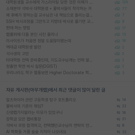
대학원생들 교수에게 가스라이팅 당한 것은 이해가 갑니다. 안타깝네요.
120
소재분야 석박사 대학원생 + 물박사들이 착각하는 거
77
왜 후배가 못하는걸 교수님은 내 책임으로 돌리는걸까요?
7
SSH 박사과정을 그만두고 지방대 박사로 옮기면 교수의 꿈은 끝일까요?
9
편애 하는 방법
17
랩홈피에 다들 본인 사진 올리냐
13
이사이트가 처음엔 정말 도움많이됐는데
16
역대급 대학원생 빌런
2
석사생의 고민
2
타대학원 컨텍 준비중인데, 지도교수님께는 언제 말씀드려야 할까요?
2
정출연 학연 박사 질문(DGIST)
2
우리나라도 학구 열풍보면 Higher Doctorate 학위가 필요하다고 봅니다.
3
자유 게시판(아무개랩)에서 최근 댓글이 많이 달린 글
알츠하이머 관련 고등학생 탐구 포트폴리오
14
물박사의 기준이 뭐임?
22
신생랩가지말라는 이유가 있었구나
16
장학금 모은 랩비통장
21
석박사 과정 합격하고, 컨택했던교수님이 연락이 안됩니다...
8
AI 학회들 거품 슬슬 지적이 나오네요
32