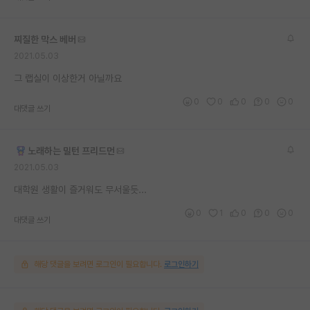
재팬라운지 🌸
찌질한 막스 베버
2021.05.03
그 랩실이 이상한거 아닐까요
0
0
0
0
0
대댓글 쓰기
노래하는 밀턴 프리드먼
2021.05.03
대학원 생활이 즐거워도 무서울듯...
0
1
0
0
0
대댓글 쓰기
해당 댓글을 보려면 로그인이 필요합니다.
로그인하기