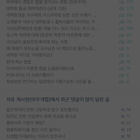
외부에서 괜찮은 랩을 알아보는 방법 (장문주의)
275
대학원 월급 정리해준다 (공대 기준)
275
대학원생들 교수에게 가스라이팅 당한 것은 이해가 갑니다. 안타깝네요.
119
소재분야 석박사 대학원생 + 물박사들이 착각하는 거
76
석사입학예정생 분들! 제발 어느 정도 각오는 하고 오세요.
156
포스텍 억까에 대해 (동문의 학문적 아웃풋에 대한 반박)
50
교수님이 슬럼프에 빠지게 되는 과정
40
왜 후배가 못하는걸 교수님은 내 책임으로 돌리는걸까요?
6
대학원 어디로 가야할까요?
5
편애 하는 방법
16
이사이트가 처음엔 정말 도움많이됐는데
14
커뮤니티는 다 쓰레기통이지
6
정보보안 연구하는 입장에선 식별가능한 사진을 올리는건 비추이긴함
6
자유 게시판(아무개랩)에서 최근 댓글이 많이 달린 글
알츠하이머 관련 고등학생 탐구 포트폴리오
14
입학도 안한 신입생이 원래 관심을 받나요
11
물박사의 기준이 뭐임?
22
랩홈피에 다들 본인 사진 올리냐
23
신생랩가지말라는 이유가 있었구나
16