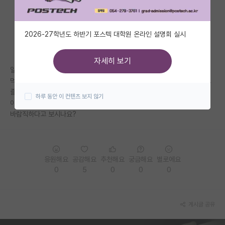
자유 게시판(아무개랩)
2026-27학년도 하반기 포스텍 대학원 온라인 설명회 실시
미국 유학 게시판
미국 대학원 합격 후기 게시판
자세히 보기
일상생활 하다가도 지금 다니고 있는 대학원 생각만 하면 한숨나고 가슴이
대학원생 모집 게시판
먹먹해지고 막막하고 두려워지는거..,또 자퇴 생각이 많아지고 의욕도 없고
즐거움도 없는거..
하루 동안 이 컨텐츠 보지 않기
대학원 합격 후기 게시판
이런것도 못하면 다른데서도 적응을 못한다는 생각만으로 대학원 다니는거
바람직하다고 보시나요?
연구실(PI) 홍보 게시판
석박사 채용 정보 게시판
응원해요
공감해요
추천해요
궁금해요
별로에요
임용 정보 게시판
0
5
0
0
0
학부 인턴 게시판
취업 게시판
게시글 공유
임용 후기 게시판