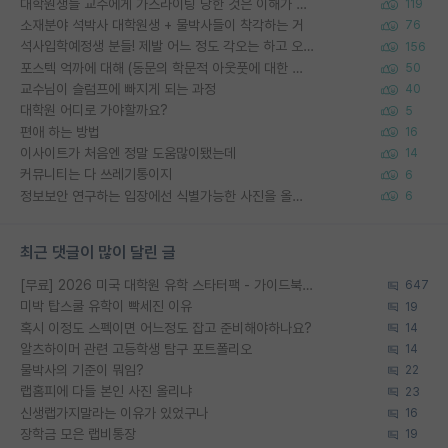
대학원생들 교수에게 가스라이팅 당한 것은 이해가 갑니다. 안타깝네요.
119
소재분야 석박사 대학원생 + 물박사들이 착각하는 거
76
석사입학예정생 분들! 제발 어느 정도 각오는 하고 오세요.
156
포스텍 억까에 대해 (동문의 학문적 아웃풋에 대한 반박)
50
교수님이 슬럼프에 빠지게 되는 과정
40
대학원 어디로 가야할까요?
5
편애 하는 방법
16
이사이트가 처음엔 정말 도움많이됐는데
14
커뮤니티는 다 쓰레기통이지
6
정보보안 연구하는 입장에선 식별가능한 사진을 올리는건 비추이긴함
6
최근 댓글이 많이 달린 글
[무료] 2026 미국 대학원 유학 스타터팩 - 가이드북 & 합격자 컨택메일 템플릿
647
미박 탑스쿨 유학이 빡세진 이유
19
혹시 이정도 스펙이면 어느정도 잡고 준비해야하나요?
14
알츠하이머 관련 고등학생 탐구 포트폴리오
14
물박사의 기준이 뭐임?
22
랩홈피에 다들 본인 사진 올리냐
23
신생랩가지말라는 이유가 있었구나
16
장학금 모은 랩비통장
19