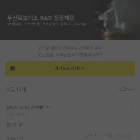
PI 전용 게시판
인문사회 계열 게시판
특수/전문대학원 게시판
반도체/AI 게시판
카카오 계정과 연동하여 게시글에 달린
댓글 알람, 소식등을 빠르게 받아보세요
장학금/장학생 게시판
카카오로 시작하기
학술 정보 게시판
홍보 게시판
댓글 12개
댓글쓰기
커리어
털털한 에이다 러브레이스
*
유학교육
2021.05.03
이벤트
정상입니다
반도체 아카데미
0
1
0
0
1
대댓글 쓰기