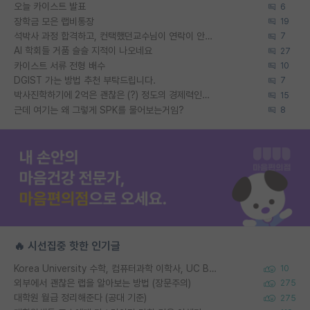
오늘 카이스트 발표
6
장학금 모은 랩비통장
19
석박사 과정 합격하고, 컨택했던교수님이 연락이 안됩니다...
7
AI 학회들 거품 슬슬 지적이 나오네요
27
카이스트 서류 전형 배수
10
DGIST 가는 방법 추천 부탁드립니다.
7
박사진학하기에 2억은 괜찮은 (?) 정도의 경제력인가요
15
근데 여기는 왜 그렇게 SPK를 물어보는거임?
8
🔥 시선집중 핫한 인기글
Korea University 수학, 컴퓨터과학 이학사, UC Berkeley 산업공학 대학원 공학박사가 되는 것은 쉽지 않겠죠?
10
외부에서 괜찮은 랩을 알아보는 방법 (장문주의)
275
대학원 월급 정리해준다 (공대 기준)
275