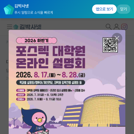
김박사넷
앱으로 보기
닫기
푸시 알림으로 소식을 빠르게
커뮤니티 홈
자유 게시판(아무개랩)
대학원생 모집
대학원 신입생
국내대학원 정보
답답한 마키아벨리
*
연구실&오픈랩
2021.05.03
12
5071
커뮤니티
커뮤니티 홈
전체글보기
베스트 게시판
IF 명예의전당