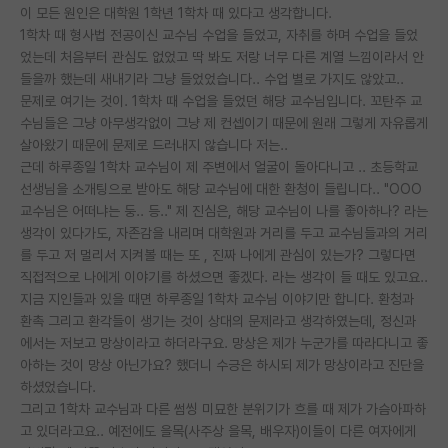
이 모든 원인은 대학원 1학년 1학차 때 있다고 생각합니다.
재팬라운지 🌸
1학차 때 형사법 전공이신 교수님 수업을 들었고, 자취를 하며 수업을 들었
었는데 처음부터 관심도 없었고 딱 봐도 저랑 너무 다른 계열 느낌이라서 안
들을까 했는데 새내기라 그냥 들었었습니다.. 수업 별로 가지도 않았고..
문제로 여기는 것이. 1학차 때 수업을 들었던 해당 교수님입니다. 꼬탄주 교
수님들은 그냥 아무생각없이 그냥 제 컨셉이기 때문에 원래 그렇게 자유롭게
살아왔기 때문에 문제로 드러내지 않습니다 저는..
근데 하루종일 1학차 교수님이 제 주변에서 얼굴이 돌아다니고 .. 초등학교
선생님을 소개팅으로 받아도 해당 교수님에 대한 환청이 들립니다.. "OOO
교수님은 어떠냐는 둥.. 등.." 제 진심은, 해당 교수님이 나를 좋아하나? 라는
생각이 있다가도, 자존감을 내리며 대학원과 거리를 두고 교수님들과의 거리
를 두고 저 멀리서 지켜볼 때는 또 , 진짜 나에게 관심이 있는가? 그렇다면
직접적으로 나에게 이야기를 하셨으면 좋겠다. 라는 생각이 들 때도 있고요..
지금 지인들과 있을 때면 하루종일 1학차 교수님 이야기만 합니다. 환청과
환촉 그리고 환각들이 생기는 것이 상대의 문제라고 생각하였는데, 정신과
에서는 저보고 망상이라고 하더라구요. 망상은 제가 누군가를 따라다니고 좋
아하는 것이 망상 아닌가요? 했더니 수긍은 하시되 제가 망상이라고 진단을
하셨었습니다.
그리고 1학차 교수님과 다른 썸씽 미묘한 분위기가 흐를 때 제가 가슴아파하
고 있더라고요.. 예전에도 을목(사주상 을목, 배우자)이들이 다른 여자에게