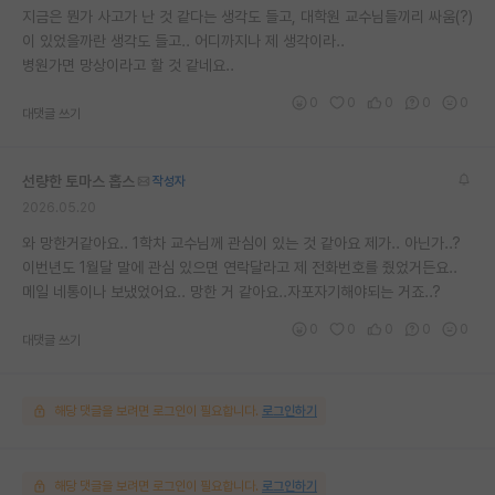
지금은 뭔가 사고가 난 것 같다는 생각도 들고, 대학원 교수님들끼리 싸움(?)
이 있었을까란 생각도 들고.. 어디까지나 제 생각이라..
병원가면 망상이라고 할 것 같네요..
0
0
0
0
0
대댓글 쓰기
선량한 토마스 홉스
작성자
2026.05.20
와 망한거같아요.. 1학차 교수님께 관심이 있는 것 같아요 제가.. 아닌가..?
이번년도 1월달 말에 관심 있으면 연락달라고 제 전화번호를 줬었거든요..
메일 네통이나 보냈었어요.. 망한 거 같아요..자포자기해야되는 거죠..?
0
0
0
0
0
대댓글 쓰기
해당 댓글을 보려면 로그인이 필요합니다.
로그인하기
해당 댓글을 보려면 로그인이 필요합니다.
로그인하기