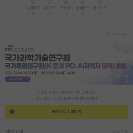
응원해요
공감해요
추천해요
궁금해요
별로에요
PI 전용 게시판
0
0
0
0
1
인문사회 계열 게시판
특수/전문대학원 게시판
게시글 공유
반도체/AI 게시판
장학금/장학생 게시판
학술 정보 게시판
홍보 게시판
커리어
카카오 계정과 연동하여 게시글에 달린
댓글 알람, 소식등을 빠르게 받아보세요
유학교육
카카오로 시작하기
이벤트
반도체 아카데미
댓글 9개
댓글쓰기