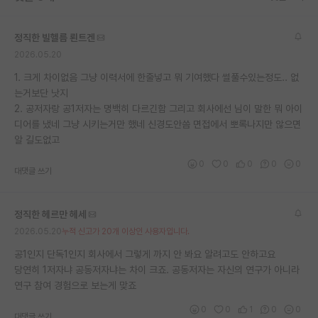
재팬라운지 🌸
정직한 빌헬름 뢴트겐
2026.05.20
1. 크게 차이없음 그냥 이력서에 한줄넣고 뭐 기여했다 썰풀수있는정도.. 없
는거보단 낫지
2. 공저자랑 공1저자는 명백히 다르긴함 그리고 회사에선 님이 말한 뭐 아이
디어를 냈네 그냥 시키는거만 했네 신경도안씀 면접에서 뽀록나지만 않으면
알 길도없고
0
0
0
0
0
대댓글 쓰기
정직한 헤르만 헤세
2026.05.20
누적 신고가 20개 이상인 사용자입니다.
공1인지 단독1인지 회사에서 그렇게 까지 안 봐요 알려고도 안하고요
당연히 1저자냐 공동저자냐는 차이 크죠. 공동저자는 자신의 연구가 아니라
연구 참여 경험으로 보는게 맞죠
0
0
1
0
0
대댓글 쓰기