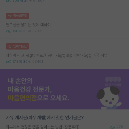
308
34
64807
명예의전당
연구실을 옮기는 것에 대하여
168
33
32931
명예의전당
최하위권 고 -&gt; 수도권 공대 -&gt; skp 석박 -&gt; 미국 취업
173
30
53491
자유 게시판(아무개랩)에서 핫한 인기글은?
외부에서 괜찮은 랩을 알아보는 방법 (장문주의)
276