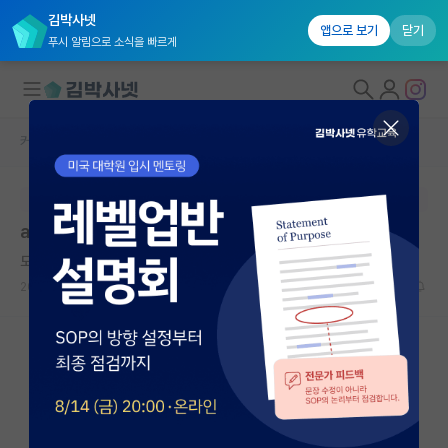
김박사넷
앱으로 보기
닫기
푸시 알림으로 소식을 빠르게
커뮤니티 홈
자유 게시판(아무개랩)
대학원생 모집
본문이 수정되지 않는 박제글입니다.
국내대학원 정보
ai 탑컨퍼 가치
연구실&오픈랩
도도한 쇼펜하우어
커뮤니티
2026.05.20
9
1461
커뮤니티 홈
전체글보기
베스트 게시판
IF 명예의전당