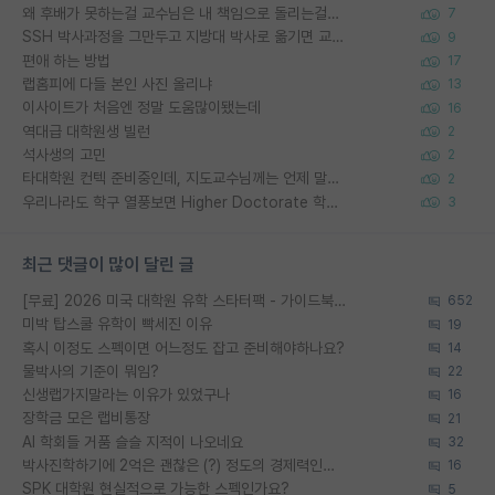
왜 후배가 못하는걸 교수님은 내 책임으로 돌리는걸까요?
7
SSH 박사과정을 그만두고 지방대 박사로 옮기면 교수의 꿈은 끝일까요?
9
편애 하는 방법
17
랩홈피에 다들 본인 사진 올리냐
13
이사이트가 처음엔 정말 도움많이됐는데
16
역대급 대학원생 빌런
2
석사생의 고민
2
타대학원 컨텍 준비중인데, 지도교수님께는 언제 말씀드려야 할까요?
2
우리나라도 학구 열풍보면 Higher Doctorate 학위가 필요하다고 봅니다.
3
최근 댓글이 많이 달린 글
[무료] 2026 미국 대학원 유학 스타터팩 - 가이드북 & 합격자 컨택메일 템플릿
652
미박 탑스쿨 유학이 빡세진 이유
19
혹시 이정도 스펙이면 어느정도 잡고 준비해야하나요?
14
물박사의 기준이 뭐임?
22
신생랩가지말라는 이유가 있었구나
16
장학금 모은 랩비통장
21
AI 학회들 거품 슬슬 지적이 나오네요
32
박사진학하기에 2억은 괜찮은 (?) 정도의 경제력인가요
16
SPK 대학원 현실적으로 가능한 스펙인가요?
5