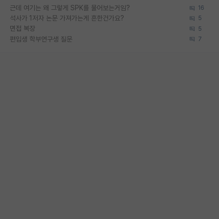
근데 여기는 왜 그렇게 SPK를 물어보는거임?
16
석사가 1저자 논문 가져가는게 흔한건가요?
5
면접 복장
5
편입생 학부연구생 질문
7