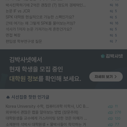
박사진학하기에 2억은 괜찮은 (?) 정도의 경제력인가요
16
논문 IF vs JCR
5
SPK 대학원 현실적으로 가능한 스펙인가요?
5
근데 여기는 왜 그렇게 SPK를 물어보는거임?
16
석사가 1저자 논문 가져가는게 흔한건가요?
5
면접 복장
5
편입생 학부연구생 질문
7
🔥 시선집중 핫한 인기글
Korea University 수학, 컴퓨터과학 이학사, UC Berkeley 산업공학 대학원 공학박사가 되는 것은 쉽지 않겠죠?
11
외부에서 괜찮은 랩을 알아보는 방법 (장문주의)
276
대학원생들 교수에게 가스라이팅 당한 것은 이해가 갑니다. 안타깝네요.
120
소재분야 석박사 대학원생 + 물박사들이 착각하는 거
77