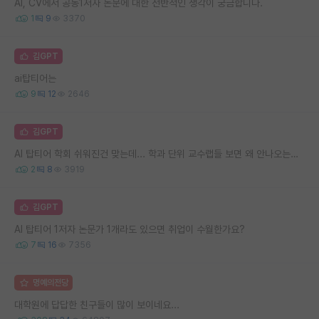
AI, CV에서 공동1저자 논문에 대한 전반적인 생각이 궁금합니다.
1
9
3370
김GPT
ai탑티어는
9
12
2646
김GPT
AI 탑티어 학회 쉬워진건 맞는데... 학과 단위 교수랩들 보면 왜 안나오는지 모르겠음..
2
8
3919
김GPT
AI 탑티어 1저자 논문가 1개라도 있으면 취업이 수월한가요?
7
16
7356
명예의전당
대학원에 답답한 친구들이 많이 보이네요...