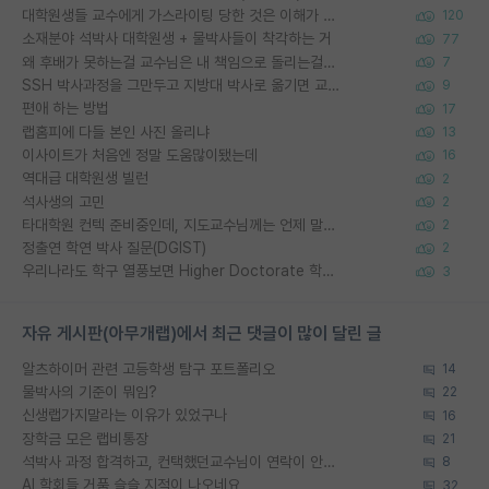
대학원생들 교수에게 가스라이팅 당한 것은 이해가 갑니다. 안타깝네요.
120
소재분야 석박사 대학원생 + 물박사들이 착각하는 거
77
왜 후배가 못하는걸 교수님은 내 책임으로 돌리는걸까요?
7
SSH 박사과정을 그만두고 지방대 박사로 옮기면 교수의 꿈은 끝일까요?
9
편애 하는 방법
17
랩홈피에 다들 본인 사진 올리냐
13
이사이트가 처음엔 정말 도움많이됐는데
16
역대급 대학원생 빌런
2
석사생의 고민
2
타대학원 컨텍 준비중인데, 지도교수님께는 언제 말씀드려야 할까요?
2
정출연 학연 박사 질문(DGIST)
2
우리나라도 학구 열풍보면 Higher Doctorate 학위가 필요하다고 봅니다.
3
자유 게시판(아무개랩)에서 최근 댓글이 많이 달린 글
알츠하이머 관련 고등학생 탐구 포트폴리오
14
물박사의 기준이 뭐임?
22
신생랩가지말라는 이유가 있었구나
16
장학금 모은 랩비통장
21
석박사 과정 합격하고, 컨택했던교수님이 연락이 안됩니다...
8
AI 학회들 거품 슬슬 지적이 나오네요
32