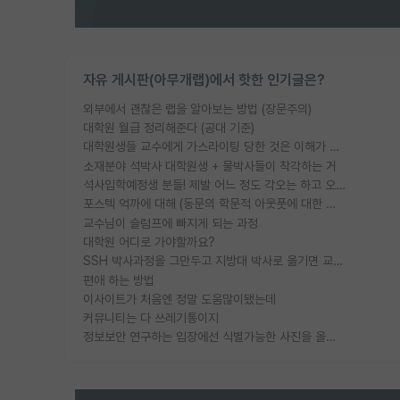
자유 게시판(아무개랩)에서 핫한 인기글은?
외부에서 괜찮은 랩을 알아보는 방법 (장문주의)
대학원 월급 정리해준다 (공대 기준)
대학원생들 교수에게 가스라이팅 당한 것은 이해가 갑니다. 안타깝네요.
소재분야 석박사 대학원생 + 물박사들이 착각하는 거
석사입학예정생 분들! 제발 어느 정도 각오는 하고 오세요.
포스텍 억까에 대해 (동문의 학문적 아웃풋에 대한 반박)
교수님이 슬럼프에 빠지게 되는 과정
대학원 어디로 가야할까요?
SSH 박사과정을 그만두고 지방대 박사로 옮기면 교수의 꿈은 끝일까요?
편애 하는 방법
이사이트가 처음엔 정말 도움많이됐는데
커뮤니티는 다 쓰레기통이지
정보보안 연구하는 입장에선 식별가능한 사진을 올리는건 비추이긴함