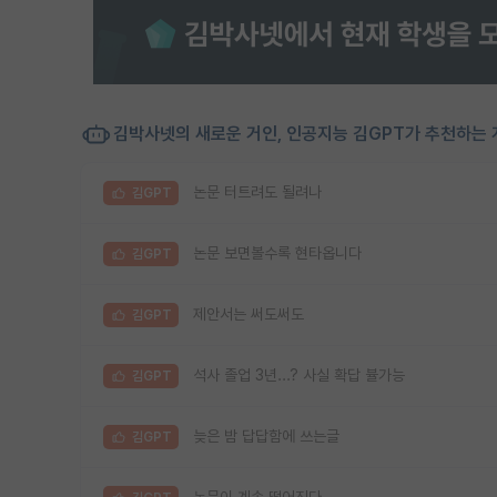
김박사넷의 새로운 거인, 인공지능 김GPT가 추천하는 
논문 터트려도 될려나
김GPT
논문 보면볼수록 현타옵니다
김GPT
제안서는 써도써도
김GPT
석사 졸업 3년...? 사실 확답 뷸가능
김GPT
늦은 밤 답답함에 쓰는글
김GPT