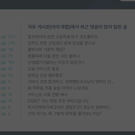
자유 게시판(아무개랩)에서 최근 댓글이 많이 달린 글
알츠하이머 관련 고등학생 탐구 포트폴리오
275
입학도 안한 신입생이 원래 관심을 받나요
275
물박사의 기준이 뭐임?
119
랩홈피에 다들 본인 사진 올리냐
75
신생랩가지말라는 이유가 있었구나
156
오늘 카이스트 발표
50
장학금 모은 랩비통장
40
석박사 과정 합격하고, 컨택했던교수님이 연락이 안됩니다...
5
AI 학회들 거품 슬슬 지적이 나오네요
9
카이스트 서류 전형 배수
16
DGIST 가는 방법 추천 부탁드립니다.
14
박사진학하기에 2억은 괜찮은 (?) 정도의 경제력인가요
6
근데 여기는 왜 그렇게 SPK를 물어보는거임?
6