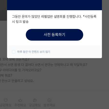
그동안 문의가 많았던 레벨업반 설명회를 진행합니다. *사전등록
시 링크 발송
사전 등록하기
하루 동안 이 컨텐츠 보지 않기
를 꼬박 꼬박 쓰는거죠?
제안서 쓰면 원생 다 끌어다 쓰면서 연구는 언제하냐고 왜 닥달하죠?
연구 아이디어를 또 가져오라고요?
체 뭐죠?
 안쓰고 안올리고 싶네요.
공감해요
추천해요
궁금해요
별로에요