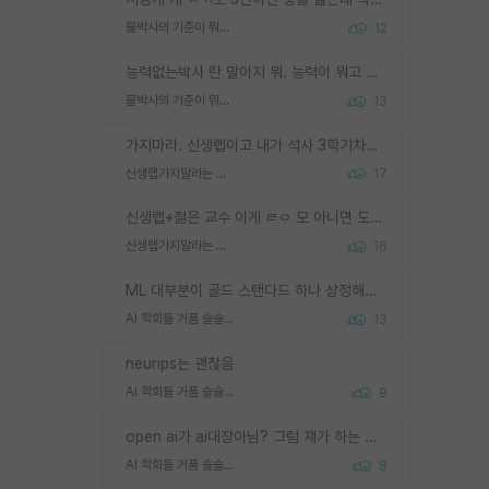
물박사의 기준이 뭐임?
12
능력없는박사 란 말이지 뭐. 능력이 뭐고 능력이 있다는게 뭔지는 사람마다 기준이 다르니까 얘기해봐야 서로 자기 기준만 얘기해서 논쟁이 끝이 안나고. 주위에서 능력있고 야심있는 신입생이 교수가 유의미한 피드백을 아예 안주면서 제대로된 과제에 참여해볼 기회도 제공하지 않고 잡일 뺑뺑이만 돌려서 맨날 단순작업만 하면서 밤새다가 눈빛이 점점 죽어가는걸 본 사람은 물박사는 교수탓이라고 하고, 교수는 이것저것 알려도 주고 기회도 주고 사수 동기 붙여주면서 어떻게든 끌고가려고 하는데 본인이 매일 뺀질거리면서 출근 하는둥마는둥 하다가 기껏 와서도 폰이나 쳐다보다가 실험 망치고 저녁약속있어서 먼저 가볼게요~ 하는걸 본 사람은 물박사는 본인탓이라고 함.
물박사의 기준이 뭐임?
13
가지마라. 신생랩이고 내가 석사 3학기차인데 최고참인데 나도 아무것도 모르는데 교수가 후배들 왜 논문 교육 안시키냐. 논문 왜 안 써오냐 닦달한다
신생랩가지말라는 이유가 있었구나
17
신생랩+젊은 교수 이게 ㄹㅇ 모 아니면 도인듯.
신생랩가지말라는 이유가 있었구나
16
ML 대부분이 골드 스탠다드 하나 상정해놓고 (벤치마크 데이터셋이 여러 개면 여러 개 상정) 그거 얼마나 잘 맞추나 싸움임 가끔 번뜩이는 설계 철학을 보여주는 논문들도 있지만 대부분 그거 성적 얼마나 더 올리느라에 혈안이 되어 있는 측면이 잇음
AI 학회들 거품 슬슬 지적이 나오네요
13
neurips는 괜찮음
AI 학회들 거품 슬슬 지적이 나오네요
9
open ai가 ai대장아님? 그럼 쟤가 하는 말이 다 맞겠네
AI 학회들 거품 슬슬 지적이 나오네요
8