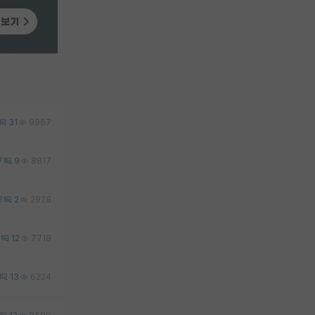
31
9967
7
9
8817
3
2
2928
12
7719
13
6224