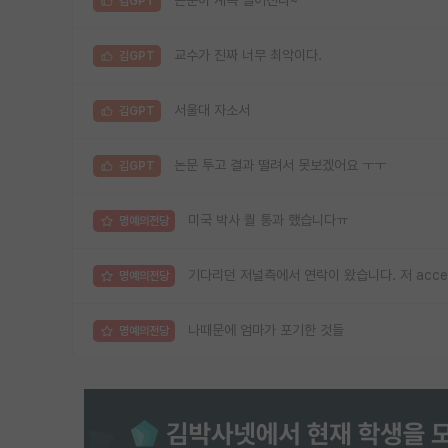
논문이 계속 떨어진다~
김GPT
교수가 진짜 너무 최악이다.
김GPT
서울대 자소서
김GPT
논문 투고 결과 떨려서 못보겠어요 ㅜㅜ
김GPT
미국 박사 퀄 통과 했습니다ㅠ
명예의전당
기다리던 저널측에서 연락이 왔습니다. 저 acc
명예의전당
나때문에 엄마가 포기한 것들
명예의전당