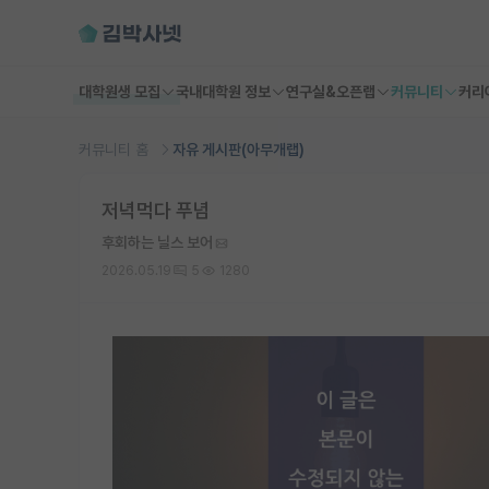
대학원생 모집
국내대학원 정보
연구실&오픈랩
커뮤니티
커리
커뮤니티 홈
자유 게시판(아무개랩)
저녁먹다 푸념
후회하는 닐스 보어
2026.05.19
5
1280