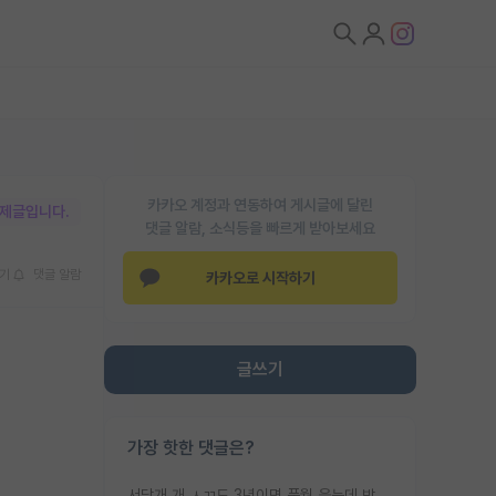
카카오 계정과 연동하여 게시글에 달린
박제글입니다.
댓글 알람, 소식등을 빠르게 받아보세요
기
댓글 알람
카카오로 시작하기
글쓰기
가장 핫한 댓글은?
서당개 개 ㅅㄲ도 3년이면 풍월 읊는데 박사 5년 이상 대리고 있으면서 물된건 교수 탓 맞는ㄱ게 거기가 서당이 아니란 소리임