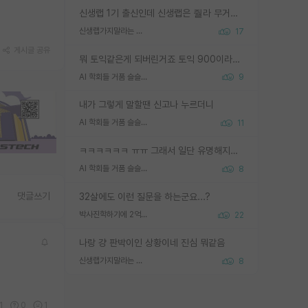
신생랩 1기 출신인데 신생랩은 줠라 무거운 바벨 같은거임. 들면 대박인데 못들면 깔려 죽음. 아무도 알려주지 않는 환경에서 자생해야하지만, 일단 살아남았다면 그 어떤 사람보다 악착같고 생존력 높은 사람으로 거듭날 수 있음
신생랩가지말라는 이유가 있었구나
17
게시글 공유
뭐 토익같은게 되버린거죠 토익 900이라고 영어잘하는건 아닙니다만 잘하는사람은 다 900을 넘는 그런
AI 학회들 거품 슬슬 지적이 나오네요
9
내가 그렇게 말할땐 신고나 누르더니
AI 학회들 거품 슬슬 지적이 나오네요
11
ㅋㅋㅋㅋㅋㅋ ㅠㅠ 그래서 일단 유명해지는게 중요한거같습니다
AI 학회들 거품 슬슬 지적이 나오네요
8
댓글쓰기
32살에도 이런 질문을 하는군요...?
박사진학하기에 2억은 괜찮은 (?) 정도의 경제력인가요
22
나랑 걍 판박이인 상황이네 진심 뭐같음
신생랩가지말라는 이유가 있었구나
8
1
0
1