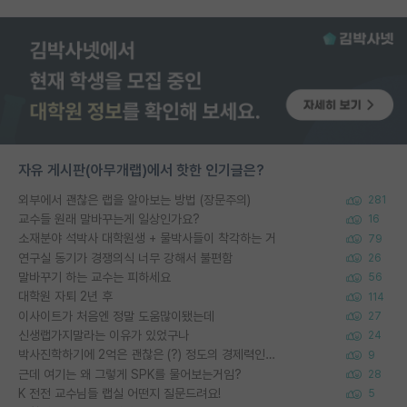
자유 게시판(아무개랩)에서 핫한 인기글은?
외부에서 괜찮은 랩을 알아보는 방법 (장문주의)
281
교수들 원래 말바꾸는게 일상인가요?
16
소재분야 석박사 대학원생 + 물박사들이 착각하는 거
79
연구실 동기가 경쟁의식 너무 강해서 불편함
26
말바꾸기 하는 교수는 피하세요
56
대학원 자퇴 2년 후
114
이사이트가 처음엔 정말 도움많이됐는데
27
신생랩가지말라는 이유가 있었구나
24
박사진학하기에 2억은 괜찮은 (?) 정도의 경제력인가요
9
근데 여기는 왜 그렇게 SPK를 물어보는거임?
28
K 전전 교수님들 랩실 어떤지 질문드려요!
5