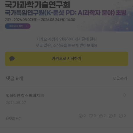
PI 전용 게시판
인문사회 계열 게시판
특수/전문대학원 게시판
카카오 계정과 연동하여 게시글에 달린
반도체/AI 게시판
댓글 알람, 소식등을 빠르게 받아보세요
장학금/장학생 게시판
카카오로 시작하기
학술 정보 게시판
댓글 9개
댓글쓰기
홍보 게시판
커리어
열정적인 찰스 배비지
2024.08.07
유학교육
이벤트
0
0
2
5
0
대댓글 쓰기
반도체 아카데미