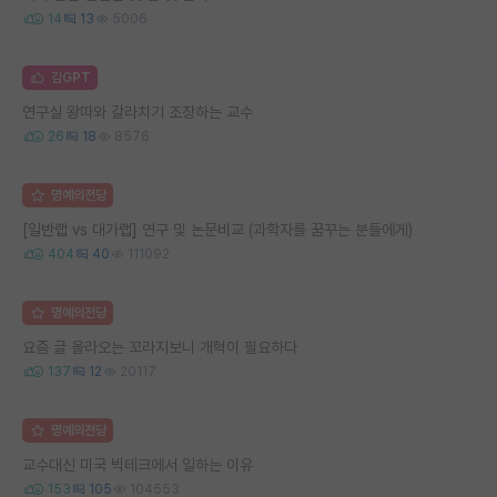
14
13
5006
김GPT
연구실 왕따와 갈라치기 조장하는 교수
26
18
8576
명예의전당
[일반랩 vs 대가랩] 연구 및 논문비교 (과학자를 꿈꾸는 분들에게)
404
40
111092
명예의전당
요즘 글 올라오는 꼬라지보니 개혁이 필요하다
137
12
20117
명예의전당
교수대신 미국 빅테크에서 일하는 이유
153
105
104553