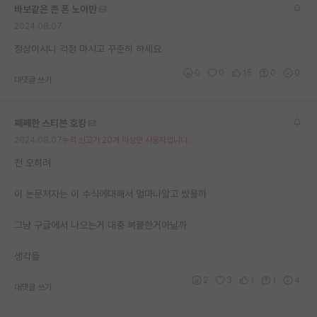
바보같은 존 폰 노이만
재팬라운지 🌸
2024.08.07
정상이시니 걱정 마시고 꾸준히 하세요
0
0
15
0
0
대댓글 쓰기
쩨쩨한 스티븐 호킹
2024.08.07
누적 신고가 20개 이상인 사용자입니다.
전 오히려
이 논문저자는 이 수식에대해서 얼마나알고 썼을까
그냥 구글에서 나오는거 대충 복붙한거아닐까
생각듦
2
3
1
1
4
대댓글 쓰기