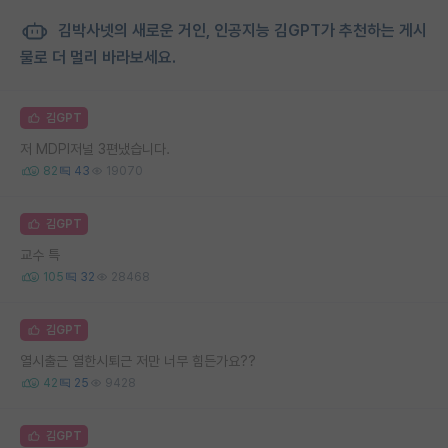
김박사넷의 새로운 거인, 인공지능 김GPT가 추천하는 게시
물로 더 멀리 바라보세요.
김GPT
저 MDPI저널 3편냈습니다.
82
43
19070
김GPT
교수 특
105
32
28468
김GPT
열시출근 열한시퇴근 저만 너무 힘든가요??
42
25
9428
김GPT