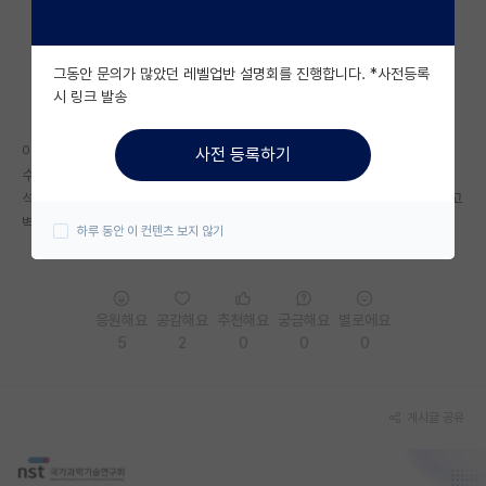
자유 게시판(아무개랩)
그동안 문의가 많았던 레벨업반 설명회를 진행합니다. *사전등록
미국 유학 게시판
시 링크 발송
미국 대학원 합격 후기 게시판
이미 완성된 오래전 논문부터 보는데ㅅㅂ 이걸 어케생각하지?? ㅅㅂ 이거
사전 등록하기
대학원생 모집 게시판
수식이 어케 이리 전개된거지?? 무한반복 현타오네요
석사1학기차인데 나아질수있을까요 하.. 그냥부족한게아니라 너무 부족하고
대학원 합격 후기 게시판
벽느낍니다 ㅠ
하루 동안 이 컨텐츠 보지 않기
연구실(PI) 홍보 게시판
석박사 채용 정보 게시판
응원해요
공감해요
추천해요
궁금해요
별로에요
5
2
0
0
0
임용 정보 게시판
학부 인턴 게시판
게시글 공유
취업 게시판
임용 후기 게시판