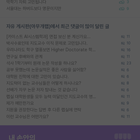
막학기 자퇴 고민됩니다
3
서울대는 하버드보다 명문이지만
9
자유 게시판(아무개랩)에서 최근 댓글이 많이 달린 글
[카이스트 AI시스템학과] 면접 보신 분 계신가요...
11
박사수료인데 지도교수 이직 문제로 고민입니다.
10
우리나라도 학구 열풍보면 Higher Doctorate 학위가 필요하다고 봅니다.
16
연구실 후배와의 관계
11
석사 1학기부터 원래 논문 작성을 하나요?
23
공부 못했는데 논문실적은 좋은 사람을 싫어함?
6
대학원 진학에 대한 고민이 있습니다.
6
지도력이 없는 교수님들은 어떻게 하시나요?
8
선배가 자꾸 논문 저자 탐내는 것 같습니다
6
랩실 대학원생들 모두 능력 미달인건 지도교수의 영향 아닌가?
11
제가 예민한가요
9
지원을 권장한다는 답변 후 다른 랩실에 연락
6
이런 교수님은 어떤가요?
11