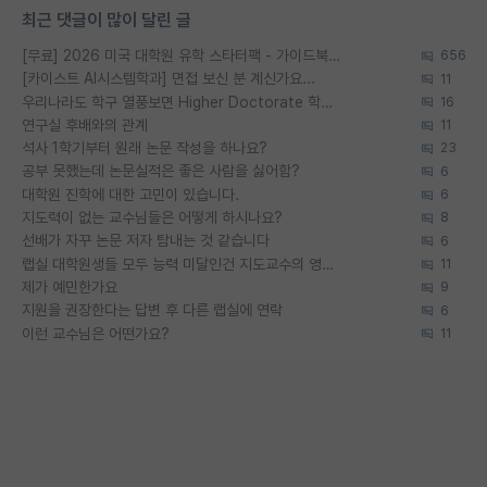
최근 댓글이 많이 달린 글
[무료] 2026 미국 대학원 유학 스타터팩 - 가이드북 & 합격자 컨택메일 템플릿
656
[카이스트 AI시스템학과] 면접 보신 분 계신가요...
11
우리나라도 학구 열풍보면 Higher Doctorate 학위가 필요하다고 봅니다.
16
연구실 후배와의 관계
11
석사 1학기부터 원래 논문 작성을 하나요?
23
공부 못했는데 논문실적은 좋은 사람을 싫어함?
6
대학원 진학에 대한 고민이 있습니다.
6
지도력이 없는 교수님들은 어떻게 하시나요?
8
선배가 자꾸 논문 저자 탐내는 것 같습니다
6
랩실 대학원생들 모두 능력 미달인건 지도교수의 영향 아닌가?
11
제가 예민한가요
9
지원을 권장한다는 답변 후 다른 랩실에 연락
6
이런 교수님은 어떤가요?
11