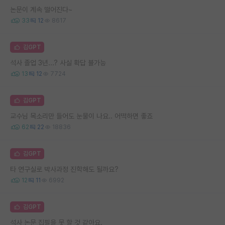
논문이 계속 떨어진다~
33
12
8617
김GPT
석사 졸업 3년...? 사실 확답 뷸가능
13
12
7724
김GPT
교수님 목소리만 들어도 눈물이 나요.. 어떡하면 좋죠
62
22
18836
김GPT
타 연구실로 박사과정 진학해도 될까요?
12
11
6992
김GPT
석사 논문 집필을 못 할 것 같아요.