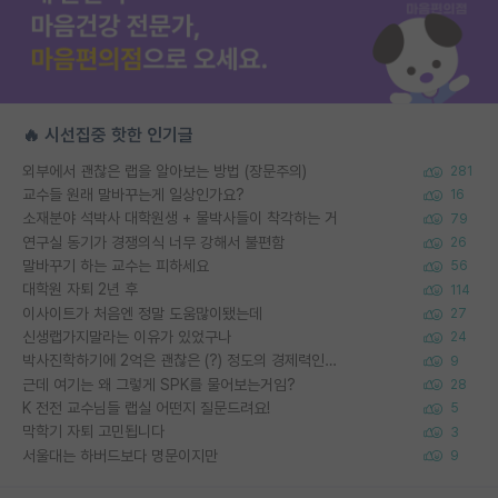
🔥 시선집중 핫한 인기글
외부에서 괜찮은 랩을 알아보는 방법 (장문주의)
281
교수들 원래 말바꾸는게 일상인가요?
16
소재분야 석박사 대학원생 + 물박사들이 착각하는 거
79
연구실 동기가 경쟁의식 너무 강해서 불편함
26
말바꾸기 하는 교수는 피하세요
56
대학원 자퇴 2년 후
114
이사이트가 처음엔 정말 도움많이됐는데
27
신생랩가지말라는 이유가 있었구나
24
박사진학하기에 2억은 괜찮은 (?) 정도의 경제력인가요
9
근데 여기는 왜 그렇게 SPK를 물어보는거임?
28
K 전전 교수님들 랩실 어떤지 질문드려요!
5
막학기 자퇴 고민됩니다
3
서울대는 하버드보다 명문이지만
9