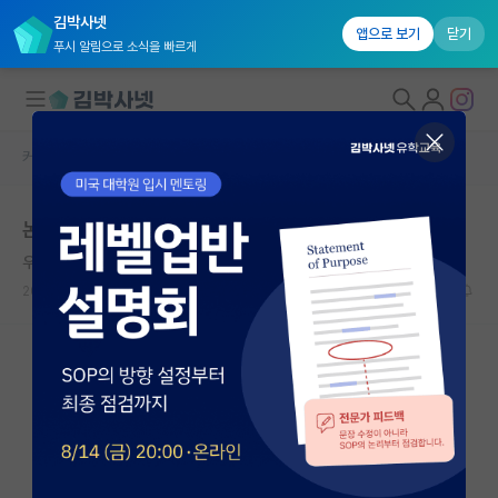
김박사넷
앱으로 보기
닫기
푸시 알림으로 소식을 빠르게
커뮤니티 홈
자유 게시판(아무개랩)
대학원생 모집
논문 보면볼수록 현타옵니다
국내대학원 정보
우아한 하인리히 헤르츠
연구실&오픈랩
2024.08.07
9
8824
커뮤니티
커뮤니티 홈
전체글보기
베스트 게시판
IF 명예의전당