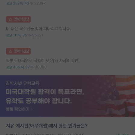
232
43
32397
명예의전당
더 나은 교수님을 찾아 떠나려고 합니다.
111
35
55321
명예의전당
학부도 대학원도 학벌이 낮은(?) 사람의 응원
435
37
88860
자유 게시판(아무개랩)에서 핫한 인기글은?