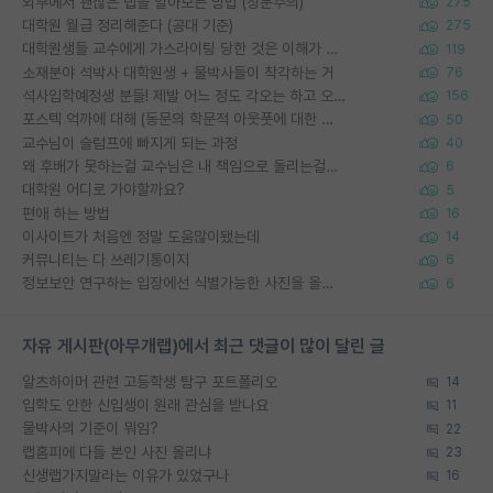
외부에서 괜찮은 랩을 알아보는 방법 (장문주의)
275
대학원 월급 정리해준다 (공대 기준)
275
대학원생들 교수에게 가스라이팅 당한 것은 이해가 갑니다. 안타깝네요.
119
소재분야 석박사 대학원생 + 물박사들이 착각하는 거
76
석사입학예정생 분들! 제발 어느 정도 각오는 하고 오세요.
156
포스텍 억까에 대해 (동문의 학문적 아웃풋에 대한 반박)
50
교수님이 슬럼프에 빠지게 되는 과정
40
왜 후배가 못하는걸 교수님은 내 책임으로 돌리는걸까요?
6
대학원 어디로 가야할까요?
5
편애 하는 방법
16
이사이트가 처음엔 정말 도움많이됐는데
14
커뮤니티는 다 쓰레기통이지
6
정보보안 연구하는 입장에선 식별가능한 사진을 올리는건 비추이긴함
6
자유 게시판(아무개랩)에서 최근 댓글이 많이 달린 글
알츠하이머 관련 고등학생 탐구 포트폴리오
14
입학도 안한 신입생이 원래 관심을 받나요
11
물박사의 기준이 뭐임?
22
랩홈피에 다들 본인 사진 올리냐
23
신생랩가지말라는 이유가 있었구나
16