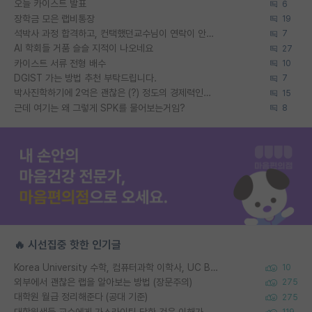
오늘 카이스트 발표
6
장학금 모은 랩비통장
19
석박사 과정 합격하고, 컨택했던교수님이 연락이 안됩니다...
7
AI 학회들 거품 슬슬 지적이 나오네요
27
카이스트 서류 전형 배수
10
DGIST 가는 방법 추천 부탁드립니다.
7
박사진학하기에 2억은 괜찮은 (?) 정도의 경제력인가요
15
근데 여기는 왜 그렇게 SPK를 물어보는거임?
8
🔥 시선집중 핫한 인기글
Korea University 수학, 컴퓨터과학 이학사, UC Berkeley 산업공학 대학원 공학박사가 되는 것은 쉽지 않겠죠?
10
외부에서 괜찮은 랩을 알아보는 방법 (장문주의)
275
대학원 월급 정리해준다 (공대 기준)
275
대학원생들 교수에게 가스라이팅 당한 것은 이해가 갑니다. 안타깝네요.