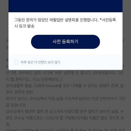
자유 게시판(아무개랩)
그동안 문의가 많았던 레벨업반 설명회를 진행합니다. *사전등록
미국 유학 게시판
시 링크 발송
미국 대학원 합격 후기 게시판
생명과학전공 둘 다 자대 랩실이고 두 교수님과 모두 면담 해보았습니다. 저
사전 등록하기
대학원생 모집 게시판
는 석사 학위만 받고 제약, 바이오 회사취업을 준비하고자 합니다.
대학원 합격 후기 게시판
A랩 : 현재 인턴 중. (3주 정도 됨)
하루 동안 이 컨텐츠 보지 않기
박사 없고 석사로만 구성. 타대생으로 구성. 제가 입학하면 남아있는 석사생
연구실(PI) 홍보 게시판
은 2명. 아무래도 입학 시기에 ‘저만’ 입학할 듯 합니다. (타대생들이라 그런
지 랩 분위기도.. 다소 산만해보임..)
석박사 채용 정보 게시판
분자생물학 랩실. Cell과 mouse를 모두 다뤄볼 수 있다는 장점이 존재. 암
전이 유전자 관련.
임용 정보 게시판
박사가 없으니 교수님께서 직접 실험 가르쳐주심(이건 지금 인턴이라서 그런
학부 인턴 게시판
걸 같습니다)
교수님께서 정년이 얼마 안 남으셔서 이렇다할 연구 열의가 보이지 않음. 논
취업 게시판
문도 교수님 이름으로는 나오는데 랩 구성원(석사들) 이름은 없는 것으로 보
임
임용 후기 게시판
무엇보다 걱정되는게 교수님과 스타일이 좀 안 맞는 거 같다는 점. 되게 과격