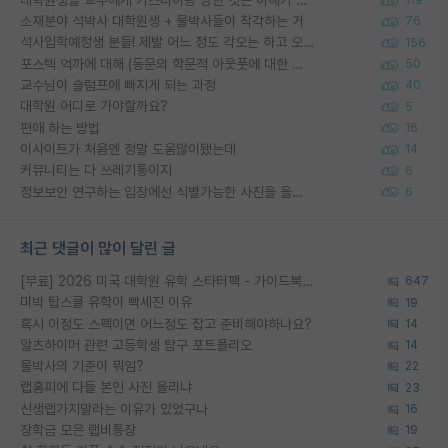
119
소재분야 석박사 대학원생 + 물박사들이 착각하는 거
76
석사입학예정생 분들! 제발 어느 정도 각오는 하고 오세요.
156
포스텍 억까에 대해 (동문의 학문적 아웃풋에 대한 반박)
50
교수님이 슬럼프에 빠지게 되는 과정
40
대학원 어디로 가야할까요?
5
편애 하는 방법
16
이사이트가 처음엔 정말 도움많이됐는데
14
커뮤니티는 다 쓰레기통이지
6
정보보안 연구하는 입장에선 식별가능한 사진을 올리는건 비추이긴함
6
최근 댓글이 많이 달린 글
[무료] 2026 미국 대학원 유학 스타터팩 - 가이드북 & 합격자 컨택메일 템플릿
647
미박 탑스쿨 유학이 빡세진 이유
19
혹시 이정도 스펙이면 어느정도 잡고 준비해야하나요?
14
알츠하이머 관련 고등학생 탐구 포트폴리오
14
물박사의 기준이 뭐임?
22
랩홈피에 다들 본인 사진 올리냐
23
신생랩가지말라는 이유가 있었구나
16
장학금 모은 랩비통장
19