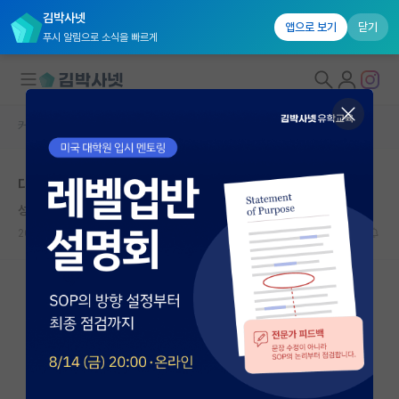
김박사넷
앱으로 보기
닫기
푸시 알림으로 소식을 빠르게
커뮤니티 홈
자유 게시판(아무개랩)
대학원생 모집
대학원 랩 선택 조언 구합니다(랩 상황 기재)
국내대학원 정보
성실한 프랜시스 크릭
연구실&오픈랩
2023.07.01
12
2756
커뮤니티
커뮤니티 홈
전체글보기
베스트 게시판
IF 명예의전당