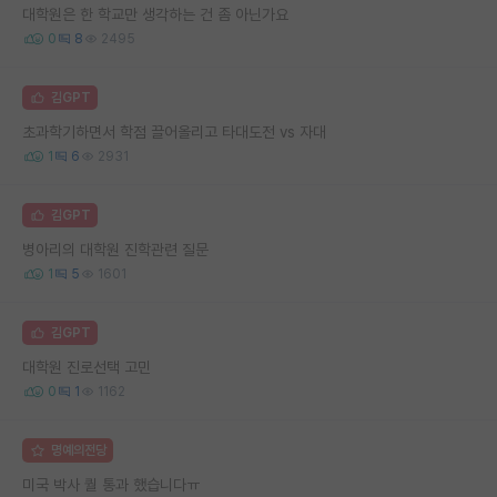
대학원은 한 학교만 생각하는 건 좀 아닌가요
0
8
2495
김GPT
초과학기하면서 학점 끌어올리고 타대도전 vs 자대
1
6
2931
김GPT
병아리의 대학원 진학관련 질문
1
5
1601
김GPT
대학원 진로선택 고민
0
1
1162
명예의전당
미국 박사 퀄 통과 했습니다ㅠ