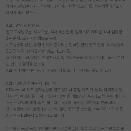
하시고 신경질내시고 기분파(…) 이시고 뒤끝 있으신 듯. 학부생들에게도 이
PI 전용 게시판
미지가 좋지 않으심.
인문사회 계열 게시판
B랩 : 면담 진행 완료.
연구 교수님 2분, 박사 2분, 석사 4분 존재. 입학 시기에 다른 석사 입학생
특수/전문대학원 게시판
2분 존재. 모두 자대생으로 구성.
반도체/AI 게시판
세포생물학 랩실. 특정 암에서 준비되는 단백질 관련 연구 진행. 박사님들의
SCI급 논문 1년에 2-4편 정도 나오는 듯.
장학금/장학생 게시판
교수님께서 a랩보다는 친절하시고 랩 구성원들을 잘 챙겨주시는 느낌. 본인
도 연구에 열의를 보이심.
학술 정보 게시판
A랩 보다 체계적인 듯. 단 세포와 쥐를 둘 다 다루지는 못할 것 같음.
홍보 게시판
A랩과 b랩의 차이는 이러합니다.
51% vs. 49%로 분자생물학 연구 분야나 장점(세포,쥐 둘 다 다뤄볼수 있
커리어
다는 점) 에 흥미를 느끼고 있는데 인턴을 해보면서 아무래도 랩 분위기나 교
유학교육
수님 스타일과 제가 좀 안 맞는다는 생각이 들어서 고민하고 있습니다.
만약 a랩에 가지 않겠다는 생각이 들면 방학 중 인턴을 마무리하고 학기 중
이벤트
인턴으로 b랩에서 일해보려고 합니다.
반도체 아카데미
제약회사 공고 등을 찾아보니 분자 생물학 실험 툴을 알고 있는 사람들을 뽑