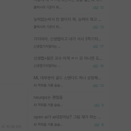
물박사의 기준이 뭐임?
12
능력없는박사 란 말이지 뭐. 능력이 뭐고 능력이 있다는게 뭔지는 사람마다 기준이 다르니까 얘기해봐야 서로 자기 기준만 얘기해서 논쟁이 끝이 안나고. 주위에서 능력있고 야심있는 신입생이 교수가 유의미한 피드백을 아예 안주면서 제대로된 과제에 참여해볼 기회도 제공하지 않고 잡일 뺑뺑이만 돌려서 맨날 단순작업만 하면서 밤새다가 눈빛이 점점 죽어가는걸 본 사람은 물박사는 교수탓이라고 하고, 교수는 이것저것 알려도 주고 기회도 주고 사수 동기 붙여주면서 어떻게든 끌고가려고 하는데 본인이 매일 뺀질거리면서 출근 하는둥마는둥 하다가 기껏 와서도 폰이나 쳐다보다가 실험 망치고 저녁약속있어서 먼저 가볼게요~ 하는걸 본 사람은 물박사는 본인탓이라고 함.
물박사의 기준이 뭐임?
13
가지마라. 신생랩이고 내가 석사 3학기차인데 최고참인데 나도 아무것도 모르는데 교수가 후배들 왜 논문 교육 안시키냐. 논문 왜 안 써오냐 닦달한다
신생랩가지말라는 이유가 있었구나
17
신생랩+젊은 교수 이게 ㄹㅇ 모 아니면 도인듯.
신생랩가지말라는 이유가 있었구나
16
ML 대부분이 골드 스탠다드 하나 상정해놓고 (벤치마크 데이터셋이 여러 개면 여러 개 상정) 그거 얼마나 잘 맞추나 싸움임 가끔 번뜩이는 설계 철학을 보여주는 논문들도 있지만 대부분 그거 성적 얼마나 더 올리느라에 혈안이 되어 있는 측면이 잇음
AI 학회들 거품 슬슬 지적이 나오네요
13
neurips는 괜찮음
AI 학회들 거품 슬슬 지적이 나오네요
9
open ai가 ai대장아님? 그럼 쟤가 하는 말이 다 맞겠네
AI 학회들 거품 슬슬 지적이 나오네요
8
게시글 공유