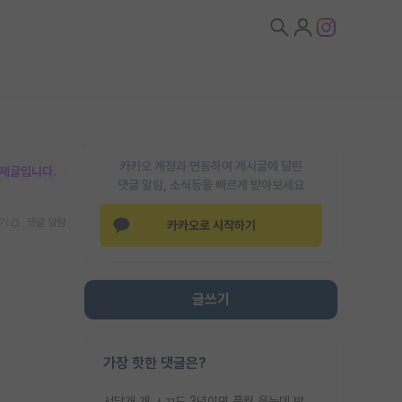
카카오 계정과 연동하여 게시글에 달린
박제글입니다.
댓글 알람, 소식등을 빠르게 받아보세요
기
댓글 알람
카카오로 시작하기
글쓰기
가장 핫한 댓글은?
서당개 개 ㅅㄲ도 3년이면 풍월 읊는데 박사 5년 이상 대리고 있으면서 물된건 교수 탓 맞는ㄱ게 거기가 서당이 아니란 소리임