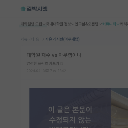
대학원생 모집
국내대학원 정보
연구실&오픈랩
커뮤니티
커리
커뮤니티 홈
자유 게시판(아무개랩)
대학원 재수 vs 아무랩이나
얌전한 프란츠 카프카
2024.04.13
7
2342