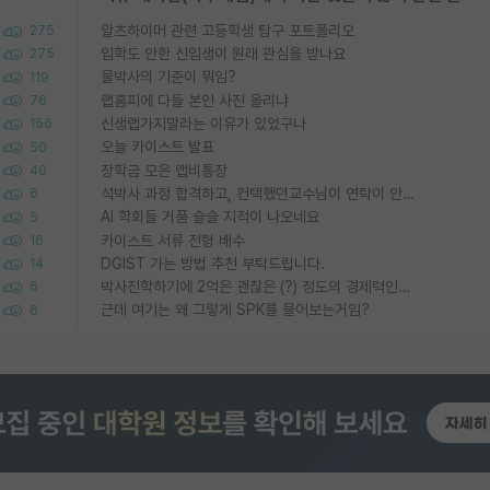
알츠하이머 관련 고등학생 탐구 포트폴리오
275
입학도 안한 신입생이 원래 관심을 받나요
275
물박사의 기준이 뭐임?
119
랩홈피에 다들 본인 사진 올리냐
76
신생랩가지말라는 이유가 있었구나
156
오늘 카이스트 발표
50
장학금 모은 랩비통장
40
석박사 과정 합격하고, 컨택했던교수님이 연락이 안됩니다...
6
AI 학회들 거품 슬슬 지적이 나오네요
5
카이스트 서류 전형 배수
16
DGIST 가는 방법 추천 부탁드립니다.
14
박사진학하기에 2억은 괜찮은 (?) 정도의 경제력인가요
6
근데 여기는 왜 그렇게 SPK를 물어보는거임?
6