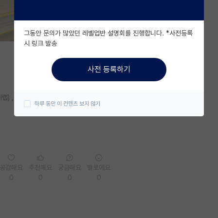
그동안 문의가 많았던 레벨업반 설명회를 진행합니다. *사전등록
시 링크 발송
사전 등록하기
랩) , 아니면 눈을 낮춰 아무 랩이나 들어갈지(SSH라인인데 실적이 별로)
하루 동안 이 컨텐츠 보지 않기
공감해요
추천해요
궁금해요
별로에요
0
0
0
0