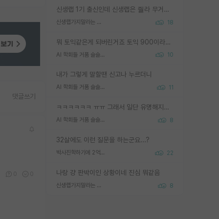
신생랩 1기 출신인데 신생랩은 줠라 무거운 바벨 같은거임. 들면 대박인데 못들면 깔려 죽음. 아무도 알려주지 않는 환경에서 자생해야하지만, 일단 살아남았다면 그 어떤 사람보다 악착같고 생존력 높은 사람으로 거듭날 수 있음
신생랩가지말라는 이유가 있었구나
18
뭐 토익같은게 되버린거죠 토익 900이라고 영어잘하는건 아닙니다만 잘하는사람은 다 900을 넘는 그런
AI 학회들 거품 슬슬 지적이 나오네요
10
내가 그렇게 말할땐 신고나 누르더니
AI 학회들 거품 슬슬 지적이 나오네요
11
댓글쓰기
ㅋㅋㅋㅋㅋㅋ ㅠㅠ 그래서 일단 유명해지는게 중요한거같습니다
AI 학회들 거품 슬슬 지적이 나오네요
8
32살에도 이런 질문을 하는군요...?
박사진학하기에 2억은 괜찮은 (?) 정도의 경제력인가요
22
나랑 걍 판박이인 상황이네 진심 뭐같음
2
0
0
신생랩가지말라는 이유가 있었구나
8