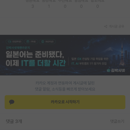
응원해요
공감해요
추천해요
궁금해요
별로에요
3
1
0
0
0
PI 전용 게시판
인문사회 계열 게시판
게시글 공유
특수/전문대학원 게시판
반도체/AI 게시판
장학금/장학생 게시판
학술 정보 게시판
홍보 게시판
카카오 계정과 연동하여 게시글에 달린
댓글 알람, 소식등을 빠르게 받아보세요
커리어
유학교육
카카오로 시작하기
이벤트
댓글 3개
댓글쓰기
반도체 아카데미