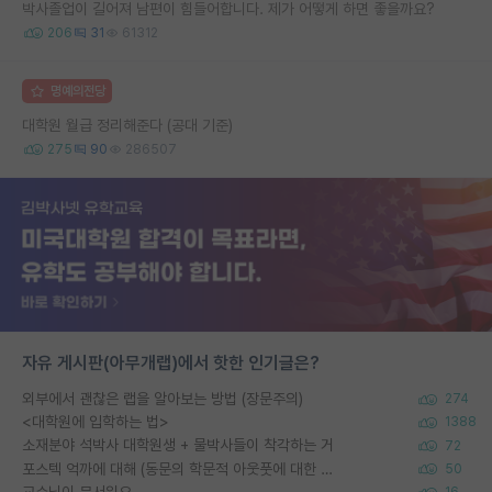
박사졸업이 길어져 남편이 힘들어합니다. 제가 어떻게 하면 좋을까요?
206
31
61312
명예의전당
대학원 월급 정리해준다 (공대 기준)
275
90
286507
자유 게시판(아무개랩)에서 핫한 인기글은?
외부에서 괜찮은 랩을 알아보는 방법 (장문주의)
274
<대학원에 입학하는 법>
1388
소재분야 석박사 대학원생 + 물박사들이 착각하는 거
72
포스텍 억까에 대해 (동문의 학문적 아웃풋에 대한 반박)
50
교수님이 무서워요