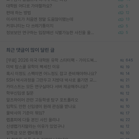
대학원 어디로 가야할까요?
5
편애 하는 방법
12
이사이트가 처음엔 정말 도움많이됐는데
13
커뮤니티는 다 쓰레기통이지
5
정보보안 연구하는 입장에선 식별가능한 사진을 올리는건 비추이긴함
5
최근 댓글이 많이 달린 글
[무료] 2026 미국 대학원 유학 스타터팩 - 가이드북 & 합격자 컨택메일 템플릿
645
미박 탑스쿨 유학이 빡세진 이유
19
혹시 이정도 스펙이면 어느정도 잡고 준비해야하나요?
14
SSH 박사과정을 그만두고 지방대 박사로 옮기면 교수의 꿈은 끝일까요?
21
카이스트는 모든 연구실마다 서버 제공해주나요?
15
학부신입생 질문
12
알츠하이머 관련 고등학생 탐구 포트폴리오
9
입학도 안한 신입생이 원래 관심을 받나요
10
물박사의 기준이 뭐임?
17
랩홈피에 다들 본인 사진 올리냐
22
신생랩가지말라는 이유가 있었구나
12
장학금 모은 랩비통장
10