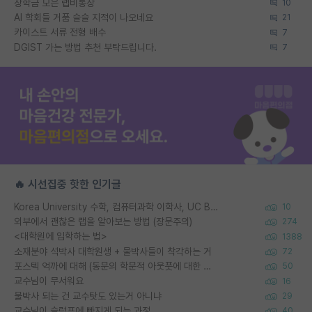
장학금 모은 랩비통장
10
AI 학회들 거품 슬슬 지적이 나오네요
21
카이스트 서류 전형 배수
7
DGIST 가는 방법 추천 부탁드립니다.
7
🔥 시선집중 핫한 인기글
Korea University 수학, 컴퓨터과학 이학사, UC Berkeley 산업공학 대학원 공학박사가 되는 것은 쉽지 않겠죠?
10
외부에서 괜찮은 랩을 알아보는 방법 (장문주의)
274
<대학원에 입학하는 법>
1388
소재분야 석박사 대학원생 + 물박사들이 착각하는 거
72
포스텍 억까에 대해 (동문의 학문적 아웃풋에 대한 반박)
50
교수님이 무서워요
16
물박사 되는 건 교수탓도 있는거 아니냐
29
교수님이 슬럼프에 빠지게 되는 과정
40