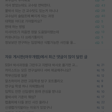
16
석사 받았는데도 교수랑 연락한다.
43
물박사 되는 건 교수탓도 있는거 아니냐
29
교수님이 슬럼프에 빠지게 되는 과정
40
대학원 어디로 가야할까요?
5
편애 하는 방법
12
이사이트가 처음엔 정말 도움많이됐는데
13
커뮤니티는 다 쓰레기통이지
5
정보보안 연구하는 입장에선 식별가능한 사진을 올리는건 비추이긴함
5
자유 게시판(아무개랩)에서 최근 댓글이 많이 달린 글
SSH 박사과정을 그만두고 지방대 박사로 옮기면 교수의 꿈은 끝일까요?
21
카이스트는 모든 연구실마다 서버 제공해주나요?
15
학부신입생 질문
12
알츠하이머 관련 고등학생 탐구 포트폴리오
9
연구실 학생 하나 자퇴했는데
8
입학도 안한 신입생이 원래 관심을 받나요
10
물박사의 기준이 뭐임?
17
랩홈피에 다들 본인 사진 올리냐
22
신생랩가지말라는 이유가 있었구나
12