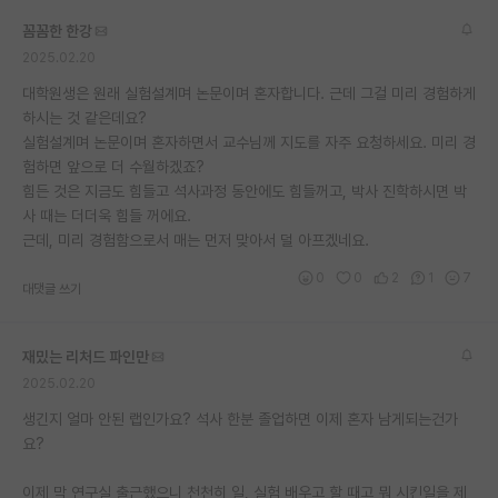
재팬라운지 🌸
꼼꼼한 한강
2025.02.20
대학원생은 원래 실험설계며 논문이며 혼자합니다. 근데 그걸 미리 경험하게
하시는 것 같은데요?
실험설계며 논문이며 혼자하면서 교수님께 지도를 자주 요청하세요. 미리 경
험하면 앞으로 더 수월하겠죠?
힘든 것은 지금도 힘들고 석사과정 동안에도 힘들꺼고, 박사 진학하시면 박
사 때는 더더욱 힘들 꺼에요.
근데, 미리 경험함으로서 매는 먼저 맞아서 덜 아프겠네요.
0
0
2
1
7
대댓글 쓰기
재밌는 리처드 파인만
2025.02.20
생긴지 얼마 안된 랩인가요? 석사 한분 졸업하면 이제 혼자 남게되는건가
요?
이제 막 연구실 출근했으니 천천히 일, 실험 배우고 할 때고 뭐 시킨일을 제