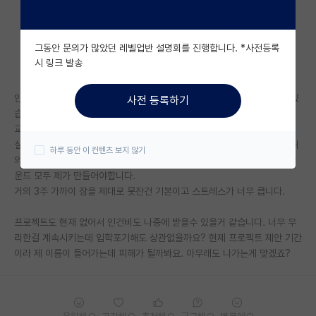
자유 게시판(아무개랩)
그동안 문의가 많았던 레벨업반 설명회를 진행합니다. *사전등록
미국 유학 게시판
시 링크 발송
미국 대학원 합격 후기 게시판
안녕하세요 3월 대학원 입학전에 2월 초부터 연구실에 나와서 일을 하고 있
사전 등록하기
대학원생 모집 게시판
습니다. 현재 제 위에 졸업 앞둔 석사한명 있구요. 밑에는 아무도 없어요
교수님께서 바로 논문 쓰시는거 참여하고 있는데 너무 많은걸 시키십니다.
대학원 합격 후기 게시판
실험설계며 논문쓰는것 외의 모든 것들을 다 저혼자 하게 합니다. 선배는 거
하루 동안 이 컨텐츠 보지 않기
의 도와 주지 않고요. 나중에 실험을 하게 되면 실험관련 영상이나 게임, 사
연구실(PI) 홍보 게시판
운드 모두 제가 만들어야합니다.
거의 3주 가까이 잠을 제대로 못잔건 기본이고 스트레스가 너무 큽니다.
석박사 채용 정보 게시판
프로젝트도 현재 없어서 인건비도 나중에 받을수 있을거 같습니다. 너무 무
임용 정보 게시판
리한걸 계속시키는데 입학포기해도 상관없을까요? 현제 프로젝트 제안 기간
학부 인턴 게시판
이라 제 이름이 들어가는데 피해가 될까봐요. 아무래도 나가는게 맞겠죠?
취업 게시판
임용 후기 게시판