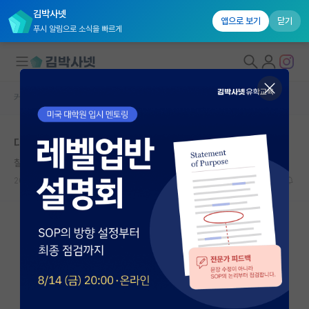
김박사넷
앱으로 보기
닫기
푸시 알림으로 소식을 빠르게
커뮤니티 홈
자유 게시판(아무개랩)
대학원생 모집
대학원 입학포기 고민입니다.
국내대학원 정보
칠칠맞은 제임스 와트
연구실&오픈랩
2025.02.19
3
2414
커뮤니티
커뮤니티 홈
전체글보기
베스트 게시판
IF 명예의전당