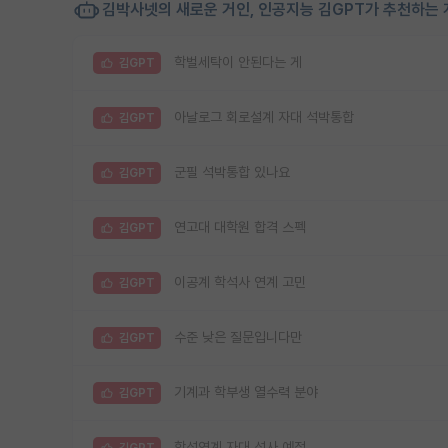
김박사넷의 새로운 거인, 인공지능 김GPT가 추천하는 
학벌세탁이 안된다는 게
김GPT
아날로그 회로설계 자대 석박통합
김GPT
군필 석박통합 있나요
김GPT
연고대 대학원 합격 스펙
김GPT
이공계 학석사 연계 고민
김GPT
수준 낮은 질문입니다만
김GPT
기계과 학부생 열수력 분야
김GPT
학석연계 자대 석사 예정
김GPT