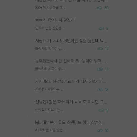
SSH 박사과정을 그만두고 지방대 박사로 옮기면 교수의 꿈은 끝일까요?
20
ㅉㅉ왜 욕먹는지 알겠네
입학도 안한 신입생이 원래 관심을 받나요
9
서당개 개 ㅅㄲ도 3년이면 풍월 읊는데 박사 5년 이상 대리고 있으면서 물된건 교수 탓 맞는ㄱ게 거기가 서당이 아니란 소리임
물박사의 기준이 뭐임?
12
능력없는박사 란 말이지 뭐. 능력이 뭐고 능력이 있다는게 뭔지는 사람마다 기준이 다르니까 얘기해봐야 서로 자기 기준만 얘기해서 논쟁이 끝이 안나고. 주위에서 능력있고 야심있는 신입생이 교수가 유의미한 피드백을 아예 안주면서 제대로된 과제에 참여해볼 기회도 제공하지 않고 잡일 뺑뺑이만 돌려서 맨날 단순작업만 하면서 밤새다가 눈빛이 점점 죽어가는걸 본 사람은 물박사는 교수탓이라고 하고, 교수는 이것저것 알려도 주고 기회도 주고 사수 동기 붙여주면서 어떻게든 끌고가려고 하는데 본인이 매일 뺀질거리면서 출근 하는둥마는둥 하다가 기껏 와서도 폰이나 쳐다보다가 실험 망치고 저녁약속있어서 먼저 가볼게요~ 하는걸 본 사람은 물박사는 본인탓이라고 함.
물박사의 기준이 뭐임?
13
가지마라. 신생랩이고 내가 석사 3학기차인데 최고참인데 나도 아무것도 모르는데 교수가 후배들 왜 논문 교육 안시키냐. 논문 왜 안 써오냐 닦달한다
신생랩가지말라는 이유가 있었구나
13
신생랩+젊은 교수 이게 ㄹㅇ 모 아니면 도인듯.
신생랩가지말라는 이유가 있었구나
9
ML 대부분이 골드 스탠다드 하나 상정해놓고 (벤치마크 데이터셋이 여러 개면 여러 개 상정) 그거 얼마나 잘 맞추나 싸움임 가끔 번뜩이는 설계 철학을 보여주는 논문들도 있지만 대부분 그거 성적 얼마나 더 올리느라에 혈안이 되어 있는 측면이 잇음
AI 학회들 거품 슬슬 지적이 나오네요
10