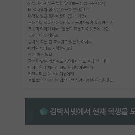
외부에서 괜찮은 랩을 알아보는 방법 (장문주의)
내 석사생활 참 많은일들이 있엇네요^^
대학원 월급 정리해준다 (공대 기준)
소재분야 석박사 대학원생 + 물박사들이 착각하는 거
포스텍 억까에 대해 (동문의 학문적 아웃풋에 대한 반박)
교수님이 무서워요
물박사 되는 건 교수탓도 있는거 아니냐
대학원 어디로 가야할까요?
편애 하는 방법
졸업을 앞둔 박사수료생인데 아직도 출장다닙니다
이사이트가 처음엔 정말 도움많이됐는데
커뮤니티는 다 쓰레기통이지
정보보안 연구하는 입장에선 식별가능한 사진을 올리는건 비추이긴함