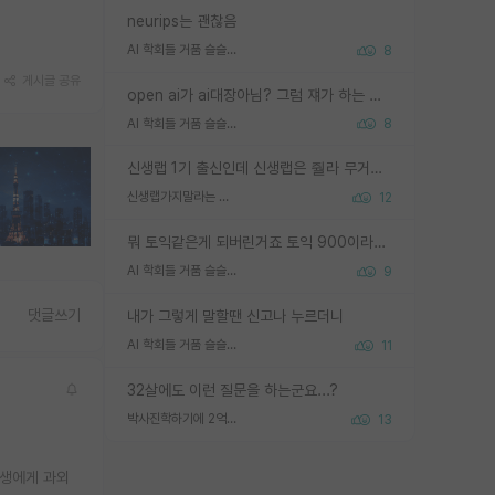
neurips는 괜찮음
AI 학회들 거품 슬슬 지적이 나오네요
8
게시글 공유
open ai가 ai대장아님? 그럼 쟤가 하는 말이 다 맞겠네
AI 학회들 거품 슬슬 지적이 나오네요
8
신생랩 1기 출신인데 신생랩은 줠라 무거운 바벨 같은거임. 들면 대박인데 못들면 깔려 죽음. 아무도 알려주지 않는 환경에서 자생해야하지만, 일단 살아남았다면 그 어떤 사람보다 악착같고 생존력 높은 사람으로 거듭날 수 있음
신생랩가지말라는 이유가 있었구나
12
뭐 토익같은게 되버린거죠 토익 900이라고 영어잘하는건 아닙니다만 잘하는사람은 다 900을 넘는 그런
AI 학회들 거품 슬슬 지적이 나오네요
9
댓글쓰기
내가 그렇게 말할땐 신고나 누르더니
AI 학회들 거품 슬슬 지적이 나오네요
11
32살에도 이런 질문을 하는군요...?
박사진학하기에 2억은 괜찮은 (?) 정도의 경제력인가요
13
원생에게 과외