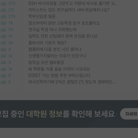
SSH 박사과정을 그만두고 지방대 박사로 옮기면 교수의 꿈은 끝일까요?
275
카이스트는 모든 연구실마다 서버 제공해주나요?
212
학부신입생 질문
275
알츠하이머 관련 고등학생 탐구 포트폴리오
74
연구실 학생 하나 자퇴했는데
50
입학도 안한 신입생이 원래 관심을 받나요
16
물박사의 기준이 뭐임?
29
랩홈피에 다들 본인 사진 올리냐
5
신생랩가지말라는 이유가 있었구나
14
장학금 모은 랩비통장
3
AI 학회들 거품 슬슬 지적이 나오네요
14
DGIST 가는 방법 추천 부탁드립니다.
6
박사진학하기에 2억은 괜찮은 (?) 정도의 경제력인가요
5