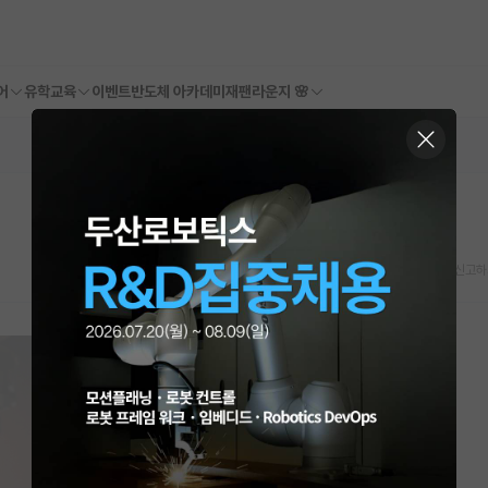
어
유학교육
이벤트
반도체 아카데미
재팬라운지 🌸
스크랩
신고하