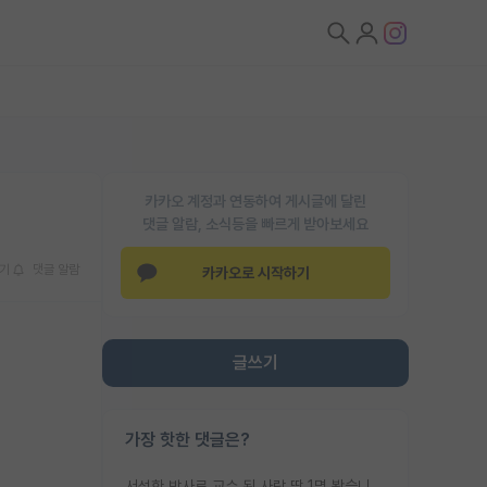
카카오 계정과 연동하여 게시글에 달린
댓글 알람, 소식등을 빠르게 받아보세요
기
댓글 알람
카카오로 시작하기
글쓰기
가장 핫한 댓글은?
서성한 박사로 교수 된 사람 딱 1명 봤습니다. 근데 지방대 박사로 교수된 거는 기적이 일어나야되요. 서성한 학부부터여도 빡센게 교수임용일텐데 지방대박사로 무슨 교수가 되나요...... 중소기업/중견기업 팀장급/연구소장급이나 될거 같네요.