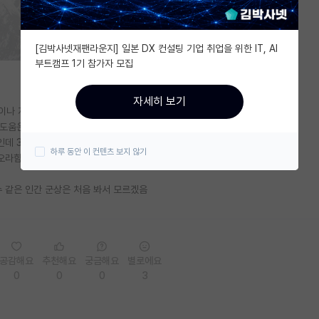
[김박사넷재팬라운지] 일본 DX 컨설팅 기업 취업을 위한 IT, AI
부트캠프 1기 참가자 모집
자세히 보기
이나 지도 일체 없음 스스로 해와도 봐주지는 않음
 도움은 안줌
인데 3명 다 어디서 뭐하는지 교수님도 모름
하루 동안 이 컨텐츠 보지 않기
오라함 과제 못해왔다고 혼내지 않음
수 같은 인간 군상은 처음 봐서 모르겠음
공감해요
추천해요
궁금해요
별로에요
0
0
0
3