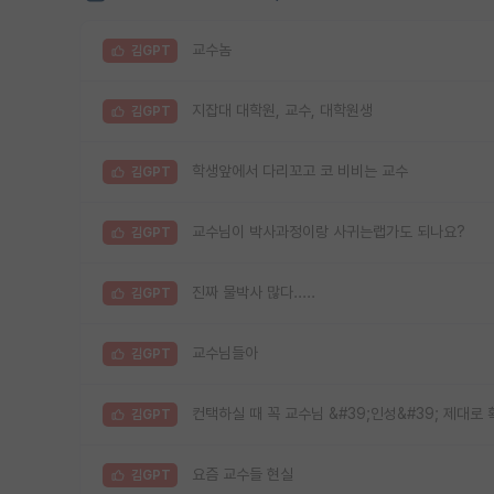
교수놈
김GPT
지잡대 대학원, 교수, 대학원생
김GPT
학생앞에서 다리꼬고 코 비비는 교수
김GPT
교수님이 박사과정이랑 사귀는랩가도 되나요?
김GPT
진짜 물박사 많다.....
김GPT
교수님들아
김GPT
컨택하실 때 꼭 교수님 &#39;인성&#39; 제대로
김GPT
요즘 교수들 현실
김GPT