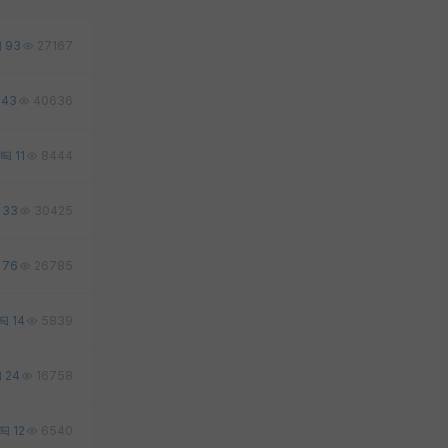
93
27167
43
40636
11
8444
33
30425
76
26785
14
5839
24
16758
12
6540