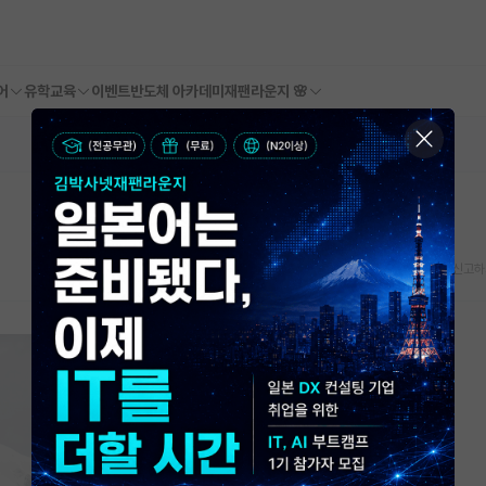
어
유학교육
이벤트
반도체 아카데미
재팬라운지 🌸
스크랩
신고하