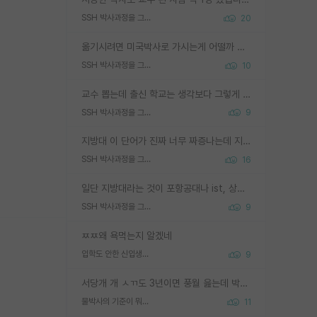
SSH 박사과정을 그만두고 지방대 박사로 옮기면 교수의 꿈은 끝일까요?
20
옮기시려면 미국박사로 가시는게 어떨까 싶네요. 교수가 꿈이면 미국박사 하고 미국교수 까지 같이 노리시는게 기회가 많지 않을까요?
SSH 박사과정을 그만두고 지방대 박사로 옮기면 교수의 꿈은 끝일까요?
10
교수 뽑는데 출신 학교는 생각보다 그렇게 안 봄. 앞으로는 더 안 보게 될거임. 박사는 어디서 진행해도 됨. 단, 제대로 쌓고 좋은 실적 만들 수 있다면. 그런데 지방대는 그럴 가능성이 지극히 낮음. 나만 열심히 잘 하면 된다? 인간은 주변 환경에 지배되는 나약한 존재임. 주변의 지방대 대학원생과 섞이고 지방 특유의 여유로움 또는 나쁘게 얘기해서 나태함에 젖어 살다보면 교수의 꿈 자체를 잊어버리게 될 가능성도 있음. 주변 환경이 70~80%임.
SSH 박사과정을 그만두고 지방대 박사로 옮기면 교수의 꿈은 끝일까요?
9
지방대 이 단어가 진짜 너무 짜증나는데 지방대면 다 그냥 쓰레기인가요? 무슨 말 같지도 않은 댓글들이 있는건지??? 지방에도 충분히 좋은 대학 많고 충분히 잘하는 교수님들 많습니다 포항공대 4개 IST 대표 지거국들 여기 모두 다 지방에 있고 여기 출신들 중에 교수하는 분들 적지 않습니다 지거국 출신이 무슨 교수를 하냐?라고 생각할 사람들 많은데 상위 대표 지거국에 아웃라이어들 많습니다 결국 개인의 연구역량과 실적이 중요합니다 이 역량을 펼치는데 있어서 지도교수와의 합도 중요합니다. 그리고 경력이 필요하면 해외포닥까지 다녀오세요
SSH 박사과정을 그만두고 지방대 박사로 옮기면 교수의 꿈은 끝일까요?
16
일단 지방대라는 것이 포항공대나 ist, 상위 지거국은 아니라고 생각하겠습니다. 그런곳은 서성한에 비해 소위 대학 네임밸류가 크게 뒤떨어지지는 않으니까요. 대학 이름이 중요하냐? 당연합니다. 대학 이름이 좋아서 좋은 아웃풋이 나오는 것이냐, 좋은 대학은 좋은 사람과 좋은 기회가 몰려있으니 아웃풋도 자연스럽게 좋아지는 것이냐? 대답하기 어려운 문제입니다. 아직 한국 사회에서 학벌을 보는 것도, 특히 이공계를 중심으로 학벌보다는 실적 위주라는 분위기가 형성되는 것도 사실입니다. 지방대 출신으로 전임교수가 될수 있느냐? 가능 불가능을 따지면 당연히 가능입니다. 지방대 박사 출신으로 전임교원이 된 경우가 실제로 있으니까요. 현실적인 가능성이 있느냐? 지금 이정도 대학의 교수가 되고싶다고 생각되는 대학 들어가서 컴공과 교수 목록 켜고 박사 어디서 받았는지 쭉 한번 보세요. 냉정하게 지방대 출신인 분들이 많지는 않으실겁니다.
SSH 박사과정을 그만두고 지방대 박사로 옮기면 교수의 꿈은 끝일까요?
9
ㅉㅉ왜 욕먹는지 알겠네
입학도 안한 신입생이 원래 관심을 받나요
9
서당개 개 ㅅㄲ도 3년이면 풍월 읊는데 박사 5년 이상 대리고 있으면서 물된건 교수 탓 맞는ㄱ게 거기가 서당이 아니란 소리임
물박사의 기준이 뭐임?
11