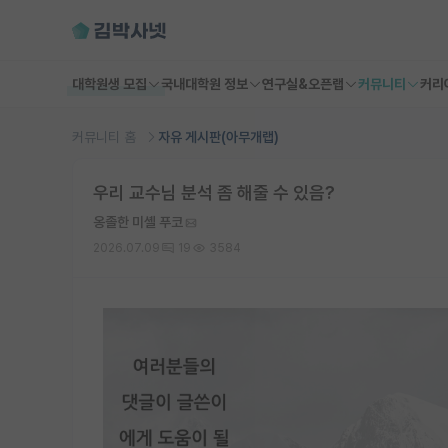
대학원생 모집
국내대학원 정보
연구실&오픈랩
커뮤니티
커리
커뮤니티 홈
자유 게시판(아무개랩)
우리 교수님 분석 좀 해줄 수 있음?
옹졸한 미셸 푸코
2026.07.09
19
3584