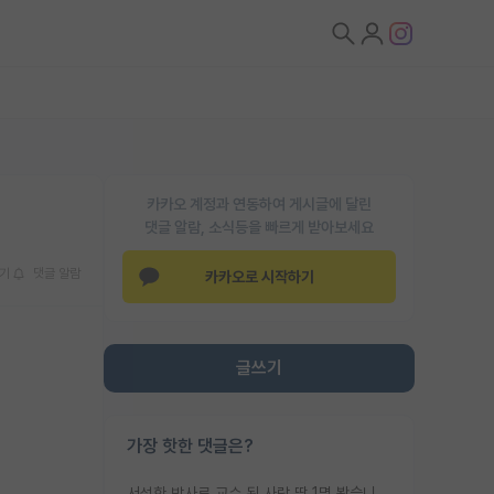
카카오 계정과 연동하여 게시글에 달린
댓글 알람, 소식등을 빠르게 받아보세요
기
댓글 알람
카카오로 시작하기
글쓰기
가장 핫한 댓글은?
서성한 박사로 교수 된 사람 딱 1명 봤습니다. 근데 지방대 박사로 교수된 거는 기적이 일어나야되요. 서성한 학부부터여도 빡센게 교수임용일텐데 지방대박사로 무슨 교수가 되나요...... 중소기업/중견기업 팀장급/연구소장급이나 될거 같네요.