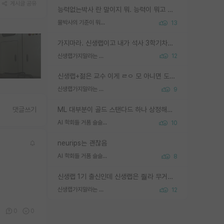
게시글 공유
능력없는박사 란 말이지 뭐. 능력이 뭐고 능력이 있다는게 뭔지는 사람마다 기준이 다르니까 얘기해봐야 서로 자기 기준만 얘기해서 논쟁이 끝이 안나고. 주위에서 능력있고 야심있는 신입생이 교수가 유의미한 피드백을 아예 안주면서 제대로된 과제에 참여해볼 기회도 제공하지 않고 잡일 뺑뺑이만 돌려서 맨날 단순작업만 하면서 밤새다가 눈빛이 점점 죽어가는걸 본 사람은 물박사는 교수탓이라고 하고, 교수는 이것저것 알려도 주고 기회도 주고 사수 동기 붙여주면서 어떻게든 끌고가려고 하는데 본인이 매일 뺀질거리면서 출근 하는둥마는둥 하다가 기껏 와서도 폰이나 쳐다보다가 실험 망치고 저녁약속있어서 먼저 가볼게요~ 하는걸 본 사람은 물박사는 본인탓이라고 함.
물박사의 기준이 뭐임?
13
가지마라. 신생랩이고 내가 석사 3학기차인데 최고참인데 나도 아무것도 모르는데 교수가 후배들 왜 논문 교육 안시키냐. 논문 왜 안 써오냐 닦달한다
신생랩가지말라는 이유가 있었구나
12
신생랩+젊은 교수 이게 ㄹㅇ 모 아니면 도인듯.
신생랩가지말라는 이유가 있었구나
9
ML 대부분이 골드 스탠다드 하나 상정해놓고 (벤치마크 데이터셋이 여러 개면 여러 개 상정) 그거 얼마나 잘 맞추나 싸움임 가끔 번뜩이는 설계 철학을 보여주는 논문들도 있지만 대부분 그거 성적 얼마나 더 올리느라에 혈안이 되어 있는 측면이 잇음
댓글쓰기
AI 학회들 거품 슬슬 지적이 나오네요
10
neurips는 괜찮음
AI 학회들 거품 슬슬 지적이 나오네요
8
신생랩 1기 출신인데 신생랩은 줠라 무거운 바벨 같은거임. 들면 대박인데 못들면 깔려 죽음. 아무도 알려주지 않는 환경에서 자생해야하지만, 일단 살아남았다면 그 어떤 사람보다 악착같고 생존력 높은 사람으로 거듭날 수 있음
신생랩가지말라는 이유가 있었구나
12
3
0
0