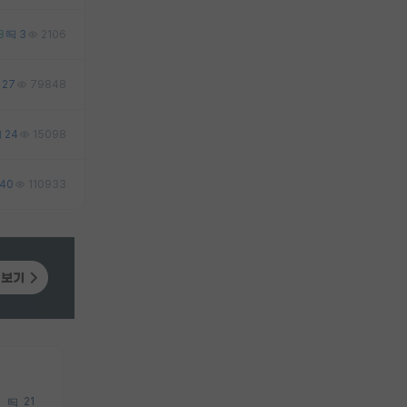
8
3
2106
27
79848
24
15098
40
110933
21