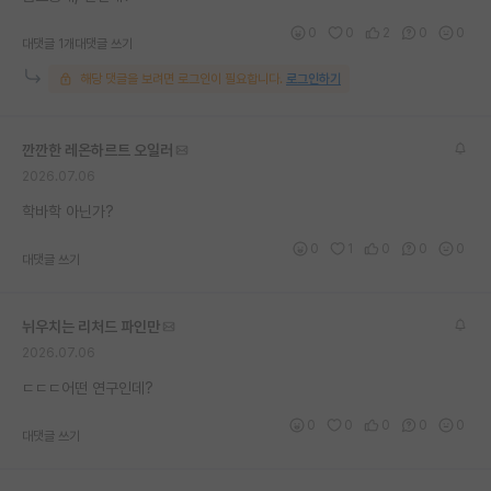
재팬라운지 🌸
0
0
2
0
0
대댓글 1개
대댓글 쓰기
해당 댓글을 보려면 로그인이 필요합니다.
로그인하기
깐깐한 레온하르트 오일러
2026.07.06
학바학 아닌가?
0
1
0
0
0
대댓글 쓰기
뉘우치는 리처드 파인만
2026.07.06
ㄷㄷㄷ어떤 연구인데?
0
0
0
0
0
대댓글 쓰기