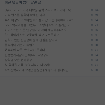
최근 댓글이 많이 달린 글
[무료] 2026 미국 대학원 유학 스타터팩 - 가이드북 & 합격자 컨택메일 템플릿
645
미박 탑스쿨 유학이 빡세진 이유
19
혹시 이정도 스펙이면 어느정도 잡고 준비해야하나요?
14
SSH 박사과정을 그만두고 지방대 박사로 옮기면 교수의 꿈은 끝일까요?
21
카이스트는 모든 연구실마다 서버 제공해주나요?
15
알츠하이머 관련 고등학생 탐구 포트폴리오
9
입학도 안한 신입생이 원래 관심을 받나요
10
물박사의 기준이 뭐임?
18
랩홈피에 다들 본인 사진 올리냐
22
신생랩가지말라는 이유가 있었구나
14
장학금 모은 랩비통장
13
AI 학회들 거품 슬슬 지적이 나오네요
22
박사진학하기에 2억은 괜찮은 (?) 정도의 경제력인가요
10