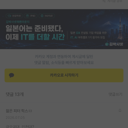
게시글 공유
PI 전용 게시판
인문사회 계열 게시판
특수/전문대학원 게시판
반도체/AI 게시판
장학금/장학생 게시판
카카오 계정과 연동하여 게시글에 달린
댓글 알람, 소식등을 빠르게 받아보세요
학술 정보 게시판
카카오로 시작하기
홍보 게시판
커리어
댓글 13개
댓글쓰기
유학교육
젊은 피터 힉스
이벤트
2026.07.05
반도체 아카데미
금오공대, 인천대?