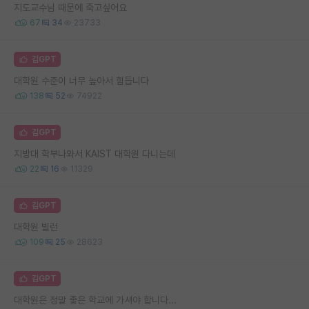
지도교수님 때문에 죽고싶어요
67
34
23733
김GPT
대학원 수준이 너무 높아서 힘듭니다
138
52
74922
김GPT
지방대 학부나와서 KAIST 대학원 다니는데
22
16
11329
김GPT
대학원 빌런
109
25
28623
김GPT
대학원은 정말 좋은 학교에 가셔야 합니다...