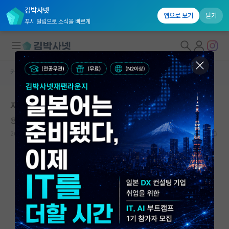
김박사넷
앱으로 보기
닫기
푸시 알림으로 소식을 빠르게
커뮤니티 홈
자유 게시판(아무개랩)
대학원생 모집
지방국립대랑은 협연하는게 아니다
국내대학원 정보
용감한 데이비드 흄
연구실&오픈랩
2026.07.04
13
11331
커뮤니티
커뮤니티 홈
전체글보기
베스트 게시판
IF 명예의전당