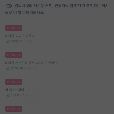
김박사넷의 새로운 거인, 인공지능 김GPT가 추천하는 게시
물로 더 멀리 바라보세요.
김GPT
대학원 ㅈㄴ 현타온다
33
7
13554
김GPT
대학원 사수한테 개무시당하고 있어요
37
50
19053
김GPT
야 이 개*끼야
154
34
36054
김GPT