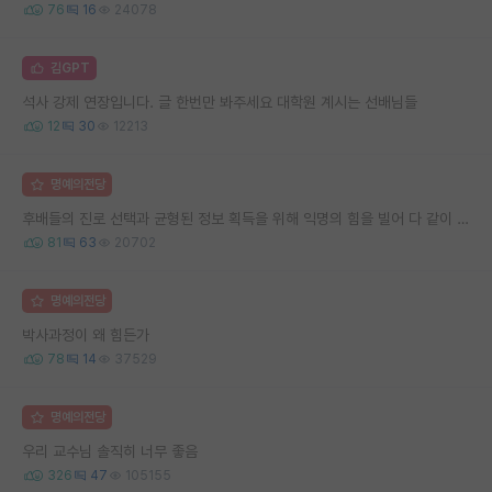
76
16
24078
김GPT
석사 강제 연장입니다. 글 한번만 봐주세요 대학원 계시는 선배님들
12
30
12213
명예의전당
후배들의 진로 선택과 균형된 정보 획득을 위해 익명의 힘을 빌어 다 같이 연봉 공개 타임 한번 갖는 것 어때요?
81
63
20702
명예의전당
박사과정이 왜 힘든가
78
14
37529
명예의전당
우리 교수님 솔직히 너무 좋음
326
47
105155