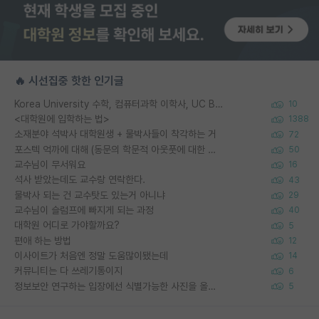
🔥 시선집중 핫한 인기글
Korea University 수학, 컴퓨터과학 이학사, UC Berkeley 산업공학 대학원 공학박사가 되는 것은 쉽지 않겠죠?
10
<대학원에 입학하는 법>
1388
소재분야 석박사 대학원생 + 물박사들이 착각하는 거
72
포스텍 억까에 대해 (동문의 학문적 아웃풋에 대한 반박)
50
교수님이 무서워요
16
석사 받았는데도 교수랑 연락한다.
43
물박사 되는 건 교수탓도 있는거 아니냐
29
교수님이 슬럼프에 빠지게 되는 과정
40
대학원 어디로 가야할까요?
5
편애 하는 방법
12
이사이트가 처음엔 정말 도움많이됐는데
14
커뮤니티는 다 쓰레기통이지
6
정보보안 연구하는 입장에선 식별가능한 사진을 올리는건 비추이긴함
5