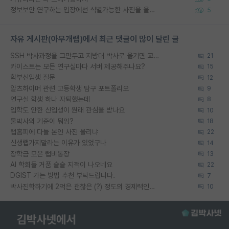
정보보안 연구하는 입장에선 식별가능한 사진을 올리는건 비추이긴함
5
자유 게시판(아무개랩)에서 최근 댓글이 많이 달린 글
SSH 박사과정을 그만두고 지방대 박사로 옮기면 교수의 꿈은 끝일까요?
21
카이스트는 모든 연구실마다 서버 제공해주나요?
15
학부신입생 질문
12
알츠하이머 관련 고등학생 탐구 포트폴리오
9
연구실 학생 하나 자퇴했는데
8
입학도 안한 신입생이 원래 관심을 받나요
10
물박사의 기준이 뭐임?
18
랩홈피에 다들 본인 사진 올리냐
22
신생랩가지말라는 이유가 있었구나
14
장학금 모은 랩비통장
13
AI 학회들 거품 슬슬 지적이 나오네요
22
DGIST 가는 방법 추천 부탁드립니다.
7
박사진학하기에 2억은 괜찮은 (?) 정도의 경제력인가요
10