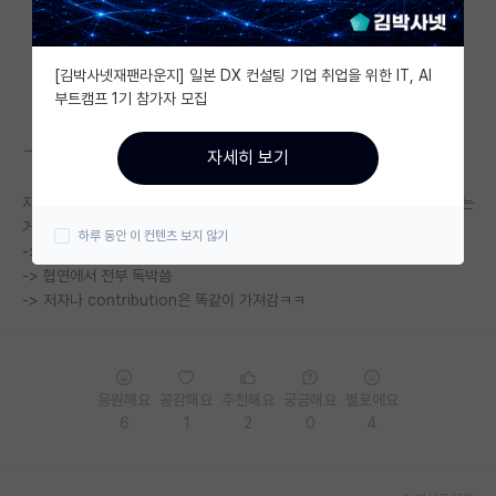
자유 게시판(아무개랩)
[김박사넷재팬라운지] 일본 DX 컨설팅 기업 취업을 위한 IT, AI
미국 유학 게시판
부트캠프 1기 참가자 모집
미국 대학원 합격 후기 게시판
ㄱㅇㄱㄷ랑 ㅇㅊㄷ랑 하고 있는데 걍 우리가 전부 다한다. 못해먹겠다.
자세히 보기
대학원생 모집 게시판
지방 할당제 믿고 교수는 배째라 마인드 + 자기네 학생들 열정없고 실력없는
대학원 합격 후기 게시판
거 이미 알아서 영양가 있는 피드백 안나옴
하루 동안 이 컨텐츠 보지 않기
-> 자기 연구실이 맡은 업무들 전부 제대로 안됨
연구실(PI) 홍보 게시판
-> 협연에서 전부 독박씀
-> 저자나 contribution은 똑같이 가져감ㅋㅋ
석박사 채용 정보 게시판
임용 정보 게시판
학부 인턴 게시판
응원해요
공감해요
추천해요
궁금해요
별로에요
6
1
2
0
4
취업 게시판
임용 후기 게시판