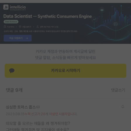
PI 전용 게시판
인문사회 계열 게시판
특수/전문대학원 게시판
반도체/AI 게시판
카카오 계정과 연동하여 게시글에 달린
장학금/장학생 게시판
댓글 알람, 소식등을 빠르게 받아보세요
학술 정보 게시판
카카오로 시작하기
홍보 게시판
댓글 9개
댓글쓰기
커리어
유학교육
심심한 토마스 홉스
이벤트
2023.08.15
누적 신고가 20개 이상인 사용자입니다.
데모할 줄 모르는 애들을 왜 챙겨줘야함?
반도체 아카데미
그런애들 챙겨주면 막 지지율이 샘솟음?