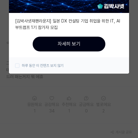
자유 게시판(아무개랩)
[김박사넷재팬라운지] 일본 DX 컨설팅 기업 취업을 위한 IT, AI
미국 유학 게시판
부트캠프 1기 참가자 모집
미국 대학원 합격 후기 게시판
ㅇㅈ?
자세히 보기
대학원생 모집 게시판
대학원 합격 후기 게시판
그냥 지출은 줄여야겠고 다른곳은 반발 심하니
하루 동안 이 컨텐츠 보지 않기
데모도 할 줄 모르고 법도 모르는 수학과학이나 좋아하는 만만한 이공계 뚜
연구실(PI) 홍보 게시판
드려 패는거지 뭐 에휴
석박사 채용 정보 게시판
임용 정보 게시판
응원해요
공감해요
추천해요
궁금해요
별로에요
학부 인턴 게시판
1
34
1
0
2
취업 게시판
게시글 공유
임용 후기 게시판