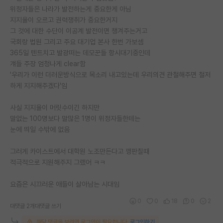
위정자들은 나라가 발전하는게 중요한게 아님
재팬라운지 🌸
지지율이 오르고 권력쟁취가 중요한거지
그 것에 대한 수단이 이공계 발전이면 챙겨주는거고
국회랑 법원 그리고 주요 대기업 본사 한번 가보셈
365일 텐트치고 발광떠는 데모꾼들 항시대기중인데
걔들 주장 엄청나게 clear함
'우리가 이런 더러운방식으로 목소리 내고있는데 우리의견 관철해주면 철저
하게 지지해주겠다'임
사실 지지율이 머릿수이긴 하지만
말없는 100명보다 말많은 1명이 위정자들한테는
눈에 띄일 수밖에 없음
그러게 카이스트에서 대학원 노조만든다고 깽판칠때
적극적으로 지원해주지 그랬어 ㅋㅋ
요즘은 시끄러운 애들이 살아남는 시대임
0
0
18
0
2
대댓글 2개
대댓글 쓰기
해당 댓글을 보려면 로그인이 필요합니다.
로그인하기