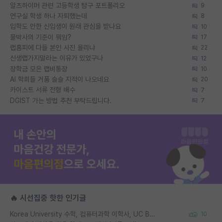
알츠하이머 관련 고등학생 탐구 포트폴리오
9
연구실 학생 하나 자퇴했는데
8
입학도 안한 신입생이 원래 관심을 받나요
10
물박사의 기준이 뭐임?
17
랩홈피에 다들 본인 사진 올리냐
22
신생랩가지말라는 이유가 있었구나
12
장학금 모은 랩비통장
10
AI 학회들 거품 슬슬 지적이 나오네요
20
카이스트 서류 전형 배수
7
DGIST 가는 방법 추천 부탁드립니다.
7
🔥 시선집중 핫한 인기글
Korea University 수학, 컴퓨터과학 이학사, UC Berkeley 산업공학 대학원 공학박사가 되는 것은 쉽지 않겠죠?
10