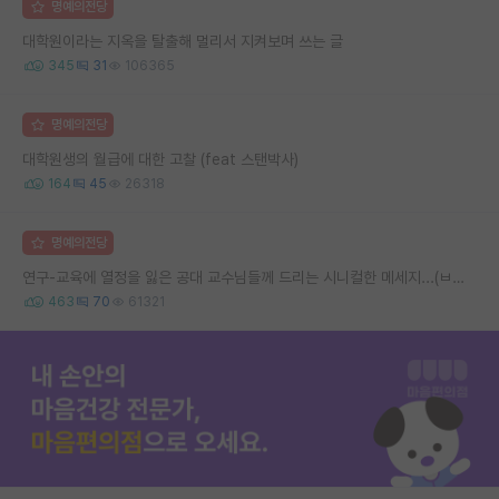
명예의전당
대학원이라는 지옥을 탈출해 멀리서 지켜보며 쓰는 글
345
31
106365
명예의전당
대학원생의 월급에 대한 고찰 (feat 스탠박사)
164
45
26318
명예의전당
연구-교육에 열정을 잃은 공대 교수님들께 드리는 시니컬한 메세지...(ㅂㄷㅂㄷ)
463
70
61321