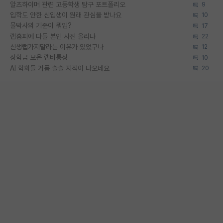
알츠하이머 관련 고등학생 탐구 포트폴리오
9
입학도 안한 신입생이 원래 관심을 받나요
10
물박사의 기준이 뭐임?
17
랩홈피에 다들 본인 사진 올리냐
22
신생랩가지말라는 이유가 있었구나
12
장학금 모은 랩비통장
10
AI 학회들 거품 슬슬 지적이 나오네요
20