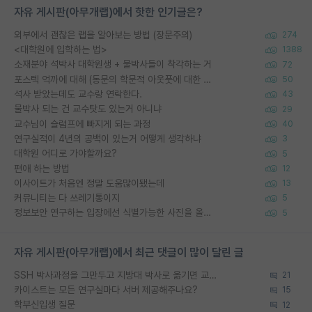
자유 게시판(아무개랩)에서 핫한 인기글은?
외부에서 괜찮은 랩을 알아보는 방법 (장문주의)
274
<대학원에 입학하는 법>
1388
소재분야 석박사 대학원생 + 물박사들이 착각하는 거
72
포스텍 억까에 대해 (동문의 학문적 아웃풋에 대한 반박)
50
석사 받았는데도 교수랑 연락한다.
43
물박사 되는 건 교수탓도 있는거 아니냐
29
교수님이 슬럼프에 빠지게 되는 과정
40
연구실적이 4년의 공백이 있는거 어떻게 생각하냐
3
대학원 어디로 가야할까요?
5
편애 하는 방법
12
이사이트가 처음엔 정말 도움많이됐는데
13
커뮤니티는 다 쓰레기통이지
5
정보보안 연구하는 입장에선 식별가능한 사진을 올리는건 비추이긴함
5
자유 게시판(아무개랩)에서 최근 댓글이 많이 달린 글
SSH 박사과정을 그만두고 지방대 박사로 옮기면 교수의 꿈은 끝일까요?
21
카이스트는 모든 연구실마다 서버 제공해주나요?
15
학부신입생 질문
12