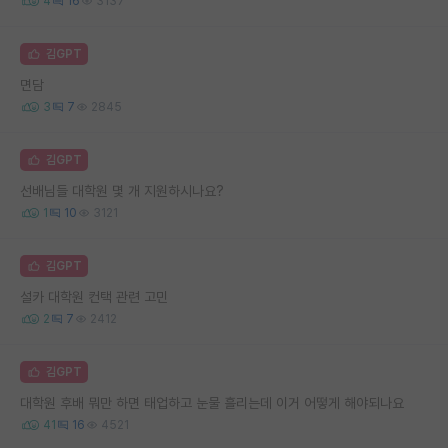
4
16
3137
김GPT
면담
3
7
2845
김GPT
선배님들 대학원 몇 개 지원하시나요?
1
10
3121
김GPT
설카 대학원 컨택 관련 고민
2
7
2412
김GPT
대학원 후배 뭐만 하면 태업하고 눈물 흘리는데 이거 어떻게 해야되나요
41
16
4521