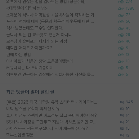
외부에서 괜찮은 랩을 알아보는 방법 (장문주의)
274
<대학원에 입학하는 법>
1388
소재분야 석박사 대학원생 + 물박사들이 착각하는 거
72
포스텍 억까에 대해 (동문의 학문적 아웃풋에 대한 반박)
50
석사 받았는데도 교수랑 연락한다.
43
물박사 되는 건 교수탓도 있는거 아니냐
29
교수님이 슬럼프에 빠지게 되는 과정
40
대학원 어디로 가야할까요?
5
편애 하는 방법
12
이사이트가 처음엔 정말 도움많이됐는데
13
커뮤니티는 다 쓰레기통이지
5
정보보안 연구하는 입장에선 식별가능한 사진을 올리는건 비추이긴함
5
최근 댓글이 많이 달린 글
[무료] 2026 미국 대학원 유학 스타터팩 - 가이드북 & 합격자 컨택메일 템플릿
645
미박 탑스쿨 유학이 빡세진 이유
19
혹시 이정도 스펙이면 어느정도 잡고 준비해야하나요?
14
SSH 박사과정을 그만두고 지방대 박사로 옮기면 교수의 꿈은 끝일까요?
21
카이스트는 모든 연구실마다 서버 제공해주나요?
15
학부신입생 질문
12