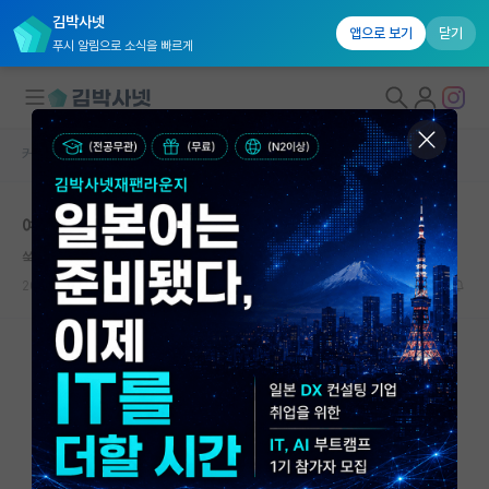
김박사넷
앱으로 보기
닫기
푸시 알림으로 소식을 빠르게
커뮤니티 홈
자유 게시판(아무개랩)
대학원생 모집
예산 깎은거로 대학원생이나 지원해주지
국내대학원 정보
쑥스러운 플라톤
연구실&오픈랩
2023.08.14
9
4615
커뮤니티
커뮤니티 홈
전체글보기
베스트 게시판
IF 명예의전당