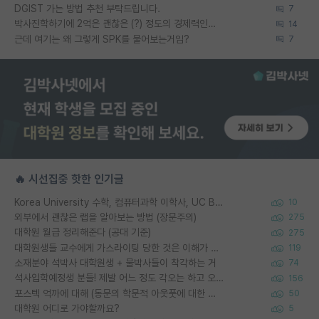
DGIST 가는 방법 추천 부탁드립니다.
7
박사진학하기에 2억은 괜찮은 (?) 정도의 경제력인가요
14
근데 여기는 왜 그렇게 SPK를 물어보는거임?
7
🔥 시선집중 핫한 인기글
Korea University 수학, 컴퓨터과학 이학사, UC Berkeley 산업공학 대학원 공학박사가 되는 것은 쉽지 않겠죠?
10
외부에서 괜찮은 랩을 알아보는 방법 (장문주의)
275
대학원 월급 정리해준다 (공대 기준)
275
대학원생들 교수에게 가스라이팅 당한 것은 이해가 갑니다. 안타깝네요.
119
소재분야 석박사 대학원생 + 물박사들이 착각하는 거
74
석사입학예정생 분들! 제발 어느 정도 각오는 하고 오세요.
156
포스텍 억까에 대해 (동문의 학문적 아웃풋에 대한 반박)
50
대학원 어디로 가야할까요?
5