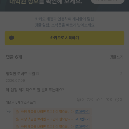
PI 전용 게시판
카카오 계정과 연동하여 게시글에 달린
인문사회 계열 게시판
댓글 알람, 소식등을 빠르게 받아보세요
특수/전문대학원 게시판
카카오로 시작하기
반도체/AI 게시판
장학금/장학생 게시판
댓글 6개
댓글쓰기
학술 정보 게시판
정직한 로버트 보일
홍보 게시판
2026.07.09
커리어
와 엄청 체계적으로 잘 알려주는데요?
0
0
1
0
0
유학교육
대댓글 5개
대댓글 쓰기
해당 댓글을 보려면 로그인이 필요합니다.
로그인하기
이벤트
해당 댓글을 보려면 로그인이 필요합니다.
로그인하기
반도체 아카데미
해당 댓글을 보려면 로그인이 필요합니다.
로그인하기