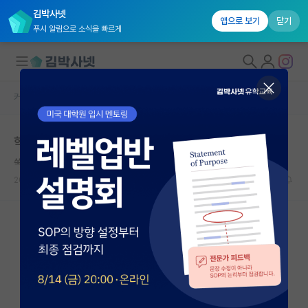
김박사넷
앱으로 보기
닫기
푸시 알림으로 소식을 빠르게
커뮤니티 홈
자유 게시판(아무개랩)
대학원생 모집
학부 인턴 중도 포기 조언
국내대학원 정보
쑥스러운 스티븐 호킹
연구실&오픈랩
2026.07.09
6
723
커뮤니티
커뮤니티 홈
전체글보기
베스트 게시판
IF 명예의전당