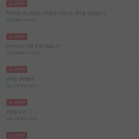
김GPT
학부인턴 하는중인데 대학원을 가겠다는 생각을 접었습니다
3
7
8291
김GPT
박사하시는 분들 존경스럽습니다
19
9
5859
김GPT
대학원 떨어졌다
6
3
9854
김GPT
인턴중 포기
3
9
2654
김GPT