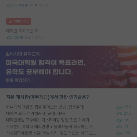
252
43
105983
명예의전당
대학원 자퇴 2년 후
109
5
17270
자유 게시판(아무개랩)에서 핫한 인기글은?
외부에서 괜찮은 랩을 알아보는 방법 (장문주의)
275
대학원 월급 정리해준다 (공대 기준)
275
대학원생들 교수에게 가스라이팅 당한 것은 이해가 갑니다. 안타깝네요.
119
소재분야 석박사 대학원생 + 물박사들이 착각하는 거
74
석사입학예정생 분들! 제발 어느 정도 각오는 하고 오세요.
156