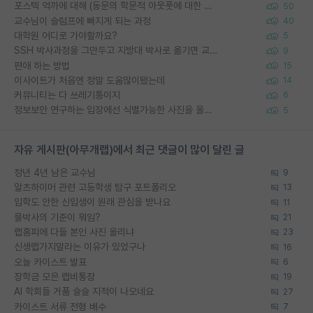
포스텍 억까에 대해 (동문의 학문적 아웃풋에 대한 반박)
50
교수님이 슬럼프에 빠지게 되는 과정
40
대학원 어디로 가야할까요?
5
SSH 박사과정을 그만두고 지방대 박사로 옮기면 교수의 꿈은 끝일까요?
9
편애 하는 방법
15
이사이트가 처음엔 정말 도움많이됐는데
14
커뮤니티는 다 쓰레기통이지
6
정보보안 연구하는 입장에선 식별가능한 사진을 올리는건 비추이긴함
5
자유 게시판(아무개랩)에서 최근 댓글이 많이 달린 글
정년 4년 남은 교수님
9
알츠하이머 관련 고등학생 탐구 포트폴리오
13
입학도 안한 신입생이 원래 관심을 받나요
11
물박사의 기준이 뭐임?
21
랩홈피에 다들 본인 사진 올리냐
23
신생랩가지말라는 이유가 있었구나
16
오늘 카이스트 발표
6
장학금 모은 랩비통장
19
AI 학회들 거품 슬슬 지적이 나오네요
27
카이스트 서류 전형 배수
7