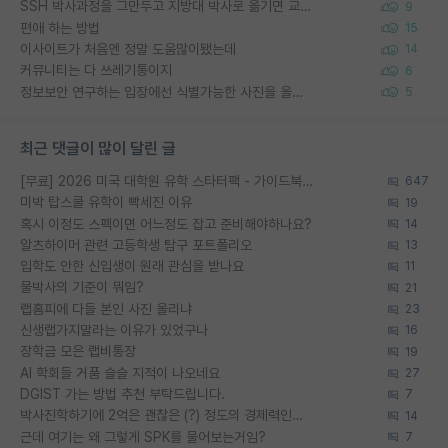
SSH 박사과정을 그만두고 지방대 박사로 옮기면 교수의 꿈은 끝일까요?
9
편애 하는 방법
15
이사이트가 처음엔 정말 도움많이됐는데
14
커뮤니티는 다 쓰레기통이지
6
정보보안 연구하는 입장에선 식별가능한 사진을 올리는건 비추이긴함
5
최근 댓글이 많이 달린 글
[무료] 2026 미국 대학원 유학 스타터팩 - 가이드북 & 합격자 컨택메일 템플릿
647
미박 탑스쿨 유학이 빡세진 이유
19
혹시 이정도 스펙이면 어느정도 잡고 준비해야하나요?
14
알츠하이머 관련 고등학생 탐구 포트폴리오
13
입학도 안한 신입생이 원래 관심을 받나요
11
물박사의 기준이 뭐임?
21
랩홈피에 다들 본인 사진 올리냐
23
신생랩가지말라는 이유가 있었구나
16
장학금 모은 랩비통장
19
AI 학회들 거품 슬슬 지적이 나오네요
27
DGIST 가는 방법 추천 부탁드립니다.
7
박사진학하기에 2억은 괜찮은 (?) 정도의 경제력인가요
14
근데 여기는 왜 그렇게 SPK를 물어보는거임?
7