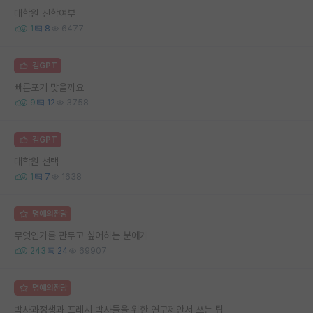
대학원 진학여부
1
8
6477
김GPT
빠른포기 맞을까요
9
12
3758
김GPT
대학원 선택
1
7
1638
명예의전당
무엇인가를 관두고 싶어하는 분에게
243
24
69907
명예의전당
박사과정생과 프레시 박사들을 위한 연구제안서 쓰는 팁