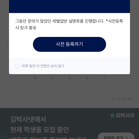
자유 게시판(아무개랩)
그동안 문의가 많았던 레벨업반 설명회를 진행합니다. *사전등록
미국 유학 게시판
시 링크 발송
미국 대학원 합격 후기 게시판
.
사전 등록하기
대학원생 모집 게시판
대학원 합격 후기 게시판
하루 동안 이 컨텐츠 보지 않기
응원해요
공감해요
추천해요
궁금해요
별로에요
연구실(PI) 홍보 게시판
0
0
0
0
1
석박사 채용 정보 게시판
임용 정보 게시판
게시글 공유
학부 인턴 게시판
취업 게시판
임용 후기 게시판