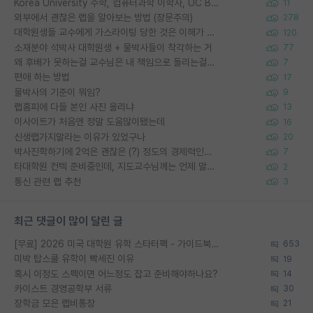
Korea University 수학, 컴퓨터과학 이학사, UC Berkeley 산업공학 대학원 공학박사가 되는 것은 쉽지 않겠죠?
11
외부에서 괜찮은 랩을 알아보는 방법 (장문주의)
278
대학원생들 교수에게 가스라이팅 당한 것은 이해가 갑니다. 안타깝네요.
120
소재분야 석박사 대학원생 + 물박사들이 착각하는 거
77
왜 후배가 못하는걸 교수님은 내 책임으로 돌리는걸까요?
7
편애 하는 방법
17
물박사의 기준이 뭐임?
9
랩홈피에 다들 본인 사진 올리냐
13
이사이트가 처음엔 정말 도움많이됐는데
16
신생랩가지말라는 이유가 있었구나
20
박사진학하기에 2억은 괜찮은 (?) 정도의 경제력인가요
7
타대학원 컨텍 준비중인데, 지도교수님께는 언제 말씀드려야 할까요?
2
통신 관련 랩 추천
3
최근 댓글이 많이 달린 글
[무료] 2026 미국 대학원 유학 스타터팩 - 가이드북 & 합격자 컨택메일 템플릿
653
미박 탑스쿨 유학이 빡세진 이유
19
혹시 이정도 스펙이면 어느정도 잡고 준비해야하나요?
14
카이스트 경영공학부 서류
30
장학금 모은 랩비통장
21