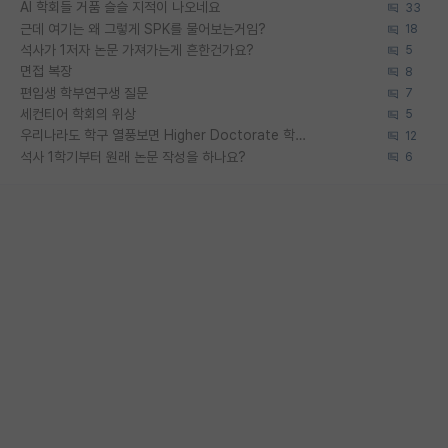
AI 학회들 거품 슬슬 지적이 나오네요
33
근데 여기는 왜 그렇게 SPK를 물어보는거임?
18
석사가 1저자 논문 가져가는게 흔한건가요?
5
면접 복장
8
편입생 학부연구생 질문
7
세컨티어 학회의 위상
5
우리나라도 학구 열풍보면 Higher Doctorate 학위가 필요하다고 봅니다.
12
석사 1학기부터 원래 논문 작성을 하나요?
6