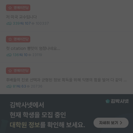
명예의전당
저 미국 교수입니다
339
107
100337
명예의전당
첫 citation 뽕맛이 엄청나네요...
136
10
23119
명예의전당
후배들의 진로 선택과 균형된 정보 획득을 위해 익명의 힘을 빌어 다 같이 연봉 공개 타임 한번 갖는 것 어때요?
81
63
20736