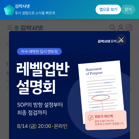
김박사넷
앱으로 보기
닫기
푸시 알림으로 소식을 빠르게
커뮤니티 홈
자유 게시판(아무개랩)
대학원생 모집
대학원생의 4가지 유형
국내대학원 정보
화난 앙투안 라부아지에
연구실&오픈랩
누적 신고가 20개 이상인 사용자입니다.
커뮤니티
2026.07.06
13
9335
커뮤니티 홈
전체글보기
베스트 게시판
IF 명예의전당