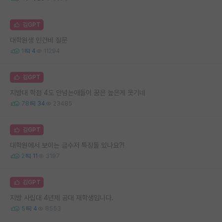
김GPT
대학원생 인건비 질문
1
4
11294
김GPT
지방대 학점 4도 안넘는애들이 꿈은 높은게 웃기네
78
34
23485
김GPT
대학원에서 보이는 금수저 특징들 있나요?!
2
11
3197
김GPT
지방 사립대 4년제 공대 재학생입니다.
5
4
8553