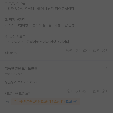
2. 똑똑 게으른
- 괴짜 많아서 오히려 사회에서 상위 티어로 살아감
3. 멍청 부지런
- 의외로 1번이랑 비슷하게 살아감 . 가성비 갑 인생
4. 멍청 게으른
- 모 아니면 도. 탑티어로 살거나 인생 조지거나.
0
0
18
0
1
대댓글 쓰기
엉뚱한 밀턴 프리드먼
2026.07.07
9to9면 부지런이지ㅅㅂ
1
1
39
0
1
대댓글 1개
대댓글 쓰기
해당 댓글을 보려면 로그인이 필요합니다.
로그인하기