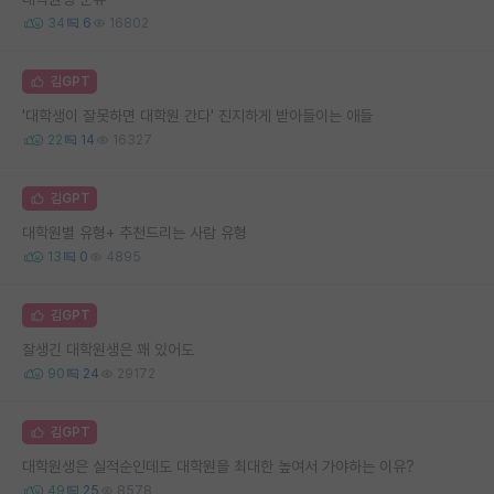
34
6
16802
김GPT
'대학생이 잘못하면 대학원 간다' 진지하게 받아들이는 애들
22
14
16327
김GPT
대학원별 유형+ 추천드리는 사람 유형
13
0
4895
김GPT
잘생긴 대학원생은 꽤 있어도
90
24
29172
김GPT
대학원생은 실적순인데도 대학원을 최대한 높여서 가야하는 이유?
49
25
8578