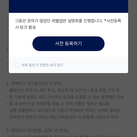
자유 게시판(아무개랩)
그동안 문의가 많았던 레벨업반 설명회를 진행합니다. *사전등록
미국 유학 게시판
시 링크 발송
미국 대학원 합격 후기 게시판
사전 등록하기
대학원생 모집 게시판
1. 똑똑하고 부지런함
- 가장 이상적인 대학원생
대학원 합격 후기 게시판
- 찾아보기 힘든 유형으로 SPK 연구실 내에서도 상위 1%에 속함
하루 동안 이 컨텐츠 보지 않기
- 대부분 교수로 임용되고, 학계에서 부끄럼 없이 활동 가능
연구실(PI) 홍보 게시판
2. 똑똑하고 게으름 (상위 약 5%)
석박사 채용 정보 게시판
- 출퇴근은 딱 9 to 9만 하고, 필요할 때 야근이나 밤샘 주말 근무 함
- 탑 저널에 논문도 내고 가시적인 성과를 도출할 수 있는 잠재력이 있늡
임용 정보 게시판
- 랩 내 분위기 상 악영향을 미칠 수 있어 각별한 케어는 필요함
학부 인턴 게시판
- 보통 정출연이나 대기업으로 가면서 학계와의 거리는 서서히 멀어짐
- 대부분의 평범한 자의식 과잉 대학원생이 이 유형에 속한다고 착각
취업 게시판
3. 멍청하고 부지런함. (상위 약 15%)
임용 후기 게시판