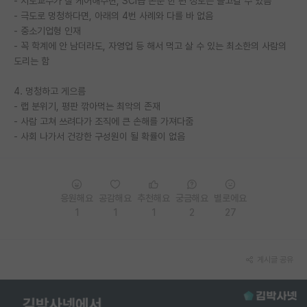
- 지도교수가 잘 케어해주면, SCI급 논문 한 편 정도는 들고갈 수 있음
- 극도로 멍청하다면, 아래의 4번 사례와 다를 바 없음
PI 전용 게시판
- 중소기업형 인재
- 꼭 학계에 안 남더라도, 자영업 등 해서 먹고 살 수 있는 최소한의 사람의
인문사회 계열 게시판
도리는 함
특수/전문대학원 게시판
4. 멍청하고 게으름
반도체/AI 게시판
- 랩 분위기, 평판 깎아먹는 최악의 존재
- 사람 고쳐 쓰려다가 조직에 큰 손해를 가져다줌
장학금/장학생 게시판
- 사회 나가서 건강한 구성원이 될 확률이 없음
학술 정보 게시판
홍보 게시판
응원해요
공감해요
추천해요
궁금해요
별로에요
1
1
1
2
27
커리어
유학교육
게시글 공유
이벤트
반도체 아카데미