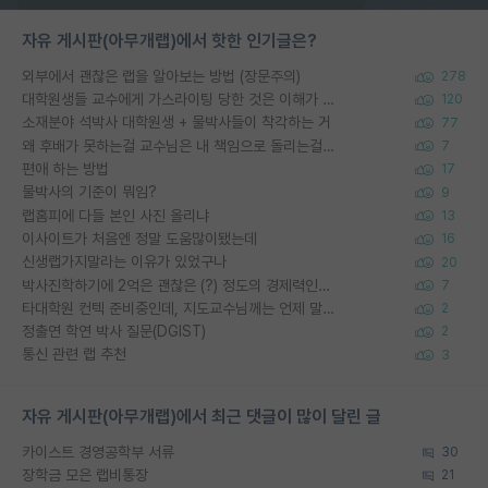
자유 게시판(아무개랩)에서 핫한 인기글은?
외부에서 괜찮은 랩을 알아보는 방법 (장문주의)
278
대학원생들 교수에게 가스라이팅 당한 것은 이해가 갑니다. 안타깝네요.
120
소재분야 석박사 대학원생 + 물박사들이 착각하는 거
77
왜 후배가 못하는걸 교수님은 내 책임으로 돌리는걸까요?
7
편애 하는 방법
17
물박사의 기준이 뭐임?
9
랩홈피에 다들 본인 사진 올리냐
13
이사이트가 처음엔 정말 도움많이됐는데
16
신생랩가지말라는 이유가 있었구나
20
박사진학하기에 2억은 괜찮은 (?) 정도의 경제력인가요
7
타대학원 컨텍 준비중인데, 지도교수님께는 언제 말씀드려야 할까요?
2
정출연 학연 박사 질문(DGIST)
2
통신 관련 랩 추천
3
자유 게시판(아무개랩)에서 최근 댓글이 많이 달린 글
카이스트 경영공학부 서류
30
장학금 모은 랩비통장
21