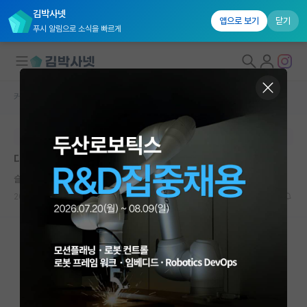
김박사넷
앱으로 보기
닫기
푸시 알림으로 소식을 빠르게
커뮤니티 홈
자유 게시판(아무개랩)
대학원생 모집
본문이 수정되지 않는 박제글입니다.
국내대학원 정보
대학원/SK하이닉스 고민 도와주세요..
연구실&오픈랩
슬기로운 존 폰 노이만
커뮤니티
2026.07.06
25
2590
커뮤니티 홈
전체글보기
베스트 게시판
IF 명예의전당