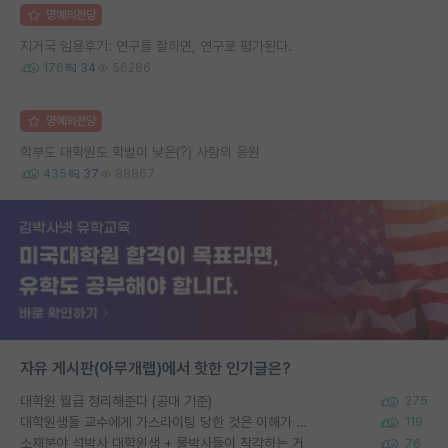
명예의전당
지거국 임용후기: 연구를 잘하면, 연구로 평가된다.
176
34
56286
명예의전당
학부도 대학원도 학벌이 낮은(?) 사람의 응원
435
37
88867
자유 게시판(아무개랩)에서 핫한 인기글은?
대학원 월급 정리해준다 (공대 기준)
275
대학원생들 교수에게 가스라이팅 당한 것은 이해가 갑니다. 안타깝네요.
119
소재분야 석박사 대학원생 + 물박사들이 착각하는 거
76