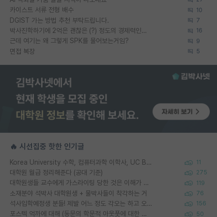
카이스트 서류 전형 배수
10
DGIST 가는 방법 추천 부탁드립니다.
7
박사진학하기에 2억은 괜찮은 (?) 정도의 경제력인가요
16
근데 여기는 왜 그렇게 SPK를 물어보는거임?
9
면접 복장
5
🔥 시선집중 핫한 인기글
Korea University 수학, 컴퓨터과학 이학사, UC Berkeley 산업공학 대학원 공학박사가 되는 것은 쉽지 않겠죠?
11
대학원 월급 정리해준다 (공대 기준)
275
대학원생들 교수에게 가스라이팅 당한 것은 이해가 갑니다. 안타깝네요.
119
소재분야 석박사 대학원생 + 물박사들이 착각하는 거
76
석사입학예정생 분들! 제발 어느 정도 각오는 하고 오세요.
156
포스텍 억까에 대해 (동문의 학문적 아웃풋에 대한 반박)
50