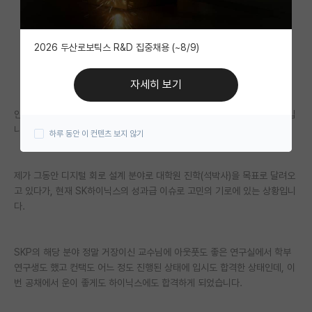
자유 게시판(아무개랩)
2026 두산로보틱스 R&D 집중채용 (~8/9)
미국 유학 게시판
미국 대학원 합격 후기 게시판
자세히 보기
대학원생 모집 게시판
안녕하세요! 저는 이제 곧 졸업을 앞둔 KY 전자공학부 회로설계러 학부생입
니다.
하루 동안 이 컨텐츠 보지 않기
대학원 합격 후기 게시판
연구실(PI) 홍보 게시판
제가 그동안 디지털 회로 설계 분야로 대학원 진학(석박사)을 목표로 달려오
고 있다가, 현재 SK하이닉스의 성과급 이슈로 고민의 기로에 있는 상황입니
석박사 채용 정보 게시판
다.
임용 정보 게시판
학부 인턴 게시판
SKP의 해당 분야 정말 거장이신 교수님에 아웃풋도 좋은 연구실에서 학부
연구생도 했고 컨택도 어느 정도 진행된 상태에 입시도 합격한 상태인데, 이
취업 게시판
번 공채에서 운이 좋게도 하이닉스에도 합격하게 되었습니다.
임용 후기 게시판