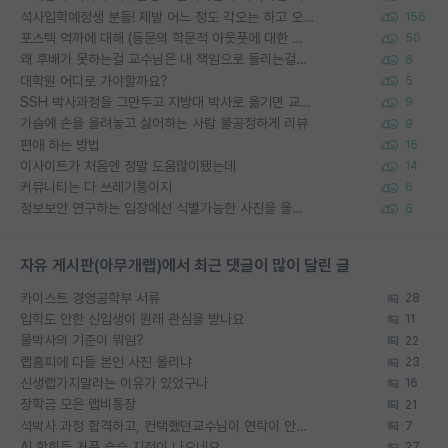
석사입학예정생 분들! 제발 어느 정도 각오는 하고 오세요.
156
포스텍 억까에 대해 (동문의 학문적 아웃풋에 대한 반박)
50
왜 후배가 못하는걸 교수님은 내 책임으로 돌리는걸까요?
6
대학원 어디로 가야할까요?
5
SSH 박사과정을 그만두고 지방대 박사로 옮기면 교수의 꿈은 끝일까요?
9
가슴에 손을 올려놓고 싫어하는 사람 불공정하게 리뷰
9
편애 하는 방법
16
이사이트가 처음엔 정말 도움많이됐는데
14
커뮤니티는 다 쓰레기통이지
6
정보보안 연구하는 입장에선 식별가능한 사진을 올리는건 비추이긴함
6
자유 게시판(아무개랩)에서 최근 댓글이 많이 달린 글
카이스트 경영공학부 서류
28
입학도 안한 신입생이 원래 관심을 받나요
11
물박사의 기준이 뭐임?
22
랩홈피에 다들 본인 사진 올리냐
23
신생랩가지말라는 이유가 있었구나
16
장학금 모은 랩비통장
21
석박사 과정 합격하고, 컨택했던교수님이 연락이 안됩니다...
7
AI 학회들 거품 슬슬 지적이 나오네요
27