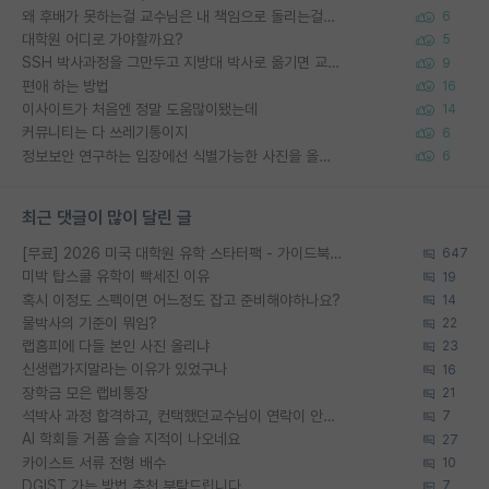
왜 후배가 못하는걸 교수님은 내 책임으로 돌리는걸까요?
6
대학원 어디로 가야할까요?
5
SSH 박사과정을 그만두고 지방대 박사로 옮기면 교수의 꿈은 끝일까요?
9
편애 하는 방법
16
이사이트가 처음엔 정말 도움많이됐는데
14
커뮤니티는 다 쓰레기통이지
6
정보보안 연구하는 입장에선 식별가능한 사진을 올리는건 비추이긴함
6
최근 댓글이 많이 달린 글
[무료] 2026 미국 대학원 유학 스타터팩 - 가이드북 & 합격자 컨택메일 템플릿
647
미박 탑스쿨 유학이 빡세진 이유
19
혹시 이정도 스펙이면 어느정도 잡고 준비해야하나요?
14
물박사의 기준이 뭐임?
22
랩홈피에 다들 본인 사진 올리냐
23
신생랩가지말라는 이유가 있었구나
16
장학금 모은 랩비통장
21
석박사 과정 합격하고, 컨택했던교수님이 연락이 안됩니다...
7
AI 학회들 거품 슬슬 지적이 나오네요
27
카이스트 서류 전형 배수
10
DGIST 가는 방법 추천 부탁드립니다.
7