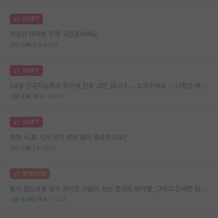
김GPT
직장인 대학원 진학 고민중이에요
0
2
4026
김GPT
24살 인공지능학과 학부생 진로 고민 입니다 ... 도와주세요 ... ! (학점 매우 안 좋음 주의 )
4
10
3904
김GPT
취업 시 AI 석사 연구 분야 많이 중요한가요?
0
1
2127
명예의전당
동서 랩노비를 모두 겪어온 사람이 보는 한국의 워라밸, 그리고 간곡한 당부의 말씀
89
11
17341