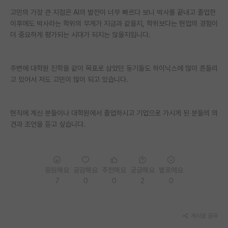
고민의 가장 큰 지점은 AI의 발전이 너무 빠르다 보니 박사를 끝내고 졸업한
PI 전용 게시판
이후에도 박사라는 학위의 무게가 지금과 같을지, 학위보다는 현업의 경험이
더 중요하게 평가되는 시대가 되지는 않을지입니다.
인문사회 계열 게시판
특수/전문대학원 게시판
주변에 대학원 진학을 같이 목표로 삼았던 동기들도 하이닉스에 많이 흔들리
반도체/AI 게시판
고 있어서 저도 고민이 많이 되고 있습니다.
장학금/장학생 게시판
현직에 계신 분들이나 대학원에서 졸업하시고 기업으로 가시게 된 분들의 의
학술 정보 게시판
견과 조언을 듣고 싶습니다.
홍보 게시판
커리어
응원해요
공감해요
추천해요
궁금해요
별로에요
유학교육
7
0
0
2
0
이벤트
게시글 공유
반도체 아카데미