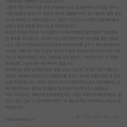
서류에서는 경쟁력이 있으신듯 합니다.
그렇게 되면 여러가지로 최종인터뷰에서 보인 발표등에서 보안점을 찾아나
가실수있을것 같습니다. 단순히 영어도 엄청떨어지지 않고 발표도 엄청 못한
건 아니다라는건 애매모호합니다. 본인이 지도교수나 다른지인들에게 물어
보면서 한번 검토를 받으시는걸 추천드립니다.
미국은 한국과 다르게 "나 지금까지 이거이거해왔어 많이했지?" 이런점에
큰 흥미를 못느낍니다. 오히려 "나는 이런 전문가야" 라는점을 훨씬 선호합
니다. 저도 미국학교에서 자리잡을때 최종인터뷰를 앞두고 정말 많은분에게
조언을 구했는데, 다들 "논문도 많이썼고 많이 한건아는데 오히려 어떤 전문
가인지 햇갈리게된다."라는 코맨트를 많이 받았고, 그러면서 연구 2-3개로
확 줄인후 그것에 맞는 비전톡까지 했습니다.
한국에서는 좋은 논문많이쓰면 장땡 느낌이 있는데, 미국은 사뭇 다릅니다.
본인이 어떤분야 전문가이고 어떤연구를 할건지 하나의 흐름으로만 딱 맞추
는걸 추천드립니다. 아마도 학교가 아니라 NIH/연구소같이 직장생활하는곳
에 지원하다보니 원하는 인재상도 정규직과 비슷하게 보는것같네요.
저도 미국포닥도 여러군데 인터뷰봤었지만 그때는 최종인터뷰같은개념도 없
었고, 저도 그냥 "나 연구짱많이햇다~"로 했는데 학교 포닥에서는 최소한 잘
먹혔습니다.
1
0
9
0
0
대댓글 1개
대댓글 쓰기