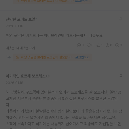
해당 댓글을 보려면 로그인이 필요합니다.
로그인하기
산만한 로버트 보일
*
2026.01.18
해외 포닥은 여기보다는 하이브레인넷 가보시는게 더 나을듯요
0
0
1
0
0
대댓글 1개
대댓글 쓰기
해당 댓글을 보려면 로그인이 필요합니다.
로그인하기
이기적인 호르헤 보르헤스
2026.01.18
NIH/병원/연구소쪽에 있어본적이 없어서 프로세스를 잘 모르지만, 일반 공
고처럼 서류부터 줌인터뷰 최종인터뷰와 같은 프로세스를 밟으신 모양입니
다.
최종까지 가셨는데 불발된것이면 쉽게 본인보다 더 좋은경쟁자가 됐다는 점
이겠죠. 반대로 말하자면 최종에서 떨어진 모습을 돌아보시면 되겠고요.
스펙이 부족하다고 하기에는 서류까지 넘어가시고 최종에도 가신점을 보면