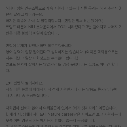
NIH나 병원 연구소쪽으로 계속 지원하고 있는데 서류 통과는 하고 추천서 3
PI 전용 게시판
편씩 달라고 하더라구요.
인문사회 계열 게시판
하지만 최종에 가서 꼭 불합격합니다. (면접만 벌써 5번 봤어요.)
트럼프 때문에 NIH 셧다운되어서 TO가 사라졌다고 3번 떨어지고 나머지 2
특수/전문대학원 게시판
번은 최종 불합격 메일이 왔습니다.
반도체/AI 게시판
면접에 문제가 있었나 하면 잘모르겠습니다.
영어 능력이 엄청 떨어진다고 생각하지는 않습니다. (외국은 학회등으로는
장학금/장학생 게시판
자주 다녔고 일상 대화정도는 무리없이 합니다.)
발표도 완벽히 잘하지는 않았지만 또 엄청 못했다라는 느낌도 아니긴 합니
학술 정보 게시판
다.
홍보 게시판
근데 번번히 떨어지네요.
커리어
사실 다른 분들에 비해서 아직 적게 지원한거다 라는 말씀도 듣지만, 1년이
나 지나니 좀 조급해집니다..
유학교육
저희랩이 선배가 없어서 여쭤볼곳이 없어서 (제가 첫제자라.) 여쭙습니다.
이벤트
1. 제가 지금 NIH 사이트나 Nature career같은 사이트만 보고 지원하는데
보통 어떤 경로로 지원하시는지 방법이 없는지 궁금합니다.
반도체 아카데미
2. 세분 교수님들께 매번 추천서를 요구드리기가 너무 부답스럽습니다. 원래