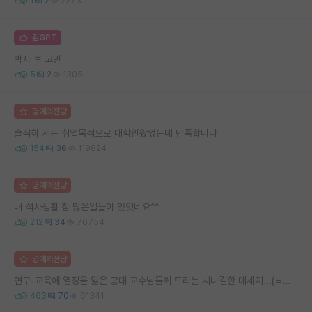
1
2
2273
김GPT
박사 후 고민
5
2
1305
명예의전당
솔직히 저는 취업목적으로 대학원왔었는데 만족합니다
154
36
119824
명예의전당
내 석사생활 참 많은일들이 있엇네요^^
212
34
76754
명예의전당
연구-교육에 열정을 잃은 공대 교수님들께 드리는 시니컬한 메세지...(ㅂㄷㅂㄷ)
463
70
61341