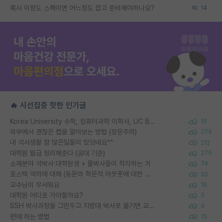
혹시 이정도 스펙이면 어느정도 잡고 준비해야하나요?
14
🔥 시선집중 핫한 인기글
Korea University 수학, 컴퓨터과학 이학사, UC Berkeley 산업공학 대학원 공학박사가 되는 것은 쉽지 않겠죠?
10
외부에서 괜찮은 랩을 알아보는 방법 (장문주의)
275
내 석사생활 참 많은일들이 있엇네요^^
212
대학원 월급 정리해준다 (공대 기준)
275
소재분야 석박사 대학원생 + 물박사들이 착각하는 거
74
포스텍 억까에 대해 (동문의 학문적 아웃풋에 대한 반박)
50
교수님이 무서워요
16
대학원 어디로 가야할까요?
5
SSH 박사과정을 그만두고 지방대 박사로 옮기면 교수의 꿈은 끝일까요?
9
편애 하는 방법
15