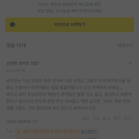
카카오 계정과 연동하여 게시글에 달린
댓글 알람, 소식등을 빠르게 받아보세요
카카오로 시작하기
댓글 13개
댓글쓰기
산만한 로버트 보일
*
2026.01.18
바이오는 지금 트럼프 정부 연구비 삭감 문제도 그렇고 미국 제약회사들 상
황도 안좋아서 미국애들도 엄청 힘들어합니다 너무 자책하지 마세요…
바이오 같이 트럼프한테 찍힌(?) 분야들은 말할 것도 없고, 중국하고 싸워야
한다고 밀어주던 반도체 관련 미군 과제들도 예전 같으면 그래도 한번 연장
해줄 것들도 그냥 일년만에 성과 없다고 날리더라구요…
0
0
4
0
0
대댓글 2개
대댓글 쓰기
해당 댓글을 보려면 로그인이 필요합니다.
로그인하기