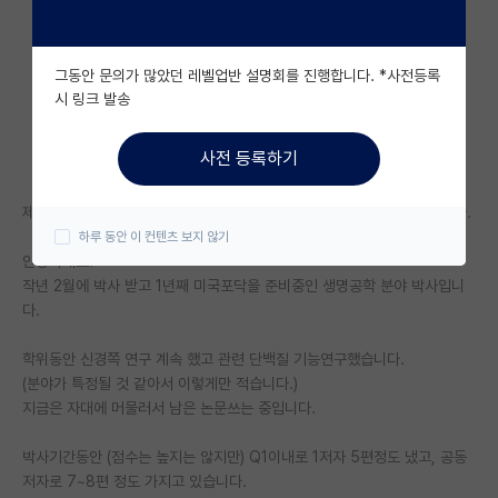
자유 게시판(아무개랩)
그동안 문의가 많았던 레벨업반 설명회를 진행합니다. *사전등록
미국 유학 게시판
시 링크 발송
미국 대학원 합격 후기 게시판
사전 등록하기
대학원생 모집 게시판
제가 여기 커뮤니티 성향을 잘 몰라 두서 없이 글쓰는 점 양해부탁드립니다.
대학원 합격 후기 게시판
하루 동안 이 컨텐츠 보지 않기
안녕하세요.
연구실(PI) 홍보 게시판
작년 2월에 박사 받고 1년째 미국포닥을 준비중인 생명공학 분야 박사입니
석박사 채용 정보 게시판
다.
임용 정보 게시판
학위동안 신경쪽 연구 계속 했고 관련 단백질 기능연구했습니다.
(분야가 특정될 것 같아서 이렇게만 적습니다.)
학부 인턴 게시판
지금은 자대에 머물러서 남은 논문쓰는 중입니다.
취업 게시판
박사기간동안 (점수는 높지는 않지만) Q1이내로 1저자 5편정도 냈고, 공동
저자로 7~8편 정도 가지고 있습니다.
임용 후기 게시판