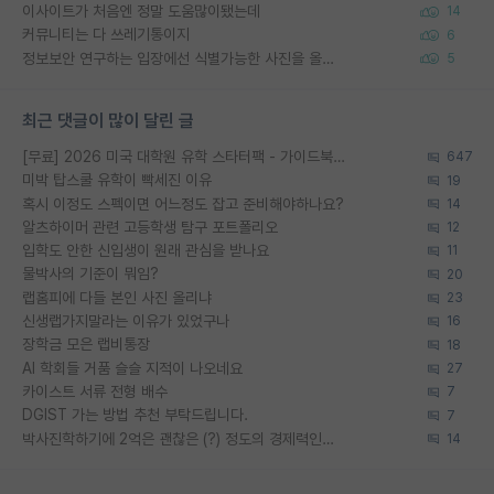
이사이트가 처음엔 정말 도움많이됐는데
14
커뮤니티는 다 쓰레기통이지
6
정보보안 연구하는 입장에선 식별가능한 사진을 올리는건 비추이긴함
5
최근 댓글이 많이 달린 글
[무료] 2026 미국 대학원 유학 스타터팩 - 가이드북 & 합격자 컨택메일 템플릿
647
미박 탑스쿨 유학이 빡세진 이유
19
혹시 이정도 스펙이면 어느정도 잡고 준비해야하나요?
14
알츠하이머 관련 고등학생 탐구 포트폴리오
12
입학도 안한 신입생이 원래 관심을 받나요
11
물박사의 기준이 뭐임?
20
랩홈피에 다들 본인 사진 올리냐
23
신생랩가지말라는 이유가 있었구나
16
장학금 모은 랩비통장
18
AI 학회들 거품 슬슬 지적이 나오네요
27
카이스트 서류 전형 배수
7
DGIST 가는 방법 추천 부탁드립니다.
7
박사진학하기에 2억은 괜찮은 (?) 정도의 경제력인가요
14