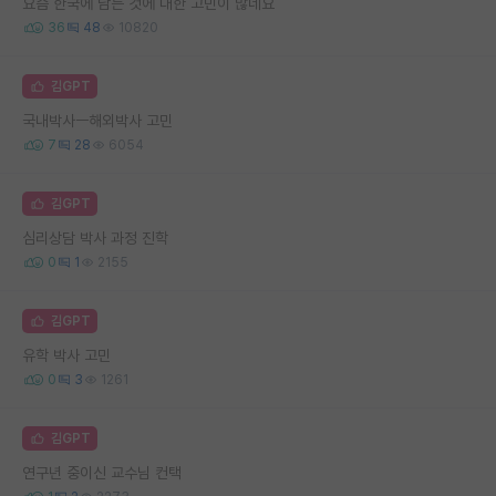
요즘 한국에 남는 것에 대한 고민이 많네요
36
48
10820
김GPT
국내박사ㅡ해외박사 고민
7
28
6054
김GPT
심리상담 박사 과정 진학
0
1
2155
김GPT
유학 박사 고민
0
3
1261
김GPT
연구년 중이신 교수님 컨택