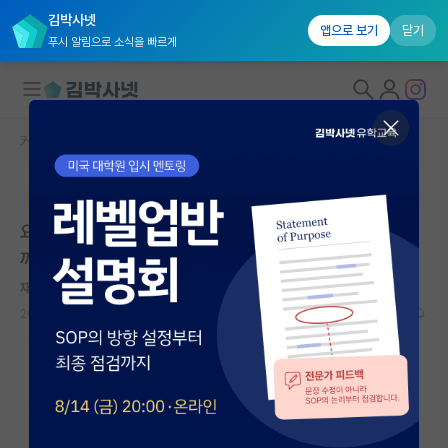
김박사넷
앱으로 보기
닫기
푸시 알림으로 소식을 빠르게
커뮤니티 홈
미국 유학 게시판
대학원생 모집
본문이 수정되지 않는 박제글입니다.
국내대학원 정보
요새 미국 포닥 모두 힘든건가요 아님 제 능력이 부족한걸
연구실&오픈랩
까요?
커뮤니티
재치있는 맹자
2026.01.18
13
11422
커뮤니티 홈
전체글보기
베스트 게시판
IF 명예의전당