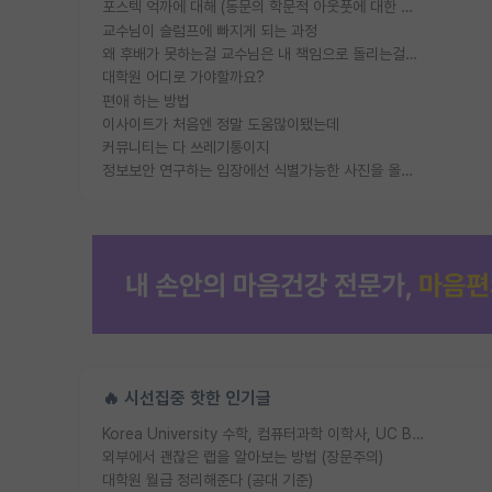
포스텍 억까에 대해 (동문의 학문적 아웃풋에 대한 반박)
교수님이 슬럼프에 빠지게 되는 과정
왜 후배가 못하는걸 교수님은 내 책임으로 돌리는걸까요?
대학원 어디로 가야할까요?
편애 하는 방법
이사이트가 처음엔 정말 도움많이됐는데
커뮤니티는 다 쓰레기통이지
정보보안 연구하는 입장에선 식별가능한 사진을 올리는건 비추이긴함
🔥 시선집중 핫한 인기글
Korea University 수학, 컴퓨터과학 이학사, UC Berkeley 산업공학 대학원 공학박사가 되는 것은 쉽지 않겠죠?
외부에서 괜찮은 랩을 알아보는 방법 (장문주의)
대학원 월급 정리해준다 (공대 기준)