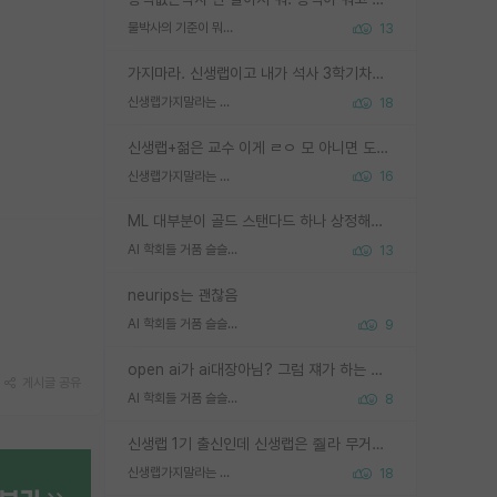
물박사의 기준이 뭐임?
13
가지마라. 신생랩이고 내가 석사 3학기차인데 최고참인데 나도 아무것도 모르는데 교수가 후배들 왜 논문 교육 안시키냐. 논문 왜 안 써오냐 닦달한다
신생랩가지말라는 이유가 있었구나
18
신생랩+젊은 교수 이게 ㄹㅇ 모 아니면 도인듯.
신생랩가지말라는 이유가 있었구나
16
ML 대부분이 골드 스탠다드 하나 상정해놓고 (벤치마크 데이터셋이 여러 개면 여러 개 상정) 그거 얼마나 잘 맞추나 싸움임 가끔 번뜩이는 설계 철학을 보여주는 논문들도 있지만 대부분 그거 성적 얼마나 더 올리느라에 혈안이 되어 있는 측면이 잇음
AI 학회들 거품 슬슬 지적이 나오네요
13
neurips는 괜찮음
AI 학회들 거품 슬슬 지적이 나오네요
9
open ai가 ai대장아님? 그럼 쟤가 하는 말이 다 맞겠네
게시글 공유
AI 학회들 거품 슬슬 지적이 나오네요
8
신생랩 1기 출신인데 신생랩은 줠라 무거운 바벨 같은거임. 들면 대박인데 못들면 깔려 죽음. 아무도 알려주지 않는 환경에서 자생해야하지만, 일단 살아남았다면 그 어떤 사람보다 악착같고 생존력 높은 사람으로 거듭날 수 있음
신생랩가지말라는 이유가 있었구나
18