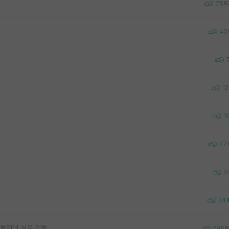
75
40
12
1
37
2
24
을텐데 싶은 것들
295