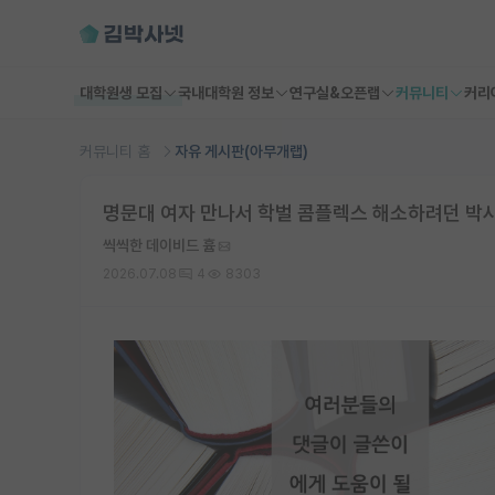
대학원생 모집
국내대학원 정보
연구실&오픈랩
커뮤니티
커리
커뮤니티 홈
자유 게시판(아무개랩)
명문대 여자 만나서 학벌 콤플렉스 해소하려던 박
씩씩한 데이비드 흄
2026.07.08
4
8303