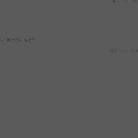
0
0
나게 글 쓴건지 설명좀
0
0