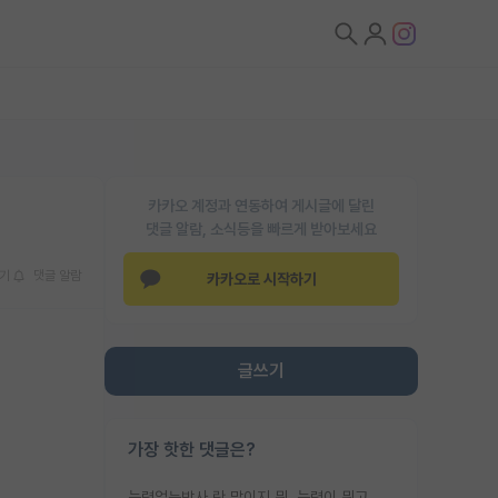
카카오 계정과 연동하여 게시글에 달린
댓글 알람, 소식등을 빠르게 받아보세요
기
댓글 알람
카카오로 시작하기
글쓰기
가장 핫한 댓글은?
능력없는박사 란 말이지 뭐. 능력이 뭐고 능력이 있다는게 뭔지는 사람마다 기준이 다르니까 얘기해봐야 서로 자기 기준만 얘기해서 논쟁이 끝이 안나고. 주위에서 능력있고 야심있는 신입생이 교수가 유의미한 피드백을 아예 안주면서 제대로된 과제에 참여해볼 기회도 제공하지 않고 잡일 뺑뺑이만 돌려서 맨날 단순작업만 하면서 밤새다가 눈빛이 점점 죽어가는걸 본 사람은 물박사는 교수탓이라고 하고, 교수는 이것저것 알려도 주고 기회도 주고 사수 동기 붙여주면서 어떻게든 끌고가려고 하는데 본인이 매일 뺀질거리면서 출근 하는둥마는둥 하다가 기껏 와서도 폰이나 쳐다보다가 실험 망치고 저녁약속있어서 먼저 가볼게요~ 하는걸 본 사람은 물박사는 본인탓이라고 함.