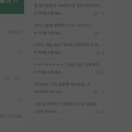
뭐 토익같은게 되버린거죠 토익 900이라고 영어잘하는건 아닙니다만 잘하는사람은 다 900을 넘는 그런
AI 학회들 거품 슬슬 지적이 나오네요
10
내가 그렇게 말할땐 신고나 누르더니
댓글쓰기
AI 학회들 거품 슬슬 지적이 나오네요
11
그거도 아님 ai는 1등부터 9등까지 다 있음 그거도 없는 사람은 뭐냐 교수가 그냥 못하게 한거 1등급도 교수가 막으면 안됨
AI 학회들 거품 슬슬 지적이 나오네요
8
ㅋㅋㅋㅋㅋㅋ ㅠㅠ 그래서 일단 유명해지는게 중요한거같습니다
AI 학회들 거품 슬슬 지적이 나오네요
8
6
0
0
32살에도 이런 질문을 하는군요...?
박사진학하기에 2억은 괜찮은 (?) 정도의 경제력인가요
23
나랑 걍 판박이인 상황이네 진심 뭐같음
신생랩가지말라는 이유가 있었구나
8
결국 그 자손들