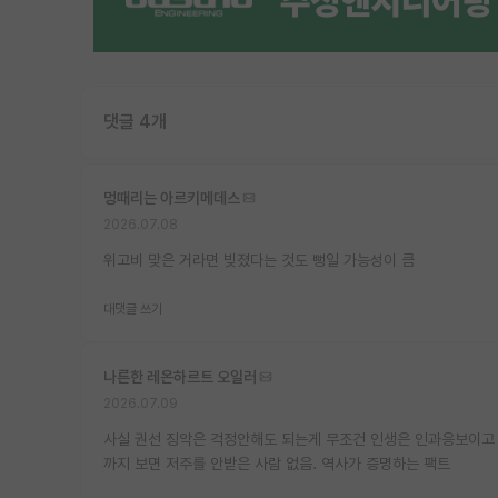
댓글 4개
멍때리는 아르키메데스
2026.07.08
위고비 맞은 거라면 빚졌다는 것도 뻥일 가능성이 큼
대댓글 쓰기
나른한 레온하르트 오일러
2026.07.09
사실 권선 징악은 걱정안해도 되는게 무조건 인생은 인과응보이고 
까지 보면 저주를 안받은 사람 없음. 역사가 증명하는 팩트