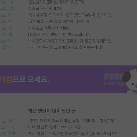
신생랩가지말라는 이유가 있었구나
50
장학금 모은 랩비통장
40
석박사 과정 합격하고, 컨택했던교수님이 연락이 안됩니다...
6
AI 학회들 거품 슬슬 지적이 나오네요
5
카이스트 서류 전형 배수
16
DGIST 가는 방법 추천 부탁드립니다.
14
박사진학하기에 2억은 괜찮은 (?) 정도의 경제력인가요
6
근데 여기는 왜 그렇게 SPK를 물어보는거임?
6
최근 댓글이 많이 달린 글
[무료] 2026 미국 대학원 유학 스타터팩 - 가이드북 & 합격자 컨택메일 템플릿
10
미박 탑스쿨 유학이 빡세진 이유
275
혹시 이정도 스펙이면 어느정도 잡고 준비해야하나요?
275