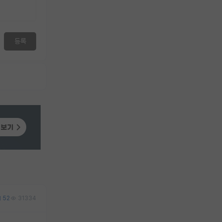
등록
52
31334