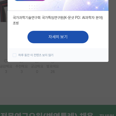
국가과학기술연구회 국가특임연구원(K-문샷 PD: AI과학자 분야)
초빙
자세히 보기
하루 동안 이 컨텐츠 보지 않기
공감해요
추천해요
궁금해요
별로에요
3
3
0
28