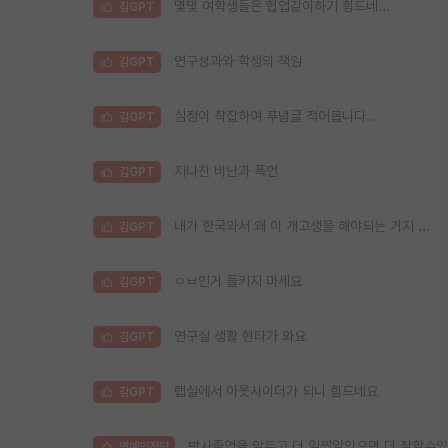
몇몇 여학생들은 협업같이하기 힘드네...
김GPT
연구성과와 학생의 책임
김GPT
심정이 착잡하여 푸념글 적어봅니다..
김GPT
지나친 비난과 폭언
김GPT
내가 한국와서 왜 이 개고생을 해야되는 거지 ...
김GPT
ㅇㅂ인거 들키지 마세요
김GPT
연구실 생활 현타가 와요
김GPT
랩실에서 아웃사이더가 되니 힘드네요
김GPT
박사졸업을 앞두고 더 일찍알았으면 더 잘할수있
명예의전당