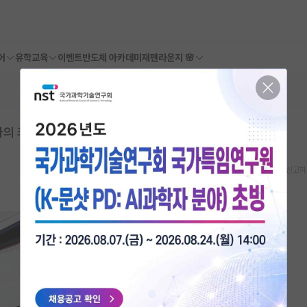
어
유학교육
이벤트
반도체 아카데미
재팬라운지 🌸
사의 최후
스크랩
신고하