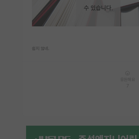
쉽지 않네.
응원해요
7