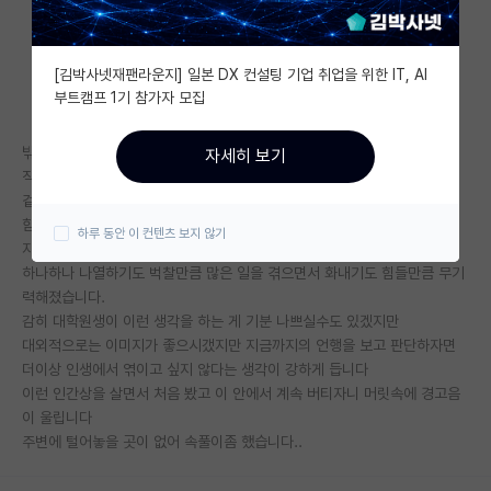
자유 게시판(아무개랩)
[김박사넷재팬라운지] 일본 DX 컨설팅 기업 취업을 위한 IT, AI
미국 유학 게시판
부트캠프 1기 참가자 모집
미국 대학원 합격 후기 게시판
밖에서 봤을 땐 융통성 있고 지도도 잘 해주시는 교수님이신 것 같았는데
자세히 보기
대학원생 모집 게시판
직접 겪어보니 소시오패스.. 같네요
겉으로 드러나는 이미지가 중요하시고 내부적으로는 사람봐가면서 (본인이
대학원 합격 후기 게시판
함부로 해도 괜찮은 학생들한테만)
하루 동안 이 컨텐츠 보지 않기
자존감 떨어뜨리는 말과 행동을 일삼고, 차별까지..
연구실(PI) 홍보 게시판
하나하나 나열하기도 벅찰만큼 많은 일을 겪으면서 화내기도 힘들만큼 무기
력해졌습니다.
석박사 채용 정보 게시판
감히 대학원생이 이런 생각을 하는 게 기분 나쁘실수도 있겠지만
대외적으로는 이미지가 좋으시갰지만 지금까지의 언행을 보고 판단하자면
임용 정보 게시판
더이상 인생에서 엮이고 싶지 않다는 생각이 강하게 듭니다
학부 인턴 게시판
이런 인간상을 살면서 처음 봤고 이 안에서 계속 버티자니 머릿속에 경고음
이 울립니다
취업 게시판
주변에 털어놓을 곳이 없어 속풀이좀 했습니다..
임용 후기 게시판