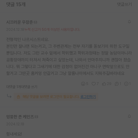
댓글 15개
댓글쓰기
재팬라운지 🌸
시끄러운 우장춘
2024.12.18
누적 신고가 50개 이상인 사용자입니다.
전형적인 나르시스트네요.
본인만 잘나면 되는거고, 그 주변관계는 전부 자기를 돋보기이 위한 도구일
뿐입니다. 저도 그런 교수 밑에서 학위했고 학위과정때는 정말 농담이아니라
공황장애까지 터져서 쳐죽이고 싶었는데, 나와서 안마주치니까 괜찮아 졌습
니다. 뭐 그렇다고 그새기에 대한 감정이 없어진건 아니구 연락앞으로도 안
할거고 그딴곳 홈커밍 안갈거고 그낭 알룸나이에서도 지워주길바라네요
5
7
29
1
1
대댓글 1개
대댓글 쓰기
해당 댓글을 보려면 로그인이 필요합니다.
로그인하기
엉뚱한 존 케인즈
2024.12.18
힘내세요!