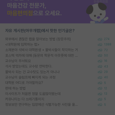
자유 게시판(아무개랩)에서 핫한 인기글은?
외부에서 괜찮은 랩을 알아보는 방법 (장문주의)
274
<대학원에 입학하는 법>
1388
소재분야 석박사 대학원생 + 물박사들이 착각하는 거
72
포스텍 억까에 대해 (동문의 학문적 아웃풋에 대한 반박)
50
교수님이 무서워요
16
석사 받았는데도 교수랑 연락한다.
43
물박사 되는 건 교수탓도 있는거 아니냐
29
교수님이 슬럼프에 빠지게 되는 과정
40
대학원 어디로 가야할까요?
5
편애 하는 방법
12
이사이트가 처음엔 정말 도움많이됐는데
13
커뮤니티는 다 쓰레기통이지
5
정보보안 연구하는 입장에선 식별가능한 사진을 올리는건 비추이긴함
5