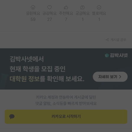
PI 전용 게시판
응원해요
공감해요
추천해요
궁금해요
별로에요
59
27
7
1
1
인문사회 계열 게시판
특수/전문대학원 게시판
게시글 공유
반도체/AI 게시판
장학금/장학생 게시판
학술 정보 게시판
홍보 게시판
커리어
카카오 계정과 연동하여 게시글에 달린
유학교육
댓글 알람, 소식등을 빠르게 받아보세요
이벤트
카카오로 시작하기
반도체 아카데미