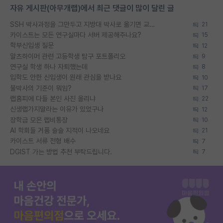
자유 게시판(아무개랩)에서 최근 댓글이 많이 달린 글
SSH 박사과정을 그만두고 지방대 박사로 옮기면 교수의 꿈은 끝일까요?
21
카이스트는 모든 연구실마다 서버 제공해주나요?
15
학부신입생 질문
12
알츠하이머 관련 고등학생 탐구 포트폴리오
9
연구실 학생 하나 자퇴했는데
8
입학도 안한 신입생이 원래 관심을 받나요
10
물박사의 기준이 뭐임?
17
랩홈피에 다들 본인 사진 올리냐
22
신생랩가지말라는 이유가 있었구나
12
장학금 모은 랩비통장
10
AI 학회들 거품 슬슬 지적이 나오네요
21
카이스트 서류 전형 배수
7
DGIST 가는 방법 추천 부탁드립니다.
7