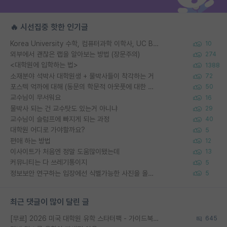
🔥 시선집중 핫한 인기글
Korea University 수학, 컴퓨터과학 이학사, UC Berkeley 산업공학 대학원 공학박사가 되는 것은 쉽지 않겠죠?
10
외부에서 괜찮은 랩을 알아보는 방법 (장문주의)
274
<대학원에 입학하는 법>
1388
소재분야 석박사 대학원생 + 물박사들이 착각하는 거
72
포스텍 억까에 대해 (동문의 학문적 아웃풋에 대한 반박)
50
교수님이 무서워요
16
물박사 되는 건 교수탓도 있는거 아니냐
29
교수님이 슬럼프에 빠지게 되는 과정
40
대학원 어디로 가야할까요?
5
편애 하는 방법
12
이사이트가 처음엔 정말 도움많이됐는데
13
커뮤니티는 다 쓰레기통이지
5
정보보안 연구하는 입장에선 식별가능한 사진을 올리는건 비추이긴함
5
최근 댓글이 많이 달린 글
[무료] 2026 미국 대학원 유학 스타터팩 - 가이드북 & 합격자 컨택메일 템플릿
645