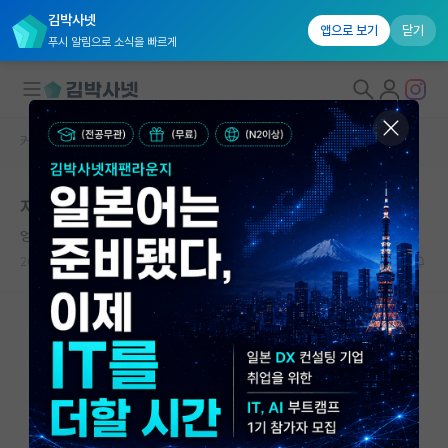
김박사넷
앱으로 보기
닫기
푸시 알림으로 소식을 빠르게
커뮤니티 홈
자유 게시판(아무개랩)
대학원생 모집
지도 교수님께 이런 감정이 들어도 되는지
국내대학원 정보
엉뚱한 아담 스미스
연구실&오픈랩
2024.12.17
15
23740
커뮤니티
커뮤니티 홈
전체글보기
베스트 게시판
IF 명예의전당