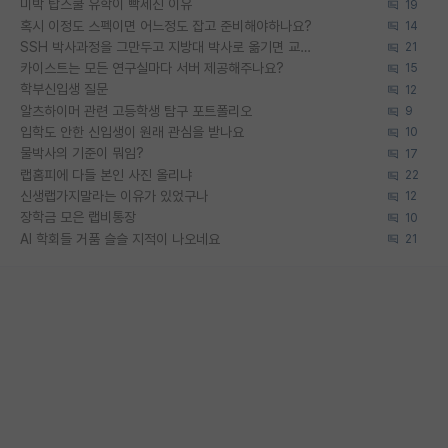
미박 탑스쿨 유학이 빡세진 이유
19
혹시 이정도 스펙이면 어느정도 잡고 준비해야하나요?
14
SSH 박사과정을 그만두고 지방대 박사로 옮기면 교수의 꿈은 끝일까요?
21
카이스트는 모든 연구실마다 서버 제공해주나요?
15
학부신입생 질문
12
알츠하이머 관련 고등학생 탐구 포트폴리오
9
입학도 안한 신입생이 원래 관심을 받나요
10
물박사의 기준이 뭐임?
17
랩홈피에 다들 본인 사진 올리냐
22
신생랩가지말라는 이유가 있었구나
12
장학금 모은 랩비통장
10
AI 학회들 거품 슬슬 지적이 나오네요
21