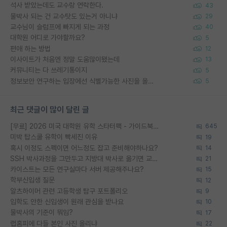
석사 받았는데도 교수랑 연락한다.
43
물박사 되는 건 교수탓도 있는거 아니냐
29
교수님이 슬럼프에 빠지게 되는 과정
40
대학원 어디로 가야할까요?
5
편애 하는 방법
12
이사이트가 처음엔 정말 도움많이됐는데
13
커뮤니티는 다 쓰레기통이지
5
정보보안 연구하는 입장에선 식별가능한 사진을 올리는건 비추이긴함
5
최근 댓글이 많이 달린 글
[무료] 2026 미국 대학원 유학 스타터팩 - 가이드북 & 합격자 컨택메일 템플릿
645
미박 탑스쿨 유학이 빡세진 이유
19
혹시 이정도 스펙이면 어느정도 잡고 준비해야하나요?
14
SSH 박사과정을 그만두고 지방대 박사로 옮기면 교수의 꿈은 끝일까요?
21
카이스트는 모든 연구실마다 서버 제공해주나요?
15
학부신입생 질문
12
알츠하이머 관련 고등학생 탐구 포트폴리오
9
입학도 안한 신입생이 원래 관심을 받나요
10
물박사의 기준이 뭐임?
17
랩홈피에 다들 본인 사진 올리냐
22