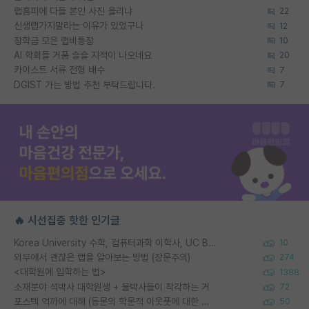
랩홈피에 다들 본인 사진 올리냐
22
신생랩가지말라는 이유가 있었구나
12
장학금 모은 랩비통장
10
AI 학회들 거품 슬슬 지적이 나오네요
20
카이스트 서류 전형 배수
7
DGIST 가는 방법 추천 부탁드립니다.
7
🔥 시선집중 핫한 인기글
Korea University 수학, 컴퓨터과학 이학사, UC Berkeley 산업공학 대학원 공학박사가 되는 것은 쉽지 않겠죠?
10
외부에서 괜찮은 랩을 알아보는 방법 (장문주의)
274
<대학원에 입학하는 법>
1388
소재분야 석박사 대학원생 + 물박사들이 착각하는 거
72
포스텍 억까에 대해 (동문의 학문적 아웃풋에 대한 반박)
50