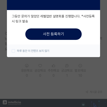
자유 게시판(아무개랩)
그동안 문의가 많았던 레벨업반 설명회를 진행합니다. *사전등록
미국 유학 게시판
시 링크 발송
미국 대학원 합격 후기 게시판
건동 3.9인데 yk 배터리랩은 꿈도 못꾸겠네요 ㅋㅋ.... 다 자대생이네요 그
사전 등록하기
대학원생 모집 게시판
냥 자대 가야되려나요... 근데 현재 학연생하고있는 랩실 자대생 석사분들 학
점 3.1,3.3 막이래서 3.9가 높은 학점은 아니지만 아깝네요. 너무 머리아파
대학원 합격 후기 게시판
요. 어떡하죠.
하루 동안 이 컨텐츠 보지 않기
연구실(PI) 홍보 게시판
석박사 채용 정보 게시판
응원해요
공감해요
추천해요
궁금해요
별로에요
0
0
0
1
10
임용 정보 게시판
학부 인턴 게시판
게시글 공유
취업 게시판
임용 후기 게시판