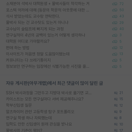
소재분야 석박사 대학원생 + 물박사들이 착각하는 거
72
포스텍 억까에 대해 (동문의 학문적 아웃풋에 대한 반박)
50
석사 받았는데도 교수랑 연락한다.
43
물박사 되는 건 교수탓도 있는거 아니냐
29
교수님이 슬럼프에 빠지게 되는 과정
40
연구실적이 4년의 공백이 있는거 어떻게 생각하냐
3
대학원 어디로 가야할까요?
5
편애 하는 방법
12
이사이트가 처음엔 정말 도움많이됐는데
13
커뮤니티는 다 쓰레기통이지
5
정보보안 연구하는 입장에선 식별가능한 사진을 올리는건 비추이긴함
5
자유 게시판(아무개랩)에서 최근 댓글이 많이 달린 글
SSH 박사과정을 그만두고 지방대 박사로 옮기면 교수의 꿈은 끝일까요?
21
카이스트는 모든 연구실마다 서버 제공해주나요?
15
학부신입생 질문
12
알츠하이머 관련 고등학생 탐구 포트폴리오
9
연구실 학생 하나 자퇴했는데
8
입학도 안한 신입생이 원래 관심을 받나요
10
물박사의 기준이 뭐임?
17