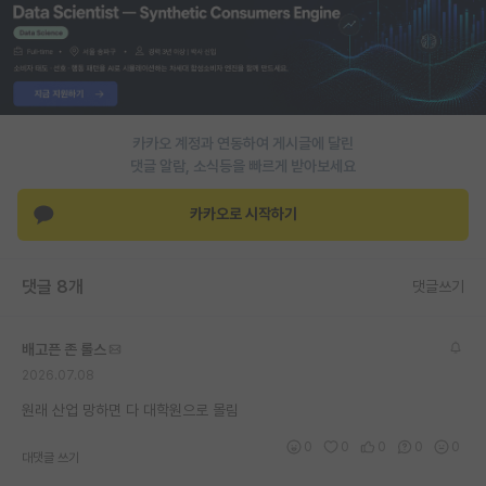
PI 전용 게시판
인문사회 계열 게시판
특수/전문대학원 게시판
카카오 계정과 연동하여 게시글에 달린
반도체/AI 게시판
댓글 알람, 소식등을 빠르게 받아보세요
장학금/장학생 게시판
카카오로 시작하기
학술 정보 게시판
댓글 8개
댓글쓰기
홍보 게시판
커리어
배고픈 존 롤스
2026.07.08
유학교육
원래 산업 망하면 다 대학원으로 몰림
이벤트
0
0
0
0
0
대댓글 쓰기
반도체 아카데미