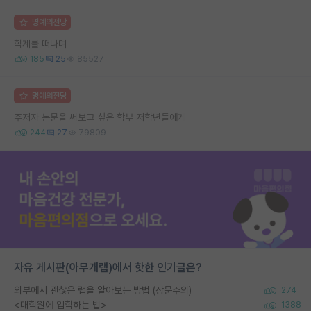
명예의전당
학계를 떠나며
185
25
85527
명예의전당
주저자 논문을 써보고 싶은 학부 저학년들에게
244
27
79809
자유 게시판(아무개랩)에서 핫한 인기글은?
외부에서 괜찮은 랩을 알아보는 방법 (장문주의)
274
<대학원에 입학하는 법>
1388