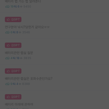
배터리 랩 가는 법 알려준다
19
6
5450
김GPT
연구분야 낚시?당한거 같아요ㅠㅠ
6
8
3546
김GPT
배터리관련 랩실 질문
4
18
3835
김GPT
배터리관련 랩실은 포화수준인가요?
9
4
8388
김GPT
배터리 미래에 관하여