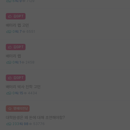
6
9
7129
김GPT
배터리 랩 고민
0
7
6551
김GPT
배터리 랩
0
1
2458
김GPT
배터리 박사 진학 고민
0
15
4434
명예의전당
대학원생은 왜 돈에 대해 초연해야함?
233
98
53776