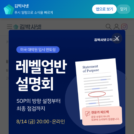
김박사넷
앱으로 보기
닫기
푸시 알림으로 소식을 빠르게
커뮤니티 홈
자유 게시판(아무개랩)
대학원생 모집
배터리랩 생각중인데 배터리망한거아니었나요?
국내대학원 정보
비관적인 공자
연구실&오픈랩
2026.07.08
8
3771
커뮤니티
커뮤니티 홈
전체글보기
베스트 게시판
IF 명예의전당