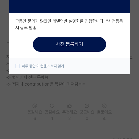
자유 게시판(아무개랩)
그동안 문의가 많았던 레벨업반 설명회를 진행합니다. *사전등록
미국 유학 게시판
시 링크 발송
미국 대학원 합격 후기 게시판
ㄱㅇㄱㄷ랑 ㅇㅊㄷ랑 하고 있는데 걍 우리가 전부 다한다. 못해먹겠다.
사전 등록하기
대학원생 모집 게시판
지방 할당제 믿고 교수는 배째라 마인드 + 자기네 학생들 열정없고 실력없는
대학원 합격 후기 게시판
거 이미 알아서 영양가 있는 피드백 안나옴
하루 동안 이 컨텐츠 보지 않기
-> 자기 연구실이 맡은 업무들 전부 제대로 안됨
연구실(PI) 홍보 게시판
-> 협연에서 전부 독박씀
-> 저자나 contribution은 똑같이 가져감ㅋㅋ
석박사 채용 정보 게시판
임용 정보 게시판
학부 인턴 게시판
응원해요
공감해요
추천해요
궁금해요
별로에요
6
1
2
0
4
취업 게시판
임용 후기 게시판