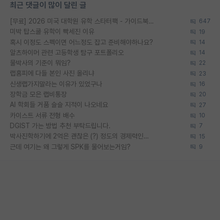
최근 댓글이 많이 달린 글
[무료] 2026 미국 대학원 유학 스타터팩 - 가이드북 & 합격자 컨택메일 템플릿
647
미박 탑스쿨 유학이 빡세진 이유
19
혹시 이정도 스펙이면 어느정도 잡고 준비해야하나요?
14
알츠하이머 관련 고등학생 탐구 포트폴리오
14
물박사의 기준이 뭐임?
22
랩홈피에 다들 본인 사진 올리냐
23
신생랩가지말라는 이유가 있었구나
16
장학금 모은 랩비통장
20
AI 학회들 거품 슬슬 지적이 나오네요
27
카이스트 서류 전형 배수
10
DGIST 가는 방법 추천 부탁드립니다.
7
박사진학하기에 2억은 괜찮은 (?) 정도의 경제력인가요
15
근데 여기는 왜 그렇게 SPK를 물어보는거임?
9