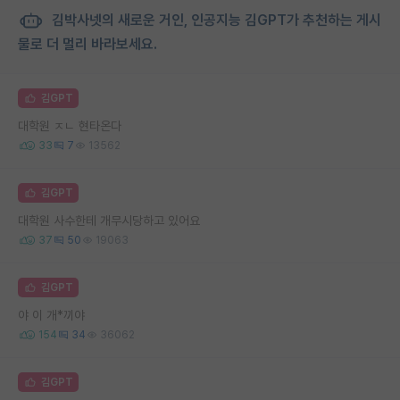
김박사넷의 새로운 거인, 인공지능 김GPT가 추천하는 게시
물로 더 멀리 바라보세요.
김GPT
대학원 ㅈㄴ 현타온다
33
7
13562
김GPT
대학원 사수한테 개무시당하고 있어요
37
50
19063
김GPT
야 이 개*끼야
154
34
36062
김GPT