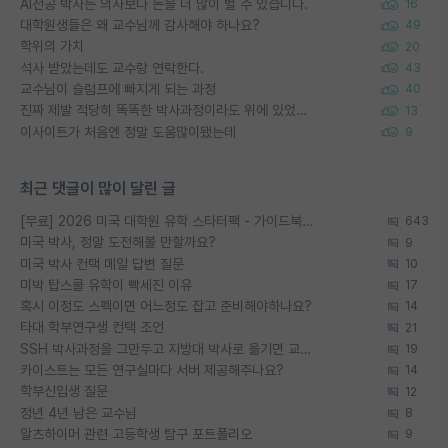
AI전공 박사는 의사보다 돈을 더 많이 벌 수 있습니다.
16
대학원생들은 왜 교수님께 감사해야 하나요?
49
학위의 가치
20
석사 받았는데도 교수랑 연락한다.
43
교수님이 슬럼프에 빠지게 되는 과정
40
진짜 제발 적당히 똑똑한 박사과정이라도 위에 있었으면..
13
이사이트가 처음엔 정말 도움많이됐는데
9
최근 댓글이 많이 달린 글
[무료] 2026 미국 대학원 유학 스타터팩 - 가이드북 & 합격자 컨택메일 템플릿
643
미국 박사, 정말 도전해볼 만할까요?
9
미국 박사 컨택 메일 답변 질문
10
미박 탑스쿨 유학이 빡세진 이유
17
혹시 이정도 스펙이면 어느정도 잡고 준비해야하나요?
14
타대 학부연구생 컨택 조언
21
SSH 박사과정을 그만두고 지방대 박사로 옮기면 교수의 꿈은 끝일까요?
19
카이스트는 모든 연구실마다 서버 제공해주나요?
14
학부신입생 질문
12
정년 4년 남은 교수님
8
알츠하이머 관련 고등학생 탐구 포트폴리오
9