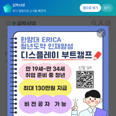
김박사넷
앱으로 보기
닫기
푸시 알림으로 소식을 빠르게
커뮤니티 홈
자유 게시판(아무개랩)
대학원생 모집
타대 대학원 현실
국내대학원 정보
조용한 르네 데카르트
연구실&오픈랩
2026.07.05
14
5651
커뮤니티
커뮤니티 홈
전체글보기
베스트 게시판
IF 명예의전당