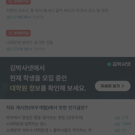
명예의전당
지방대 교수도 못 되서 회사나 갈까 하다가 미국서 교수 된 경우
101
20
43616
명예의전당
나때문에 엄마가 포기한 것들
179
29
33104
자유 게시판(아무개랩)에서 핫한 인기글은?
외부에서 괜찮은 랩을 알아보는 방법 (장문주의)
274
<대학원에 입학하는 법>
1388
소재분야 석박사 대학원생 + 물박사들이 착각하는 거
71