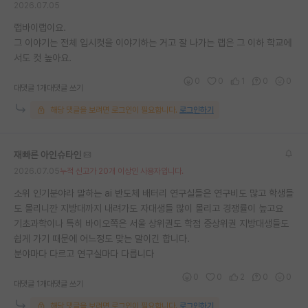
2026.07.05
재팬라운지 🌸
랩바이랩이요.
그 이야기는 전체 입시컷을 이야기하는 거고 잘 나가는 랩은 그 이하 학교에
서도 컷 높아요.
0
0
1
0
0
대댓글 1개
대댓글 쓰기
해당 댓글을 보려면 로그인이 필요합니다.
로그인하기
재빠른 아인슈타인
2026.07.05
누적 신고가 20개 이상인 사용자입니다.
소위 인기분야라 말하는 ai 반도체 배터리 연구실들은 연구비도 많고 학생들
도 몰리니깐 지방대까지 내려가도 자대생들 많이 몰리고 경쟁률이 높고요
기초과학이나 특히 바이오쪽은 서울 상위권도 학점 중상위권 지방대생들도
쉽게 가기 때문에 어느정도 맞는 말이긴 합니다.
분야마다 다르고 연구실마다 다릅니다
0
0
2
0
0
대댓글 1개
대댓글 쓰기
해당 댓글을 보려면 로그인이 필요합니다.
로그인하기