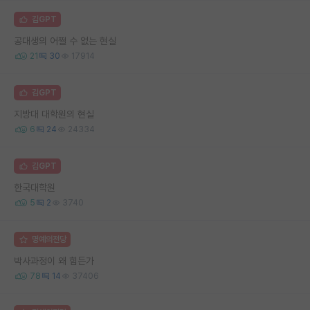
김GPT
공대생의 어쩔 수 없는 현실
21
30
17914
김GPT
지방대 대학원의 현실
6
24
24334
김GPT
한국대학원
5
2
3740
명예의전당
박사과정이 왜 힘든가
78
14
37406