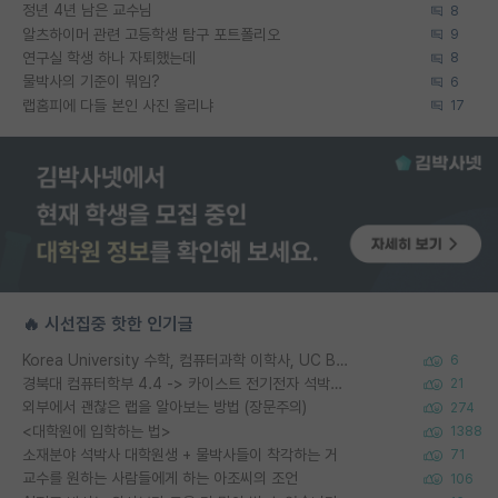
정년 4년 남은 교수님
8
알츠하이머 관련 고등학생 탐구 포트폴리오
9
연구실 학생 하나 자퇴했는데
8
물박사의 기준이 뭐임?
6
랩홈피에 다들 본인 사진 올리냐
17
🔥 시선집중 핫한 인기글
Korea University 수학, 컴퓨터과학 이학사, UC Berkeley 산업공학 대학원 공학박사가 되는 것은 쉽지 않겠죠?
6
경북대 컴퓨터학부 4.4 -> 카이스트 전기전자 석박사통합과정 합격
21
외부에서 괜찮은 랩을 알아보는 방법 (장문주의)
274
<대학원에 입학하는 법>
1388
소재분야 석박사 대학원생 + 물박사들이 착각하는 거
71
교수를 원하는 사람들에게 하는 아조씨의 조언
106