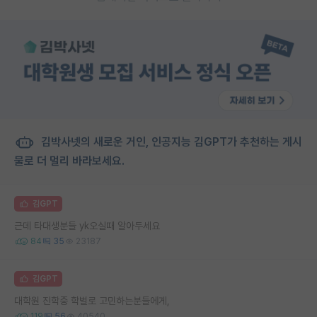
김박사넷의 새로운 거인, 인공지능 김GPT가 추천하는 게시
물로 더 멀리 바라보세요.
김GPT
근데 타대생분들 yk오실때 알아두세요
84
35
23187
김GPT
대학원 진학중 학벌로 고민하는분들에게,
119
56
40540