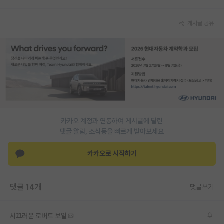
PI 전용 게시판
게시글 공유
인문사회 계열 게시판
특수/전문대학원 게시판
반도체/AI 게시판
장학금/장학생 게시판
학술 정보 게시판
카카오 계정과 연동하여 게시글에 달린
댓글 알람, 소식등을 빠르게 받아보세요
홍보 게시판
카카오로 시작하기
커리어
유학교육
댓글 14개
댓글쓰기
이벤트
반도체 아카데미
시끄러운 로버트 보일