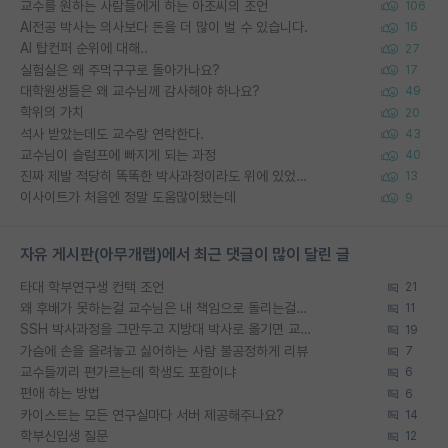
교수를 원하는 사람들에게 하는 아조씨의 조언
106
AI전공 박사는 의사보다 돈을 더 많이 벌 수 있습니다.
16
AI 탑컨퍼 순위에 대해..
27
실험실은 왜 주먹구구로 돌아가나요?
17
대학원생들은 왜 교수님께 감사해야 하나요?
49
학위의 가치
20
석사 받았는데도 교수랑 연락한다.
43
교수님이 슬럼프에 빠지게 되는 과정
40
진짜 제발 적당히 똑똑한 박사과정이라도 위에 있었으면..
13
이사이트가 처음엔 정말 도움많이됐는데
9
자유 게시판(아무개랩)에서 최근 댓글이 많이 달린 글
타대 학부연구생 컨택 조언
21
왜 후배가 못하는걸 교수님은 내 책임으로 돌리는걸까요?
11
SSH 박사과정을 그만두고 지방대 박사로 옮기면 교수의 꿈은 끝일까요?
19
가슴에 손을 올려놓고 싫어하는 사람 불공정하게 리뷰
7
교수들끼리 편가르는데 학생도 포함이냐
6
편애 하는 방법
6
카이스트는 모든 연구실마다 서버 제공해주나요?
14
학부신입생 질문
12