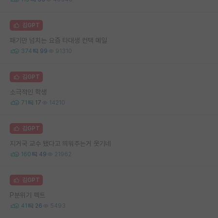
김GPT
패기만 넘치는 요즘 타대생 컨택 메일
374
99
91310
김GPT
소극적인 학생
71
17
14210
김GPT
지거국 교수 됐다고 띄워주는거 웃기네
160
49
21962
김GPT
P분위기 펙트
41
26
5493