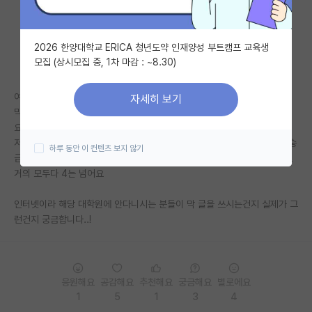
자유 게시판(아무개랩)
2026 한양대학교 ERICA 청년도약 인재양성 부트캠프 교육생
미국 유학 게시판
모집 (상시모집 중, 1차 마감 : ~8.30)
미국 대학원 합격 후기 게시판
여기서 skp가 아닌 ykssh+ist 는 지방대생도 공부 별로 안해도 들어간다
자세히 보기
대학원생 모집 게시판
막 이러는데요 실제로 ykssh,ist 다니시는분들께 여쭈어보고 싶어요 맞나
요?
대학원 합격 후기 게시판
저는 yk 다니는데 실제로보면 아무리 못해도 건동홍급이고 컷트라인이 국숭
하루 동안 이 컨텐츠 보지 않기
급인데 이분들은 거의 스펙 빵빵하고 탑급이시더라구요 학점은 자대생들도
연구실(PI) 홍보 게시판
거의 모두다 4는 넘어요
석박사 채용 정보 게시판
인터넷이라 해당 대학원에 안다니시는 분들이 막 글을 쓰시는건지 실제가 그
런건지 궁금합니다..!
임용 정보 게시판
학부 인턴 게시판
취업 게시판
응원해요
공감해요
추천해요
궁금해요
별로에요
1
5
1
3
4
임용 후기 게시판