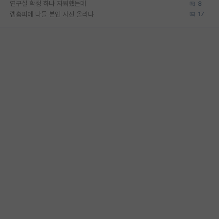
연구실 학생 하나 자퇴했는데
8
랩홈피에 다들 본인 사진 올리냐
17