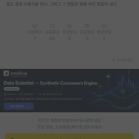
즘도 종종 이불킥을 찬다. 그리고 그 멘탈로 뭐를 하던 됐을까 싶다.
재팬라운지 🌸
응원해요
공감해요
추천해요
궁금해요
별로에요
7
62
0
0
2
게시글 공유
카카오 계정과 연동하여 게시글에 달린
댓글 알람, 소식등을 빠르게 받아보세요