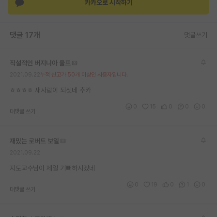
카카오로 시작하기
댓글 17개
댓글쓰기
직설적인 버지니아 울프
2021.09.22
누적 신고가 50개 이상인 사용자입니다.
ㅎㅎㅎㅎ 새사람이 되싯네 추카
0
15
0
0
0
대댓글 쓰기
재밌는 로버트 보일
2021.09.22
지도교수님이 제일 기뻐하시겠네
0
19
0
1
0
대댓글 쓰기