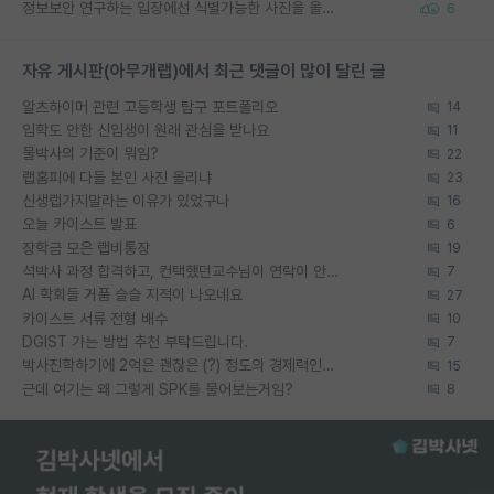
정보보안 연구하는 입장에선 식별가능한 사진을 올리는건 비추이긴함
6
자유 게시판(아무개랩)에서 최근 댓글이 많이 달린 글
알츠하이머 관련 고등학생 탐구 포트폴리오
14
입학도 안한 신입생이 원래 관심을 받나요
11
물박사의 기준이 뭐임?
22
랩홈피에 다들 본인 사진 올리냐
23
신생랩가지말라는 이유가 있었구나
16
오늘 카이스트 발표
6
장학금 모은 랩비통장
19
석박사 과정 합격하고, 컨택했던교수님이 연락이 안됩니다...
7
AI 학회들 거품 슬슬 지적이 나오네요
27
카이스트 서류 전형 배수
10
DGIST 가는 방법 추천 부탁드립니다.
7
박사진학하기에 2억은 괜찮은 (?) 정도의 경제력인가요
15
근데 여기는 왜 그렇게 SPK를 물어보는거임?
8