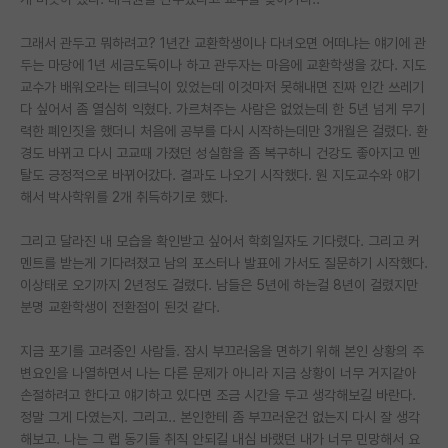
PI 전용 게시판
그래서 관두고 뭐하려고? 1년간 교환학생이나 다녀오면 어떠냐는 얘기에 관
두는 마당에 1년 세금도둑이나 하고 관두자는 마음에 교환학생을 갔다. 지도
인문사회 계열 게시판
교수가 배워오라는 테크닉이 있었는데 이것마저 못해내면 진짜 인간 쓰레기
다 싶어서 좀 열심히 익혔다. 가르쳐주는 사람은 없었는데 한 5년 넘게 무기
특수/전문대학원 게시판
력한 폐인짓을 했더니 처음에 공부를 다시 시작하는데만 3개월은 걸렸다. 환
반도체/AI 게시판
경도 바뀌고 다시 고교때 가졌던 성실함을 좀 복구하니 건강도 좋아지고 멘
탈도 긍정적으로 바뀌어갔다. 결과도 나오기 시작했다. 원 지도교수와 얘기
장학금/장학생 게시판
해서 박사학위를 2개 취득하기로 했다.
학술 정보 게시판
그리고 달라진 내 모습을 확인받고 싶어서 학회일자도 기다렸다. 그리고 커
멘트를 받는게 기다려졌고 남의 포스터나 발표에 가서도 질문하기 시작했다.
홍보 게시판
이상태로 오기까지 2년정도 걸렸다. 남들은 5년에 하는걸 8년이 걸렸지만
분명 교환학생이 전환점이 된것 같다.
커리어
유학교육
지금 포기를 고려중인 사람들. 잠시 부끄러움을 면하기 위해 본인 상황의 주
변요인을 나열하면서 나는 다른 문제가 아니라 지금 상황이 너무 거지같아
이벤트
손절하려고 한다고 얘기하고 있다면 조금 시간을 두고 생각해보길 바란다.
정말 그게 다였는지. 그리고.. 본인한테 좀 부끄러운건 없는지 다시 잘 생각
반도체 아카데미
해보고. 나는 그 랩 동기들 취직 안되길 내심 바랬던 내가 너무 민망해서 요