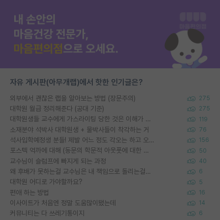
자유 게시판(아무개랩)에서 핫한 인기글은?
외부에서 괜찮은 랩을 알아보는 방법 (장문주의)
275
대학원 월급 정리해준다 (공대 기준)
275
대학원생들 교수에게 가스라이팅 당한 것은 이해가 갑니다. 안타깝네요.
119
소재분야 석박사 대학원생 + 물박사들이 착각하는 거
76
석사입학예정생 분들! 제발 어느 정도 각오는 하고 오세요.
156
포스텍 억까에 대해 (동문의 학문적 아웃풋에 대한 반박)
50
교수님이 슬럼프에 빠지게 되는 과정
40
왜 후배가 못하는걸 교수님은 내 책임으로 돌리는걸까요?
6
대학원 어디로 가야할까요?
5
편애 하는 방법
16
이사이트가 처음엔 정말 도움많이됐는데
14
커뮤니티는 다 쓰레기통이지
6