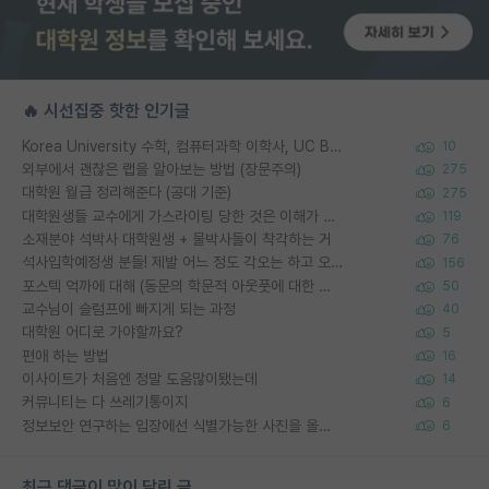
🔥 시선집중 핫한 인기글
Korea University 수학, 컴퓨터과학 이학사, UC Berkeley 산업공학 대학원 공학박사가 되는 것은 쉽지 않겠죠?
10
외부에서 괜찮은 랩을 알아보는 방법 (장문주의)
275
대학원 월급 정리해준다 (공대 기준)
275
대학원생들 교수에게 가스라이팅 당한 것은 이해가 갑니다. 안타깝네요.
119
소재분야 석박사 대학원생 + 물박사들이 착각하는 거
76
석사입학예정생 분들! 제발 어느 정도 각오는 하고 오세요.
156
포스텍 억까에 대해 (동문의 학문적 아웃풋에 대한 반박)
50
교수님이 슬럼프에 빠지게 되는 과정
40
대학원 어디로 가야할까요?
5
편애 하는 방법
16
이사이트가 처음엔 정말 도움많이됐는데
14
커뮤니티는 다 쓰레기통이지
6
정보보안 연구하는 입장에선 식별가능한 사진을 올리는건 비추이긴함
6
최근 댓글이 많이 달린 글