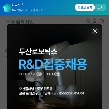
김박사넷
앱으로 보기
닫기
푸시 알림으로 소식을 빠르게
커뮤니티 홈
자유 게시판(아무개랩)
대학원생 모집
소극적인 학생
국내대학원 정보
기쁜 알프레드 노벨
연구실&오픈랩
2021.09.22
17
14223
커뮤니티
커뮤니티 홈
전체글보기
베스트 게시판
IF 명예의전당