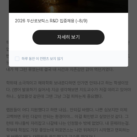
자유 게시판(아무개랩)
2026 두산로보틱스 R&D 집중채용 (~8/9)
미국 유학 게시판
미국 대학원 합격 후기 게시판
자세히 보기
학부때까진 소극적이더라도 그냥 수업듣고 시험 잘보면 인정받는데 별 상관
대학원생 모집 게시판
없지만 대학원에선 어렵다. 약간 뻔뻔도 해야하고 갈굼 당하더라도 약간 뻔
뻔하게 들이밀기도 해야하고 그런게 좀 필요한데 애들 앞에서는 아무소리도
하루 동안 이 컨텐츠 보지 않기
대학원 합격 후기 게시판
못하다가 뒤에서 궁시렁 대기시작하면 그 커리어 성공적이기 힘든것 같다.
내가 딱 그런 류였는데 결국 내 시간과 자존감만 갉아 먹던거였다.
연구실(PI) 홍보 게시판
학위때 소극적이고 해외학회 보내준다하면 안가면 안되냐고 하는 학생이었
석박사 채용 정보 게시판
다. (영어 발표하기 싫어서) 지금 생각해보면 지도교수가 저걸 데리고 있어야
하나.. 싶었을것 같은데 그땐 그냥 그걸 피하는게 중요했다.
임용 정보 게시판
학부 인턴 게시판
랩원들이 어디 지원했다고 하면 내심.. 안되길 바랬다. 나쁜 심보지만 이제
고백하면 우린 다같이 안되는 환경이야... 이걸 확인받고 싶었던것 같다. 그
취업 게시판
런데 하나둘씩 자리잡고 나갈때 나는 인정할수 밖에 없었다. 내 문제라는걸.
학부때 학점도 가장 좋았는데 퍼포먼스는 나만 뒤쳐지기 시작했고 면피하는
임용 후기 게시판
게 버릇이 됐다. 대학원을 관두겠다고 교수를 찾아가니..