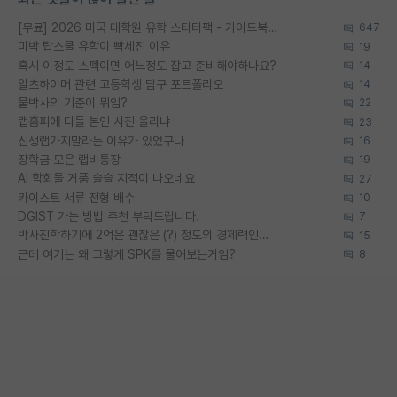
[무료] 2026 미국 대학원 유학 스타터팩 - 가이드북 & 합격자 컨택메일 템플릿
647
미박 탑스쿨 유학이 빡세진 이유
19
혹시 이정도 스펙이면 어느정도 잡고 준비해야하나요?
14
알츠하이머 관련 고등학생 탐구 포트폴리오
14
물박사의 기준이 뭐임?
22
랩홈피에 다들 본인 사진 올리냐
23
신생랩가지말라는 이유가 있었구나
16
장학금 모은 랩비통장
19
AI 학회들 거품 슬슬 지적이 나오네요
27
카이스트 서류 전형 배수
10
DGIST 가는 방법 추천 부탁드립니다.
7
박사진학하기에 2억은 괜찮은 (?) 정도의 경제력인가요
15
근데 여기는 왜 그렇게 SPK를 물어보는거임?
8