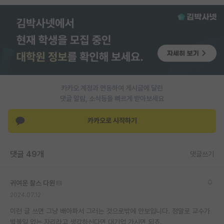
PI 전용 게시판
인문사회 계열 게시판
특수/전문대학원 게시판
반도체/AI 게시판
카카오 계정과 연동하여 게시글에 달린
장학금/장학생 게시판
댓글 알람, 소식등을 빠르게 받아보세요
학술 정보 게시판
카카오로 시작하기
홍보 게시판
댓글 49개
댓글쓰기
커리어
유학교육
귀여운 찰스 다윈
이벤트
2024.07.12
이런 글 쓰면 그냥 배아파서 그러는 것으로밖에 안보입니다. 정말로 교수가
반도체 아카데미
별볼일 없는 자리라고 생각하신다면 대기업 가시면 되죠.