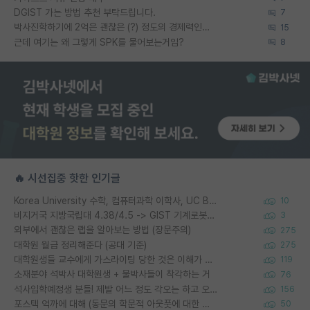
DGIST 가는 방법 추천 부탁드립니다.
7
박사진학하기에 2억은 괜찮은 (?) 정도의 경제력인가요
15
근데 여기는 왜 그렇게 SPK를 물어보는거임?
8
🔥 시선집중 핫한 인기글
Korea University 수학, 컴퓨터과학 이학사, UC Berkeley 산업공학 대학원 공학박사가 되는 것은 쉽지 않겠죠?
10
비지거국 지방국립대 4.38/4.5 -> GIST 기계로봇공학과 석사
3
외부에서 괜찮은 랩을 알아보는 방법 (장문주의)
275
대학원 월급 정리해준다 (공대 기준)
275
대학원생들 교수에게 가스라이팅 당한 것은 이해가 갑니다. 안타깝네요.
119
소재분야 석박사 대학원생 + 물박사들이 착각하는 거
76
석사입학예정생 분들! 제발 어느 정도 각오는 하고 오세요.
156
포스텍 억까에 대해 (동문의 학문적 아웃풋에 대한 반박)
50