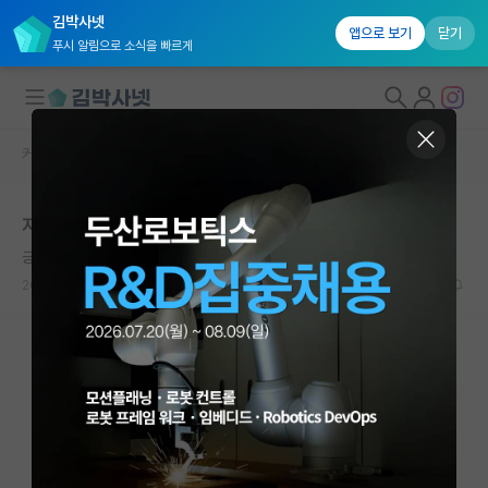
김박사넷
앱으로 보기
닫기
푸시 알림으로 소식을 빠르게
커뮤니티 홈
자유 게시판(아무개랩)
대학원생 모집
지거국 교수 됐다고 띄워주는거 웃기네
국내대학원 정보
긍정적인 에이다 러브레이스
연구실&오픈랩
2024.07.12
49
21976
커뮤니티
커뮤니티 홈
전체글보기
베스트 게시판
IF 명예의전당