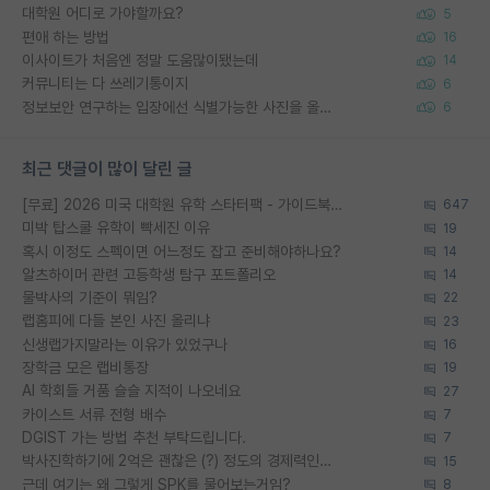
대학원 어디로 가야할까요?
5
편애 하는 방법
16
이사이트가 처음엔 정말 도움많이됐는데
14
커뮤니티는 다 쓰레기통이지
6
정보보안 연구하는 입장에선 식별가능한 사진을 올리는건 비추이긴함
6
최근 댓글이 많이 달린 글
[무료] 2026 미국 대학원 유학 스타터팩 - 가이드북 & 합격자 컨택메일 템플릿
647
미박 탑스쿨 유학이 빡세진 이유
19
혹시 이정도 스펙이면 어느정도 잡고 준비해야하나요?
14
알츠하이머 관련 고등학생 탐구 포트폴리오
14
물박사의 기준이 뭐임?
22
랩홈피에 다들 본인 사진 올리냐
23
신생랩가지말라는 이유가 있었구나
16
장학금 모은 랩비통장
19
AI 학회들 거품 슬슬 지적이 나오네요
27
카이스트 서류 전형 배수
7
DGIST 가는 방법 추천 부탁드립니다.
7
박사진학하기에 2억은 괜찮은 (?) 정도의 경제력인가요
15
근데 여기는 왜 그렇게 SPK를 물어보는거임?
8