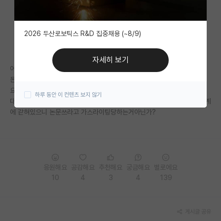
자유 게시판(아무개랩)
2026 두산로보틱스 R&D 집중채용 (~8/9)
미국 유학 게시판
미국 대학원 합격 후기 게시판
자세히 보기
어차피 연구실운영못할테고
대학원생 모집 게시판
돈은 대기업 털끝에도 못미치고
요즘 세상에 누가 교수님교수님해주지도 않는데
하루 동안 이 컨텐츠 보지 않기
대학원 합격 후기 게시판
대단한업적인거마냥 주변서 포장해주던데 사실 우리같은 대학원생들은 학계
에 갇혀있으니 논문쓰라고 가스라이팅당하는거아닌가?
연구실(PI) 홍보 게시판
석박사 채용 정보 게시판
임용 정보 게시판
응원해요
공감해요
추천해요
궁금해요
별로에요
학부 인턴 게시판
10
4
3
4
139
취업 게시판
게시글 공유
임용 후기 게시판