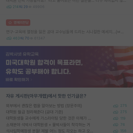
대학원 진학 가능할까요?’ 라고 물어보는 이런 질문들… 너무 의미없지 않나요?
214
29
49906
명예의전당
연구-교육에 열정을 잃은 공대 교수님들께 드리는 시니컬한 메세지...(ㅂㄷㅂㄷ)
463
70
61347
자유 게시판(아무개랩)에서 핫한 인기글은?
외부에서 괜찮은 랩을 알아보는 방법 (장문주의)
275
대학원 월급 정리해준다 (공대 기준)
275
대학원생들 교수에게 가스라이팅 당한 것은 이해가 갑니다. 안타깝네요.
119
소재분야 석박사 대학원생 + 물박사들이 착각하는 거
76
석사입학예정생 분들! 제발 어느 정도 각오는 하고 오세요.
156