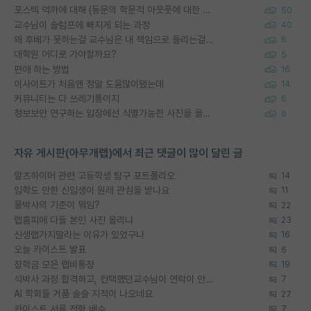
포스텍 억까에 대해 (동문의 학문적 아웃풋에 대한 반박)
50
교수님이 슬럼프에 빠지게 되는 과정
40
왜 후배가 못하는걸 교수님은 내 책임으로 돌리는걸까요?
6
대학원 어디로 가야할까요?
5
편애 하는 방법
16
이사이트가 처음엔 정말 도움많이됐는데
14
커뮤니티는 다 쓰레기통이지
6
정보보안 연구하는 입장에선 식별가능한 사진을 올리는건 비추이긴함
6
자유 게시판(아무개랩)에서 최근 댓글이 많이 달린 글
알츠하이머 관련 고등학생 탐구 포트폴리오
14
입학도 안한 신입생이 원래 관심을 받나요
11
물박사의 기준이 뭐임?
22
랩홈피에 다들 본인 사진 올리냐
23
신생랩가지말라는 이유가 있었구나
16
오늘 카이스트 발표
6
장학금 모은 랩비통장
19
석박사 과정 합격하고, 컨택했던교수님이 연락이 안됩니다...
7
AI 학회들 거품 슬슬 지적이 나오네요
27
카이스트 서류 전형 배수
7