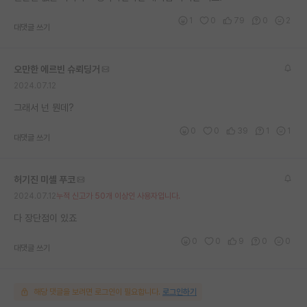
재팬라운지 🌸
1
0
79
0
2
대댓글 쓰기
오만한 에르빈 슈뢰딩거
2024.07.12
그래서 넌 뭔데?
0
0
39
1
1
대댓글 쓰기
허기진 미셸 푸코
2024.07.12
누적 신고가 50개 이상인 사용자입니다.
다 장단점이 있죠
0
0
9
0
0
대댓글 쓰기
해당 댓글을 보려면 로그인이 필요합니다.
로그인하기