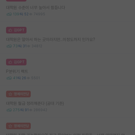
대학원 수준이 너무 높아서 힘듭니다
139
52
74995
김GPT
대학원은 알아서 하는 곳이라지만..이정도까지 인가요?
73
31
34812
김GPT
P분위기 펙트
41
26
5501
명예의전당
대학원 월급 정리해준다 (공대 기준)
275
91
286942
명예의전당