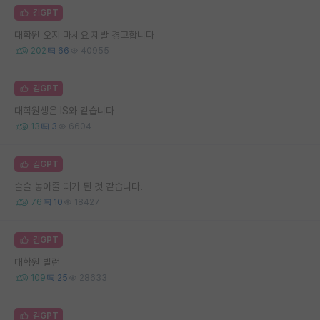
김GPT
대학원 오지 마세요 제발 경고합니다
202
66
40955
김GPT
대학원생은 IS와 같습니다
13
3
6604
김GPT
슬슬 놓아줄 때가 된 것 같습니다.
76
10
18427
김GPT
대학원 빌런
109
25
28633
김GPT