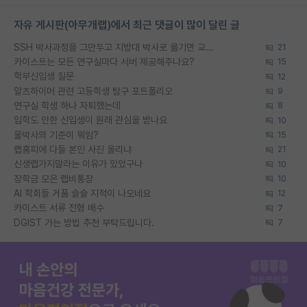
자유 게시판(아무개랩)에서 최근 댓글이 많이 달린 글
SSH 박사과정을 그만두고 지방대 박사로 옮기면 교수의 꿈은 끝일까요?
21
카이스트는 모든 연구실마다 서버 제공해주나요?
15
학부신입생 질문
12
알츠하이머 관련 고등학생 탐구 포트폴리오
9
연구실 학생 하나 자퇴했는데
8
입학도 안한 신입생이 원래 관심을 받나요
10
물박사의 기준이 뭐임?
15
랩홈피에 다들 본인 사진 올리냐
21
신생랩가지말라는 이유가 있었구나
10
장학금 모은 랩비통장
10
AI 학회들 거품 슬슬 지적이 나오네요
12
카이스트 서류 전형 배수
7
DGIST 가는 방법 추천 부탁드립니다.
7