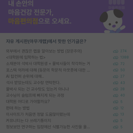
자유 게시판(아무개랩)에서 핫한 인기글은?
외부에서 괜찮은 랩을 알아보는 방법 (장문주의)
274
<대학원에 입학하는 법>
1388
소재분야 석박사 대학원생 + 물박사들이 착각하는 거
72
포스텍 억까에 대해 (동문의 학문적 아웃풋에 대한 반박)
50
AI 탑컨퍼 순위에 대해..
27
석사 받았는데도 교수랑 연락한다.
43
물박사 되는 건 교수탓도 있는거 아니냐
28
교수님이 슬럼프에 빠지게 되는 과정
40
대학원 어디로 가야할까요?
5
편애 하는 방법
12
이사이트가 처음엔 정말 도움많이됐는데
13
커뮤니티는 다 쓰레기통이지
5
정보보안 연구하는 입장에선 식별가능한 사진을 올리는건 비추이긴함
5