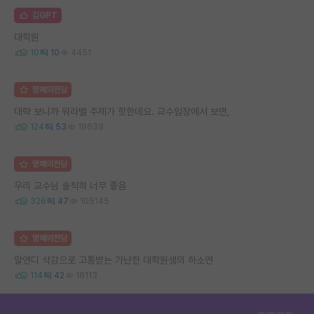
김GPT
대학원
10
10
4451
명예의전당
대략 보니까 워라밸 주제가 핫한데요. 교수입장에서 보면,
124
53
19639
명예의전당
우리 교수님 솔직히 너무 좋음
326
47
105145
명예의전당
알앤디 삭감으로 고통받는 가난한 대학원생의 하소연
114
42
18113