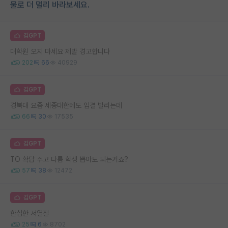
물로 더 멀리 바라보세요.
김GPT
대학원 오지 마세요 제발 경고합니다
202
66
40929
김GPT
경북대 요즘 세종대한테도 입결 발리는데
66
30
17535
김GPT
TO 확답 주고 다름 학생 뽑아도 되는거죠?
57
38
12472
김GPT
한심한 서열질
25
6
8702