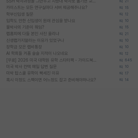
SSH 박사과정을 그만두고 지방대 박사로 옮기면 교수의 꿈은 끝일까요?
21
카이스트는 모든 연구실마다 서버 제공해주나요?
15
학부신입생 질문
12
입학도 안한 신입생이 원래 관심을 받나요
10
물박사의 기준이 뭐임?
15
랩홈피에 다들 본인 사진 올리냐
21
신생랩가지말라는 이유가 있었구나
10
장학금 모은 랩비통장
10
AI 학회들 거품 슬슬 지적이 나오네요
12
[무료] 2026 미국 대학원 유학 스타터팩 - 가이드북 & 합격자 컨택메일 템플릿
645
미국 박사 컨택 메일 답변 질문
10
미박 탑스쿨 유학이 빡세진 이유
17
혹시 이정도 스펙이면 어느정도 잡고 준비해야하나요?
14