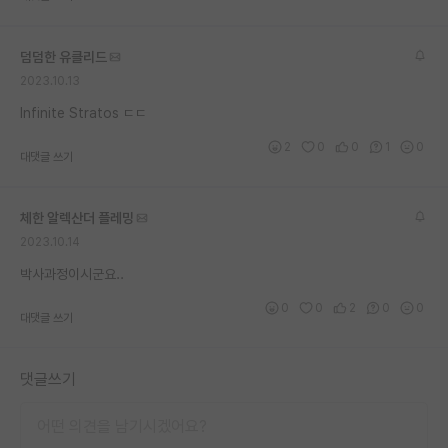
재팬라운지 🌸
덤덤한 유클리드
2023.10.13
Infinite Stratos ㄷㄷ
2
0
0
1
0
대댓글 쓰기
체한 알렉산더 플레밍
2023.10.14
박사과정이시군요..
0
0
2
0
0
대댓글 쓰기
댓글쓰기