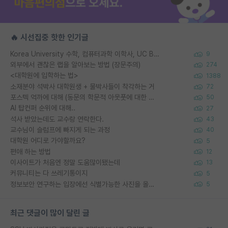
🔥 시선집중 핫한 인기글
Korea University 수학, 컴퓨터과학 이학사, UC Berkeley 산업공학 대학원 공학박사가 되는 것은 쉽지 않겠죠?
9
외부에서 괜찮은 랩을 알아보는 방법 (장문주의)
274
<대학원에 입학하는 법>
1388
소재분야 석박사 대학원생 + 물박사들이 착각하는 거
72
포스텍 억까에 대해 (동문의 학문적 아웃풋에 대한 반박)
50
AI 탑컨퍼 순위에 대해..
27
석사 받았는데도 교수랑 연락한다.
43
교수님이 슬럼프에 빠지게 되는 과정
40
대학원 어디로 가야할까요?
5
편애 하는 방법
12
이사이트가 처음엔 정말 도움많이됐는데
13
커뮤니티는 다 쓰레기통이지
5
정보보안 연구하는 입장에선 식별가능한 사진을 올리는건 비추이긴함
5
최근 댓글이 많이 달린 글