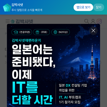
김박사넷
앱으로 보기
닫기
푸시 알림으로 소식을 빠르게
커뮤니티 홈
자유 게시판(아무개랩)
대학원생 모집
대학원생은 IS와 같습니다
국내대학원 정보
비관적인 윌리엄 켈빈
연구실&오픈랩
2023.10.12
3
6602
커뮤니티
커뮤니티 홈
전체글보기
베스트 게시판
IF 명예의전당