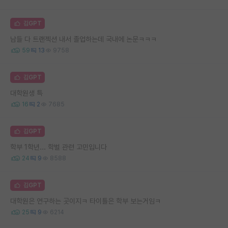
김GPT
남들 다 트랜젝션 내서 졸업하는데 국내에 논문ㅋㅋㅋ
59
13
9758
김GPT
대학원생 특
16
2
7685
김GPT
학부 1학년... 학벌 관련 고민입니다
24
9
8588
김GPT
대학원은 연구하는 곳이지ㅋ 타이틀은 학부 보는거임ㅋ
25
9
6214