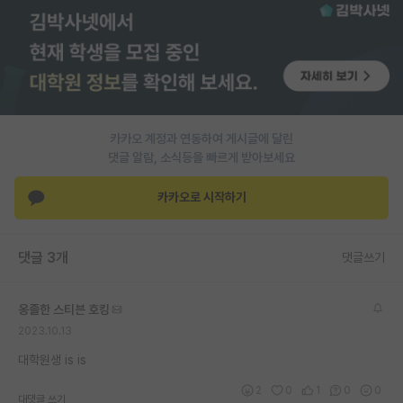
PI 전용 게시판
인문사회 계열 게시판
특수/전문대학원 게시판
반도체/AI 게시판
카카오 계정과 연동하여 게시글에 달린
댓글 알람, 소식등을 빠르게 받아보세요
장학금/장학생 게시판
카카오로 시작하기
학술 정보 게시판
홍보 게시판
댓글 3개
댓글쓰기
커리어
옹졸한 스티븐 호킹
유학교육
2023.10.13
이벤트
대학원생 is is
반도체 아카데미
2
0
1
0
0
대댓글 쓰기