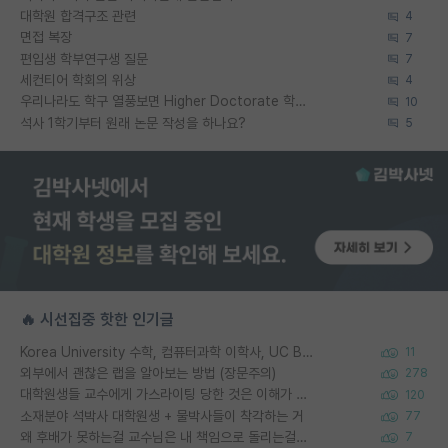
대학원 합격구조 관련
4
면접 복장
7
편입생 학부연구생 질문
7
세컨티어 학회의 위상
4
우리나라도 학구 열풍보면 Higher Doctorate 학위가 필요하다고 봅니다.
10
석사 1학기부터 원래 논문 작성을 하나요?
5
🔥 시선집중 핫한 인기글
Korea University 수학, 컴퓨터과학 이학사, UC Berkeley 산업공학 대학원 공학박사가 되는 것은 쉽지 않겠죠?
11
외부에서 괜찮은 랩을 알아보는 방법 (장문주의)
278
대학원생들 교수에게 가스라이팅 당한 것은 이해가 갑니다. 안타깝네요.
120
소재분야 석박사 대학원생 + 물박사들이 착각하는 거
77
왜 후배가 못하는걸 교수님은 내 책임으로 돌리는걸까요?
7