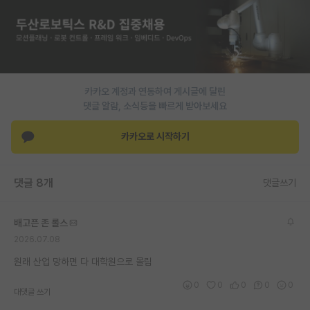
PI 전용 게시판
인문사회 계열 게시판
특수/전문대학원 게시판
카카오 계정과 연동하여 게시글에 달린
반도체/AI 게시판
댓글 알람, 소식등을 빠르게 받아보세요
장학금/장학생 게시판
카카오로 시작하기
학술 정보 게시판
댓글 8개
댓글쓰기
홍보 게시판
커리어
배고픈 존 롤스
2026.07.08
유학교육
원래 산업 망하면 다 대학원으로 몰림
이벤트
0
0
0
0
0
대댓글 쓰기
반도체 아카데미