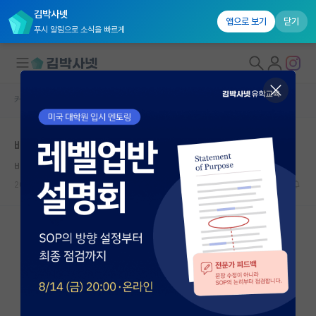
김박사넷
앱으로 보기
닫기
푸시 알림으로 소식을 빠르게
커뮤니티 홈
자유 게시판(아무개랩)
대학원생 모집
배터리랩 생각중인데 배터리망한거아니었나요?
국내대학원 정보
비관적인 공자
연구실&오픈랩
2026.07.08
8
3805
커뮤니티
커뮤니티 홈
전체글보기
베스트 게시판
IF 명예의전당