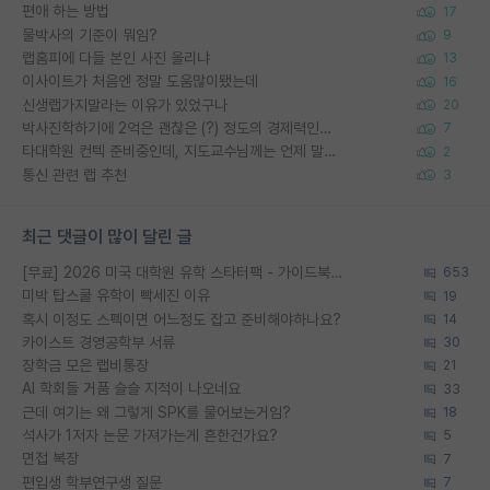
편애 하는 방법
17
물박사의 기준이 뭐임?
9
랩홈피에 다들 본인 사진 올리냐
13
이사이트가 처음엔 정말 도움많이됐는데
16
신생랩가지말라는 이유가 있었구나
20
박사진학하기에 2억은 괜찮은 (?) 정도의 경제력인가요
7
타대학원 컨텍 준비중인데, 지도교수님께는 언제 말씀드려야 할까요?
2
통신 관련 랩 추천
3
최근 댓글이 많이 달린 글
[무료] 2026 미국 대학원 유학 스타터팩 - 가이드북 & 합격자 컨택메일 템플릿
653
미박 탑스쿨 유학이 빡세진 이유
19
혹시 이정도 스펙이면 어느정도 잡고 준비해야하나요?
14
카이스트 경영공학부 서류
30
장학금 모은 랩비통장
21
AI 학회들 거품 슬슬 지적이 나오네요
33
근데 여기는 왜 그렇게 SPK를 물어보는거임?
18
석사가 1저자 논문 가져가는게 흔한건가요?
5
면접 복장
7
편입생 학부연구생 질문
7