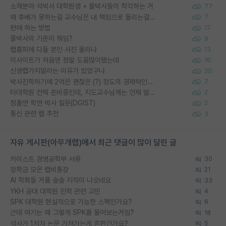
소재분야 석박사 대학원생 + 물박사들이 착각하는 거
77
왜 후배가 못하는걸 교수님은 내 책임으로 돌리는걸까요?
7
편애 하는 방법
17
물박사의 기준이 뭐임?
9
랩홈피에 다들 본인 사진 올리냐
13
이사이트가 처음엔 정말 도움많이됐는데
16
신생랩가지말라는 이유가 있었구나
20
박사진학하기에 2억은 괜찮은 (?) 정도의 경제력인가요
7
타대학원 컨텍 준비중인데, 지도교수님께는 언제 말씀드려야 할까요?
2
정출연 학연 박사 질문(DGIST)
2
통신 관련 랩 추천
3
자유 게시판(아무개랩)에서 최근 댓글이 많이 달린 글
카이스트 경영공학부 서류
30
장학금 모은 랩비통장
21
AI 학회들 거품 슬슬 지적이 나오네요
33
YKH 공대 대학원 진학 관련 고민
4
SPK 대학원 현실적으로 가능한 스펙인가요?
6
근데 여기는 왜 그렇게 SPK를 물어보는거임?
18
석사가 1저자 논문 가져가는게 흔한건가요?
5