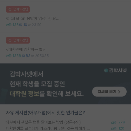
명예의전당
첫 citation 뽕맛이 엄청나네요...
136
10
23119
명예의전당
<대학원에 입학하는 법>
1388
83
295035
자유 게시판(아무개랩)에서 핫한 인기글은?
외부에서 괜찮은 랩을 알아보는 방법 (장문주의)
278
대학원생들 교수에게 가스라이팅 당한 것은 이해가 갑니다. 안타깝네요.
120