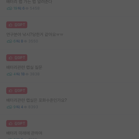
배터리 랩 가는 법 알려준다
19
6
5458
김GPT
연구분야 낚시?당한거 같아요ㅠㅠ
6
8
3550
김GPT
배터리관련 랩실 질문
4
18
3838
김GPT
배터리관련 랩실은 포화수준인가요?
9
4
8393
김GPT
배터리 미래에 관하여