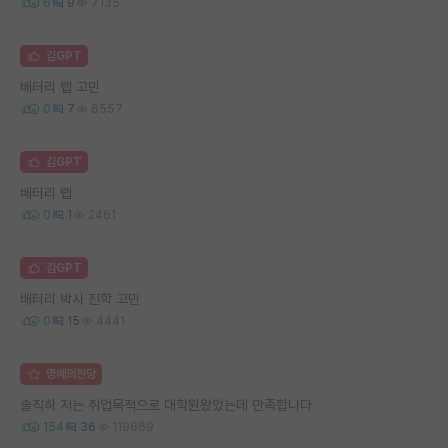
6
9
7135
김GPT
배터리 랩 고민
0
7
6557
김GPT
배터리 랩
0
1
2461
김GPT
배터리 박사 진학 고민
0
15
4441
명예의전당
솔직히 저는 취업목적으로 대학원왔었는데 만족합니다
154
36
119869