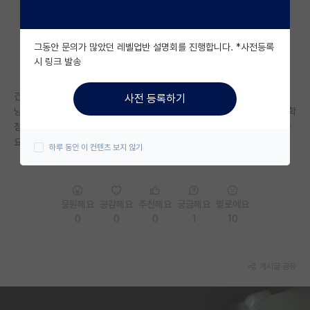
자유 게시판(아무개랩)
그동안 문의가 많았던 레벨업반 설명회를 진행합니다. *사전등록
미국 유학 게시판
시 링크 발송
미국 대학원 합격 후기 게시판
건동 3.9인데 yk 배터리랩은 꿈도 못꾸겠네요 ㅋㅋ.... 다 자대생이네요 그
사전 등록하기
대학원생 모집 게시판
냥 자대 가야되려나요... 근데 현재 학연생하고있는 랩실 자대생 석사분들 학
점 3.1,3.3 막이래서 3.9가 높은 학점은 아니지만 아깝네요. 너무 머리아파
대학원 합격 후기 게시판
요. 어떡하죠.
하루 동안 이 컨텐츠 보지 않기
연구실(PI) 홍보 게시판
석박사 채용 정보 게시판
응원해요
공감해요
추천해요
궁금해요
별로에요
0
0
0
1
10
임용 정보 게시판
학부 인턴 게시판
게시글 공유
취업 게시판
임용 후기 게시판