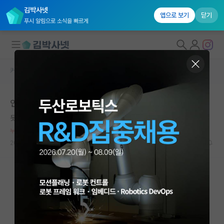
김박사넷
앱으로 보기
닫기
푸시 알림으로 소식을 빠르게
커뮤니티 홈
자유 게시판(아무개랩)
대학원생 모집
인턴 부모님이 연구실로 연락 하심...ㄷㄷ
국내대학원 정보
못된 프랜시스 크릭
연구실&오픈랩
누적 신고가 20개 이상인 사용자입니다.
커뮤니티
2026.07.08
14
11634
커뮤니티 홈
전체글보기
베스트 게시판
IF 명예의전당