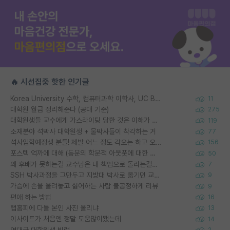
🔥 시선집중 핫한 인기글
Korea University 수학, 컴퓨터과학 이학사, UC Berkeley 산업공학 대학원 공학박사가 되는 것은 쉽지 않겠죠?
11
대학원 월급 정리해준다 (공대 기준)
275
대학원생들 교수에게 가스라이팅 당한 것은 이해가 갑니다. 안타깝네요.
119
소재분야 석박사 대학원생 + 물박사들이 착각하는 거
77
석사입학예정생 분들! 제발 어느 정도 각오는 하고 오세요.
156
포스텍 억까에 대해 (동문의 학문적 아웃풋에 대한 반박)
50
왜 후배가 못하는걸 교수님은 내 책임으로 돌리는걸까요?
7
SSH 박사과정을 그만두고 지방대 박사로 옮기면 교수의 꿈은 끝일까요?
9
가슴에 손을 올려놓고 싫어하는 사람 불공정하게 리뷰
9
편애 하는 방법
16
랩홈피에 다들 본인 사진 올리냐
13
이사이트가 처음엔 정말 도움많이됐는데
14
역대급 대학원생 빌런
2