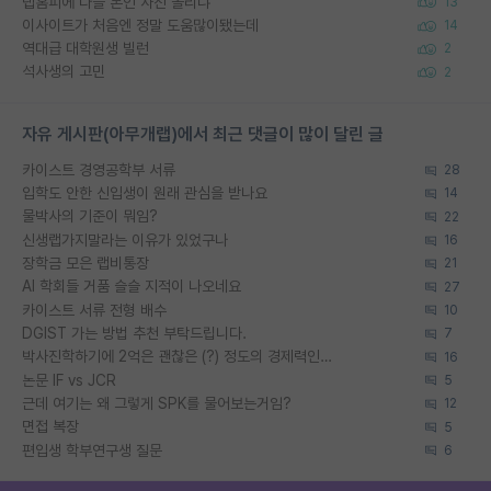
랩홈피에 다들 본인 사진 올리냐
13
이사이트가 처음엔 정말 도움많이됐는데
14
역대급 대학원생 빌런
2
석사생의 고민
2
자유 게시판(아무개랩)에서 최근 댓글이 많이 달린 글
카이스트 경영공학부 서류
28
입학도 안한 신입생이 원래 관심을 받나요
14
물박사의 기준이 뭐임?
22
신생랩가지말라는 이유가 있었구나
16
장학금 모은 랩비통장
21
AI 학회들 거품 슬슬 지적이 나오네요
27
카이스트 서류 전형 배수
10
DGIST 가는 방법 추천 부탁드립니다.
7
박사진학하기에 2억은 괜찮은 (?) 정도의 경제력인가요
16
논문 IF vs JCR
5
근데 여기는 왜 그렇게 SPK를 물어보는거임?
12
면접 복장
5
편입생 학부연구생 질문
6