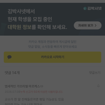
PI 전용 게시판
인문사회 계열 게시판
특수/전문대학원 게시판
반도체/AI 게시판
카카오 계정과 연동하여 게시글에 달린
장학금/장학생 게시판
댓글 알람, 소식등을 빠르게 받아보세요
학술 정보 게시판
카카오로 시작하기
홍보 게시판
댓글 14개
커리어
댓글쓰기
유학교육
염세적인 가브리엘 마르케스
이벤트
2026.07.08
누적 신고가 50개 이상인 사용자입니다.
교수가 한 말 전해들은거면 뻥일 가능성도 있음
반도체 아카데미
허언증 있는 교수 너무 많아서