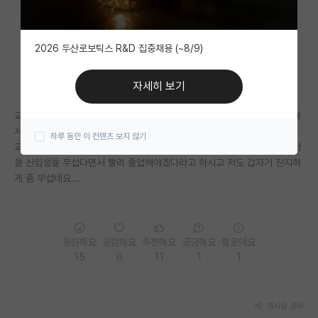
자유 게시판(아무개랩)
2026 두산로보틱스 R&D 집중채용 (~8/9)
미국 유학 게시판
미국 대학원 합격 후기 게시판
자세히 보기
대학원생 모집 게시판
교수님 오피스로 연락와서 직접 통화하셨고 학생이 취업과 진로문제로 바빠
서 관둔다고 연락왔다고 하네요...
하루 동안 이 컨텐츠 보지 않기
대학원 합격 후기 게시판
교수님은 살다보니 이런 경우도 있네라고 웃으시던데 선배들은 앞으로 들어
올 신입생들 무섭다면서 빨리 졸업해야겠다라고 하시고 저도 갑자기 진지하
연구실(PI) 홍보 게시판
게 좀 무섭네요...
석박사 채용 정보 게시판
임용 정보 게시판
응원해요
공감해요
추천해요
궁금해요
별로에요
학부 인턴 게시판
15
6
11
1
1
취업 게시판
게시글 공유
임용 후기 게시판