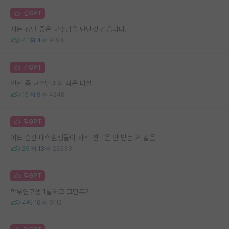
김GPT
저는 정말 좋은 교수님을 만난것 같습니다.
41
4
9194
김GPT
인턴 중 교수님과의 작은 마찰
15
9
4248
김GPT
어느 순간 대학원생들이 사적 연락은 안 받는 거 같음
29
13
26233
김GPT
학부연구생 1달하고 그만두기
4
16
9112