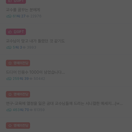
김GPT
교수를 꿈꾸는 분에게
61
27
22976
김GPT
교수님이 맞고 내가 틀렸던 것 같기도
5
3
3993
명예의전당
드디어 인용수 1000이 넘었습니다...
259
39
50442
명예의전당
연구-교육에 열정을 잃은 공대 교수님들께 드리는 시니컬한 메세지...(ㅂㄷㅂㄷ)
463
70
61359
명예의전당