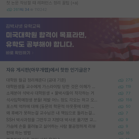
첫 논문 작성할 때 레퍼런스 정리 꿀팁 (+a)
261
34
110242
자유 게시판(아무개랩)에서 핫한 인기글은?
대학원 월급 정리해준다 (공대 기준)
275
대학원생들 교수에게 가스라이팅 당한 것은 이해가 갑니다. 안타깝네요.
119
소재분야 석박사 대학원생 + 물박사들이 착각하는 거
77
석사입학예정생 분들! 제발 어느 정도 각오는 하고 오세요.
156
포스텍 억까에 대해 (동문의 학문적 아웃풋에 대한 반박)
50
왜 후배가 못하는걸 교수님은 내 책임으로 돌리는걸까요?
7
SSH 박사과정을 그만두고 지방대 박사로 옮기면 교수의 꿈은 끝일까요?
9
가슴에 손을 올려놓고 싫어하는 사람 불공정하게 리뷰
9
편애 하는 방법
16