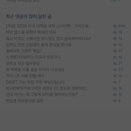
최근 댓글이 많이 달린 글
[무료] 2026 미국 대학원 유학 스타터팩 - 가이드북 & 합격자 컨택메일 템플릿
649
미박 탑스쿨 유학이 빡세진 이유
19
혹시 이정도 스펙이면 어느정도 잡고 준비해야하나요?
14
입학도 안한 신입생이 원래 관심을 받나요
14
물박사의 기준이 뭐임?
22
신생랩가지말라는 이유가 있었구나
16
장학금 모은 랩비통장
21
AI 학회들 거품 슬슬 지적이 나오네요
27
카이스트 서류 전형 배수
10
DGIST 가는 방법 추천 부탁드립니다.
7
박사진학하기에 2억은 괜찮은 (?) 정도의 경제력인가요
16
근데 여기는 왜 그렇게 SPK를 물어보는거임?
12
편입생 학부연구생 질문
6