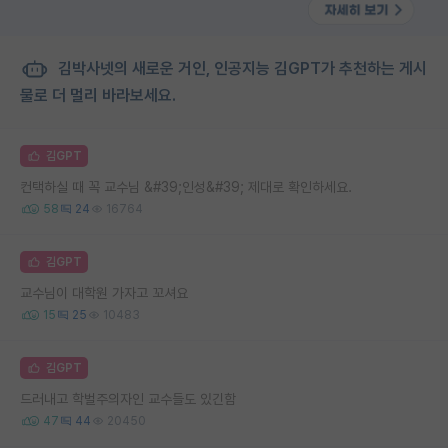
김박사넷의 새로운 거인, 인공지능 김GPT가 추천하는 게시
물로 더 멀리 바라보세요.
김GPT
컨택하실 때 꼭 교수님 &#39;인성&#39; 제대로 확인하세요.
58
24
16764
김GPT
교수님이 대학원 가자고 꼬셔요
15
25
10483
김GPT
드러내고 학벌주의자인 교수들도 있긴함
47
44
20450