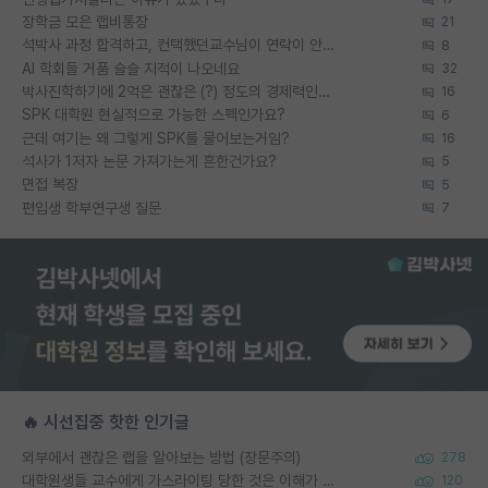
장학금 모은 랩비통장
21
석박사 과정 합격하고, 컨택했던교수님이 연락이 안됩니다...
8
AI 학회들 거품 슬슬 지적이 나오네요
32
박사진학하기에 2억은 괜찮은 (?) 정도의 경제력인가요
16
SPK 대학원 현실적으로 가능한 스펙인가요?
6
근데 여기는 왜 그렇게 SPK를 물어보는거임?
16
석사가 1저자 논문 가져가는게 흔한건가요?
5
면접 복장
5
편입생 학부연구생 질문
7
🔥 시선집중 핫한 인기글
외부에서 괜찮은 랩을 알아보는 방법 (장문주의)
278
대학원생들 교수에게 가스라이팅 당한 것은 이해가 갑니다. 안타깝네요.
120