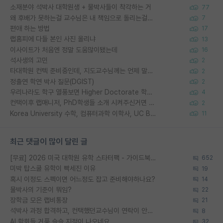
소재분야 석박사 대학원생 + 물박사들이 착각하는 거
77
왜 후배가 못하는걸 교수님은 내 책임으로 돌리는걸까요?
7
편애 하는 방법
17
랩홈피에 다들 본인 사진 올리냐
13
이사이트가 처음엔 정말 도움많이됐는데
16
석사생의 고민
2
타대학원 컨텍 준비중인데, 지도교수님께는 언제 말씀드려야 할까요?
2
정출연 학연 박사 질문(DGIST)
2
우리나라도 학구 열풍보면 Higher Doctorate 학위가 필요하다고 봅니다.
4
컨택이후 랩매니저, PhD학생들 소개 시켜주신거면 거의 컨펌에 가깝나요?
2
Korea University 수학, 컴퓨터과학 이학사, UC Berkeley 산업공학 대학원 공학박사가 되는 것은 쉽지 않겠죠?
11
최근 댓글이 많이 달린 글
[무료] 2026 미국 대학원 유학 스타터팩 - 가이드북 & 합격자 컨택메일 템플릿
652
미박 탑스쿨 유학이 빡세진 이유
19
혹시 이정도 스펙이면 어느정도 잡고 준비해야하나요?
14
물박사의 기준이 뭐임?
22
장학금 모은 랩비통장
21
석박사 과정 합격하고, 컨택했던교수님이 연락이 안됩니다...
8
AI 학회들 거품 슬슬 지적이 나오네요
32