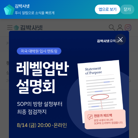
김박사넷
앱으로 보기
닫기
푸시 알림으로 소식을 빠르게
커뮤니티 홈
자유 게시판(아무개랩)
대학원생 모집
학연생 시작했는데 고민
국내대학원 정보
심심한 프란츠 카프카
연구실&오픈랩
2026.07.08
9
2750
커뮤니티
커뮤니티 홈
전체글보기
베스트 게시판
IF 명예의전당