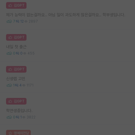
김GPT
제가 능력이 없는걸까요.. 아님 일이 과도하게 많은걸까요.. 학부생입니다.
7
12
2897
김GPT
내일 첫 출근
0
0
455
김GPT
신생랩 고민
1
4
1171
김GPT
학연생중입니다.
0
1
3822
명예의전당