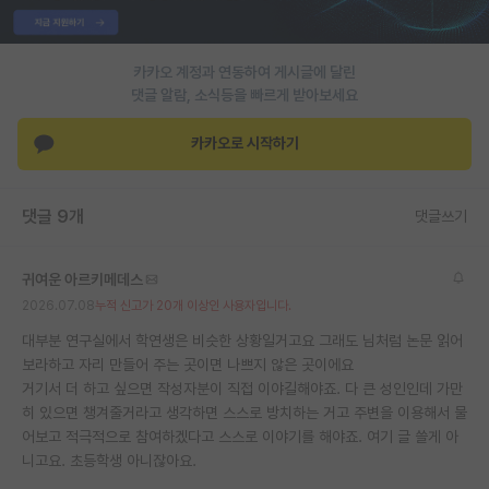
PI 전용 게시판
카카오 계정과 연동하여 게시글에 달린
인문사회 계열 게시판
댓글 알람, 소식등을 빠르게 받아보세요
특수/전문대학원 게시판
카카오로 시작하기
반도체/AI 게시판
장학금/장학생 게시판
댓글 9개
댓글쓰기
학술 정보 게시판
귀여운 아르키메데스
홍보 게시판
2026.07.08
누적 신고가 20개 이상인 사용자입니다.
커리어
대부분 연구실에서 학연생은 비슷한 상황일거고요 그래도 님처럼 논문 읽어
보라하고 자리 만들어 주는 곳이면 나쁘지 않은 곳이에요
유학교육
거기서 더 하고 싶으면 작성자분이 직접 이야길해야죠. 다 큰 성인인데 가만
히 있으면 챙겨줄거라고 생각하면 스스로 방치하는 거고 주변을 이용해서 물
이벤트
어보고 적극적으로 참여하겠다고 스스로 이야기를 해야죠. 여기 글 쓸게 아
니고요. 초등학생 아니잖아요.
반도체 아카데미