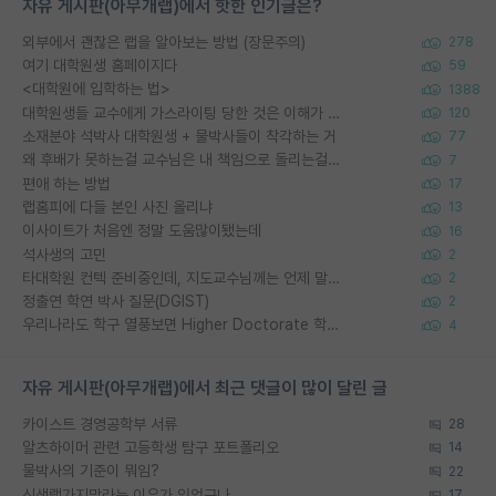
자유 게시판(아무개랩)에서 핫한 인기글은?
외부에서 괜찮은 랩을 알아보는 방법 (장문주의)
278
여기 대학원생 홈페이지다
59
<대학원에 입학하는 법>
1388
대학원생들 교수에게 가스라이팅 당한 것은 이해가 갑니다. 안타깝네요.
120
소재분야 석박사 대학원생 + 물박사들이 착각하는 거
77
왜 후배가 못하는걸 교수님은 내 책임으로 돌리는걸까요?
7
편애 하는 방법
17
랩홈피에 다들 본인 사진 올리냐
13
이사이트가 처음엔 정말 도움많이됐는데
16
석사생의 고민
2
타대학원 컨텍 준비중인데, 지도교수님께는 언제 말씀드려야 할까요?
2
정출연 학연 박사 질문(DGIST)
2
우리나라도 학구 열풍보면 Higher Doctorate 학위가 필요하다고 봅니다.
4
자유 게시판(아무개랩)에서 최근 댓글이 많이 달린 글
카이스트 경영공학부 서류
28
알츠하이머 관련 고등학생 탐구 포트폴리오
14
물박사의 기준이 뭐임?
22
신생랩가지말라는 이유가 있었구나
17