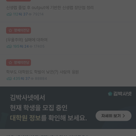
신생랩 졸업 후 output에 기반한 신생랩 장단점 정리
112
37
79214
명예의전당
(우울주의) 실패에 대하여
195
24
17405
명예의전당
학부도 대학원도 학벌이 낮은(?) 사람의 응원
435
37
88884