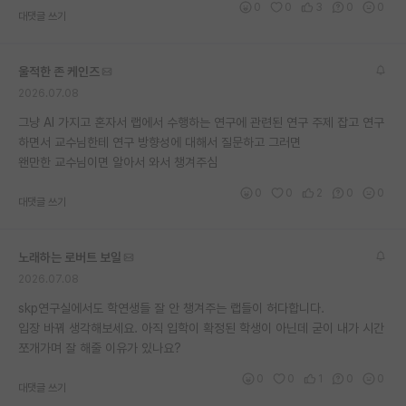
0
0
3
0
0
대댓글 쓰기
재팬라운지 🌸
울적한 존 케인즈
2026.07.08
그냥 AI 가지고 혼자서 랩에서 수행하는 연구에 관련된 연구 주제 잡고 연구
하면서 교수님한테 연구 방향성에 대해서 질문하고 그러면
왠만한 교수님이면 알아서 와서 챙겨주심
0
0
2
0
0
대댓글 쓰기
노래하는 로버트 보일
2026.07.08
skp연구실에서도 학연생들 잘 안 챙겨주는 랩들이 허다합니다.
입장 바꿔 생각해보세요. 아직 입학이 확정된 학생이 아닌데 굳이 내가 시간
쪼개가며 잘 해줄 이유가 있나요?
0
0
1
0
0
대댓글 쓰기