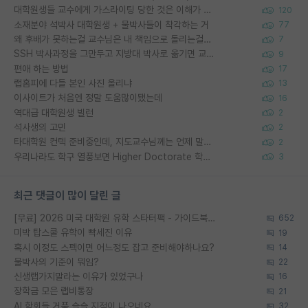
대학원생들 교수에게 가스라이팅 당한 것은 이해가 갑니다. 안타깝네요.
120
소재분야 석박사 대학원생 + 물박사들이 착각하는 거
77
왜 후배가 못하는걸 교수님은 내 책임으로 돌리는걸까요?
7
SSH 박사과정을 그만두고 지방대 박사로 옮기면 교수의 꿈은 끝일까요?
9
편애 하는 방법
17
랩홈피에 다들 본인 사진 올리냐
13
이사이트가 처음엔 정말 도움많이됐는데
16
역대급 대학원생 빌런
2
석사생의 고민
2
타대학원 컨텍 준비중인데, 지도교수님께는 언제 말씀드려야 할까요?
2
우리나라도 학구 열풍보면 Higher Doctorate 학위가 필요하다고 봅니다.
3
최근 댓글이 많이 달린 글
[무료] 2026 미국 대학원 유학 스타터팩 - 가이드북 & 합격자 컨택메일 템플릿
652
미박 탑스쿨 유학이 빡세진 이유
19
혹시 이정도 스펙이면 어느정도 잡고 준비해야하나요?
14
물박사의 기준이 뭐임?
22
신생랩가지말라는 이유가 있었구나
16
장학금 모은 랩비통장
21
AI 학회들 거품 슬슬 지적이 나오네요
32