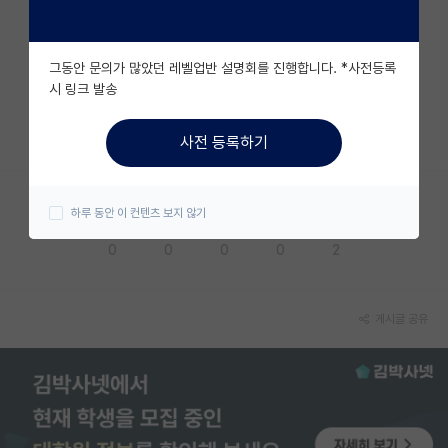
자유 게시판(아무개랩)
그동안 문의가 많았던 레벨업반 설명회를 진행합니다. *사전등록
미국 유학 게시판
시 링크 발송
미국 대학원 합격 후기 게시판
⠀️
사전 등록하기
대학원생 모집 게시판
대학원 합격 후기 게시판
하루 동안 이 컨텐츠 보지 않기
응원해요
공감해요
추천해요
궁금해요
별로에요
연구실(PI) 홍보 게시판
0
0
0
0
2
석박사 채용 정보 게시판
임용 정보 게시판
게시글 공유
학부 인턴 게시판
취업 게시판
임용 후기 게시판