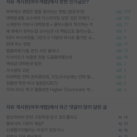
자유 게시판(아무개랩)에서 핫한 인기글은?
외부에서 괜찮은 랩을 알아보는 방법 (장문주의)
276
대학원생들 교수에게 가스라이팅 당한 것은 이해가 갑니다. 안타깝네요.
120
소재분야 석박사 대학원생 + 물박사들이 착각하는 거
77
왜 후배가 못하는걸 교수님은 내 책임으로 돌리는걸까요?
7
SSH 박사과정을 그만두고 지방대 박사로 옮기면 교수의 꿈은 끝일까요?
9
편애 하는 방법
17
랩홈피에 다들 본인 사진 올리냐
13
이사이트가 처음엔 정말 도움많이됐는데
16
역대급 대학원생 빌런
2
석사생의 고민
2
타대학원 컨텍 준비중인데, 지도교수님께는 언제 말씀드려야 할까요?
2
정출연 학연 박사 질문(DGIST)
2
우리나라도 학구 열풍보면 Higher Doctorate 학위가 필요하다고 봅니다.
3
자유 게시판(아무개랩)에서 최근 댓글이 많이 달린 글
알츠하이머 관련 고등학생 탐구 포트폴리오
14
물박사의 기준이 뭐임?
22
신생랩가지말라는 이유가 있었구나
16
장학금 모은 랩비통장
21