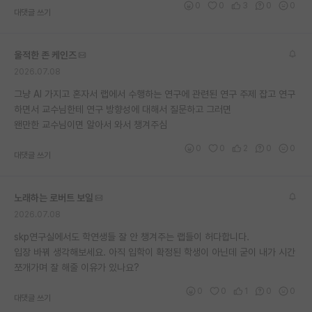
0
0
3
0
0
대댓글 쓰기
재팬라운지 🌸
울적한 존 케인즈
2026.07.08
그냥 AI 가지고 혼자서 랩에서 수행하는 연구에 관련된 연구 주제 잡고 연구
하면서 교수님한테 연구 방향성에 대해서 질문하고 그러면
왠만한 교수님이면 알아서 와서 챙겨주심
0
0
2
0
0
대댓글 쓰기
노래하는 로버트 보일
2026.07.08
skp연구실에서도 학연생들 잘 안 챙겨주는 랩들이 허다합니다.
입장 바꿔 생각해보세요. 아직 입학이 확정된 학생이 아닌데 굳이 내가 시간
쪼개가며 잘 해줄 이유가 있나요?
0
0
1
0
0
대댓글 쓰기