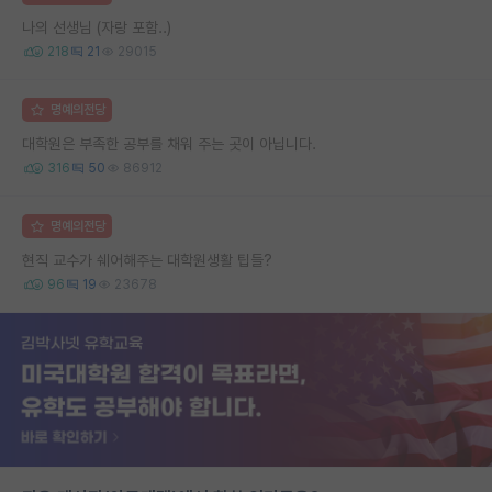
나의 선생님 (자랑 포함..)
218
21
29015
명예의전당
대학원은 부족한 공부를 채워 주는 곳이 아닙니다.
316
50
86912
명예의전당
현직 교수가 쉐어해주는 대학원생활 팁들?
96
19
23678