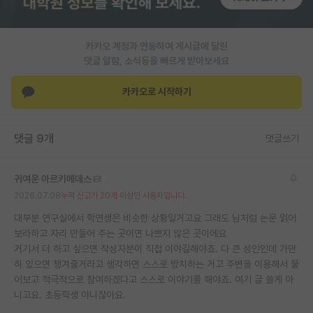
PI 전용 게시판
카카오 계정과 연동하여 게시글에 달린
인문사회 계열 게시판
댓글 알람, 소식등을 빠르게 받아보세요
특수/전문대학원 게시판
카카오로 시작하기
반도체/AI 게시판
장학금/장학생 게시판
댓글 9개
댓글쓰기
학술 정보 게시판
귀여운 아르키메데스
홍보 게시판
2026.07.08
누적 신고가 20개 이상인 사용자입니다.
커리어
대부분 연구실에서 학연생은 비슷한 상황일거고요 그래도 님처럼 논문 읽어
보라하고 자리 만들어 주는 곳이면 나쁘지 않은 곳이에요
유학교육
거기서 더 하고 싶으면 작성자분이 직접 이야길해야죠. 다 큰 성인인데 가만
히 있으면 챙겨줄거라고 생각하면 스스로 방치하는 거고 주변을 이용해서 물
이벤트
어보고 적극적으로 참여하겠다고 스스로 이야기를 해야죠. 여기 글 쓸게 아
니고요. 초등학생 아니잖아요.
반도체 아카데미