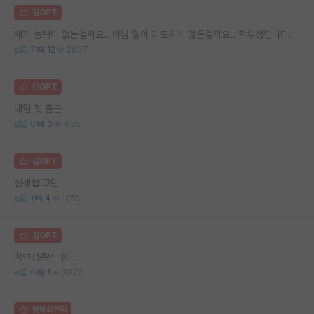
김GPT
제가 능력이 없는걸까요.. 아님 일이 과도하게 많은걸까요.. 학부생입니다.
7
12
2897
김GPT
내일 첫 출근
0
0
455
김GPT
신생랩 고민
1
4
1170
김GPT
학연생중입니다.
0
1
3822
명예의전당