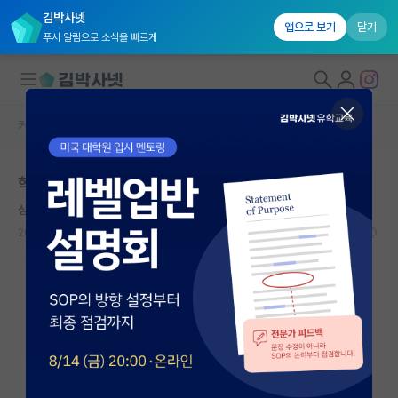
김박사넷
앱으로 보기
닫기
푸시 알림으로 소식을 빠르게
커뮤니티 홈
자유 게시판(아무개랩)
대학원생 모집
학연생 시작했는데 고민
국내대학원 정보
심심한 프란츠 카프카
연구실&오픈랩
2026.07.08
9
2747
커뮤니티
커뮤니티 홈
전체글보기
베스트 게시판
IF 명예의전당