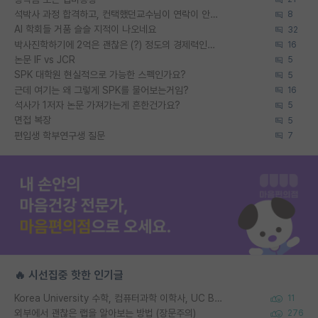
석박사 과정 합격하고, 컨택했던교수님이 연락이 안됩니다...
8
AI 학회들 거품 슬슬 지적이 나오네요
32
박사진학하기에 2억은 괜찮은 (?) 정도의 경제력인가요
16
논문 IF vs JCR
5
SPK 대학원 현실적으로 가능한 스펙인가요?
5
근데 여기는 왜 그렇게 SPK를 물어보는거임?
16
석사가 1저자 논문 가져가는게 흔한건가요?
5
면접 복장
5
편입생 학부연구생 질문
7
🔥 시선집중 핫한 인기글
Korea University 수학, 컴퓨터과학 이학사, UC Berkeley 산업공학 대학원 공학박사가 되는 것은 쉽지 않겠죠?
11
외부에서 괜찮은 랩을 알아보는 방법 (장문주의)
276