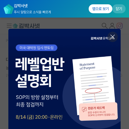
김박사넷
앱으로 보기
닫기
푸시 알림으로 소식을 빠르게
커뮤니티 홈
자유 게시판(아무개랩)
대학원생 모집
대학원 자퇴 고민 중입니다
국내대학원 정보
놀란 마이클 패러데이
연구실&오픈랩
2026.07.09
18
5748
커뮤니티
커뮤니티 홈
전체글보기
베스트 게시판
IF 명예의전당