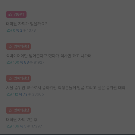
김GPT
대학원 자퇴가 맞을까요?
0
2
1378
명예의전당
석박이어야만 받아준다고 했다가 석사만 하고 나가래
100
88
81927
명예의전당
서울 중위권 교수로서 중하위권 학생분들께 말씀 드리고 싶은 중위권 대학 연구실의 강점
112
72
28665
명예의전당
대학원 자퇴 2년 후
109
5
17297