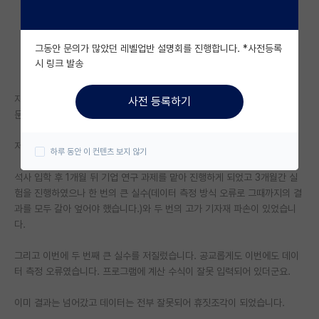
자유 게시판(아무개랩)
그동안 문의가 많았던 레벨업반 설명회를 진행합니다. *사전등록
미국 유학 게시판
시 링크 발송
미국 대학원 합격 후기 게시판
자퇴를 고민하고 있습니다.
사전 등록하기
대학원생 모집 게시판
문제는 다름아닌 저 자신 때문입니다.
대학원 합격 후기 게시판
저는 대학원 석사 생활이 4개월 차에 접어들었습니다.
하루 동안 이 컨텐츠 보지 않기
연구실(PI) 홍보 게시판
석사 입학 후 1개월 뒤 기업 연구 과제를 맡아 진행하게 되었고 3개월간 실
험을 진행하였으나 한 번의 큰 실수(데이터 측정 방식 오류로 그때까지의 결
석박사 채용 정보 게시판
과를 모두 갈아 엎어야 했습니다.)와 두 번의 고가 기자재 파손이 있었습니
다.
임용 정보 게시판
학부 인턴 게시판
그리고 이번에 두 번째 큰 실수를 저질렀습니다. 공교롭게도 이번에도 데이
터 측정 오류였습니다. 프로그램에 계산 수식이 잘못 입력되어 있더군요.
취업 게시판
이미 결과는 넘어갔고 데이터는 전부 잘못되어 휴짓조각이 되었습니다.
임용 후기 게시판