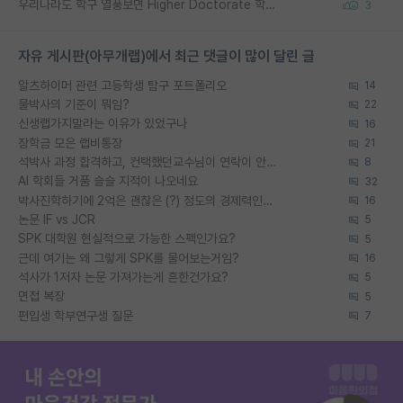
우리나라도 학구 열풍보면 Higher Doctorate 학위가 필요하다고 봅니다.
3
자유 게시판(아무개랩)에서 최근 댓글이 많이 달린 글
알츠하이머 관련 고등학생 탐구 포트폴리오
14
물박사의 기준이 뭐임?
22
신생랩가지말라는 이유가 있었구나
16
장학금 모은 랩비통장
21
석박사 과정 합격하고, 컨택했던교수님이 연락이 안됩니다...
8
AI 학회들 거품 슬슬 지적이 나오네요
32
박사진학하기에 2억은 괜찮은 (?) 정도의 경제력인가요
16
논문 IF vs JCR
5
SPK 대학원 현실적으로 가능한 스펙인가요?
5
근데 여기는 왜 그렇게 SPK를 물어보는거임?
16
석사가 1저자 논문 가져가는게 흔한건가요?
5
면접 복장
5
편입생 학부연구생 질문
7