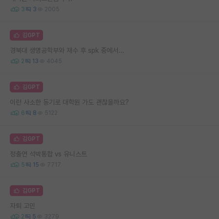
3
3
2005
김GPT
경북대 생명공학부와 재수 후 spk 중에서...
2
13
4045
김GPT
이런 사소한 동기로 대학원 가도 괜찮을까요?
6
8
5122
김GPT
정출연 석박통합 vs 유니스트
5
15
7717
김GPT
자퇴 고민
2
5
3279