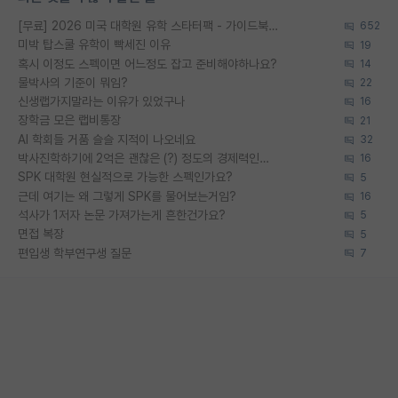
[무료] 2026 미국 대학원 유학 스타터팩 - 가이드북 & 합격자 컨택메일 템플릿
652
미박 탑스쿨 유학이 빡세진 이유
19
혹시 이정도 스펙이면 어느정도 잡고 준비해야하나요?
14
물박사의 기준이 뭐임?
22
신생랩가지말라는 이유가 있었구나
16
장학금 모은 랩비통장
21
AI 학회들 거품 슬슬 지적이 나오네요
32
박사진학하기에 2억은 괜찮은 (?) 정도의 경제력인가요
16
SPK 대학원 현실적으로 가능한 스펙인가요?
5
근데 여기는 왜 그렇게 SPK를 물어보는거임?
16
석사가 1저자 논문 가져가는게 흔한건가요?
5
면접 복장
5
편입생 학부연구생 질문
7