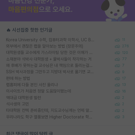
🔥 시선집중 핫한 인기글
Korea University 수학, 컴퓨터과학 이학사, UC Berkeley 산업공학 대학원 공학박사가 되는 것은 쉽지 않겠죠?
11
외부에서 괜찮은 랩을 알아보는 방법 (장문주의)
276
대학원생들 교수에게 가스라이팅 당한 것은 이해가 갑니다. 안타깝네요.
120
소재분야 석박사 대학원생 + 물박사들이 착각하는 거
77
왜 후배가 못하는걸 교수님은 내 책임으로 돌리는걸까요?
7
SSH 박사과정을 그만두고 지방대 박사로 옮기면 교수의 꿈은 끝일까요?
9
편애 하는 방법
17
랩홈피에 다들 본인 사진 올리냐
13
이사이트가 처음엔 정말 도움많이됐는데
16
역대급 대학원생 빌런
2
석사생의 고민
2
타대학원 컨텍 준비중인데, 지도교수님께는 언제 말씀드려야 할까요?
2
우리나라도 학구 열풍보면 Higher Doctorate 학위가 필요하다고 봅니다.
3
최근 댓글이 많이 달린 글