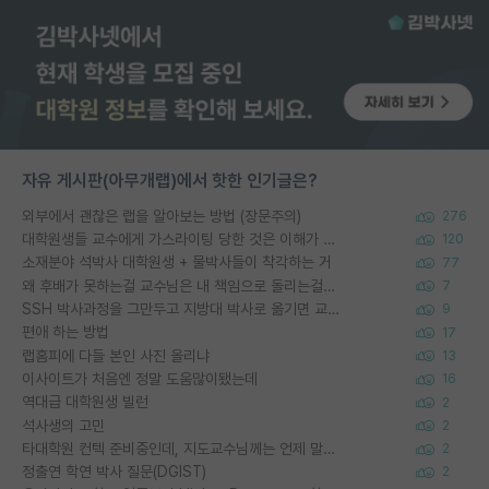
자유 게시판(아무개랩)에서 핫한 인기글은?
외부에서 괜찮은 랩을 알아보는 방법 (장문주의)
276
대학원생들 교수에게 가스라이팅 당한 것은 이해가 갑니다. 안타깝네요.
120
소재분야 석박사 대학원생 + 물박사들이 착각하는 거
77
왜 후배가 못하는걸 교수님은 내 책임으로 돌리는걸까요?
7
SSH 박사과정을 그만두고 지방대 박사로 옮기면 교수의 꿈은 끝일까요?
9
편애 하는 방법
17
랩홈피에 다들 본인 사진 올리냐
13
이사이트가 처음엔 정말 도움많이됐는데
16
역대급 대학원생 빌런
2
석사생의 고민
2
타대학원 컨텍 준비중인데, 지도교수님께는 언제 말씀드려야 할까요?
2
정출연 학연 박사 질문(DGIST)
2