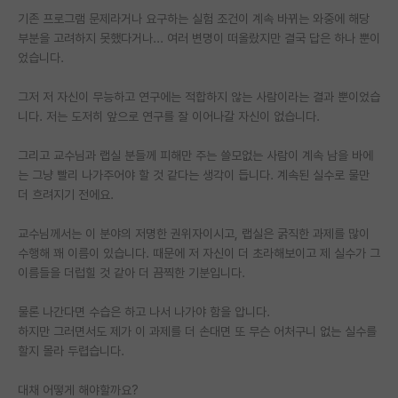
기존 프로그램 문제라거나 요구하는 실험 조건이 계속 바뀌는 와중에 해당
PI 전용 게시판
부분을 고려하지 못했다거나... 여러 변명이 떠올랐지만 결국 답은 하나 뿐이
었습니다.
인문사회 계열 게시판
그저 저 자신이 무능하고 연구에는 적합하지 않는 사람이라는 결과 뿐이었습
특수/전문대학원 게시판
니다. 저는 도저히 앞으로 연구를 잘 이어나갈 자신이 없습니다.
반도체/AI 게시판
그리고 교수님과 랩실 분들께 피해만 주는 쓸모없는 사람이 계속 남을 바에
장학금/장학생 게시판
는 그냥 빨리 나가주어야 할 것 같다는 생각이 듭니다. 계속된 실수로 물만
더 흐려지기 전에요.
학술 정보 게시판
교수님께서는 이 분야의 저명한 권위자이시고, 랩실은 굵직한 과제를 많이
홍보 게시판
수행해 꽤 이름이 있습니다. 때문에 저 자신이 더 초라해보이고 제 실수가 그
이름들을 더럽힐 것 같아 더 끔찍한 기분입니다.
커리어
유학교육
물론 나간다면 수습은 하고 나서 나가야 함을 압니다.
하지만 그러면서도 제가 이 과제를 더 손대면 또 무슨 어처구니 없는 실수를
이벤트
할지 몰라 두렵습니다.
반도체 아카데미
대채 어떻게 해야할까요?