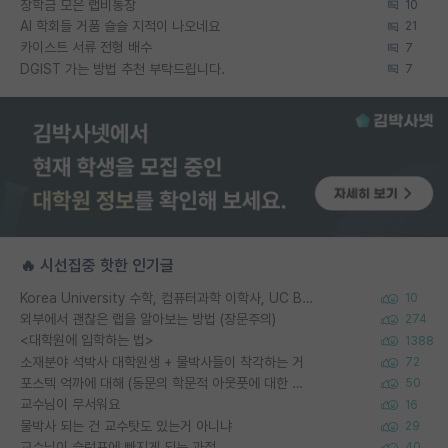
장학금 모은 랩비통장
10
AI 학회들 거품 슬슬 지적이 나오네요
21
카이스트 서류 전형 배수
7
DGIST 가는 방법 추천 부탁드립니다.
7
🔥 시선집중 핫한 인기글
Korea University 수학, 컴퓨터과학 이학사, UC Berkeley 산업공학 대학원 공학박사가 되는 것은 쉽지 않겠죠?
10
외부에서 괜찮은 랩을 알아보는 방법 (장문주의)
274
<대학원에 입학하는 법>
1388
소재분야 석박사 대학원생 + 물박사들이 착각하는 거
72
포스텍 억까에 대해 (동문의 학문적 아웃풋에 대한 반박)
50
교수님이 무서워요
16
물박사 되는 건 교수탓도 있는거 아니냐
29
교수님이 슬럼프에 빠지게 되는 과정
40