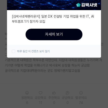
자유 게시판(아무개랩)
[김박사넷재팬라운지] 일본 DX 컨설팅 기업 취업을 위한 IT, AI
미국 유학 게시판
부트캠프 1기 참가자 모집
미국 대학원 합격 후기 게시판
spk연고 얘네도 대학원 사정 암울한데
자세히 보기
대학원생 모집 게시판
서성한 밑의 대학원들은 대체 뭐하는 곳들임?
교수야 뭐 그렇다쳐도.. 근데 하위권대학교수들은 진짜 강의만하는 사람들인
대학원 합격 후기 게시판
가?
하루 동안 이 컨텐츠 보지 않기
그리고 대학원생들은뭐임?
연구실(PI) 홍보 게시판
기본적으로 대학원은 학부수준 미만인데. 지잡대 대학원생들은 누가가며 거
기가면 어떻게 학업을 이뤄나가고 박사로써 성장을 하는지 궁금함
석박사 채용 정보 게시판
궁극적으로 지잡대대학원이라는 곳도 정체가뭔지알고싶음
임용 정보 게시판
학부 인턴 게시판
취업 게시판
응원해요
공감해요
추천해요
궁금해요
별로에요
6
11
0
0
74
임용 후기 게시판