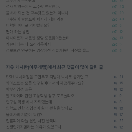
교수님이 무서워요
16
석사 받았는데도 교수랑 연락한다.
43
물박사 되는 건 교수탓도 있는거 아니냐
29
교수님이 슬럼프에 빠지게 되는 과정
40
대학원 어디로 가야할까요?
5
편애 하는 방법
12
이사이트가 처음엔 정말 도움많이됐는데
13
커뮤니티는 다 쓰레기통이지
5
정보보안 연구하는 입장에선 식별가능한 사진을 올리는건 비추이긴함
5
자유 게시판(아무개랩)에서 최근 댓글이 많이 달린 글
SSH 박사과정을 그만두고 지방대 박사로 옮기면 교수의 꿈은 끝일까요?
21
카이스트는 모든 연구실마다 서버 제공해주나요?
15
학부신입생 질문
12
알츠하이머 관련 고등학생 탐구 포트폴리오
9
연구실 학생 하나 자퇴했는데
8
입학도 안한 신입생이 원래 관심을 받나요
10
물박사의 기준이 뭐임?
17
랩홈피에 다들 본인 사진 올리냐
22
신생랩가지말라는 이유가 있었구나
12