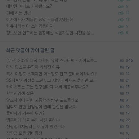
대학원 어디로 가야할까요?
5
편애 하는 방법
12
이사이트가 처음엔 정말 도움많이됐는데
13
커뮤니티는 다 쓰레기통이지
5
정보보안 연구하는 입장에선 식별가능한 사진을 올리는건 비추이긴함
5
최근 댓글이 많이 달린 글
[무료] 2026 미국 대학원 유학 스타터팩 - 가이드북 & 합격자 컨택메일 템플릿
645
미박 탑스쿨 유학이 빡세진 이유
19
혹시 이정도 스펙이면 어느정도 잡고 준비해야하나요?
14
SSH 박사과정을 그만두고 지방대 박사로 옮기면 교수의 꿈은 끝일까요?
21
카이스트는 모든 연구실마다 서버 제공해주나요?
15
학부신입생 질문
12
알츠하이머 관련 고등학생 탐구 포트폴리오
9
입학도 안한 신입생이 원래 관심을 받나요
10
물박사의 기준이 뭐임?
17
랩홈피에 다들 본인 사진 올리냐
22
신생랩가지말라는 이유가 있었구나
12
장학금 모은 랩비통장
10