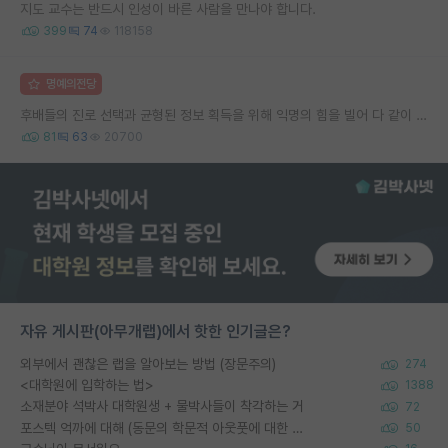
지도 교수는 반드시 인성이 바른 사람을 만나야 합니다.
399
74
118158
명예의전당
후배들의 진로 선택과 균형된 정보 획득을 위해 익명의 힘을 빌어 다 같이 연봉 공개 타임 한번 갖는 것 어때요?
81
63
20700
자유 게시판(아무개랩)에서 핫한 인기글은?
외부에서 괜찮은 랩을 알아보는 방법 (장문주의)
274
<대학원에 입학하는 법>
1388
소재분야 석박사 대학원생 + 물박사들이 착각하는 거
72
포스텍 억까에 대해 (동문의 학문적 아웃풋에 대한 반박)
50