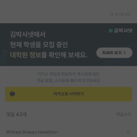
PI 전용 게시판
게시글 공유
인문사회 계열 게시판
특수/전문대학원 게시판
반도체/AI 게시판
장학금/장학생 게시판
학술 정보 게시판
카카오 계정과 연동하여 게시글에 달린
댓글 알람, 소식등을 빠르게 받아보세요
홍보 게시판
카카오로 시작하기
커리어
유학교육
댓글 43개
댓글쓰기
이벤트
반도체 아카데미
William Rowan Hamilton
*