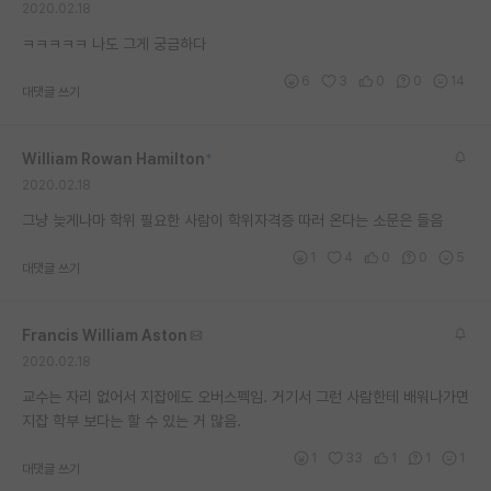
2020.02.18
재팬라운지 🌸
ㅋㅋㅋㅋㅋ 나도 그게 궁금하다
6
3
0
0
14
대댓글 쓰기
William Rowan Hamilton
*
2020.02.18
그냥 늦게나마 학위 필요한 사람이 학위자격증 따러 온다는 소문은 들음
1
4
0
0
5
대댓글 쓰기
Francis William Aston
2020.02.18
교수는 자리 없어서 지잡에도 오버스펙임. 거기서 그런 사람한테 배워나가면
지잡 학부 보다는 할 수 있는 거 많음.
1
33
1
1
1
대댓글 쓰기