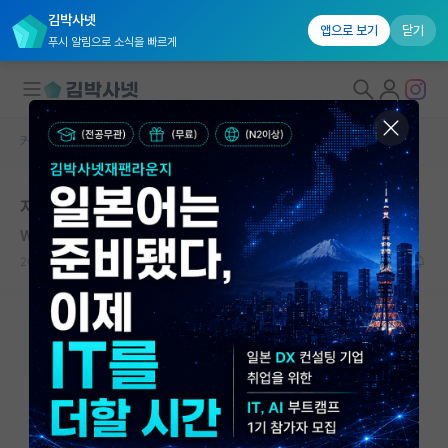
김박사넷
앱으로 보기
닫기
푸시 알림으로 소식을 빠르게
커뮤니티 홈
자유 게시판(아무개랩)
대학원생 모집
지잡대 대학원, 교수, 대학원생
국내대학원 정보
William James
연구실&오픈랩
2020.02.18
43
40634
커뮤니티
커뮤니티 홈
전체글보기
베스트 게시판
IF 명예의전당