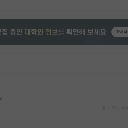
요
0
2