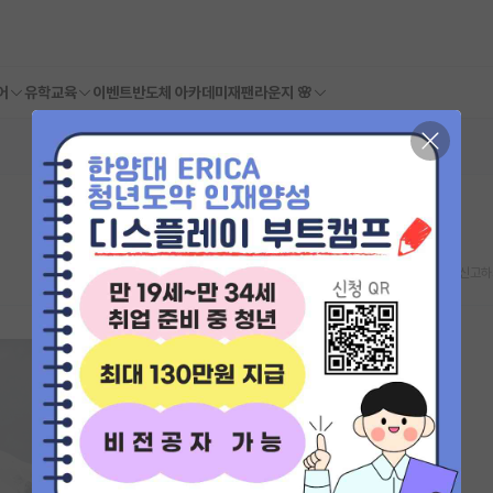
어
유학교육
이벤트
반도체 아카데미
재팬라운지 🌸
스크랩
신고하