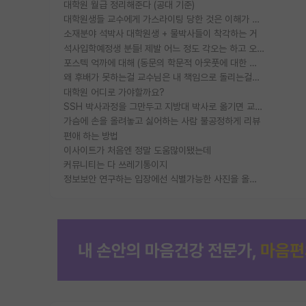
대학원 월급 정리해준다 (공대 기준)
대학원생들 교수에게 가스라이팅 당한 것은 이해가 갑니다. 안타깝네요.
소재분야 석박사 대학원생 + 물박사들이 착각하는 거
석사입학예정생 분들! 제발 어느 정도 각오는 하고 오세요.
포스텍 억까에 대해 (동문의 학문적 아웃풋에 대한 반박)
왜 후배가 못하는걸 교수님은 내 책임으로 돌리는걸까요?
대학원 어디로 가야할까요?
SSH 박사과정을 그만두고 지방대 박사로 옮기면 교수의 꿈은 끝일까요?
가슴에 손을 올려놓고 싫어하는 사람 불공정하게 리뷰
편애 하는 방법
이사이트가 처음엔 정말 도움많이됐는데
커뮤니티는 다 쓰레기통이지
정보보안 연구하는 입장에선 식별가능한 사진을 올리는건 비추이긴함