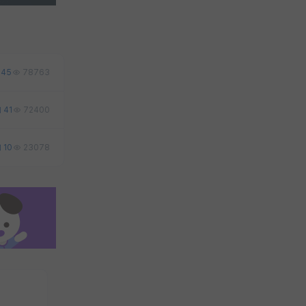
45
78763
41
72400
10
23078