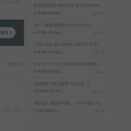
게시글 공유
뭐 토익같은게 되버린거죠 토익 900이라고 영어잘하는건 아닙니다만 잘하는사람은 다 900을 넘는 그런
AI 학회들 거품 슬슬 지적이 나오네요
10
내가 그렇게 말할땐 신고나 누르더니
AI 학회들 거품 슬슬 지적이 나오네요
11
그거도 아님 ai는 1등부터 9등까지 다 있음 그거도 없는 사람은 뭐냐 교수가 그냥 못하게 한거 1등급도 교수가 막으면 안됨
AI 학회들 거품 슬슬 지적이 나오네요
8
ㅋㅋㅋㅋㅋㅋ ㅠㅠ 그래서 일단 유명해지는게 중요한거같습니다
댓글쓰기
AI 학회들 거품 슬슬 지적이 나오네요
8
32살에도 이런 질문을 하는군요...?
박사진학하기에 2억은 괜찮은 (?) 정도의 경제력인가요
23
개인적인 경험들이지만.... 나이가 젊은 교수일수록 꼰대라는 가면을 쓴 채로 무례함을 행동하는 경우가 거의 90% 정도였음. 나이가 어린데 다른 또래들과 달리 명예, 권력, 재력까지 얻었으니 세상 다 가진 기분이겠지. 오히러 나이 든 교수들이 행동과 말을 더 조심하시더라.
0
0
3
신생랩가지말라는 이유가 있었구나
9