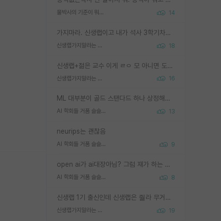
물박사의 기준이 뭐임?
14
가지마라. 신생랩이고 내가 석사 3학기차인데 최고참인데 나도 아무것도 모르는데 교수가 후배들 왜 논문 교육 안시키냐. 논문 왜 안 써오냐 닦달한다
신생랩가지말라는 이유가 있었구나
18
신생랩+젊은 교수 이게 ㄹㅇ 모 아니면 도인듯.
신생랩가지말라는 이유가 있었구나
16
ML 대부분이 골드 스탠다드 하나 상정해놓고 (벤치마크 데이터셋이 여러 개면 여러 개 상정) 그거 얼마나 잘 맞추나 싸움임 가끔 번뜩이는 설계 철학을 보여주는 논문들도 있지만 대부분 그거 성적 얼마나 더 올리느라에 혈안이 되어 있는 측면이 잇음
AI 학회들 거품 슬슬 지적이 나오네요
13
neurips는 괜찮음
AI 학회들 거품 슬슬 지적이 나오네요
9
open ai가 ai대장아님? 그럼 쟤가 하는 말이 다 맞겠네
AI 학회들 거품 슬슬 지적이 나오네요
8
신생랩 1기 출신인데 신생랩은 줠라 무거운 바벨 같은거임. 들면 대박인데 못들면 깔려 죽음. 아무도 알려주지 않는 환경에서 자생해야하지만, 일단 살아남았다면 그 어떤 사람보다 악착같고 생존력 높은 사람으로 거듭날 수 있음
신생랩가지말라는 이유가 있었구나
19