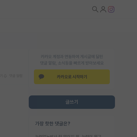
카카오 계정과 연동하여 게시글에 달린
댓글 알람, 소식등을 빠르게 받아보세요
기
댓글 알람
카카오로 시작하기
글쓰기
가장 핫한 댓글은?
능력없는박사 란 말이지 뭐. 능력이 뭐고 능력이 있다는게 뭔지는 사람마다 기준이 다르니까 얘기해봐야 서로 자기 기준만 얘기해서 논쟁이 끝이 안나고. 주위에서 능력있고 야심있는 신입생이 교수가 유의미한 피드백을 아예 안주면서 제대로된 과제에 참여해볼 기회도 제공하지 않고 잡일 뺑뺑이만 돌려서 맨날 단순작업만 하면서 밤새다가 눈빛이 점점 죽어가는걸 본 사람은 물박사는 교수탓이라고 하고, 교수는 이것저것 알려도 주고 기회도 주고 사수 동기 붙여주면서 어떻게든 끌고가려고 하는데 본인이 매일 뺀질거리면서 출근 하는둥마는둥 하다가 기껏 와서도 폰이나 쳐다보다가 실험 망치고 저녁약속있어서 먼저 가볼게요~ 하는걸 본 사람은 물박사는 본인탓이라고 함.