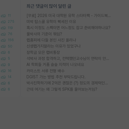
최근 댓글이 많이 달린 글
[무료] 2026 미국 대학원 유학 스타터팩 - 가이드북 & 합격자 컨택메일 템플릿
11
미박 탑스쿨 유학이 빡세진 이유
275
혹시 이정도 스펙이면 어느정도 잡고 준비해야하나요?
119
물박사의 기준이 뭐임?
76
랩홈피에 다들 본인 사진 올리냐
156
신생랩가지말라는 이유가 있었구나
50
장학금 모은 랩비통장
6
석박사 과정 합격하고, 컨택했던교수님이 연락이 안됩니다...
5
AI 학회들 거품 슬슬 지적이 나오네요
9
카이스트 서류 전형 배수
16
DGIST 가는 방법 추천 부탁드립니다.
14
박사진학하기에 2억은 괜찮은 (?) 정도의 경제력인가요
6
근데 여기는 왜 그렇게 SPK를 물어보는거임?
6