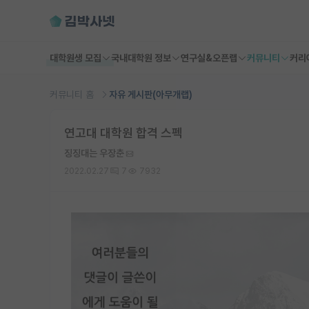
대학원생 모집
국내대학원 정보
연구실&오픈랩
커뮤니티
커리
커뮤니티 홈
자유 게시판(아무개랩)
연고대 대학원 합격 스펙
징징대는 우장춘
2022.02.27
7
7932