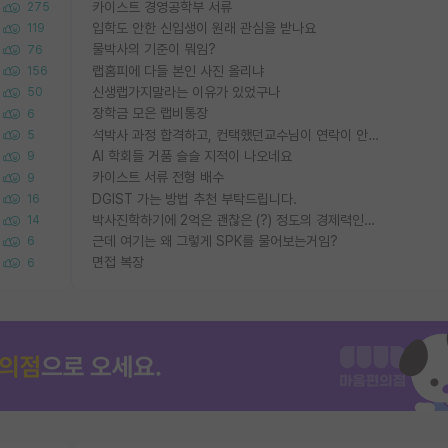
카이스트 경영공학부 서류
275
입학도 안한 신입생이 원래 관심을 받나요
119
물박사의 기준이 뭐임?
76
랩홈피에 다들 본인 사진 올리냐
156
신생랩가지말라는 이유가 있었구나
50
장학금 모은 랩비통장
6
석박사 과정 합격하고, 컨택했던교수님이 연락이 안됩니다...
5
AI 학회들 거품 슬슬 지적이 나오네요
9
카이스트 서류 전형 배수
9
DGIST 가는 방법 추천 부탁드립니다.
16
박사진학하기에 2억은 괜찮은 (?) 정도의 경제력인가요
14
근데 여기는 왜 그렇게 SPK를 물어보는거임?
6
면접 복장
6