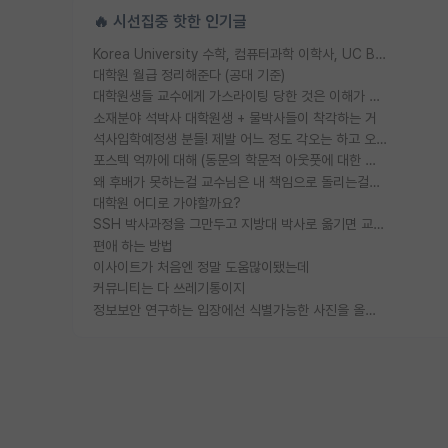
🔥 시선집중 핫한 인기글
Korea University 수학, 컴퓨터과학 이학사, UC Berkeley 산업공학 대학원 공학박사가 되는 것은 쉽지 않겠죠?
대학원 월급 정리해준다 (공대 기준)
대학원생들 교수에게 가스라이팅 당한 것은 이해가 갑니다. 안타깝네요.
소재분야 석박사 대학원생 + 물박사들이 착각하는 거
석사입학예정생 분들! 제발 어느 정도 각오는 하고 오세요.
포스텍 억까에 대해 (동문의 학문적 아웃풋에 대한 반박)
왜 후배가 못하는걸 교수님은 내 책임으로 돌리는걸까요?
대학원 어디로 가야할까요?
SSH 박사과정을 그만두고 지방대 박사로 옮기면 교수의 꿈은 끝일까요?
편애 하는 방법
이사이트가 처음엔 정말 도움많이됐는데
커뮤니티는 다 쓰레기통이지
정보보안 연구하는 입장에선 식별가능한 사진을 올리는건 비추이긴함