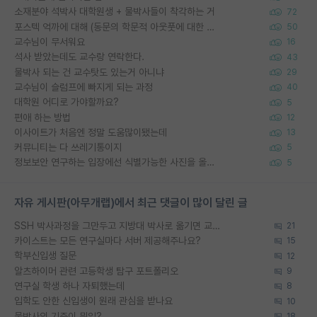
소재분야 석박사 대학원생 + 물박사들이 착각하는 거
72
포스텍 억까에 대해 (동문의 학문적 아웃풋에 대한 반박)
50
교수님이 무서워요
16
석사 받았는데도 교수랑 연락한다.
43
물박사 되는 건 교수탓도 있는거 아니냐
29
교수님이 슬럼프에 빠지게 되는 과정
40
대학원 어디로 가야할까요?
5
편애 하는 방법
12
이사이트가 처음엔 정말 도움많이됐는데
13
커뮤니티는 다 쓰레기통이지
5
정보보안 연구하는 입장에선 식별가능한 사진을 올리는건 비추이긴함
5
자유 게시판(아무개랩)에서 최근 댓글이 많이 달린 글
SSH 박사과정을 그만두고 지방대 박사로 옮기면 교수의 꿈은 끝일까요?
21
카이스트는 모든 연구실마다 서버 제공해주나요?
15
학부신입생 질문
12
알츠하이머 관련 고등학생 탐구 포트폴리오
9
연구실 학생 하나 자퇴했는데
8
입학도 안한 신입생이 원래 관심을 받나요
10
물박사의 기준이 뭐임?
18