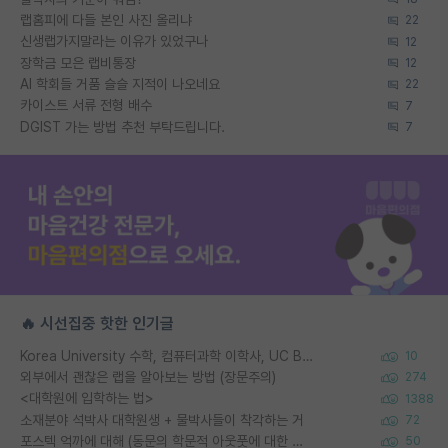
랩홈피에 다들 본인 사진 올리냐
22
신생랩가지말라는 이유가 있었구나
12
장학금 모은 랩비통장
12
AI 학회들 거품 슬슬 지적이 나오네요
22
카이스트 서류 전형 배수
7
DGIST 가는 방법 추천 부탁드립니다.
7
🔥 시선집중 핫한 인기글
Korea University 수학, 컴퓨터과학 이학사, UC Berkeley 산업공학 대학원 공학박사가 되는 것은 쉽지 않겠죠?
10
외부에서 괜찮은 랩을 알아보는 방법 (장문주의)
274
<대학원에 입학하는 법>
1388
소재분야 석박사 대학원생 + 물박사들이 착각하는 거
72
포스텍 억까에 대해 (동문의 학문적 아웃풋에 대한 반박)
50