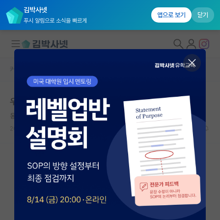
김박사넷
앱으로 보기
닫기
푸시 알림으로 소식을 빠르게
커뮤니티 홈
자유 게시판(아무개랩)
대학원생 모집
우리 교수님 분석 좀 해줄 수 있음?
국내대학원 정보
옹졸한 미셸 푸코
연구실&오픈랩
2026.07.09
19
3581
커뮤니티
커뮤니티 홈
전체글보기
베스트 게시판
IF 명예의전당