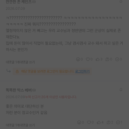
깐깐한 존 케인즈
재팬라운지 🌸
2026.07.09
ㅋ??????????????????????? ㅋㅋㅋㅋㅋㅋㅋㅋㅋㅋㅋㅋㅋㅋㅋㅋㅋ
ㅋㅋㅋㅋㅋ 진짜 뭐지????????????????
열정적이지 않은 거 빼고는 우리 교수님과 정반댄데 그런 군상이 실제로 존
재한다뇨
집에 돈이 많아서 직업이 필요없는데, 그냥 겸사겸사 교수 돼서 하고 싶은 거
하시는 분인가
0
0
3
0
0
대댓글 1개
대댓글 쓰기
해당 댓글을 보려면 로그인이 필요합니다.
로그인하기
똑똑한 막스 베버
2026.07.09
누적 신고가 20개 이상인 사용자입니다.
좋은 의미로 대단하신 분
저런 분이 참교수인거 같음
0
0
4
2
1
대댓글 1개
대댓글 쓰기