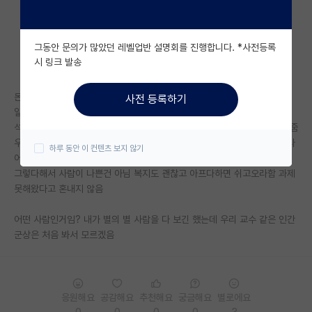
자유 게시판(아무개랩)
그동안 문의가 많았던 레벨업반 설명회를 진행합니다. *사전등록
미국 유학 게시판
시 링크 발송
미국 대학원 합격 후기 게시판
돈 많이 주고 랩미팅은 석사들만 주 1회, 학부연구생들은 랩미팅이나 지도
사전 등록하기
대학원생 모집 게시판
일체 없음 스스로 해와도 봐주지는 않음
석사들은 논문 내고 싶다하면 내게 해줌 근데 그 말 안하면 먼저 도움은 안줌
대학원 합격 후기 게시판
우리들이 졸업하고 뭐할지에 관심 없음 실제로 졸업한 선배 3명인데 3명 다
하루 동안 이 컨텐츠 보지 않기
어디서 뭐하는지 교수님도 모름
연구실(PI) 홍보 게시판
그렇다해서 사람이 나쁜건 아님 복지도 괜찮고 아프다하면 쉬고오라함 과제
못해왔다고 혼내지 않음
석박사 채용 정보 게시판
어떤 사람인거임? 내가 별의 별 사람을 다 보긴 했는데 우리 교수 같은 인간
임용 정보 게시판
군상은 처음 봐서 모르겠음
학부 인턴 게시판
취업 게시판
응원해요
공감해요
추천해요
궁금해요
별로에요
임용 후기 게시판
0
0
0
0
3