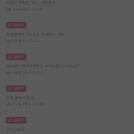
지잡대 대학원, 교수, 대학원생
91
43
40636
김GPT
학생앞에서 다리꼬고 코 비비는 교수
76
11
8444
김GPT
교수님이 박사과정이랑 사귀는랩가도 되나요?
48
33
30420
김GPT
진짜 물박사 많다.....
77
76
26784
김GPT
교수님들아