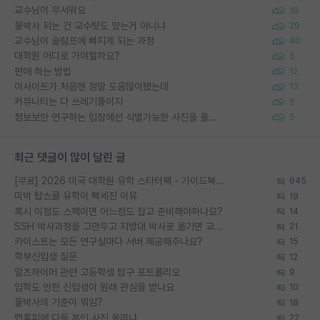
교수님이 무서워요
16
물박사 되는 건 교수탓도 있는거 아니냐
29
교수님이 슬럼프에 빠지게 되는 과정
40
대학원 어디로 가야할까요?
5
편애 하는 방법
12
이사이트가 처음엔 정말 도움많이됐는데
13
커뮤니티는 다 쓰레기통이지
5
정보보안 연구하는 입장에선 식별가능한 사진을 올리는건 비추이긴함
5
최근 댓글이 많이 달린 글
[무료] 2026 미국 대학원 유학 스타터팩 - 가이드북 & 합격자 컨택메일 템플릿
645
미박 탑스쿨 유학이 빡세진 이유
19
혹시 이정도 스펙이면 어느정도 잡고 준비해야하나요?
14
SSH 박사과정을 그만두고 지방대 박사로 옮기면 교수의 꿈은 끝일까요?
21
카이스트는 모든 연구실마다 서버 제공해주나요?
15
학부신입생 질문
12
알츠하이머 관련 고등학생 탐구 포트폴리오
9
입학도 안한 신입생이 원래 관심을 받나요
10
물박사의 기준이 뭐임?
18
랩홈피에 다들 본인 사진 올리냐
22