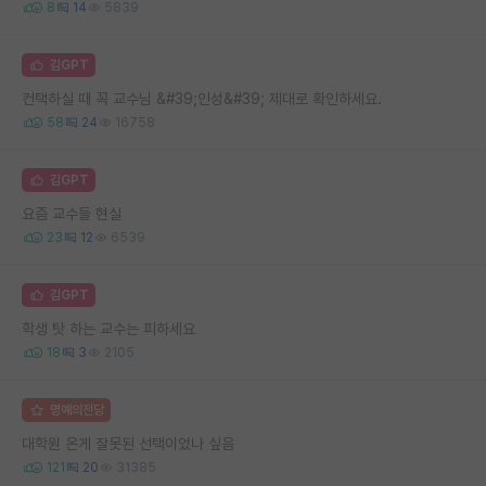
8
14
5839
김GPT
컨택하실 때 꼭 교수님 &#39;인성&#39; 제대로 확인하세요.
58
24
16758
김GPT
요즘 교수들 현실
23
12
6539
김GPT
학생 탓 하는 교수는 피하세요
18
3
2105
명예의전당
대학원 온게 잘못된 선택이었나 싶음
121
20
31385