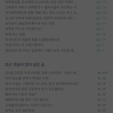
대학원생들 교수에게 가스라이팅 당한 것은 이해가 갑니다. 안타깝네요.
119
소재분야 석박사 대학원생 + 물박사들이 착각하는 거
76
석사입학예정생 분들! 제발 어느 정도 각오는 하고 오세요.
156
포스텍 억까에 대해 (동문의 학문적 아웃풋에 대한 반박)
50
교수님이 슬럼프에 빠지게 되는 과정
40
대학원 어디로 가야할까요?
5
편애 하는 방법
16
이사이트가 처음엔 정말 도움많이됐는데
14
커뮤니티는 다 쓰레기통이지
6
정보보안 연구하는 입장에선 식별가능한 사진을 올리는건 비추이긴함
6
최근 댓글이 많이 달린 글
[무료] 2026 미국 대학원 유학 스타터팩 - 가이드북 & 합격자 컨택메일 템플릿
647
미박 탑스쿨 유학이 빡세진 이유
19
혹시 이정도 스펙이면 어느정도 잡고 준비해야하나요?
14
알츠하이머 관련 고등학생 탐구 포트폴리오
14
물박사의 기준이 뭐임?
22
랩홈피에 다들 본인 사진 올리냐
23
신생랩가지말라는 이유가 있었구나
16
장학금 모은 랩비통장
20