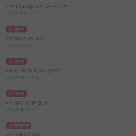
한학기 꿇고 skp 도전, 혹은 자대 진학
5
11
7931
김GPT
SKP 대학원 진학 고민
0
11
1842
김GPT
SKP와 Y의 차이가 많이 클까요?
3
13
10186
김GPT
나도 올려보는 대학원순위
9
15
7517
명예의전당
슬픈 국내 AI의 현실