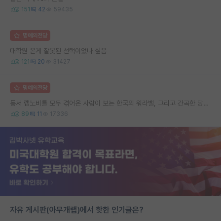
151
42
59435
명예의전당
대학원 온게 잘못된 선택이었나 싶음
121
20
31427
명예의전당
동서 랩노비를 모두 겪어온 사람이 보는 한국의 워라밸, 그리고 간곡한 당부의 말씀
89
11
17336
자유 게시판(아무개랩)에서 핫한 인기글은?