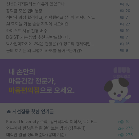
신생랩가지말라는 이유가 있었구나
16
장학금 모은 랩비통장
20
석박사 과정 합격하고, 컨택했던교수님이 연락이 안됩니다...
7
AI 학회들 거품 슬슬 지적이 나오네요
27
카이스트 서류 전형 배수
10
DGIST 가는 방법 추천 부탁드립니다.
7
박사진학하기에 2억은 괜찮은 (?) 정도의 경제력인가요
15
근데 여기는 왜 그렇게 SPK를 물어보는거임?
9
🔥 시선집중 핫한 인기글
Korea University 수학, 컴퓨터과학 이학사, UC Berkeley 산업공학 대학원 공학박사가 되는 것은 쉽지 않겠죠?
10
외부에서 괜찮은 랩을 알아보는 방법 (장문주의)
275
대학원 월급 정리해준다 (공대 기준)
275