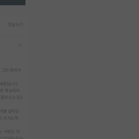
댓글쓰기
는 그런 원리가
 때문입니다.
밖의 학교까지
집중하시고 SO
서비를 날리는
밖) 쓰시는게
가는 사람도 있
서 더더욱 리서