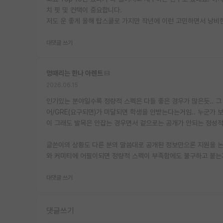
치 핏 및 컨택이 중요합니다.
저도 운 좋게 올해 탑스쿨로 가지만 작년에 이런 고민하면서 낭비
대댓글 쓰기
멍때리는 한나 아렌트
2026.06.15
인기있는 분야일수록 정량적 스펙은 다들 좋은 경우가 많은듯.. 
어/GRE(요구되면)가 미달되면 학생을 안받는다는거임.. 누군가
이 그래도 발목은 안잡는 경우면서 겉으로는 공개가 안되는 정성적
글쓴이의 상황도 다른 분의 말씀대로 공개된 정보만으론 지원을 논하
와 커미티에 어필이되면 정량적 스펙이 부족함에도 불구하고 붙는거
대댓글 쓰기
댓글쓰기