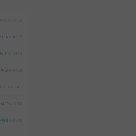
15
7958
14
4297
11
3463
2
8
6429
9
7
2411
10
3152
0
9
2752