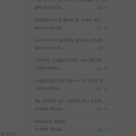
물박사의 기준이 뭐임?
12
능력없는박사 란 말이지 뭐. 능력이 뭐고 능력이 있다는게 뭔지는 사람마다 기준이 다르니까 얘기해봐야 서로 자기 기준만 얘기해서 논쟁이 끝이 안나고. 주위에서 능력있고 야심있는 신입생이 교수가 유의미한 피드백을 아예 안주면서 제대로된 과제에 참여해볼 기회도 제공하지 않고 잡일 뺑뺑이만 돌려서 맨날 단순작업만 하면서 밤새다가 눈빛이 점점 죽어가는걸 본 사람은 물박사는 교수탓이라고 하고, 교수는 이것저것 알려도 주고 기회도 주고 사수 동기 붙여주면서 어떻게든 끌고가려고 하는데 본인이 매일 뺀질거리면서 출근 하는둥마는둥 하다가 기껏 와서도 폰이나 쳐다보다가 실험 망치고 저녁약속있어서 먼저 가볼게요~ 하는걸 본 사람은 물박사는 본인탓이라고 함.
물박사의 기준이 뭐임?
13
교수가 아무리 방치해도 물박사는 지능문제고 본인 의지 문제임. 만물 교수탓 하는 애들이 이상한거임.
물박사의 기준이 뭐임?
7
가지마라. 신생랩이고 내가 석사 3학기차인데 최고참인데 나도 아무것도 모르는데 교수가 후배들 왜 논문 교육 안시키냐. 논문 왜 안 써오냐 닦달한다
신생랩가지말라는 이유가 있었구나
13
신생랩+젊은 교수 이게 ㄹㅇ 모 아니면 도인듯.
신생랩가지말라는 이유가 있었구나
10
ML 대부분이 골드 스탠다드 하나 상정해놓고 (벤치마크 데이터셋이 여러 개면 여러 개 상정) 그거 얼마나 잘 맞추나 싸움임 가끔 번뜩이는 설계 철학을 보여주는 논문들도 있지만 대부분 그거 성적 얼마나 더 올리느라에 혈안이 되어 있는 측면이 잇음
AI 학회들 거품 슬슬 지적이 나오네요
10
neurips는 괜찮음
AI 학회들 거품 슬슬 지적이 나오네요
8
들이 보시기