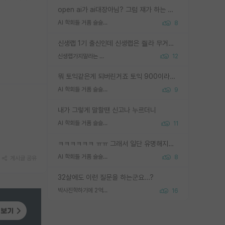
open ai가 ai대장아님? 그럼 쟤가 하는 말이 다 맞겠네
AI 학회들 거품 슬슬 지적이 나오네요
8
신생랩 1기 출신인데 신생랩은 줠라 무거운 바벨 같은거임. 들면 대박인데 못들면 깔려 죽음. 아무도 알려주지 않는 환경에서 자생해야하지만, 일단 살아남았다면 그 어떤 사람보다 악착같고 생존력 높은 사람으로 거듭날 수 있음
신생랩가지말라는 이유가 있었구나
12
뭐 토익같은게 되버린거죠 토익 900이라고 영어잘하는건 아닙니다만 잘하는사람은 다 900을 넘는 그런
AI 학회들 거품 슬슬 지적이 나오네요
9
내가 그렇게 말할땐 신고나 누르더니
AI 학회들 거품 슬슬 지적이 나오네요
11
ㅋㅋㅋㅋㅋㅋ ㅠㅠ 그래서 일단 유명해지는게 중요한거같습니다
AI 학회들 거품 슬슬 지적이 나오네요
8
게시글 공유
32살에도 이런 질문을 하는군요...?
박사진학하기에 2억은 괜찮은 (?) 정도의 경제력인가요
16