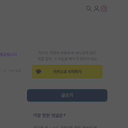
카카오 계정과 연동하여 게시글에 달린
박제글입니다.
댓글 알람, 소식등을 빠르게 받아보세요
기
댓글 알람
카카오로 시작하기
글쓰기
가장 핫한 댓글은?
서당개 개 ㅅㄲ도 3년이면 풍월 읊는데 박사 5년 이상 대리고 있으면서 물된건 교수 탓 맞는ㄱ게 거기가 서당이 아니란 소리임