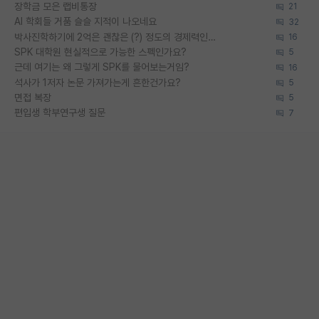
장학금 모은 랩비통장
21
AI 학회들 거품 슬슬 지적이 나오네요
32
박사진학하기에 2억은 괜찮은 (?) 정도의 경제력인가요
16
SPK 대학원 현실적으로 가능한 스펙인가요?
5
근데 여기는 왜 그렇게 SPK를 물어보는거임?
16
석사가 1저자 논문 가져가는게 흔한건가요?
5
면접 복장
5
편입생 학부연구생 질문
7