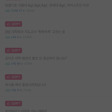
입결기준 서울대 &gt;&gt;&gt; 연세대 &gt; 카이스트인 이유
58
17
14552
김GPT
[펌] 대학원과 지도교수 '똑똑하게' 고르는 법
4
4
24165
김GPT
포닥은 대학 랭킹이 별로 안 중요하지 않나요?
4
19
4794
김GPT
박사를 해야 졸업시켜준답니다
0
11
7339
김GPT
취업하려고 대학원 가는 애들은