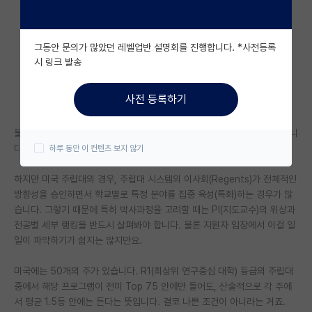
자유 게시판(아무개랩)
그동안 문의가 많았던 레벨업반 설명회를 진행합니다. *사전등록
미국 유학 게시판
시 링크 발송
미국 대학원 합격 후기 게시판
사전 등록하기
대학원생 모집 게시판
물론 학교 자체의 전체 랭킹(네임밸류)이 높으면 좋다는 건 부인할 수 없습니
대학원 합격 후기 게시판
다.
하루 동안 이 컨텐츠 보지 않기
연구실(PI) 홍보 게시판
하지만 미국 주립대의 경우, 주립대 시스템의 이사회(Regents)가 전체적인
석박사 채용 정보 게시판
방향성을 승인하면서 학교별로 특정 분야를 집중 육성(특화)하는 경우가 많
습니다. 그렇기 때문에 특히 박사과정을 고려할 때는 PI(지도교수)의 위상과
임용 정보 게시판
전공별 세부 랭킹을 반드시 살펴봐야 합니다. 물론 지원자 입장에서 이걸 일
일이 파악하기가 쉽지는 않지만요.
학부 인턴 게시판
미국에는 50개의 주가 있습니다. R1(최상위 연구중심 대학) 등급의 주립대
취업 게시판
중에서 해당 프로그램이 전미 Top 75 안에만 들어도, 산술적으로 각 주에
서 평균 1.5등 안에는 든다는 뜻입니다. 결코 나쁜 조건이 아니라는 거죠.
임용 후기 게시판