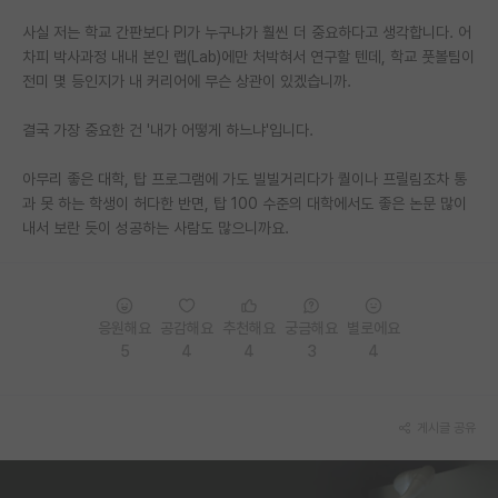
사실 저는 학교 간판보다 PI가 누구냐가 훨씬 더 중요하다고 생각합니다. 어
PI 전용 게시판
차피 박사과정 내내 본인 랩(Lab)에만 처박혀서 연구할 텐데, 학교 풋볼팀이
인문사회 계열 게시판
전미 몇 등인지가 내 커리어에 무슨 상관이 있겠습니까.
특수/전문대학원 게시판
결국 가장 중요한 건 '내가 어떻게 하느냐'입니다.
반도체/AI 게시판
아무리 좋은 대학, 탑 프로그램에 가도 빌빌거리다가 퀄이나 프릴림조차 통
과 못 하는 학생이 허다한 반면, 탑 100 수준의 대학에서도 좋은 논문 많이
장학금/장학생 게시판
내서 보란 듯이 성공하는 사람도 많으니까요.
학술 정보 게시판
홍보 게시판
응원해요
공감해요
추천해요
궁금해요
별로에요
커리어
5
4
4
3
4
유학교육
게시글 공유
이벤트
반도체 아카데미