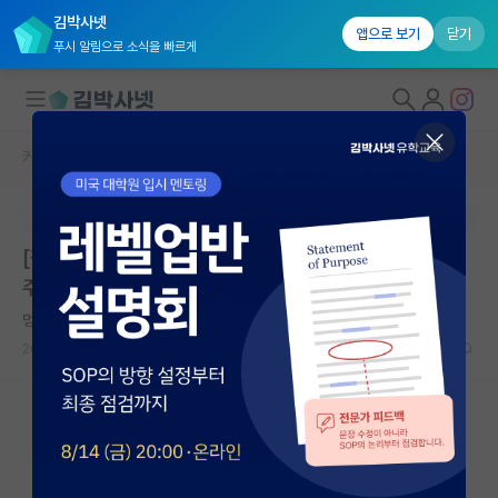
김박사넷
앱으로 보기
닫기
푸시 알림으로 소식을 빠르게
커뮤니티 홈
미국 유학 게시판
대학원생 모집
본문이 수정되지 않는 박제글입니다.
국내대학원 정보
[잡담] 대학 풋볼팀 랭킹이 내 논문 써주나요? (현실적인
연구실&오픈랩
주립대 박사 조언)
커뮤니티
멍때리는 정약용
2026.06.10
30
7632
커뮤니티 홈
전체글보기
베스트 게시판
IF 명예의전당