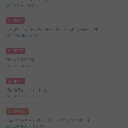
18
5
12848
김GPT
대가랩이라 불리는 곳도 모든 박사과정이 탑저널 뽑는 건 아니다
40
18
6297
김GPT
뛰쳐나오기 잘했다
8
1
2877
김GPT
학벌 열등감 그리고 대학원
1
4
6266
명예의전당
지도 교수는 반드시 인성이 바른 사람을 만나야 합니다.
399
74
118236