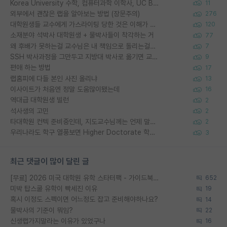
Korea University 수학, 컴퓨터과학 이학사, UC Berkeley 산업공학 대학원 공학박사가 되는 것은 쉽지 않겠죠?
11
외부에서 괜찮은 랩을 알아보는 방법 (장문주의)
276
대학원생들 교수에게 가스라이팅 당한 것은 이해가 갑니다. 안타깝네요.
120
소재분야 석박사 대학원생 + 물박사들이 착각하는 거
77
왜 후배가 못하는걸 교수님은 내 책임으로 돌리는걸까요?
7
SSH 박사과정을 그만두고 지방대 박사로 옮기면 교수의 꿈은 끝일까요?
9
편애 하는 방법
17
랩홈피에 다들 본인 사진 올리냐
13
이사이트가 처음엔 정말 도움많이됐는데
16
역대급 대학원생 빌런
2
석사생의 고민
2
타대학원 컨텍 준비중인데, 지도교수님께는 언제 말씀드려야 할까요?
2
우리나라도 학구 열풍보면 Higher Doctorate 학위가 필요하다고 봅니다.
3
최근 댓글이 많이 달린 글
[무료] 2026 미국 대학원 유학 스타터팩 - 가이드북 & 합격자 컨택메일 템플릿
652
미박 탑스쿨 유학이 빡세진 이유
19
혹시 이정도 스펙이면 어느정도 잡고 준비해야하나요?
14
물박사의 기준이 뭐임?
22
신생랩가지말라는 이유가 있었구나
16