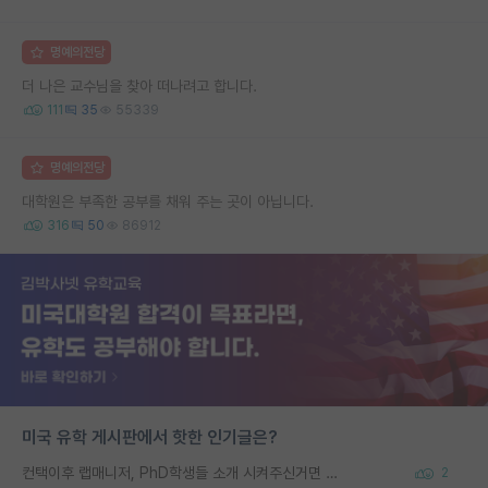
명예의전당
더 나은 교수님을 찾아 떠나려고 합니다.
111
35
55339
명예의전당
대학원은 부족한 공부를 채워 주는 곳이 아닙니다.
316
50
86912
미국 유학 게시판에서 핫한 인기글은?
컨택이후 랩매니저, PhD학생들 소개 시켜주신거면 거의 컨펌에 가깝나요?
2