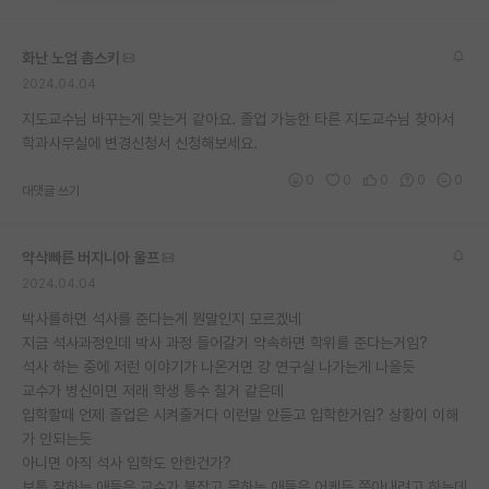
재팬라운지 🌸
화난 노엄 촘스키
2024.04.04
지도교수님 바꾸는게 맞는거 같아요. 졸업 가능한 타른 지도교수님 찾아서
학과사무실에 변경신청서 신청해보세요.
0
0
0
0
0
대댓글 쓰기
약삭빠른 버지니아 울프
2024.04.04
박사를하면 석사를 준다는게 뭔말인지 모르겠네
지금 석사과정인데 박사 과정 들어갈거 약속하면 학위를 준다는거임?
석사 하는 중에 저런 이야기가 나온거면 걍 연구실 나가는게 나을듯
교수가 병신이면 저래 학생 통수 칠거 같은데
입학할때 언제 졸업은 시켜줄거다 이런말 안듣고 입학한거임? 상황이 이해
가 안되는듯
아니면 아직 석사 입학도 안한건가?
보통 잘하는 애들은 교수가 붙잡고 못하는 애들은 어케든 쫒아내려고 하는데