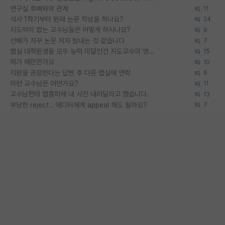
연구실 후배와의 관계
11
석사 1학기부터 원래 논문 작성을 하나요?
24
지도력이 없는 교수님들은 어떻게 하시나요?
9
선배가 자꾸 논문 저자 탐내는 것 같습니다
7
랩실 대학원생들 모두 능력 미달인건 지도교수의 영향 아닌가?
15
제가 예민한가요
10
지원을 권장한다는 답변 후 다른 랩실에 연락
6
이런 교수님은 어떤가요?
11
교수님한테 랩홈피에 내 사진 내려달라고 했습니다.
13
부당한 reject.. 에디터에게 appeal 해도 될까요?
7