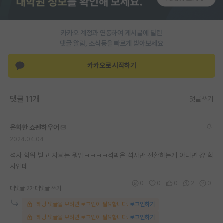
PI 전용 게시판
카카오 계정과 연동하여 게시글에 달린
인문사회 계열 게시판
댓글 알람, 소식등을 빠르게 받아보세요
특수/전문대학원 게시판
카카오로 시작하기
반도체/AI 게시판
장학금/장학생 게시판
댓글 11개
댓글쓰기
학술 정보 게시판
온화한 쇼펜하우어
홍보 게시판
2024.04.04
커리어
석사 학위 받고 자퇴는 뭐임ㅋㅋㅋㅋ석박은 석사만 전환하는게 아니면 걍 학
사인데
유학교육
0
0
0
2
0
대댓글 2개
대댓글 쓰기
이벤트
해당 댓글을 보려면 로그인이 필요합니다.
로그인하기
반도체 아카데미
해당 댓글을 보려면 로그인이 필요합니다.
로그인하기