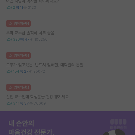
어떤 사람이 박사를 해야하나요?
2
11
3120
명예의전당
우리 교수님 솔직히 너무 좋음
326
47
105250
명예의전당
모두가 잊고있는, 반드시 잊혀질, 대학원의 본질
154
27
25072
명예의전당
신임 교수인데 학생분들 건강 챙기세요
341
37
76609