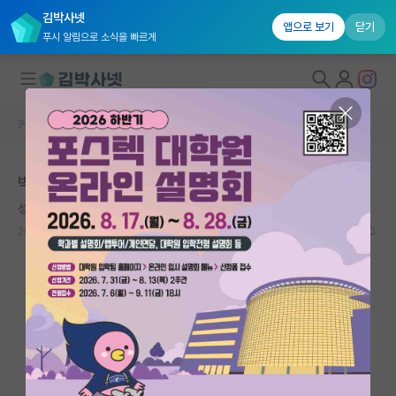
김박사넷
앱으로 보기
닫기
푸시 알림으로 소식을 빠르게
커뮤니티 홈
자유 게시판(아무개랩)
대학원생 모집
박사를 해야 졸업시켜준답니다
국내대학원 정보
성실한 리처드 파인만
연구실&오픈랩
2024.04.04
11
7351
커뮤니티
커뮤니티 홈
전체글보기
베스트 게시판
IF 명예의전당