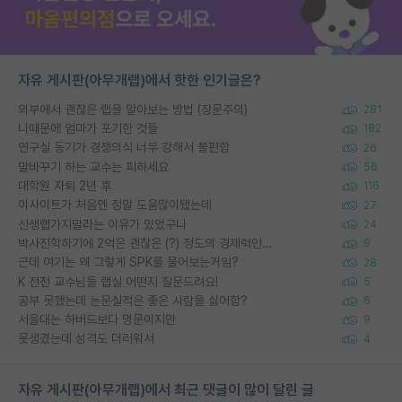
자유 게시판(아무개랩)에서 핫한 인기글은?
외부에서 괜찮은 랩을 알아보는 방법 (장문주의)
281
나때문에 엄마가 포기한 것들
182
연구실 동기가 경쟁의식 너무 강해서 불편함
26
말바꾸기 하는 교수는 피하세요
56
대학원 자퇴 2년 후
116
이사이트가 처음엔 정말 도움많이됐는데
27
신생랩가지말라는 이유가 있었구나
24
박사진학하기에 2억은 괜찮은 (?) 정도의 경제력인가요
9
근데 여기는 왜 그렇게 SPK를 물어보는거임?
28
K 전전 교수님들 랩실 어떤지 질문드려요!
5
공부 못했는데 논문실적은 좋은 사람을 싫어함?
6
서울대는 하버드보다 명문이지만
9
못생겼는데 성격도 더러워서
4
자유 게시판(아무개랩)에서 최근 댓글이 많이 달린 글