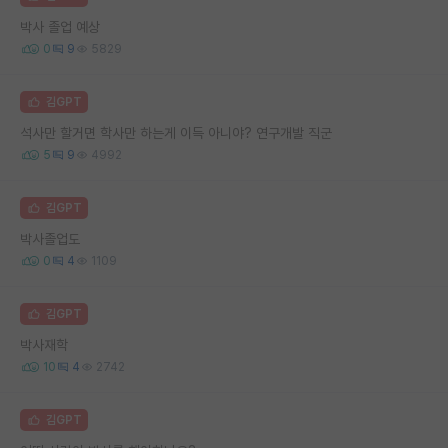
박사 졸업 예상
0
9
5829
김GPT
석사만 할거면 학사만 하는게 이득 아니야? 연구개발 직군
5
9
4992
김GPT
박사졸업도
0
4
1109
김GPT
박사재학
10
4
2742
김GPT