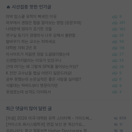
🔥 시선집중 핫한 인기글
미박 탑스쿨 유학이 빡세진 이유
9
외부에서 괜찮은 랩을 알아보는 방법 (장문주의)
281
나때문에 엄마가 포기한 것들
182
연구실 동기가 경쟁의식 너무 강해서 불편함
26
말바꾸기 하는 교수는 피하세요
56
대학원 자퇴 2년 후
116
이사이트가 처음엔 정말 도움많이됐는데
27
신생랩가지말라는 이유가 있었구나
24
근데 여기는 왜 그렇게 SPK를 물어보는거임?
28
K 전전 교수님들 랩실 어떤지 질문드려요!
5
공부 못했는데 논문실적은 좋은 사람을 싫어함?
6
서울대는 하버드보다 명문이지만
9
못생겼는데 성격도 더러워서
4
최근 댓글이 많이 달린 글
[무료] 2026 미국 대학원 유학 스타터팩 - 가이드북 & 합격자 컨택메일 템플릿
656
[카이스트 AI시스템학과] 면접 보신 분 계신가요...
11
우리나라도 학구 열풍보면 Higher Doctorate 학위가 필요하다고 봅니다.
16