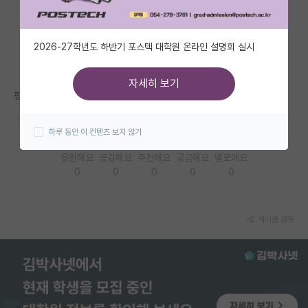
자유 게시판(아무개랩)
2026-27학년도 하반기 포스텍 대학원 온라인 설명회 실시
미국 유학 게시판
미국 대학원 합격 후기 게시판
자세히 보기
펑
대학원생 모집 게시판
하루 동안 이 컨텐츠 보지 않기
대학원 합격 후기 게시판
응원해요
공감해요
추천해요
궁금해요
별로에요
연구실(PI) 홍보 게시판
0
0
0
0
0
석박사 채용 정보 게시판
임용 정보 게시판
게시글 공유
학부 인턴 게시판
취업 게시판
임용 후기 게시판