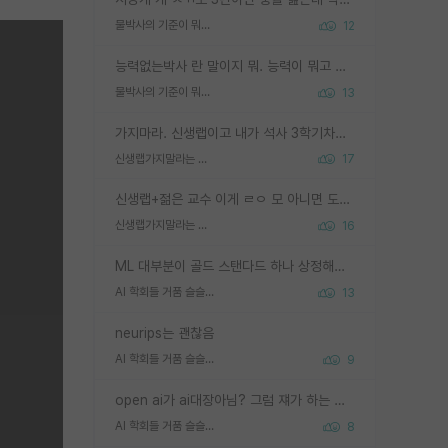
물박사의 기준이 뭐임?
12
능력없는박사 란 말이지 뭐. 능력이 뭐고 능력이 있다는게 뭔지는 사람마다 기준이 다르니까 얘기해봐야 서로 자기 기준만 얘기해서 논쟁이 끝이 안나고. 주위에서 능력있고 야심있는 신입생이 교수가 유의미한 피드백을 아예 안주면서 제대로된 과제에 참여해볼 기회도 제공하지 않고 잡일 뺑뺑이만 돌려서 맨날 단순작업만 하면서 밤새다가 눈빛이 점점 죽어가는걸 본 사람은 물박사는 교수탓이라고 하고, 교수는 이것저것 알려도 주고 기회도 주고 사수 동기 붙여주면서 어떻게든 끌고가려고 하는데 본인이 매일 뺀질거리면서 출근 하는둥마는둥 하다가 기껏 와서도 폰이나 쳐다보다가 실험 망치고 저녁약속있어서 먼저 가볼게요~ 하는걸 본 사람은 물박사는 본인탓이라고 함.
물박사의 기준이 뭐임?
13
가지마라. 신생랩이고 내가 석사 3학기차인데 최고참인데 나도 아무것도 모르는데 교수가 후배들 왜 논문 교육 안시키냐. 논문 왜 안 써오냐 닦달한다
신생랩가지말라는 이유가 있었구나
17
신생랩+젊은 교수 이게 ㄹㅇ 모 아니면 도인듯.
신생랩가지말라는 이유가 있었구나
16
ML 대부분이 골드 스탠다드 하나 상정해놓고 (벤치마크 데이터셋이 여러 개면 여러 개 상정) 그거 얼마나 잘 맞추나 싸움임 가끔 번뜩이는 설계 철학을 보여주는 논문들도 있지만 대부분 그거 성적 얼마나 더 올리느라에 혈안이 되어 있는 측면이 잇음
AI 학회들 거품 슬슬 지적이 나오네요
13
neurips는 괜찮음
AI 학회들 거품 슬슬 지적이 나오네요
9
open ai가 ai대장아님? 그럼 쟤가 하는 말이 다 맞겠네
AI 학회들 거품 슬슬 지적이 나오네요
8