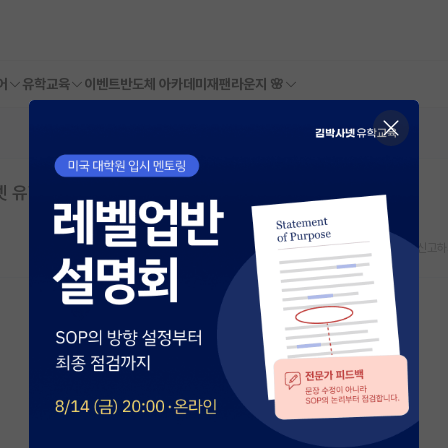
어
유학교육
이벤트
반도체 아카데미
재팬라운지 🌸
사넷 유학교육 6주년 기념
스크랩
신고하