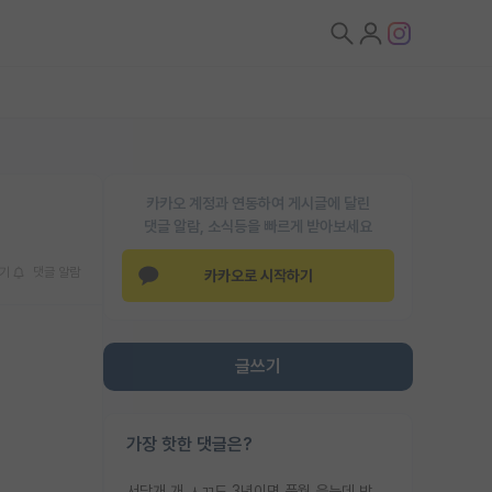
카카오 계정과 연동하여 게시글에 달린
댓글 알람, 소식등을 빠르게 받아보세요
기
댓글 알람
카카오로 시작하기
글쓰기
가장 핫한 댓글은?
서당개 개 ㅅㄲ도 3년이면 풍월 읊는데 박사 5년 이상 대리고 있으면서 물된건 교수 탓 맞는ㄱ게 거기가 서당이 아니란 소리임