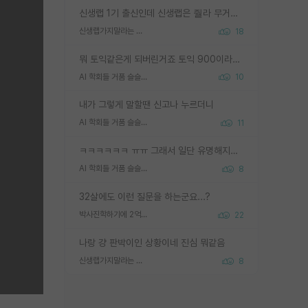
신생랩 1기 출신인데 신생랩은 줠라 무거운 바벨 같은거임. 들면 대박인데 못들면 깔려 죽음. 아무도 알려주지 않는 환경에서 자생해야하지만, 일단 살아남았다면 그 어떤 사람보다 악착같고 생존력 높은 사람으로 거듭날 수 있음
신생랩가지말라는 이유가 있었구나
18
뭐 토익같은게 되버린거죠 토익 900이라고 영어잘하는건 아닙니다만 잘하는사람은 다 900을 넘는 그런
AI 학회들 거품 슬슬 지적이 나오네요
10
내가 그렇게 말할땐 신고나 누르더니
AI 학회들 거품 슬슬 지적이 나오네요
11
ㅋㅋㅋㅋㅋㅋ ㅠㅠ 그래서 일단 유명해지는게 중요한거같습니다
AI 학회들 거품 슬슬 지적이 나오네요
8
32살에도 이런 질문을 하는군요...?
박사진학하기에 2억은 괜찮은 (?) 정도의 경제력인가요
22
나랑 걍 판박이인 상황이네 진심 뭐같음
신생랩가지말라는 이유가 있었구나
8