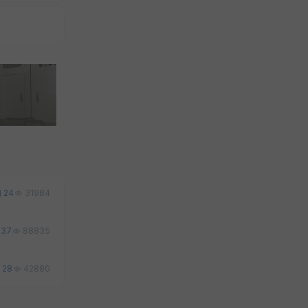
24
31984
37
88835
28
42880