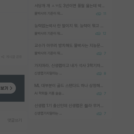
서당개 개 ㅅㄲ도 3년이면 풍월 읊는데 박사 5년 이상 대리고 있으면서 물된건 교수 탓 맞는ㄱ게 거기가 서당이 아니란 소리임
물박사의 기준이 뭐임?
11
능력없는박사 란 말이지 뭐. 능력이 뭐고 능력이 있다는게 뭔지는 사람마다 기준이 다르니까 얘기해봐야 서로 자기 기준만 얘기해서 논쟁이 끝이 안나고. 주위에서 능력있고 야심있는 신입생이 교수가 유의미한 피드백을 아예 안주면서 제대로된 과제에 참여해볼 기회도 제공하지 않고 잡일 뺑뺑이만 돌려서 맨날 단순작업만 하면서 밤새다가 눈빛이 점점 죽어가는걸 본 사람은 물박사는 교수탓이라고 하고, 교수는 이것저것 알려도 주고 기회도 주고 사수 동기 붙여주면서 어떻게든 끌고가려고 하는데 본인이 매일 뺀질거리면서 출근 하는둥마는둥 하다가 기껏 와서도 폰이나 쳐다보다가 실험 망치고 저녁약속있어서 먼저 가볼게요~ 하는걸 본 사람은 물박사는 본인탓이라고 함.
물박사의 기준이 뭐임?
12
교수가 아무리 방치해도 물박사는 지능문제고 본인 의지 문제임. 만물 교수탓 하는 애들이 이상한거임.
물박사의 기준이 뭐임?
7
게시글 공유
가지마라. 신생랩이고 내가 석사 3학기차인데 최고참인데 나도 아무것도 모르는데 교수가 후배들 왜 논문 교육 안시키냐. 논문 왜 안 써오냐 닦달한다
신생랩가지말라는 이유가 있었구나
8
ML 대부분이 골드 스탠다드 하나 상정해놓고 (벤치마크 데이터셋이 여러 개면 여러 개 상정) 그거 얼마나 잘 맞추나 싸움임 가끔 번뜩이는 설계 철학을 보여주는 논문들도 있지만 대부분 그거 성적 얼마나 더 올리느라에 혈안이 되어 있는 측면이 잇음
AI 학회들 거품 슬슬 지적이 나오네요
7
신생랩 1기 출신인데 신생랩은 줠라 무거운 바벨 같은거임. 들면 대박인데 못들면 깔려 죽음. 아무도 알려주지 않는 환경에서 자생해야하지만, 일단 살아남았다면 그 어떤 사람보다 악착같고 생존력 높은 사람으로 거듭날 수 있음
신생랩가지말라는 이유가 있었구나
7
댓글쓰기