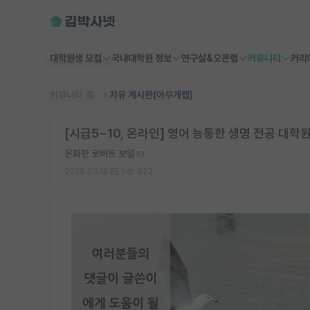
대학원생 모집
국내대학원 정보
연구실&오픈랩
커뮤니티
커리
커뮤니티 홈
자유 게시판(아무개랩)
[시급5~10, 온라인] 영어 능통한 생명 전공 대학
온화한 로버트 보일
2025.03.19
1
923