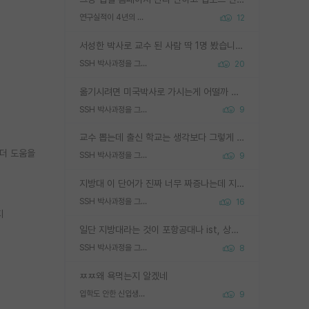
연구실적이 4년의 공백이 있는거 어떻게 생각하냐
12
서성한 박사로 교수 된 사람 딱 1명 봤습니다. 근데 지방대 박사로 교수된 거는 기적이 일어나야되요. 서성한 학부부터여도 빡센게 교수임용일텐데 지방대박사로 무슨 교수가 되나요...... 중소기업/중견기업 팀장급/연구소장급이나 될거 같네요.
SSH 박사과정을 그만두고 지방대 박사로 옮기면 교수의 꿈은 끝일까요?
20
옮기시려면 미국박사로 가시는게 어떨까 싶네요. 교수가 꿈이면 미국박사 하고 미국교수 까지 같이 노리시는게 기회가 많지 않을까요?
SSH 박사과정을 그만두고 지방대 박사로 옮기면 교수의 꿈은 끝일까요?
9
교수 뽑는데 출신 학교는 생각보다 그렇게 안 봄. 앞으로는 더 안 보게 될거임. 박사는 어디서 진행해도 됨. 단, 제대로 쌓고 좋은 실적 만들 수 있다면. 그런데 지방대는 그럴 가능성이 지극히 낮음. 나만 열심히 잘 하면 된다? 인간은 주변 환경에 지배되는 나약한 존재임. 주변의 지방대 대학원생과 섞이고 지방 특유의 여유로움 또는 나쁘게 얘기해서 나태함에 젖어 살다보면 교수의 꿈 자체를 잊어버리게 될 가능성도 있음. 주변 환경이 70~80%임.
 더 도움을
SSH 박사과정을 그만두고 지방대 박사로 옮기면 교수의 꿈은 끝일까요?
9
지방대 이 단어가 진짜 너무 짜증나는데 지방대면 다 그냥 쓰레기인가요? 무슨 말 같지도 않은 댓글들이 있는건지??? 지방에도 충분히 좋은 대학 많고 충분히 잘하는 교수님들 많습니다 포항공대 4개 IST 대표 지거국들 여기 모두 다 지방에 있고 여기 출신들 중에 교수하는 분들 적지 않습니다 지거국 출신이 무슨 교수를 하냐?라고 생각할 사람들 많은데 상위 대표 지거국에 아웃라이어들 많습니다 결국 개인의 연구역량과 실적이 중요합니다 이 역량을 펼치는데 있어서 지도교수와의 합도 중요합니다. 그리고 경력이 필요하면 해외포닥까지 다녀오세요
SSH 박사과정을 그만두고 지방대 박사로 옮기면 교수의 꿈은 끝일까요?
16
지
일단 지방대라는 것이 포항공대나 ist, 상위 지거국은 아니라고 생각하겠습니다. 그런곳은 서성한에 비해 소위 대학 네임밸류가 크게 뒤떨어지지는 않으니까요. 대학 이름이 중요하냐? 당연합니다. 대학 이름이 좋아서 좋은 아웃풋이 나오는 것이냐, 좋은 대학은 좋은 사람과 좋은 기회가 몰려있으니 아웃풋도 자연스럽게 좋아지는 것이냐? 대답하기 어려운 문제입니다. 아직 한국 사회에서 학벌을 보는 것도, 특히 이공계를 중심으로 학벌보다는 실적 위주라는 분위기가 형성되는 것도 사실입니다. 지방대 출신으로 전임교수가 될수 있느냐? 가능 불가능을 따지면 당연히 가능입니다. 지방대 박사 출신으로 전임교원이 된 경우가 실제로 있으니까요. 현실적인 가능성이 있느냐? 지금 이정도 대학의 교수가 되고싶다고 생각되는 대학 들어가서 컴공과 교수 목록 켜고 박사 어디서 받았는지 쭉 한번 보세요. 냉정하게 지방대 출신인 분들이 많지는 않으실겁니다.
SSH 박사과정을 그만두고 지방대 박사로 옮기면 교수의 꿈은 끝일까요?
8
ㅉㅉ왜 욕먹는지 알겠네
입학도 안한 신입생이 원래 관심을 받나요
9