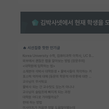
🔥 시선집중 핫한 인기글
Korea University 수학, 컴퓨터과학 이학사, UC Berkeley 산업공학 대학원 공학박사가 되는 것은 쉽지 않겠죠?
외부에서 괜찮은 랩을 알아보는 방법 (장문주의)
<대학원에 입학하는 법>
소재분야 석박사 대학원생 + 물박사들이 착각하는 거
포스텍 억까에 대해 (동문의 학문적 아웃풋에 대한 반박)
교수님이 무서워요
물박사 되는 건 교수탓도 있는거 아니냐
교수님이 슬럼프에 빠지게 되는 과정
대학원 어디로 가야할까요?
편애 하는 방법
이사이트가 처음엔 정말 도움많이됐는데