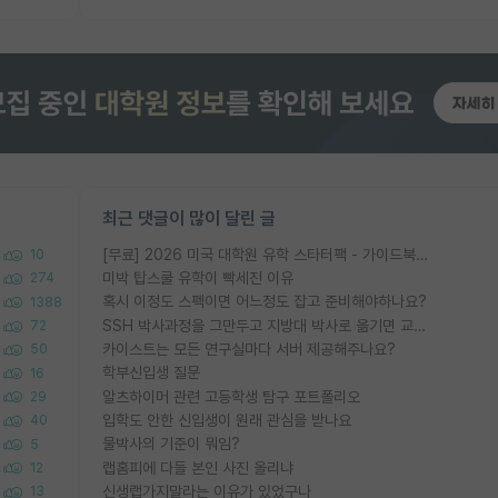
최근 댓글이 많이 달린 글
[무료] 2026 미국 대학원 유학 스타터팩 - 가이드북 & 합격자 컨택메일 템플릿
10
미박 탑스쿨 유학이 빡세진 이유
274
혹시 이정도 스펙이면 어느정도 잡고 준비해야하나요?
1388
SSH 박사과정을 그만두고 지방대 박사로 옮기면 교수의 꿈은 끝일까요?
72
카이스트는 모든 연구실마다 서버 제공해주나요?
50
학부신입생 질문
16
알츠하이머 관련 고등학생 탐구 포트폴리오
29
입학도 안한 신입생이 원래 관심을 받나요
40
물박사의 기준이 뭐임?
5
랩홈피에 다들 본인 사진 올리냐
12
신생랩가지말라는 이유가 있었구나
13