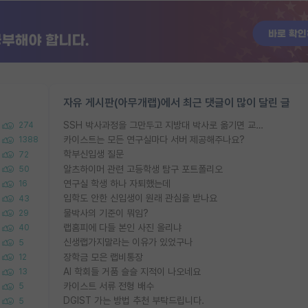
자유 게시판(아무개랩)에서 최근 댓글이 많이 달린 글
SSH 박사과정을 그만두고 지방대 박사로 옮기면 교수의 꿈은 끝일까요?
274
카이스트는 모든 연구실마다 서버 제공해주나요?
1388
학부신입생 질문
72
알츠하이머 관련 고등학생 탐구 포트폴리오
50
연구실 학생 하나 자퇴했는데
16
입학도 안한 신입생이 원래 관심을 받나요
43
물박사의 기준이 뭐임?
29
랩홈피에 다들 본인 사진 올리냐
40
신생랩가지말라는 이유가 있었구나
5
장학금 모은 랩비통장
12
AI 학회들 거품 슬슬 지적이 나오네요
13
카이스트 서류 전형 배수
5
DGIST 가는 방법 추천 부탁드립니다.
5