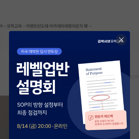
어
유학교육
이벤트
반도체 아카데미
재팬라운지 🌸
스크랩
신고하