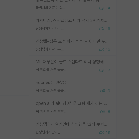
물박사의 기준이 뭐임?
14
가지마라. 신생랩이고 내가 석사 3학기차인데 최고참인데 나도 아무것도 모르는데 교수가 후배들 왜 논문 교육 안시키냐. 논문 왜 안 써오냐 닦달한다
신생랩가지말라는 이유가 있었구나
18
신생랩+젊은 교수 이게 ㄹㅇ 모 아니면 도인듯.
신생랩가지말라는 이유가 있었구나
16
ML 대부분이 골드 스탠다드 하나 상정해놓고 (벤치마크 데이터셋이 여러 개면 여러 개 상정) 그거 얼마나 잘 맞추나 싸움임 가끔 번뜩이는 설계 철학을 보여주는 논문들도 있지만 대부분 그거 성적 얼마나 더 올리느라에 혈안이 되어 있는 측면이 잇음
AI 학회들 거품 슬슬 지적이 나오네요
13
neurips는 괜찮음
AI 학회들 거품 슬슬 지적이 나오네요
9
open ai가 ai대장아님? 그럼 쟤가 하는 말이 다 맞겠네
AI 학회들 거품 슬슬 지적이 나오네요
8
신생랩 1기 출신인데 신생랩은 줠라 무거운 바벨 같은거임. 들면 대박인데 못들면 깔려 죽음. 아무도 알려주지 않는 환경에서 자생해야하지만, 일단 살아남았다면 그 어떤 사람보다 악착같고 생존력 높은 사람으로 거듭날 수 있음
신생랩가지말라는 이유가 있었구나
19