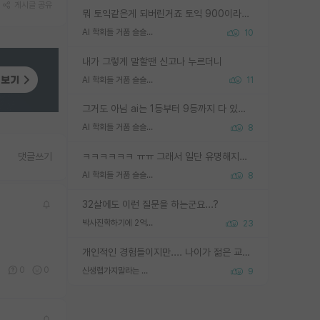
게시글 공유
뭐 토익같은게 되버린거죠 토익 900이라고 영어잘하는건 아닙니다만 잘하는사람은 다 900을 넘는 그런
AI 학회들 거품 슬슬 지적이 나오네요
10
내가 그렇게 말할땐 신고나 누르더니
AI 학회들 거품 슬슬 지적이 나오네요
11
그거도 아님 ai는 1등부터 9등까지 다 있음 그거도 없는 사람은 뭐냐 교수가 그냥 못하게 한거 1등급도 교수가 막으면 안됨
AI 학회들 거품 슬슬 지적이 나오네요
8
ㅋㅋㅋㅋㅋㅋ ㅠㅠ 그래서 일단 유명해지는게 중요한거같습니다
댓글쓰기
AI 학회들 거품 슬슬 지적이 나오네요
8
32살에도 이런 질문을 하는군요...?
박사진학하기에 2억은 괜찮은 (?) 정도의 경제력인가요
23
개인적인 경험들이지만.... 나이가 젊은 교수일수록 꼰대라는 가면을 쓴 채로 무례함을 행동하는 경우가 거의 90% 정도였음. 나이가 어린데 다른 또래들과 달리 명예, 권력, 재력까지 얻었으니 세상 다 가진 기분이겠지. 오히러 나이 든 교수들이 행동과 말을 더 조심하시더라.
0
0
0
신생랩가지말라는 이유가 있었구나
9