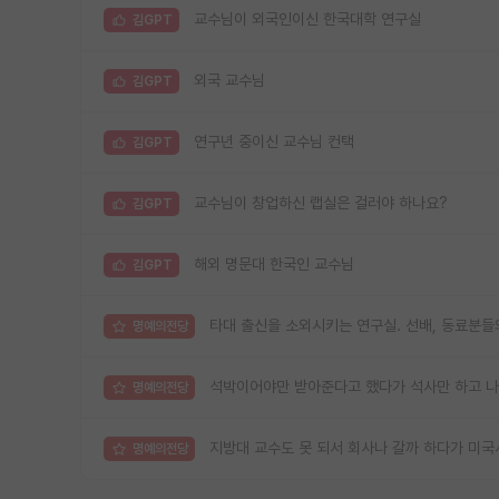
교수님이 외국인이신 한국대학 연구실
김GPT
외국 교수님
김GPT
연구년 중이신 교수님 컨택
김GPT
교수님이 창업하신 랩실은 걸러야 하나요?
김GPT
해외 명문대 한국인 교수님
김GPT
타대 출신을 소외시키는 연구실. 선배, 동료분들
명예의전당
석박이어야만 받아준다고 했다가 석사만 하고 
명예의전당
지방대 교수도 못 되서 회사나 갈까 하다가 미국
명예의전당