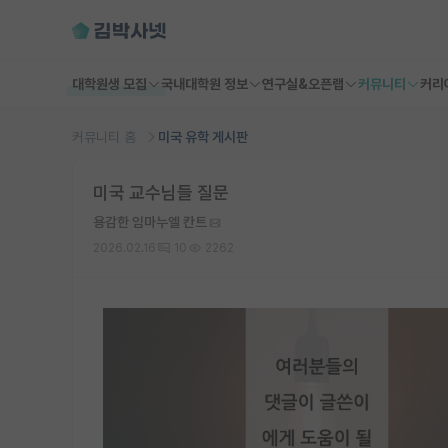
대학원생 모집
국내대학원 정보
연구실&오픈랩
커뮤니티
커리
커뮤니티 홈
미국 유학 게시판
미국 교수님들 질문
용감한 임마누엘 칸트
2026.02.16
10
2262