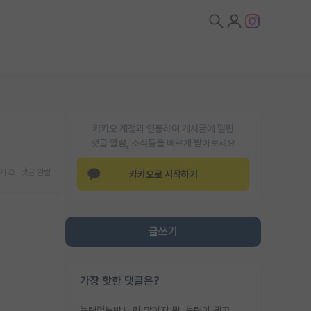
카카오 계정과 연동하여 게시글에 달린
댓글 알람, 소식등을 빠르게 받아보세요
기
댓글 알람
카카오로 시작하기
글쓰기
가장 핫한 댓글은?
능력없는박사 란 말이지 뭐. 능력이 뭐고 능력이 있다는게 뭔지는 사람마다 기준이 다르니까 얘기해봐야 서로 자기 기준만 얘기해서 논쟁이 끝이 안나고. 주위에서 능력있고 야심있는 신입생이 교수가 유의미한 피드백을 아예 안주면서 제대로된 과제에 참여해볼 기회도 제공하지 않고 잡일 뺑뺑이만 돌려서 맨날 단순작업만 하면서 밤새다가 눈빛이 점점 죽어가는걸 본 사람은 물박사는 교수탓이라고 하고, 교수는 이것저것 알려도 주고 기회도 주고 사수 동기 붙여주면서 어떻게든 끌고가려고 하는데 본인이 매일 뺀질거리면서 출근 하는둥마는둥 하다가 기껏 와서도 폰이나 쳐다보다가 실험 망치고 저녁약속있어서 먼저 가볼게요~ 하는걸 본 사람은 물박사는 본인탓이라고 함.