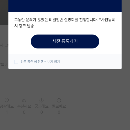
그동안 문의가 많았던 레벨업반 설명회를 진행합니다. *사전등록
시 링크 발송
사전 등록하기
 고민이 있습니다...
하루 동안 이 컨텐츠 보지 않기
들이 많던데...
공감해요
추천해요
궁금해요
별로에요
1
0
0
0