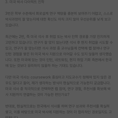
3. 미국 박사 다이렉트 진학
PI 전용 게시판
3번은 학부 수준에서 회로설계 연구 역량을 충분히 보여주기 어렵고, 스스로
인문사회 계열 게시판
박사과정이 잘 맞는지에 대한 확신도 아직 크지 않아 우선순위를 낮게 보고
있습니다.
특수/전문대학원 게시판
최근에는 2번, 즉 미국 석사 후 취업 또는 박사 진학 경로를 가장 진지하게
반도체/AI 게시판
고민하고 있습니다. 연구가 잘 맞지 않는다면 석사 후 현지 취업을 시도할 수
있고, 연구가 잘 맞는다면 석사 과정 중 교수님들께 컨택해 랩 참여나 연구
장학금/장학생 게시판
인턴 경험을 쌓은 뒤 미국 박사 지원으로 이어갈 수도 있지 않을까 생각했습
니다. 또한 미국에 있는 것이 인턴, 네트워킹, 현지 취업 기회 측면에서 한국
학술 정보 게시판
에 있는 것보다 유리하지 않을까 하는 기대도 있습니다.
홍보 게시판
다만 미국 석사는 coursework 중심이고 지도교수가 정해져 있지 않은 경
커리어
우도 많다고 들어, 제가 생각하는 방식이 현실적으로 가능한지 궁금합니다.
미국 석사 중 적극적으로 컨택하면 랩 참여, 연구 경험, 추천서를 확보해 박
유학교육
사 지원까지 연결하는 것이 가능한 편인가요?
이벤트
반대로, 현실적으로는 한국에서 석사를 하며 연구 성과와 추천서를 확실히
쌓고, 이를 바탕으로 미국 박사에 지원하는 것이 더 합리적인 경로일지도 고
반도체 아카데미
민됩니다.