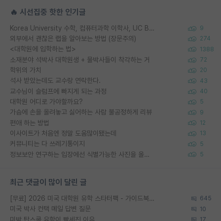
🔥 시선집중 핫한 인기글
Korea University 수학, 컴퓨터과학 이학사, UC Berkeley 산업공학 대학원 공학박사가 되는 것은 쉽지 않겠죠?
9
외부에서 괜찮은 랩을 알아보는 방법 (장문주의)
274
<대학원에 입학하는 법>
1388
소재분야 석박사 대학원생 + 물박사들이 착각하는 거
72
학위의 가치
20
석사 받았는데도 교수랑 연락한다.
43
교수님이 슬럼프에 빠지게 되는 과정
40
대학원 어디로 가야할까요?
5
가슴에 손을 올려놓고 싫어하는 사람 불공정하게 리뷰
9
편애 하는 방법
12
이사이트가 처음엔 정말 도움많이됐는데
13
커뮤니티는 다 쓰레기통이지
5
정보보안 연구하는 입장에선 식별가능한 사진을 올리는건 비추이긴함
5
최근 댓글이 많이 달린 글
[무료] 2026 미국 대학원 유학 스타터팩 - 가이드북 & 합격자 컨택메일 템플릿
645
미국 박사 컨택 메일 답변 질문
10
미박 탑스쿨 유학이 빡세진 이유
17