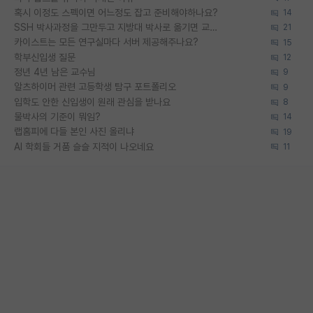
혹시 이정도 스펙이면 어느정도 잡고 준비해야하나요?
14
SSH 박사과정을 그만두고 지방대 박사로 옮기면 교수의 꿈은 끝일까요?
21
카이스트는 모든 연구실마다 서버 제공해주나요?
15
학부신입생 질문
12
정년 4년 남은 교수님
9
알츠하이머 관련 고등학생 탐구 포트폴리오
9
입학도 안한 신입생이 원래 관심을 받나요
8
물박사의 기준이 뭐임?
14
랩홈피에 다들 본인 사진 올리냐
19
AI 학회들 거품 슬슬 지적이 나오네요
11