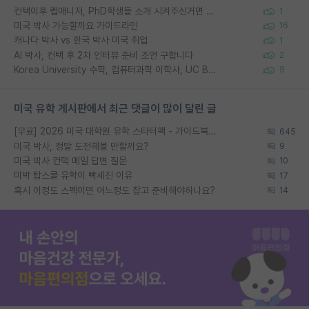
컨택이후 랩매니저, PhD학생들 소개 시켜주신거면 거의 컨펌에 가깝나요?
1
미국 박사 가능할까요 가이드라인
16
캐나다 박사 vs 한국 박사 미국 취업
1
AI 박사, 컨택 후 2차 인터뷰 준비 조언 구합니다
2
Korea University 수학, 컴퓨터과학 이학사, UC Berkeley 산업공학 대학원 공학박사가 되는 것은 쉽지 않겠죠?
9
미국 유학 게시판에서 최근 댓글이 많이 달린 글
[무료] 2026 미국 대학원 유학 스타터팩 - 가이드북 & 합격자 컨택메일 템플릿
645
미국 박사, 정말 도전해볼 만할까요?
9
미국 박사 컨택 메일 답변 질문
10
미박 탑스쿨 유학이 빡세진 이유
17
혹시 이정도 스펙이면 어느정도 잡고 준비해야하나요?
14