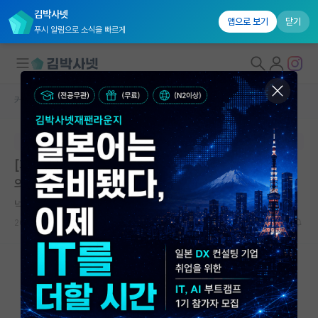
김박사넷
앱으로 보기
닫기
푸시 알림으로 소식을 빠르게
커뮤니티 홈
미국 유학 게시판
대학원생 모집
본문이 수정되지 않는 박제글입니다.
국내대학원 정보
[회로설계] 국내 석사, 해외 석사 고민중입니다. 선배님들
연구실&오픈랩
의 고견 부탁드립니다
커뮤니티
넉살좋은 존 필즈
2026.06.02
10
1559
커뮤니티 홈
전체글보기
베스트 게시판
IF 명예의전당