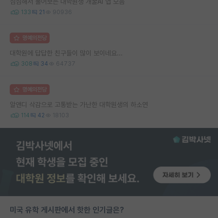
심심해서 풀어보는 대학원생 개꿀AI 앱 모음
133
21
90936
명예의전당
대학원에 답답한 친구들이 많이 보이네요...
308
34
64737
명예의전당
알앤디 삭감으로 고통받는 가난한 대학원생의 하소연
114
42
18103
미국 유학 게시판에서 핫한 인기글은?