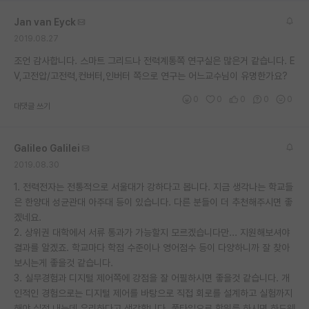
Jan van Eyck
2019.08.27
조언 감사합니다. 스마트 그리드나 전력계통쪽 연구실은 많은거 같습니다. E
V,고전압/고전력,컨버터,인버터 쪽으로 연구는 어느교수님이 유명한가요?
0
0
0
0
0
대댓글 쓰기
Galileo Galilei
2019.08.30
1. 전력전자는 전통적으로 서울대가 강하다고 봅니다. 지금 생각나는 학교들
은 한양대 성균관대 아주대 등이 있습니다. 다른 분들이 더 추천해주시면 좋
겠네요.
2. 상위권 대학에서 서류 통과가 가능할지 모르겠습니다만... 지원해보셔야
결과를 알겠죠. 학교마다 학점 수준이나 영어점수 등이 다양하니까 잘 찾아
보시는게 좋을것 같습니다.
3. 실무경험과 디지털 제어쪽에 강점을 잘 어필하시면 좋을것 같습니다. 개
인적인 경험으로는 디지털 제어를 바탕으로 직접 회로를 설계하고 실험까지
해야 실적 내는데 유리하다고 생각합니다. 풀타임으로 학위를 하시면 하드웨