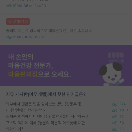
188
36
124033
명예의전당
솔직히 저는 취업목적으로 대학원왔었는데 만족합니다
154
36
119793
자유 게시판(아무개랩)에서 핫한 인기글은?
외부에서 괜찮은 랩을 알아보는 방법 (장문주의)
274
<대학원에 입학하는 법>
1388
소재분야 석박사 대학원생 + 물박사들이 착각하는 거
72
포스텍 억까에 대해 (동문의 학문적 아웃풋에 대한 반박)
50
학위의 가치
20