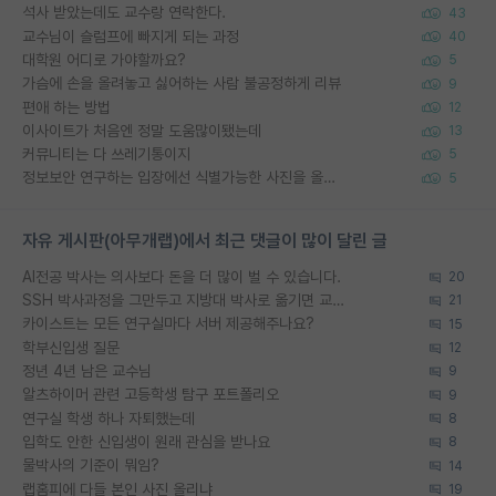
석사 받았는데도 교수랑 연락한다.
43
교수님이 슬럼프에 빠지게 되는 과정
40
대학원 어디로 가야할까요?
5
가슴에 손을 올려놓고 싫어하는 사람 불공정하게 리뷰
9
편애 하는 방법
12
이사이트가 처음엔 정말 도움많이됐는데
13
커뮤니티는 다 쓰레기통이지
5
정보보안 연구하는 입장에선 식별가능한 사진을 올리는건 비추이긴함
5
자유 게시판(아무개랩)에서 최근 댓글이 많이 달린 글
AI전공 박사는 의사보다 돈을 더 많이 벌 수 있습니다.
20
SSH 박사과정을 그만두고 지방대 박사로 옮기면 교수의 꿈은 끝일까요?
21
카이스트는 모든 연구실마다 서버 제공해주나요?
15
학부신입생 질문
12
정년 4년 남은 교수님
9
알츠하이머 관련 고등학생 탐구 포트폴리오
9
연구실 학생 하나 자퇴했는데
8
입학도 안한 신입생이 원래 관심을 받나요
8
물박사의 기준이 뭐임?
14
랩홈피에 다들 본인 사진 올리냐
19