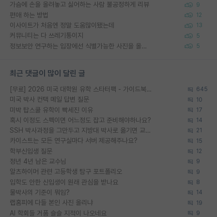
가슴에 손을 올려놓고 싫어하는 사람 불공정하게 리뷰
9
편애 하는 방법
12
이사이트가 처음엔 정말 도움많이됐는데
13
커뮤니티는 다 쓰레기통이지
5
정보보안 연구하는 입장에선 식별가능한 사진을 올리는건 비추이긴함
5
최근 댓글이 많이 달린 글
[무료] 2026 미국 대학원 유학 스타터팩 - 가이드북 & 합격자 컨택메일 템플릿
645
미국 박사 컨택 메일 답변 질문
10
미박 탑스쿨 유학이 빡세진 이유
17
혹시 이정도 스펙이면 어느정도 잡고 준비해야하나요?
14
SSH 박사과정을 그만두고 지방대 박사로 옮기면 교수의 꿈은 끝일까요?
21
카이스트는 모든 연구실마다 서버 제공해주나요?
15
학부신입생 질문
12
정년 4년 남은 교수님
9
알츠하이머 관련 고등학생 탐구 포트폴리오
9
입학도 안한 신입생이 원래 관심을 받나요
8
물박사의 기준이 뭐임?
14
랩홈피에 다들 본인 사진 올리냐
19
AI 학회들 거품 슬슬 지적이 나오네요
9