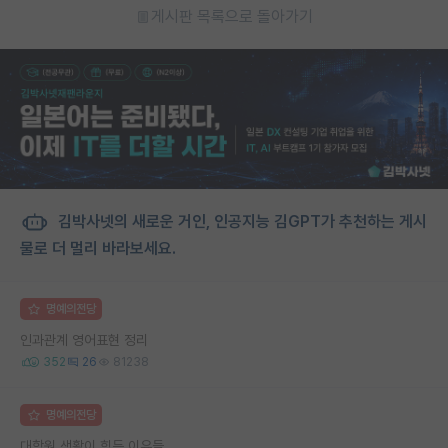
게시판 목록으로 돌아가기
김박사넷의 새로운 거인, 인공지능 김GPT가 추천하는 게시
물로 더 멀리 바라보세요.
명예의전당
인과관계 영어표현 정리
352
26
81238
명예의전당
대학원 생활이 힘든 이유들