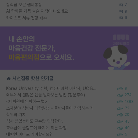
장학금 모은 랩비통장
7
AI 학회들 거품 슬슬 지적이 나오네요
9
카이스트 서류 전형 배수
6
🔥 시선집중 핫한 인기글
Korea University 수학, 컴퓨터과학 이학사, UC Berkeley 산업공학 대학원 공학박사가 되는 것은 쉽지 않겠죠?
9
외부에서 괜찮은 랩을 알아보는 방법 (장문주의)
274
<대학원에 입학하는 법>
1388
소재분야 석박사 대학원생 + 물박사들이 착각하는 거
72
학위의 가치
20
석사 받았는데도 교수랑 연락한다.
43
교수님이 슬럼프에 빠지게 되는 과정
40
대학원 어디로 가야할까요?
5