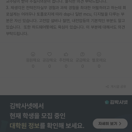
교수님이 받아 주실지의문이 듭니다. 솔직한 의견 부탁드립니다.
3. 제생각은 전력전자실무 경험과 과제 경험을 최대한 어필하려고 하는데 회
PI 전용 게시판
로설계는 어려우나 토플로지에 따라 dsp나 일반 mcu, 디지털을 다루는 부
분은 자신 있습니다. 고전압 설비나 절연, 내전압등의 기본적인 부분도 알고
인문사회 계열 게시판
있습니다. 또한 하드웨어똣에도 욕심이 있습니다. 이 부분에 대해서도 의견
특수/전문대학원 게시판
부탁드립니다.
반도체/AI 게시판
장학금/장학생 게시판
응원해요
공감해요
추천해요
궁금해요
별로에요
0
0
0
0
0
학술 정보 게시판
홍보 게시판
게시글 공유
커리어
유학교육
이벤트
반도체 아카데미