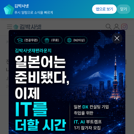
김박사넷
앱으로 보기
닫기
푸시 알림으로 소식을 빠르게
커뮤니티 홈
자유 게시판(아무개랩)
대학원생 모집
전력전자분야 대학원 진학관련 선배님들의 조언 부탁드립
국내대학원 정보
니다.
연구실&오픈랩
Jan van Eyck
커뮤니티
2019.08.27
3
13830
커뮤니티 홈
전체글보기
베스트 게시판
IF 명예의전당